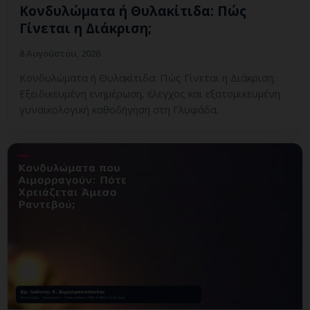
Κονδυλώματα ή Θυλακίτιδα: Πώς
Γίνεται η Διάκριση;
8 Αυγούστου, 2026
Κονδυλώματα ή Θυλακίτιδα: Πώς Γίνεται η Διάκριση;
Εξειδικευμένη ενημέρωση, έλεγχος και εξατομικευμένη
γυναικολογική καθοδήγηση στη Γλυφάδα.