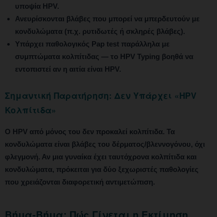
υποψία HPV.
Ανευρίσκονται βλάβες που μπορεί να μπερδευτούν με
κονδυλώματα (π.χ. ρυτιδωτές ή σκληρές βλάβες).
Υπάρχει παθολογικός Pap test παράλληλα με
συμπτώματα κολπίτιδας — το HPV Typing βοηθά να
εντοπιστεί αν η αιτία είναι HPV.
Σημαντική Παρατήρηση: Δεν Υπάρχει «HPV
Κολπίτιδα»
Ο HPV από μόνος του δεν προκαλεί κολπίτιδα.
Τα
κονδυλώματα είναι βλάβες του δέρματος/βλεννογόνου, όχι
φλεγμονή. Αν μια γυναίκα έχει ταυτόχρονα κολπίτιδα και
κονδυλώματα, πρόκειται για δύο ξεχωριστές παθολογίες
που χρειάζονται διαφορετική αντιμετώπιση.
Βήμα-Βήμα: Πώς Γίνεται η Εκτίμηση