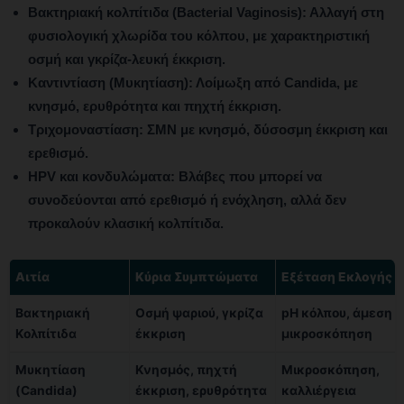
Βακτηριακή κολπίτιδα (Bacterial Vaginosis):
Αλλαγή στη
φυσιολογική χλωρίδα του κόλπου, με χαρακτηριστική
οσμή και γκρίζα-λευκή έκκριση.
Καντιντίαση (Μυκητίαση):
Λοίμωξη από Candida, με
κνησμό, ερυθρότητα και πηχτή έκκριση.
Τριχομοναστίαση:
ΣΜΝ με κνησμό, δύσοσμη έκκριση και
ερεθισμό.
HPV και κονδυλώματα:
Βλάβες που μπορεί να
συνοδεύονται από ερεθισμό ή ενόχληση, αλλά δεν
προκαλούν κλασική κολπίτιδα.
Αιτία
Κύρια Συμπτώματα
Εξέταση Εκλογής
Βακτηριακή
Οσμή ψαριού, γκρίζα
pH κόλπου, άμεση
Κολπίτιδα
έκκριση
μικροσκόπηση
Μυκητίαση
Κνησμός, πηχτή
Μικροσκόπηση,
(Candida)
έκκριση, ερυθρότητα
καλλιέργεια