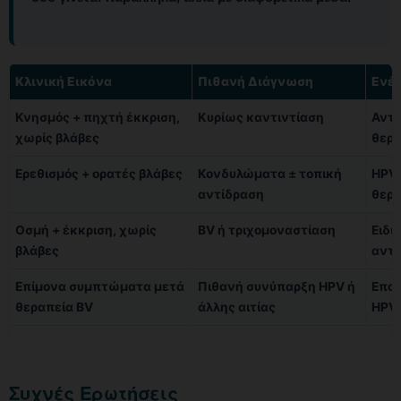
Κλινική Εικόνα
Πιθανή Διάγνωση
Ενέρ
Κνησμός + πηχτή έκκριση,
Κυρίως καντιντίαση
Αντι
χωρίς βλάβες
θερα
Ερεθισμός + ορατές βλάβες
Κονδυλώματα ± τοπική
HPV 
αντίδραση
θερα
Οσμή + έκκριση, χωρίς
BV ή τριχομοναστίαση
Ειδι
βλάβες
αντι
Επίμονα συμπτώματα μετά
Πιθανή συνύπαρξη HPV ή
Επαν
θεραπεία BV
άλλης αιτίας
HPV 
Συχνές Ερωτήσεις