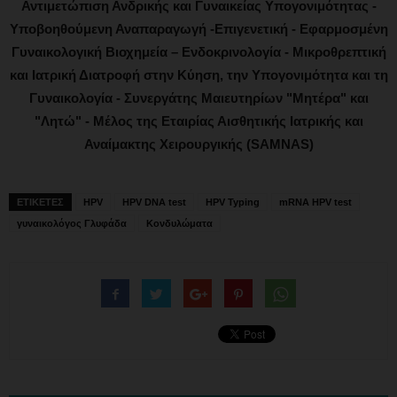
Αντιμετώπιση Ανδρικής και Γυναικείας Υπογονιμότητας -
Υποβοηθούμενη Αναπαραγωγή -Επιγενετική - Εφαρμοσμένη
Γυναικολογική Βιοχημεία – Ενδοκρινολογία - Μικροθρεπτική
και Ιατρική Διατροφή στην Κύηση, την Υπογονιμότητα και τη
Γυναικολογία - Συνεργάτης Μαιευτηρίων "Μητέρα" και
"Λητώ" - Μέλος της Εταιρίας Αισθητικής Ιατρικής και
Αναίμακτης Χειρουργικής (SAMNAS)
ΕΤΙΚΕΤΕΣ
HPV
HPV DNA test
HPV Typing
mRNA HPV test
γυναικολόγος Γλυφάδα
Κονδυλώματα