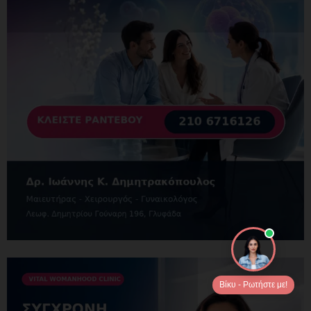
Βίκυ - Ρωτήστε με!