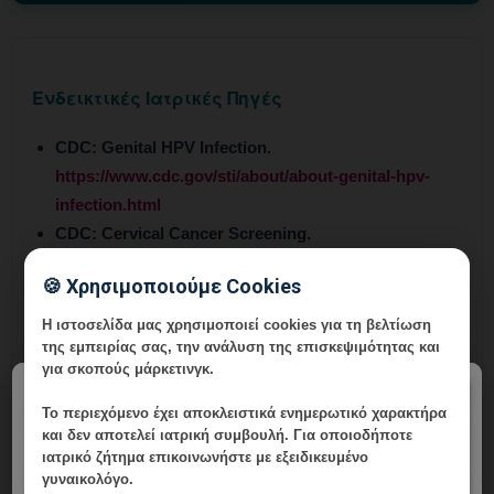
Ενδεικτικές Ιατρικές Πηγές
CDC:
Genital HPV Infection.
https://www.cdc.gov/sti/about/about-genital-hpv-
infection.html
CDC:
Cervical Cancer Screening.
https://www.cdc.gov/cervical-
🍪 Χρησιμοποιούμε Cookies
cancer/screening/index.html
WHO:
Cervical cancer fact sheet.
Η ιστοσελίδα μας χρησιμοποιεί cookies για τη βελτίωση
της εμπειρίας σας, την ανάλυση της επισκεψιμότητας και
https://www.who.int/news-room/fact-
για σκοπούς μάρκετινγκ.
sheets/detail/cervical-cancer
×
ASCCP:
Guidelines Overview.
Το περιεχόμενο έχει
αποκλειστικά ενημερωτικό χαρακτήρα
https://www.asccp.org/guidelines/
και δεν αποτελεί ιατρική συμβουλή. Για οποιοδήποτε
ιατρικό ζήτημα επικοινωνήστε με εξειδικευμένο
γυναικολόγο.