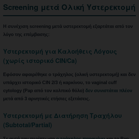
Screening μετά Ολική Υστερεκτομή
Η συνέχιση screening μετά υστερεκτομή εξαρτάται από τον
λόγο της επέμβασης:
Υστερεκτομή για Καλοήθεις Λόγους
(χωρίς ιστορικό CIN/Ca)
Εφόσον αφαιρέθηκε ο τράχηλος (ολική υστερεκτομή) και δεν
υπάρχει ιστορικό CIN 2/3 ή καρκίνου, το vaginal cuff
cytology (Pap από τον κολπικό θόλο)
δεν συνιστάται πλέον
μετά από 3 αρνητικές ετήσιες εξετάσεις.
Υστερεκτομή με Διατήρηση Τραχήλου
(Subtotal/Partial)
Σε αυτή την περίπτωση
ο τράχηλος παραμένει
και το Pap