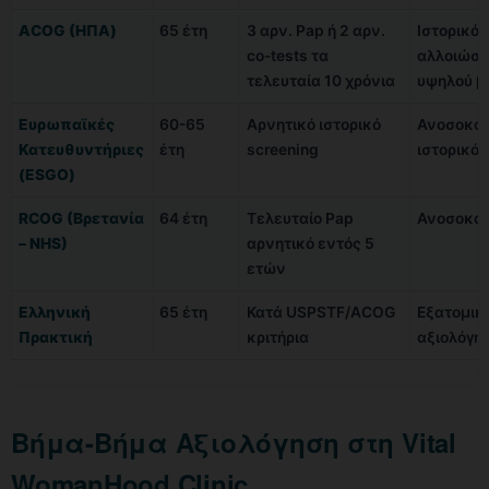
ACOG (ΗΠΑ)
65 έτη
3 αρν. Pap ή 2 αρν.
Ιστορικό
co-tests τα
αλλοιώσ
τελευταία 10 χρόνια
υψηλού β
Ευρωπαϊκές
60-65
Αρνητικό ιστορικό
Ανοσοκατ
Κατευθυντήριες
έτη
screening
ιστορικό 
(ESGO)
RCOG (Βρετανία
64 έτη
Τελευταίο Pap
Ανοσοκα
– NHS)
αρνητικό εντός 5
ετών
Ελληνική
65 έτη
Κατά USPSTF/ACOG
Εξατομικ
Πρακτική
κριτήρια
αξιολόγη
Βήμα-Βήμα Αξιολόγηση στη Vital
WomanHood Clinic