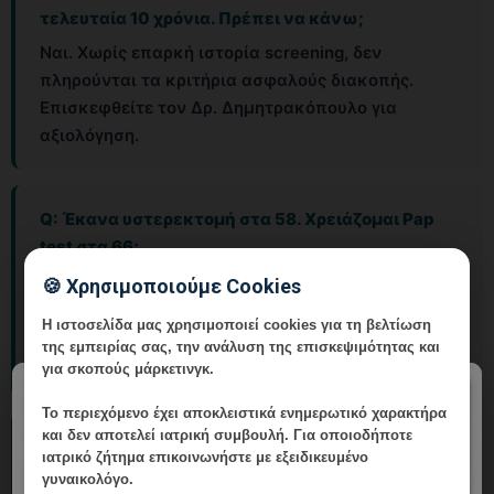
τελευταία 10 χρόνια. Πρέπει να κάνω;
Ναι. Χωρίς επαρκή ιστορία screening, δεν
πληρούνται τα κριτήρια ασφαλούς διακοπής.
Επισκεφθείτε τον Δρ. Δημητρακόπουλο για
αξιολόγηση.
Q: Έκανα υστερεκτομή στα 58. Χρειάζομαι Pap
test στα 66;
Εξαρτάται. Αν η υστερεκτομή ήταν ολική
🍪 Χρησιμοποιούμε Cookies
(αφαίρεση τραχήλου) για καλοήθεις λόγους χωρίς
Η ιστοσελίδα μας χρησιμοποιεί cookies για τη βελτίωση
ιστορικό CIN, δεν χρειάζεστε Pap. Αν διατηρείτε
της εμπειρίας σας, την ανάλυση της επισκεψιμότητας και
τράχηλο ή είχατε ιστορικό CIN, συνεχίζετε.
για σκοπούς μάρκετινγκ.
×
Το περιεχόμενο έχει
αποκλειστικά ενημερωτικό χαρακτήρα
και δεν αποτελεί ιατρική συμβουλή. Για οποιοδήποτε
Q: Ο γιατρός μου μου είπε να σταματήσω Pap test
ιατρικό ζήτημα επικοινωνήστε με εξειδικευμένο
στα 65 αλλά δεν ξέρω αν έχω καλό ιστορικό. Τι
γυναικολόγο.