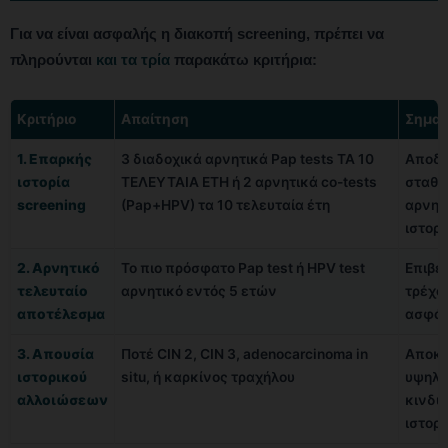
Για να είναι ασφαλής η διακοπή screening, πρέπει να
πληρούνται
και τα τρία
παρακάτω κριτήρια:
Κριτήριο
Απαίτηση
Σημασ
1. Επαρκής
3 διαδοχικά αρνητικά Pap tests ΤΑ 10
Αποδε
ιστορία
ΤΕΛΕΥΤΑΙΑ ΕΤΗ ή 2 αρνητικά co-tests
σταθε
screening
(Pap+HPV) τα 10 τελευταία έτη
αρνητ
ιστορι
2. Αρνητικό
Το πιο πρόσφατο Pap test ή HPV test
Επιβε
τελευταίο
αρνητικό εντός 5 ετών
τρέχο
αποτέλεσμα
ασφάλ
3. Απουσία
Ποτέ CIN 2, CIN 3, adenocarcinoma in
Αποκλ
ιστορικού
situ, ή καρκίνος τραχήλου
υψηλο
αλλοιώσεων
κινδύ
ιστορι