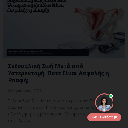
Σεξουαλική Ζωή Μετά από
Υστερεκτομή: Πότε Είναι Ασφαλής η
Επαφή;
9 Αυγούστου, 2026
Σεξουαλική Ζωή Μετά από Υστερεκτομή: Πότε Είναι
Ασφαλής η Επαφή; Εξειδικευμένη γυναικολογική
αξιολόγηση της μήτρας και εξατομικευμένη καθοδήγηση
Βίκυ - Ρωτήστε με!
στη Γλυφάδ