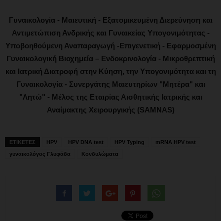
Γυναικολογία - Μαιευτική - Εξατομικευμένη Διερεύνηση και
Αντιμετώπιση Ανδρικής και Γυναικείας Υπογονιμότητας -
Υποβοηθούμενη Αναπαραγωγή -Επιγενετική - Εφαρμοσμένη
Γυναικολογική Βιοχημεία – Ενδοκρινολογία - Μικροθρεπτική
και Ιατρική Διατροφή στην Κύηση, την Υπογονιμότητα και τη
Γυναικολογία - Συνεργάτης Μαιευτηρίων "Μητέρα" και
"Λητώ" - Μέλος της Εταιρίας Αισθητικής Ιατρικής και
Αναίμακτης Χειρουργικής (SAMNAS)
ΕΤΙΚΕΤΕΣ
HPV
HPV DNA test
HPV Typing
mRNA HPV test
γυναικολόγος Γλυφάδα
Κονδυλώματα