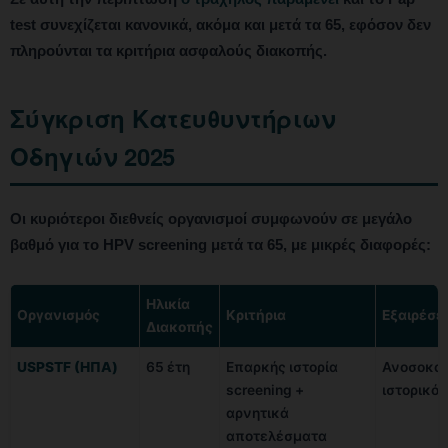
test συνεχίζεται κανονικά, ακόμα και μετά τα 65, εφόσον δεν
πληρούνται τα κριτήρια ασφαλούς διακοπής.
Σύγκριση Κατευθυντήριων
Οδηγιών 2025
Οι κυριότεροι διεθνείς οργανισμοί συμφωνούν σε μεγάλο
βαθμό για το HPV screening μετά τα 65, με μικρές διαφορές:
Ηλικία
Οργανισμός
Κριτήρια
Εξαιρέσε
Διακοπής
USPSTF (ΗΠΑ)
65 έτη
Επαρκής ιστορία
Ανοσοκατ
screening +
ιστορικό 
αρνητικά
αποτελέσματα