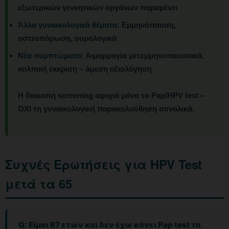
εξωτερικών γεννητικών οργάνων παραμένει
Άλλα γυναικολογικά θέματα:
Εμμηνόπαυση,
οστεοπόρωση, ουρολογικά
Νέα συμπτώματα:
Αιμορραγία μετεμμηνοπαυσιακά,
κολπική έκκριση – άμεση αξιολόγηση
Η διακοπή screening αφορά μόνο το Pap/HPV test –
ΟΧΙ τη γυναικολογική παρακολούθηση συνολικά.
Συχνές Ερωτήσεις για HPV Test
μετά τα 65
Q: Είμαι 67 ετών και δεν έχω κάνει Pap test τα