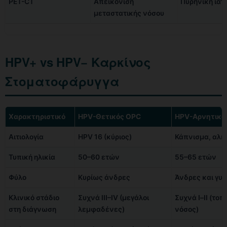
PET-CT
Απεικόνιση
Πυρηνική ιατ
μεταστατικής νόσου
HPV+ vs HPV− Καρκίνος
Στοματοφάρυγγα
Χαρακτηριστικό
HPV-Θετικός OPC
HPV-Αρνητικό
Αιτιολογία
HPV 16 (κύριος)
Κάπνισμα, αλκ
Τυπική ηλικία
50–60 ετών
55–65 ετών
Φύλο
Κυρίως άνδρες
Άνδρες και γυ
Κλινικό στάδιο
Συχνά III–IV (μεγάλοι
Συχνά Ι–ΙΙ (τοπ
στη διάγνωση
λεμφαδένες)
νόσος)