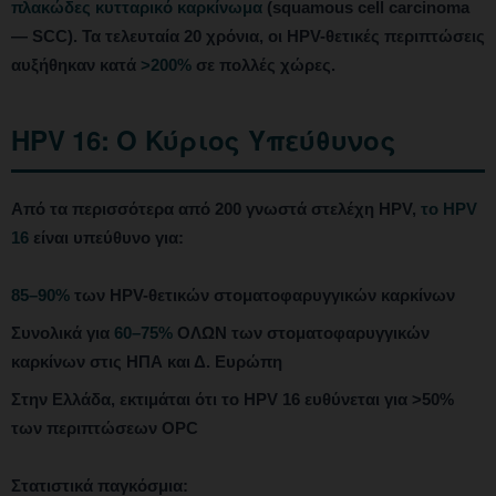
πλακώδες κυτταρικό καρκίνωμα
(squamous cell carcinoma
— SCC). Τα τελευταία 20 χρόνια, οι HPV-θετικές περιπτώσεις
αυξήθηκαν κατά
>200%
σε πολλές χώρες.
HPV 16: Ο Κύριος Υπεύθυνος
Από τα περισσότερα από 200 γνωστά στελέχη HPV,
το HPV
16
είναι υπεύθυνο για:
85–90%
των HPV-θετικών στοματοφαρυγγικών καρκίνων
Συνολικά για
60–75%
ΟΛΩΝ των στοματοφαρυγγικών
καρκίνων στις ΗΠΑ και Δ. Ευρώπη
Στην Ελλάδα, εκτιμάται ότι το HPV 16 ευθύνεται για >50%
των περιπτώσεων OPC
Στατιστικά παγκόσμια: