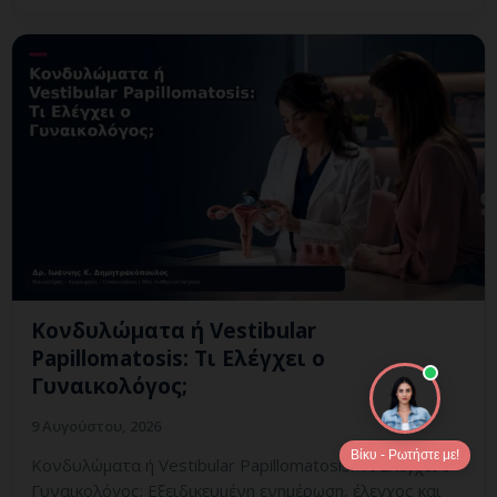
Κονδυλώματα ή Vestibular
Papillomatosis: Τι Ελέγχει ο
Γυναικολόγος;
9 Αυγούστου, 2026
Βίκυ - Ρωτήστε με!
Κονδυλώματα ή Vestibular Papillomatosis: Τι Ελέγχει ο
Γυναικολόγος; Εξειδικευμένη ενημέρωση, έλεγχος και