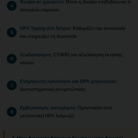
Βιοψία αν χρειαστεί:
Μόνο η βιοψία επιβεβαιώνει ή
αποκλείει καρκίνο
HPV Typing στο δείγμα:
Καθορίζει την αιτιολογία
και επηρεάζει τη θεραπεία
Σταδιοποίηση:
CT/MRI για αξιολόγηση έκτασης
νόσου
Ενημέρωση ογκολόγου και ΩΡΛ χειρουργού:
Διεπιστημονική αντιμετώπιση
Εμβολιασμός συντρόφου:
Προστασία από
μελλοντική HPV λοίμωξη