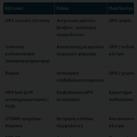
Εξέταση
Ρόλος
Πού Γίνεται
ΩΡΛ κλινική εξέταση
Ανίχνευση ορατών
ΩΡΛ ιατρός
βλαβών, παλπαψία
λεμφαδένων
Ίνοπτική
Απεικόνιση μη ορατών
ΩΡΛ / ενδοσ
ενδοσκόπηση
περιοχών φάρυγγα
κέντρο
(nasopharyngoscopy)
Βιοψία
Ιστολογική
ΩΡΛ / χειρουρ
επιβεβαίωση καρκίνου
HPV test (p16
Επιβεβαίωση HPV
Εργαστήριο
ανοσοχρωματισμός /
αιτιολογίας
παθολογοανα
PCR)
CT/MRI τραχήλου-
Εκτίμηση σταδίου,
Απεικονιστικ
θώρακα
λεμφαδένες
κέντρο