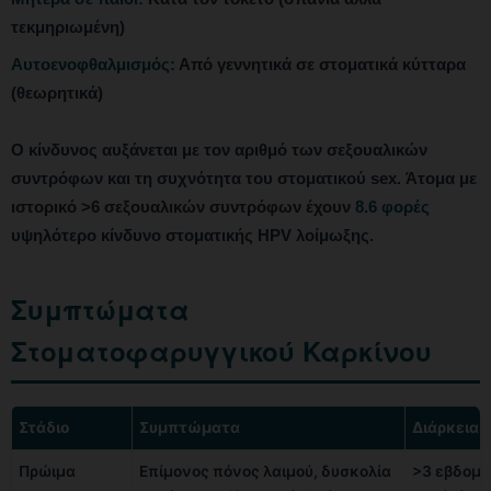
τεκμηριωμένη)
Αυτοενοφθαλμισμός:
Από γεννητικά σε στοματικά κύτταρα
(θεωρητικά)
Ο κίνδυνος αυξάνεται με τον αριθμό των σεξουαλικών
συντρόφων και τη συχνότητα του στοματικού sex. Άτομα με
ιστορικό >6 σεξουαλικών συντρόφων έχουν
8.6 φορές
υψηλότερο κίνδυνο στοματικής HPV λοίμωξης.
Συμπτώματα
Στοματοφαρυγγικού Καρκίνου
Στάδιο
Συμπτώματα
Διάρκεια
Πρώιμα
Επίμονος πόνος λαιμού, δυσκολία
>3 εβδομ