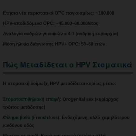
Ετήσια νέα περιστατικά OPC παγκοσμίως: ~100.000
HPV-αποδιδόμενα OPC: ~45.000–60.000/έτος
Αναλογία ανδρών:γυναικών = 4:1 (ανδρική κυριαρχία)
Μέση ηλικία διάγνωσης HPV+ OPC: 50–60 ετών
Πώς Μεταδίδεται ο HPV Στοματικά
Η στοματική λοίμωξη HPV μεταδίδεται κυρίως μέσω:
Στοματοεπιθηλιακή επαφή:
Orogenital sex (κυρίαρχος
τρόπος μετάδοσης)
Φίλημα βαθύ (French kiss):
Ενδεχόμενη, αλλά χαμηλότερου
κινδύνου οδός
Μητέρα σε παιδί:
Κατά τον τοκετό (σπάνια αλλά