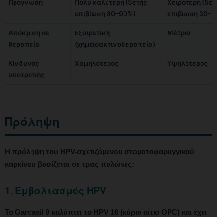
Πρόγνωση
Πολύ καλύτερη (5ετής
Χειρότερη (5ετ
επιβίωση 80–90%)
επιβίωση 30–5
Απόκριση σε
Εξαιρετική
Μέτρια
θεραπεία
(χημειοακτινοθεραπεία)
Κίνδυνος
Χαμηλότερος
Υψηλότερος
υποτροπής
Πρόληψη
Η πρόληψη του HPV-σχετιζόμενου στοματοφαρυγγικού
καρκίνου βασίζεται σε τρεις πυλώνες:
1. Εμβολιασμός HPV
Το Gardasil 9 καλύπτει το HPV 16 (κύριο αίτιο OPC) και έχει