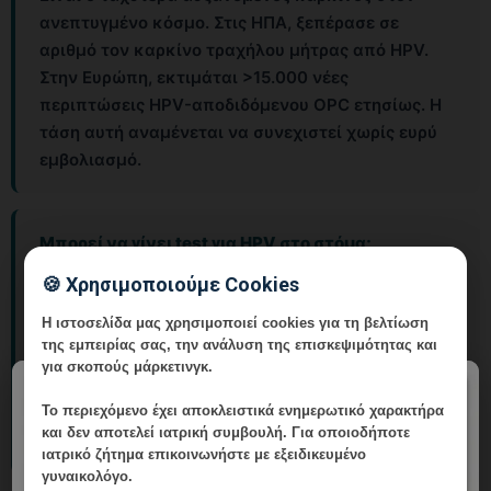
ανεπτυγμένο κόσμο. Στις ΗΠΑ, ξεπέρασε σε
αριθμό τον καρκίνο τραχήλου μήτρας από HPV.
Στην Ευρώπη, εκτιμάται >15.000 νέες
περιπτώσεις HPV-αποδιδόμενου OPC ετησίως. Η
τάση αυτή αναμένεται να συνεχιστεί χωρίς ευρύ
εμβολιασμό.
Μπορεί να γίνει test για HPV στο στόμα;
🍪 Χρησιμοποιούμε Cookies
Δεν υπάρχει εγκεκριμένο πρόγραμμα routine
Η ιστοσελίδα μας χρησιμοποιεί cookies για τη βελτίωση
screening για στοματική HPV λοίμωξη. Μπορεί να
της εμπειρίας σας, την ανάλυση της επισκεψιμότητας και
γίνει HPV test από επίχρισμα οροφάρυγγα σε
για σκοπούς μάρκετινγκ.
ειδικά εργαστήρια, αλλά δεν αποτελεί τρέχουσα
×
Το περιεχόμενο έχει
αποκλειστικά ενημερωτικό χαρακτήρα
κλινική σύσταση. Η βιοψία παραμένει το gold
και δεν αποτελεί ιατρική συμβουλή. Για οποιοδήποτε
standard για διαγνωστικές ανάγκες.
ιατρικό ζήτημα επικοινωνήστε με εξειδικευμένο
γυναικολόγο.