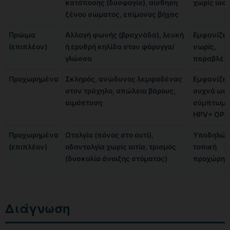
κατάποσης (δυσφαγία), αίσθηση
χωρίς ίασ
ξένου σώματος, επίμονος βήχας
Πρώιμα
Αλλαγή φωνής (βραχνάδα), λευκή
Εμφανίζετ
(επιπλέον)
ή ερυθρή κηλίδα στον φάρυγγα/
νωρίς,
γλώσσα
παραβλέπ
Προχωρημένα
Σκληρός, ανώδυνος λεμφαδένας
Εμφανίζετ
στον τράχηλο, απώλεια βάρους,
συχνά ως
αιμόπτυση
σύμπτωμα
HPV+ OPC
Προχωρημένα
Ωταλγία (πόνος στο αυτί),
Υποδηλών
(επιπλέον)
οδονταλγία χωρίς αιτία, τρισμός
τοπική
(δυσκολία άνοιξης στόματος)
προχώρησ
Διάγνωση