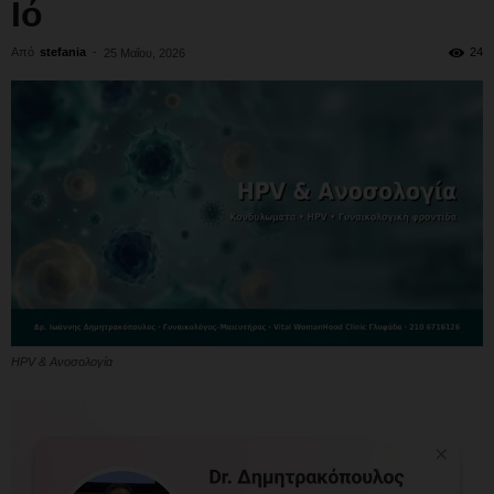
Ιό
Από
stefania
-
24
25 Μαΐου, 2026
HPV & Ανοσολογία