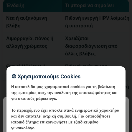
Ένδειξη
Τι μπορεί να σημαίνει
Νέα ή αυξανόμενη
Πιθανή ενεργή HPV λοίμωξη
βλάβη
ή υποτροπή
Αιμορραγία, πόνος ή
Χρειάζεται
αλλαγή χρώματος
διαφοροδιάγνωση από
άλλες βλάβες
Θετικό HPV test ή
Πιθανή ανάγκη για
ανώμαλο Pap
κολποσκόπηση
🍪 Χρησιμοποιούμε Cookies
Εγκυμοσύνη ή
Απαιτείται ασφαλής επιλογή
Η ιστοσελίδα μας χρησιμοποιεί cookies για τη βελτίωση
της εμπειρίας σας, την ανάλυση της επισκεψιμότητας και
προσπάθεια σύλληψης
αντιμετώπισης
για σκοπούς μάρκετινγκ.
×
Το περιεχόμενο έχει
αποκλειστικά ενημερωτικό χαρακτήρα
και δεν αποτελεί ιατρική συμβουλή. Για οποιοδήποτε
Σημείωση:
Το άρθρο έχει ενημερωτικό χαρακτήρα και
ιατρικό ζήτημα επικοινωνήστε με εξειδικευμένο
γυναικολόγο.
δεν αντικαθιστά την εξατομικευμένη ιατρική αξιολόγηση.