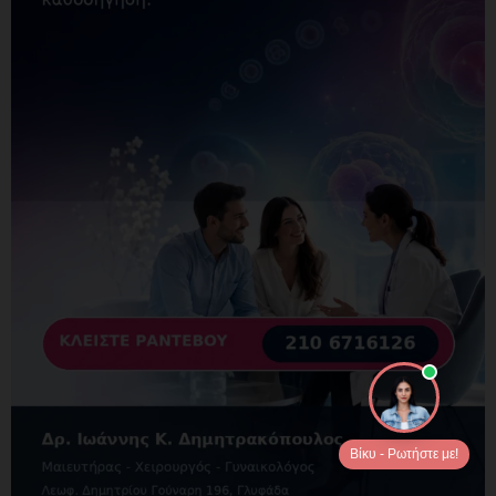
Βίκυ - Ρωτήστε με!