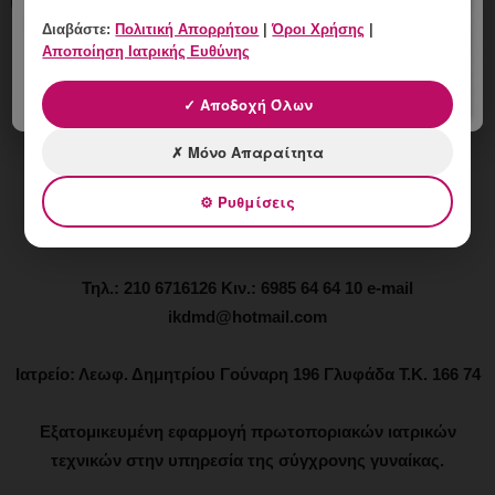
Διαβάστε:
Πολιτική Απορρήτου
|
Όροι Χρήσης
|
Αποποίηση Ιατρικής Ευθύνης
Ιωάννης Κ. Δημητρακόπουλος
✓ Αποδοχή Όλων
Μαιευτήρας - Χειρουργός - Γυναικολόγος
✗ Μόνο Απαραίτητα
Μάστερ Αισθητικής Ιατρικής - Αναίμακτης Αισθητικής
⚙ Ρυθμίσεις
Γυναικολογίας - Αναγεννητικής Ιατρικής και Αναίμακτης
Χειρουργικής
Τηλ.: 210 6716126 Κιν.: 6985 64 64 10 e-mail
ikdmd@hotmail.com
Ιατρείο: Λεωφ. Δημητρίου Γούναρη 196 Γλυφάδα Τ.Κ. 166 74
Εξατομικευμένη εφαρμογή πρωτοποριακών ιατρικών
τεχνικών στην υπηρεσία της σύγχρονης γυναίκας.