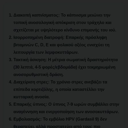
Διακοπή καπνίσματος:
Το κάπνισμα μειώνει την
τοπική ανοσολογική απόκριση στον τράχηλο και
σχετίζεται με υψηλότερο κίνδυνο επιμονής του ιού.
Ισορροπημένη διατροφή:
Επαρκής πρόσληψη
βιταμινών C, D, Ε και φολικού οξέος ενισχύει τη
λειτουργία των λεμφοκυττάρων.
Τακτική άσκηση:
Η μέτρια σωματική δραστηριότητα
(30 λεπτά, 4-5 φορές/εβδομάδα) έχει τεκμηριωμένη
ανοσορυθμιστική δράση.
Διαχείριση στρες:
Το χρόνιο στρες ανεβάζει τα
επίπεδα κορτιζόλης, η οποία καταστέλλει την
κυτταρική ανοσία.
Επαρκής ύπνος:
Ο ύπνος 7-9 ωρών συμβάλλει στην
αναγέννηση και ενεργοποίηση των ανοσοκυττάρων.
Εμβολιασμός:
Το εμβόλιο HPV (Gardasil 9) δεν
θεραπεύει, αλλά προστατεύει από τους πιο