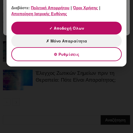
ΠΕΡΙΣΣΟΤΕΡΑ
Διαβάστε:
Πολιτική Απορρήτου
|
Όροι Χρήσης
|
Αποποίηση Ιατρικής Ευθύνης
Laser Κονδυλωμάτων και Προστατευτικά
Γυαλιά: Γιατί Χρησιμοποιούνται;
✓ Αποδοχή Όλων
✗ Μόνο Απαραίτητα
Laser Κονδυλωμάτων στη Γλυφάδα:
Ασφαλής Διαδικασία και Επανέλεγχος
⚙ Ρυθμίσεις
Έλεγχος Ζωτικών Σημείων πριν τη
Θεραπεία: Πότε Είναι Απαραίτητος;