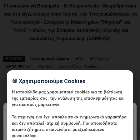
Γυναικολογική Βιοχημεία – Ενδοκρινολογία - Μικροθρεπτική
και Ιατρική Διατροφή στην Κύηση, την Υπογονιμότητα και τη
Γυναικολογία - Συνεργάτης Μαιευτηρίων "Μητέρα" και
"Λητώ" - Μέλος της Εταιρίας Αισθητικής Ιατρικής και
Αναίμακτης Χειρουργικής (SAMNAS)
ΕΤΙΚΕΤΕΣ
follow-up κονδυλώματα
HPV
HPV Typing
mRNA HPV test
Pap test
γυναικολόγος Γλυφάδα
🍪 Χρησιμοποιούμε Cookies
Η ιστοσελίδα μας χρησιμοποιεί cookies για τη βελτίωση
της εμπειρίας σας, την ανάλυση της επισκεψιμότητας και
για σκοπούς μάρκετινγκ.
×
Το περιεχόμενο έχει
αποκλειστικά ενημερωτικό χαρακτήρα
και δεν αποτελεί ιατρική συμβουλή. Για οποιοδήποτε
ιατρικό ζήτημα επικοινωνήστε με εξειδικευμένο
ΔΙΑΒΑΣΤΕ ΕΠΙΣΗΣ
γυναικολόγο.