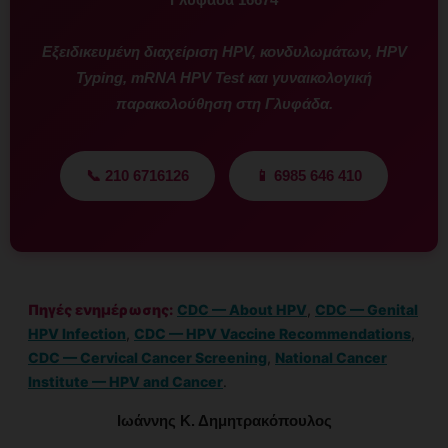
Εξειδικευμένη διαχείριση HPV, κονδυλωμάτων, HPV
Typing, mRNA HPV Test και γυναικολογική
παρακολούθηση στη Γλυφάδα.
📞 210 6716126
📱 6985 646 410
Πηγές ενημέρωσης:
CDC — About HPV
,
CDC — Genital
HPV Infection
,
CDC — HPV Vaccine Recommendations
,
CDC — Cervical Cancer Screening
,
National Cancer
Institute — HPV and Cancer
.
Ιωάννης Κ. Δημητρακόπουλος