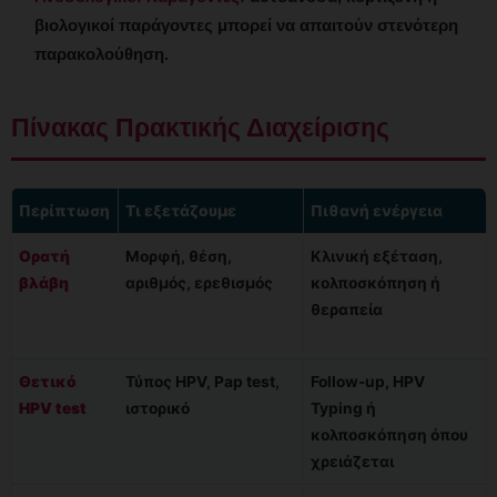
βιολογικοί παράγοντες μπορεί να απαιτούν στενότερη
παρακολούθηση.
Πίνακας Πρακτικής Διαχείρισης
Περίπτωση
Τι εξετάζουμε
Πιθανή ενέργεια
Ορατή
Μορφή, θέση,
Κλινική εξέταση,
βλάβη
αριθμός, ερεθισμός
κολποσκόπηση ή
θεραπεία
Θετικό
Τύπος HPV, Pap test,
Follow-up, HPV
HPV test
ιστορικό
Typing ή
κολποσκόπηση όπου
χρειάζεται