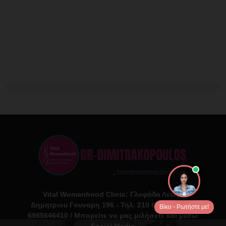
Vital Womanhood Clinic: Γλυφάδα Λεωφ.
Δημητριου Γουναρη 196 - Τηλ. 210 6716126 Κιν.
Βίκυ - Ρωτήστε με!
6985646410 / Μπορείτε να μας μιλήσετε και μέσω
Social Media