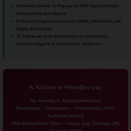
Η κλινική εικόνα, το Pap και το HPV test απαντούν
διαφορετικά ερωτήματα.
Η σωστή ενημέρωση μειώνει λάθος αποφάσεις και
άγχος στη σχέση.
Το follow-up είναι απαραίτητο σε υποτροπές,
άτυπα ευρήματα ή παράγοντες κινδύνου.
📞 Κλείστε το Ραντεβού σας
Δρ. Ιωάννης Κ. Δημητρακόπουλος
Μαιευτήρας – Χειρουργός – Γυναικολόγος | MSc
Αισθητική Ιατρική
Vital WomanHood Clinic — Λεωφ. Δημ. Γούναρη 196,
Γλυφάδα 16674