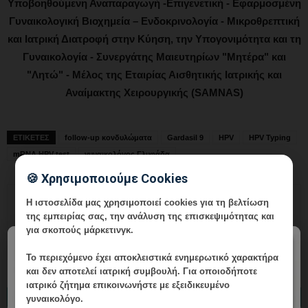
Υποβοηθούμενη Αναπαραγωγή -Επιγενετική - Εφαρμοσμένη
Γυναικολογική Βιοχημεία – Ενδοκρινολογία - Μικροθρεπτική
και Ιατρική Διατροφή στην Κύηση, την Υπογονιμότητα και τη
Γυναικολογία - Συνεργάτης Μαιευτηρίων "Μητέρα" και
"Λητώ" - Μέλος της Εταιρίας Αισθητικής Ιατρικής και
Αναίμακτης Χειρουργικής (SAMNAS)
ΕΤΙΚΕΤΕΣ
follow-up κονδυλώματα
Gardasil 9
HPV
HPV Typing
mRNA HPV test
γυναικολόγος Γλυφάδα
🍪 Χρησιμοποιούμε Cookies
Η ιστοσελίδα μας χρησιμοποιεί cookies για τη βελτίωση
της εμπειρίας σας, την ανάλυση της επισκεψιμότητας και
για σκοπούς μάρκετινγκ.
×
Το περιεχόμενο έχει
αποκλειστικά ενημερωτικό χαρακτήρα
και δεν αποτελεί ιατρική συμβουλή. Για οποιοδήποτε
ιατρικό ζήτημα επικοινωνήστε με εξειδικευμένο
ΔΙΑΒΑΣΤΕ ΕΠΙΣΗΣ
γυναικολόγο.