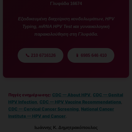
Γλυφάδα 16674
Εξειδικευμένη διαχείριση κονδυλωμάτων, HPV
Typing, mRNA HPV Test και γυναικολογική
παρακολούθηση στη Γλυφάδα.
📞 210 6716126
📱 6985 646 410
Πηγές ενημέρωσης:
CDC — About HPV
,
CDC — Genital
HPV Infection
,
CDC — HPV Vaccine Recommendations
,
CDC — Cervical Cancer Screening
,
National Cancer
Institute — HPV and Cancer
.
Ιωάννης Κ. Δημητρακόπουλος