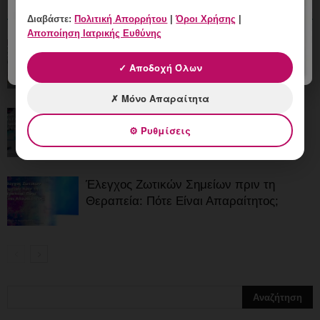
ΠΕΡΙΣΣΟΤΕΡΑ
Διαβάστε:
Πολιτική Απορρήτου
|
Όροι Χρήσης
|
Αποποίηση Ιατρικής Ευθύνης
Laser Κονδυλωμάτων και Προστατευτικά
Γυαλιά: Γιατί Χρησιμοποιούνται;
✓ Αποδοχή Όλων
✗ Μόνο Απαραίτητα
Laser Κονδυλωμάτων στη Γλυφάδα:
⚙ Ρυθμίσεις
Ασφαλής Διαδικασία και Επανέλεγχος
Έλεγχος Ζωτικών Σημείων πριν τη
Θεραπεία: Πότε Είναι Απαραίτητος;