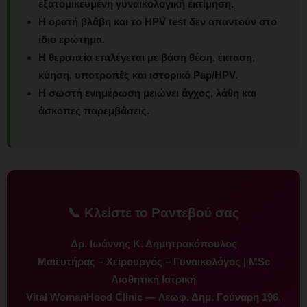
εξατομικευμένη γυναικολογική εκτίμηση.
Η ορατή βλάβη και το HPV test δεν απαντούν στο
ίδιο ερώτημα.
Η θεραπεία επιλέγεται με βάση θέση, έκταση,
κύηση, υποτροπές και ιστορικό Pap/HPV.
Η σωστή ενημέρωση μειώνει άγχος, λάθη και
άσκοπες παρεμβάσεις.
📞 Κλείστε το Ραντεβού σας
Δρ. Ιωάννης Κ. Δημητρακόπουλος
Μαιευτήρας – Χειρουργός – Γυναικολόγος | MSc
Αισθητική Ιατρική
Vital WomanHood Clinic — Λεωφ. Δημ. Γούναρη 196,