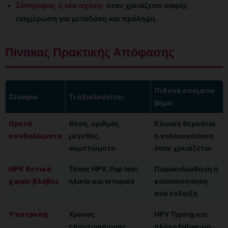
Σύντροφος ή νέα σχέση:
όταν χρειάζεται σαφής
ενημέρωση για μετάδοση και πρόληψη.
Πίνακας Πρακτικής Απόφασης
Πιθανό επόμενο
Σενάριο
Τι αξιολογείται
βήμα
Ορατά
Θέση, αριθμός,
Κλινική θεραπεία
κονδυλώματα
μέγεθος,
ή κολποσκόπηση
συμπτώματα
όπου χρειάζεται
HPV θετικό
Τύπος HPV, Pap test,
Παρακολούθηση ή
χωρίς βλάβες
ηλικία και ιστορικό
κολποσκόπηση
ανά ένδειξη
Υποτροπή
Χρόνος
HPV Typing και
επανεμφάνισης,
πλάνο follow-up