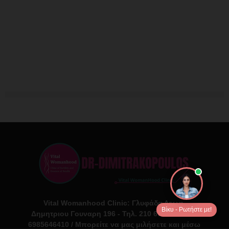
Vital Womanhood Clinic: Γλυφάδα Λεωφ.
Βίκυ - Ρωτήστε με!
Δημητριου Γουναρη 196 - Τηλ. 210 6716126 Κιν.
6985646410 / Μπορείτε να μας μιλήσετε και μέσω