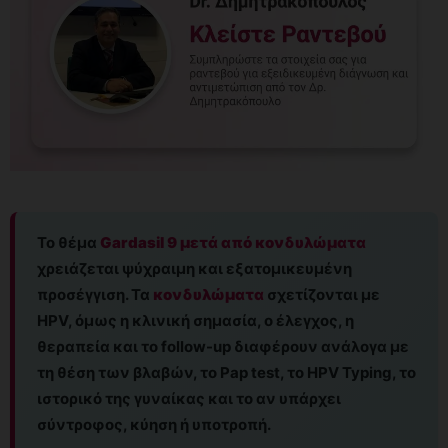
Το θέμα
Gardasil 9 μετά από κονδυλώματα
χρειάζεται ψύχραιμη και εξατομικευμένη
προσέγγιση. Τα
κονδυλώματα
σχετίζονται με
HPV, όμως η κλινική σημασία, ο έλεγχος, η
θεραπεία και το follow-up διαφέρουν ανάλογα με
τη θέση των βλαβών, το Pap test, το HPV Typing, το
ιστορικό της γυναίκας και το αν υπάρχει
σύντροφος, κύηση ή υποτροπή.