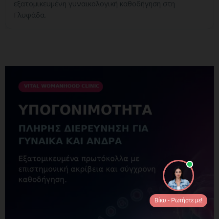
εξατομικευμένη γυναικολογική καθοδήγηση στη
Γλυφάδα.
Βίκυ - Ρωτήστε με!