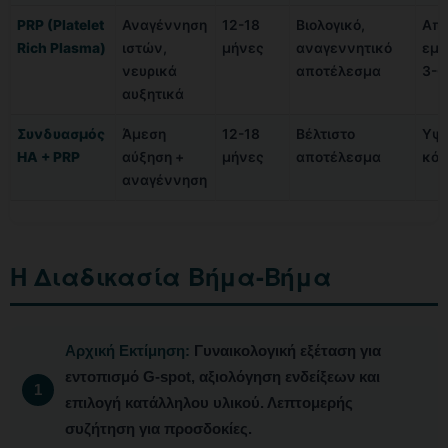
PRP (Platelet
Αναγέννηση
12-18
Βιολογικό,
Απο
Rich Plasma)
ιστών,
μήνες
αναγεννητικό
εμφ
νευρικά
αποτέλεσμα
3-6
αυξητικά
Συνδυασμός
Άμεση
12-18
Βέλτιστο
Υψη
HA + PRP
αύξηση +
μήνες
αποτέλεσμα
κόσ
αναγέννηση
Η Διαδικασία Βήμα-Βήμα
Αρχική Εκτίμηση:
Γυναικολογική εξέταση για
εντοπισμό G-spot, αξιολόγηση ενδείξεων και
επιλογή κατάλληλου υλικού. Λεπτομερής
συζήτηση για προσδοκίες.