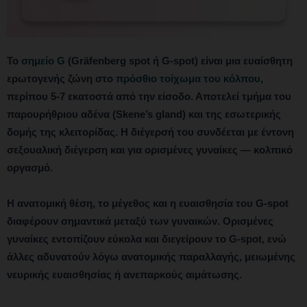
Το
σημείο G
(Gräfenberg spot ή G-spot) είναι μια ευαίσθητη
ερωτογενής ζώνη στο
πρόσθιο τοίχωμα του κόλπου
,
περίπου 5-7 εκατοστά από την είσοδο. Αποτελεί τμήμα του
παρουρήθριου αδένα (Skene’s gland) και της εσωτερικής
δομής της κλειτορίδας. Η διέγερσή του συνδέεται με έντονη
σεξουαλική διέγερση και για ορισμένες γυναίκες — κολπικό
οργασμό.
Η ανατομική θέση, το μέγεθος και η ευαισθησία του G-spot
διαφέρουν σημαντικά μεταξύ των γυναικών. Ορισμένες
γυναίκες εντοπίζουν εύκολα και διεγείρουν το G-spot, ενώ
άλλες αδυνατούν λόγω ανατομικής παραλλαγής, μειωμένης
νευρικής ευαισθησίας ή ανεπαρκούς αιμάτωσης.