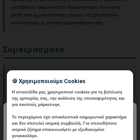
μεταβολές ωφελούνται περισσότερο. Γυναίκες
μετά την εμμηνόπαυση μπορεί να χρειαστούν
συνδυασμό με τοπική ορμονοθεραπεία.
Συμπεράσματα
Η G-Spot Augmentation είναι μια ασφαλής, ταχεία
🍪 Χρησιμοποιούμε Cookies
και ελάχιστα επεμβατική επιλογή για γυναίκες
που επιθυμούν βελτίωση της κολπικής
Η ιστοσελίδα μας χρησιμοποιεί cookies για τη βελτίωση
σεξουαλικής ευαισθησίας. Η σωστή εκτίμηση από
της εμπειρίας σας, την ανάλυση της επισκεψιμότητας και
εξειδικευμένο γυναικολόγο αισθητικής ιατρικής
για σκοπούς μάρκετινγκ.
×
είναι απαραίτητη για την επιλογή της κατάλληλης
Το περιεχόμενο έχει
αποκλειστικά ενημερωτικό χαρακτήρα
μεθόδου και την επίτευξη ρεαλιστικών
και δεν αποτελεί ιατρική συμβουλή. Για οποιοδήποτε
αποτελεσμάτων.
ιατρικό ζήτημα επικοινωνήστε με εξειδικευμένο
γυναικολόγο.