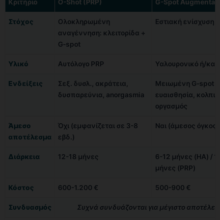
Κριτήριο
O-Shot (PRP)
G-Spot Augmentat
Στόχος
Ολοκληρωμένη
Εστιακή ενίσχυση 
αναγέννηση: κλειτορίδα +
G-spot
Υλικό
Αυτόλογο PRP
Υαλουρονικό ή/και
Ενδείξεις
Σεξ. δυσλ., ακράτεια,
Μειωμένη G-spot
δυσπαρεύνια, anorgasmia
ευαισθησία, κολπι
οργασμός
Άμεσο
Όχι (εμφανίζεται σε 3-8
Ναι (άμεσος όγκος 
αποτέλεσμα
εβδ.)
Διάρκεια
12-18 μήνες
6-12 μήνες (HA) / 1
μήνες (PRP)
Κόστος
600-1.200 €
500-900 €
Συνδυασμός
Συχνά συνδυάζονται για μέγιστο αποτέλε