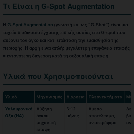
Τι Είναι η G-Spot Augmentation
Η
G-Spot Augmentation
(γνωστή και ως “G-Shot”) είναι μια
ταχεία διαδικασία έγχυσης ειδικής ουσίας στο G-spot που
αυξάνει τον όγκο και κατ’ επέκταση την ευαισθησία της
περιοχής. Η αρχή είναι απλή: μεγαλύτερη επιφάνεια επαφής
= εντονότερη διέγερση κατά τη σεξουαλική επαφή.
Υλικά που Χρησιμοποιούνται
Υλικό
Μηχανισμός
Διάρκεια
Πλεονεκτήματα
Μει
Υαλουρονικό
Αύξηση
6-12
Άμεσο
Δεν
Οξύ (HA)
όγκου,
μήνες
αποτέλεσμα,
βιο
μηχανική
αντιστρέψιμο
αν
επαφή