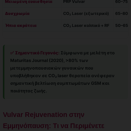
Μειωμένη ευαισθησία
PRP Vulvar
60–75
Δυσχρωμία
CO₂ Laser (εξωτερικό)
65–80
Ήπια ακράτεια
CO₂ Laser κολπικό + RF
50–65
✅ Σημαντικό Γεγονός:
Σύμφωνα με μελέτη στο
Maturitas Journal (2020), >80% των
μετεμμηνοπαυσιακών γυναικών που
υποβλήθηκαν σε CO₂ laser θεραπεία ανέφεραν
σημαντική βελτίωση συμπτωμάτων GSM και
ποιότητας ζωής.
Vulvar Rejuvenation στην
Εμμηνόπαυση: Τι να Περιμένετε