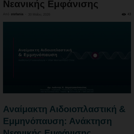
Νεανικής Εμφάνισης
Από
stefania
-
43
30 Μαΐου, 2026
Αναίμακτη Αιδοιοπλαστική &
Εμμηνόπαυση: Ανάκτηση
Νεανικής Εμφάνισης