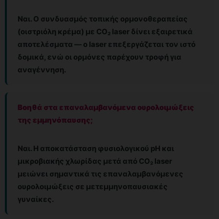
Ναι. Ο συνδυασμός τοπικής ορμονοθεραπείας
(οιστριόλη κρέμα) με CO₂ laser δίνει εξαιρετικά
αποτελέσματα — ο laser επεξεργάζεται τον ιστό
δομικά, ενώ οι ορμόνες παρέχουν τροφή για
αναγέννηση.
Βοηθά στα επαναλαμβανόμενα ουρολοιμώξεις
της εμμηνόπαυσης;
Ναι. Η αποκατάσταση φυσιολογικού pH και
μικροβιακής χλωρίδας μετά από CO₂ laser
μειώνει σημαντικά τις επαναλαμβανόμενες
ουρολοιμώξεις σε μετεμμηνοπαυσιακές
γυναίκες.