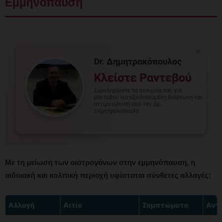
Εμμηνόπαυση
Με τη μείωση των οιστρογόνων στην εμμηνόπαυση, η
αιδοιακή και κολπική περιοχή υφίσταται σύνθετες αλλαγές:
Αλλαγή
Αιτία
Συμπτώματα
Αντ