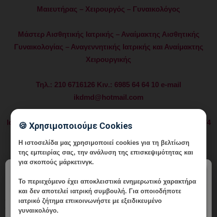
Μαιευτήρας – Χειρουργός – Γυναικολόγος
Μάστερ Αισθητικής Ιατρικής – Αναίμακτης Αισθητικής
Γυναικολογίας – Αναγεννητικής Ιατρικής και Αναίμακτης
Χειρουργικής
Τηλ.: 210 6716126 Κιν.: 6985 64 64 10 e-mail
ikdmd@hotmail.com
Ιατρείο: Λεωφ. Δημητρίου Γούναρη 196 Γλυφάδα Τ.Κ. 166 74
🍪 Χρησιμοποιούμε Cookies
Η ιστοσελίδα μας χρησιμοποιεί cookies για τη βελτίωση
Εξατομικευμένη εφαρμογή πρωτοποριακών ιατρικών
της εμπειρίας σας, την ανάλυση της επισκεψιμότητας και
τεχνικών στην υπηρεσία της σύγχρονης γυναίκας.
για σκοπούς μάρκετινγκ.
×
Το περιεχόμενο έχει
αποκλειστικά ενημερωτικό χαρακτήρα
Γυναικολογία – Μαιευτική – Εξατομικευμένη Διερεύνηση και
και δεν αποτελεί ιατρική συμβουλή. Για οποιοδήποτε
Αντιμετώπιση Ανδρικής και Γυναικείας Υπογονιμότητας –
ιατρικό ζήτημα επικοινωνήστε με εξειδικευμένο
Υποβοηθούμενη Αναπαραγωγή – Επιγενετική –
γυναικολόγο.