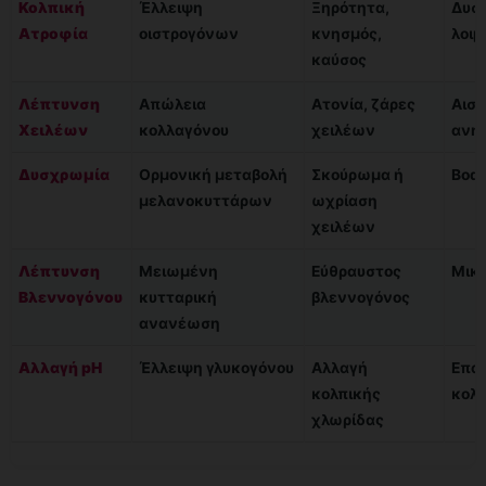
Κολπική
Έλλειψη
Ξηρότητα,
Δυσπ
Ατροφία
οιστρογόνων
κνησμός,
λοιμ
καύσος
Λέπτυνση
Απώλεια
Ατονία, ζάρες
Αισθ
Χειλέων
κολλαγόνου
χειλέων
ανη
Δυσχρωμία
Ορμονική μεταβολή
Σκούρωμα ή
Body
μελανοκυττάρων
ωχρίαση
χειλέων
Λέπτυνση
Μειωμένη
Εύθραυστος
Μικρ
Βλεννογόνου
κυτταρική
βλεννογόνος
ανανέωση
Αλλαγή pH
Έλλειψη γλυκογόνου
Αλλαγή
Επα
κολπικής
κολπ
χλωρίδας