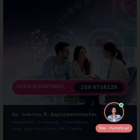
Βίκυ - Ρωτήστε με!