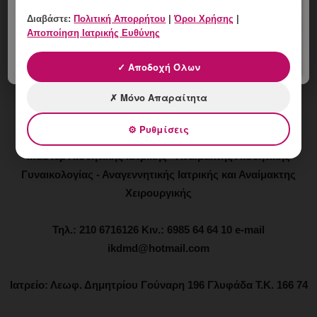
Εφαρμοσμένη Γυναικολογική Βιοχημεία – Ενδοκρινολογία –
Διαβάστε:
Πολιτική Απορρήτου
|
Όροι Χρήσης
|
Μικροθρεπτική και Ιατρική Διατροφή – Συνεργάτης
Αποποίηση Ιατρικής Ευθύνης
Μαιευτηρίων “Μητέρα” και “Λητώ” – Μέλος SAMNAS
✓ Αποδοχή Όλων
Ιωάννης Κ. Δημητρακόπουλος
✗ Μόνο Απαραίτητα
Μαιευτήρας - Χειρουργός - Γυναικολόγος
⚙ Ρυθμίσεις
Μάστερ Αισθητικής Ιατρικής - Αναίμακτης Αισθητικής
Γυναικολογίας - Αναγεννητικής Ιατρικής και Αναίμακτης
Χειρουργικής
Τηλ.: 210 6716126 Κιν.: 6985 64 64 10 e-mail
ikdmd@hotmail.com
Ιατρείο: Λεωφ. Δημητρίου Γούναρη 196 Γλυφάδα Τ.Κ. 166 74