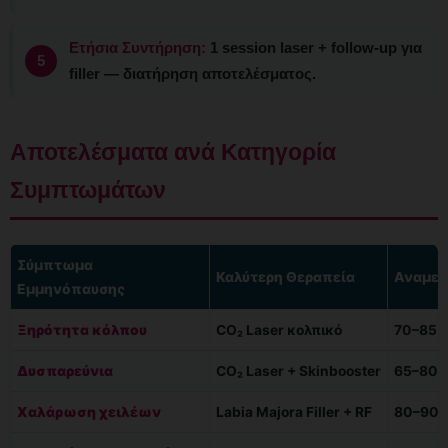
Ετήσια Συντήρηση:
1 session laser + follow-up για
filler — διατήρηση αποτελέσματος.
Αποτελέσματα ανά Κατηγορία
Συμπτωμάτων
Σύμπτωμα
Καλύτερη Θεραπεία
Αναμεν
Εμμηνόπαυσης
Ξηρότητα κόλπου
CO₂ Laser κολπικό
70–85
Δυσπαρεύνια
CO₂ Laser + Skinbooster
65–80
Χαλάρωση χειλέων
Labia Majora Filler + RF
80–90