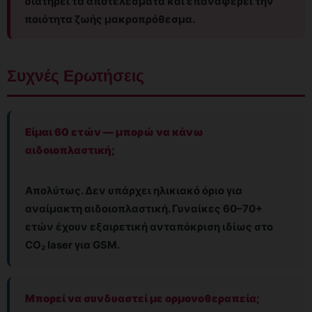
διατηρεί τα αποτελέσματα και επαναφέρει την
ποιότητα ζωής μακροπρόθεσμα.
Συχνές Ερωτήσεις
Είμαι 60 ετών — μπορώ να κάνω
αιδοιοπλαστική;
Απολύτως. Δεν υπάρχει ηλικιακό όριο για
αναίμακτη αιδοιοπλαστική. Γυναίκες 60–70+
ετών έχουν εξαιρετική ανταπόκριση ιδίως στο
CO₂ laser για GSM.
Μπορεί να συνδυαστεί με ορμονοθεραπεία;