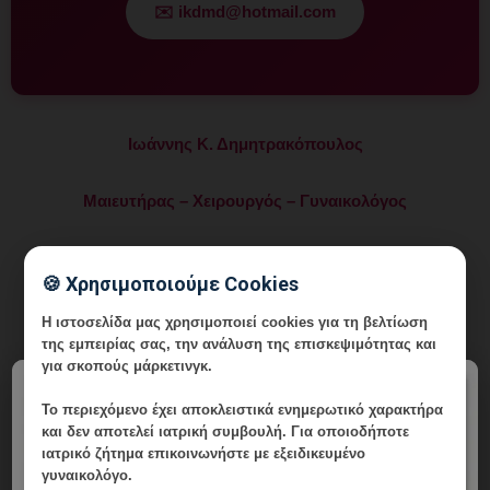
✉️ ikdmd@hotmail.com
Ιωάννης Κ. Δημητρακόπουλος
Μαιευτήρας – Χειρουργός – Γυναικολόγος
Μάστερ Αισθητικής Ιατρικής – Αναίμακτης Αισθητικής
🍪 Χρησιμοποιούμε Cookies
Γυναικολογίας – Αναγεννητικής Ιατρικής και Αναίμακτης
Χειρουργικής
Η ιστοσελίδα μας χρησιμοποιεί cookies για τη βελτίωση
της εμπειρίας σας, την ανάλυση της επισκεψιμότητας και
για σκοπούς μάρκετινγκ.
Τηλ.: 210 6716126 Κιν.: 6985 64 64 10 e-mail
×
ikdmd@hotmail.com
Το περιεχόμενο έχει
αποκλειστικά ενημερωτικό χαρακτήρα
και δεν αποτελεί ιατρική συμβουλή. Για οποιοδήποτε
ιατρικό ζήτημα επικοινωνήστε με εξειδικευμένο
Ιατρείο: Λεωφ. Δημητρίου Γούναρη 196 Γλυφάδα Τ.Κ. 166 74
γυναικολόγο.