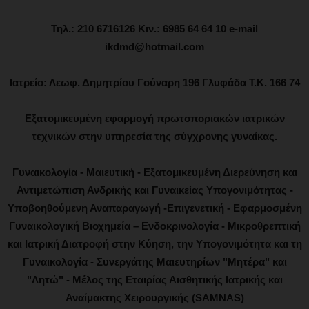
Τηλ.: 210 6716126 Κιν.: 6985 64 64 10 e-mail
ikdmd@hotmail.com
Ιατρείο: Λεωφ. Δημητρίου Γούναρη 196 Γλυφάδα Τ.Κ. 166 74
Εξατομικευμένη εφαρμογή πρωτοποριακών ιατρικών
τεχνικών στην υπηρεσία της σύγχρονης γυναίκας.
Γυναικολογία - Μαιευτική - Εξατομικευμένη Διερεύνηση και
Αντιμετώπιση Ανδρικής και Γυναικείας Υπογονιμότητας -
Υποβοηθούμενη Αναπαραγωγή -Επιγενετική - Εφαρμοσμένη
Γυναικολογική Βιοχημεία – Ενδοκρινολογία - Μικροθρεπτική
και Ιατρική Διατροφή στην Κύηση, την Υπογονιμότητα και τη
Γυναικολογία - Συνεργάτης Μαιευτηρίων "Μητέρα" και
"Λητώ" - Μέλος της Εταιρίας Αισθητικής Ιατρικής και
Αναίμακτης Χειρουργικής (SAMNAS)