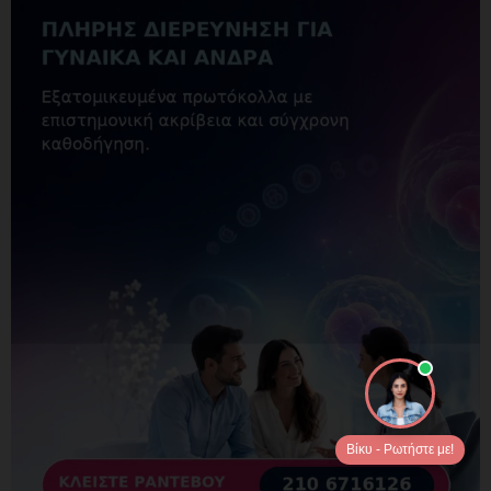
Βίκυ - Ρωτήστε με!