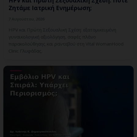
HPV και Πρώτη Σεξουαλική Σχέση: Πότε
Ζητάμε Ιατρική Ενημέρωση;
7 Αυγούστου, 2026
HPV και Πρώτη Σεξουαλική Σχέση: εξατομικευμένη
γυναικολογική αξιολόγηση, σαφές πλάνο
παρακολούθησης και ραντεβού στη Vital WomanHood
Clinic Γλυφάδας.