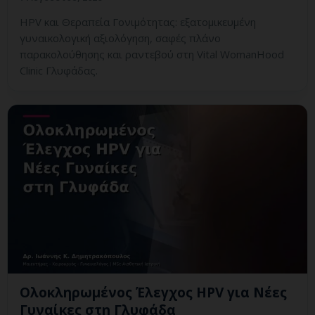
HPV και Θεραπεία Γονιμότητας: εξατομικευμένη
γυναικολογική αξιολόγηση, σαφές πλάνο
παρακολούθησης και ραντεβού στη Vital WomanHood
Clinic Γλυφάδας.
Ολοκληρωμένος Έλεγχος HPV για Νέες
Γυναίκες στη Γλυφάδα