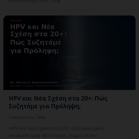
WomanHood Clinic Γλυφ
HPV και Νέα Σχέση στα 20+: Πώς
Συζητάμε για Πρόληψη;
7 Αυγούστου, 2026
HPV και Νέα Σχέση στα 20+: εξατομικευμένη
γυναικολογική αξιολόγηση, σαφές πλάνο