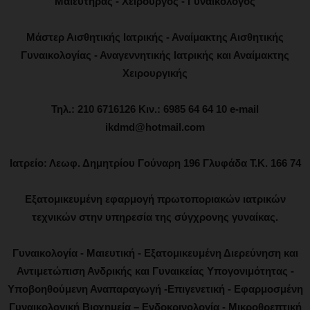
Μαιευτήρας - Χειρουργός - Γυναικολόγος
Μάστερ Αισθητικής Ιατρικής - Αναίμακτης Αισθητικής
Γυναικολογίας - Αναγεννητικής Ιατρικής και Αναίμακτης
Χειρουργικής
Τηλ.: 210 6716126 Κιν.: 6985 64 64 10 e-mail
ikdmd@hotmail.com
Ιατρείο: Λεωφ. Δημητρίου Γούναρη 196 Γλυφάδα Τ.Κ. 166 74
Εξατομικευμένη εφαρμογή πρωτοποριακών ιατρικών
τεχνικών στην υπηρεσία της σύγχρονης γυναίκας.
Γυναικολογία - Μαιευτική - Εξατομικευμένη Διερεύνηση και
Αντιμετώπιση Ανδρικής και Γυναικείας Υπογονιμότητας -
Υποβοηθούμενη Αναπαραγωγή -Επιγενετική - Εφαρμοσμένη
Γυναικολογική Βιοχημεία – Ενδοκρινολογία - Μικροθρεπτική