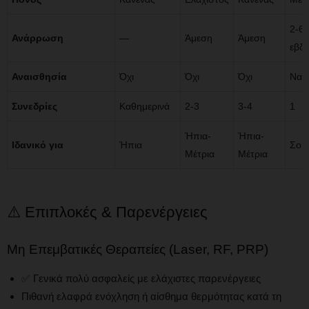
2-6
Ανάρρωση
—
Άμεση
Άμεση
εβδ
Αναισθησία
Όχι
Όχι
Όχι
Ναι
Συνεδρίες
Καθημερινά
2-3
3-4
1
Ήπια-
Ήπια-
Ιδανικό για
Ήπια
Σοβ
Μέτρια
Μέτρια
⚠️ Επιπλοκές & Παρενέργειες
Μη Επεμβατικές Θεραπείες (Laser, RF, PRP)
✅ Γενικά πολύ ασφαλείς με ελάχιστες παρενέργειες
Πιθανή ελαφρά ενόχληση ή αίσθημα θερμότητας κατά τη