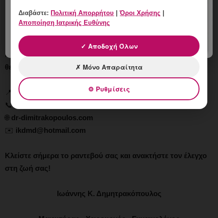
Διαβάστε:
Πολιτική Απορρήτου
|
Όροι Χρήσης
|
Η ακράτεια ούρων
δεν πρέπει να περιορίζει τη ζωή σας
. Ο Dr.
Αποποίηση Ιατρικής Ευθύνης
Ιωάννης Δημητρακόπουλος, Μαιευτήρας Χειρουργός
Γυναικολόγος με εξειδίκευση στην Αισθητική & Επανορθωτική
✓ Αποδοχή Όλων
Γυναικολογία, προσφέρει
εξατομικευμένη αξιολόγηση και
✗ Μόνο Απαραίτητα
θεραπεία
με τις πιο σύγχρονες μεθόδους.
⚙ Ρυθμίσεις
📍
Γούναρη 196, Άνω Γλυφάδα, Αθήνα
📞
210 6716126
🌐
dr-dimitrakopoulos.com
✉️
ikdmd@hotmail.com
Κλείστε σήμερα το ραντεβού σας και ανακτήστε τον έλεγχο
στη ζωή σας!
Ιωάννης Κ. Δημητρακόπουλος