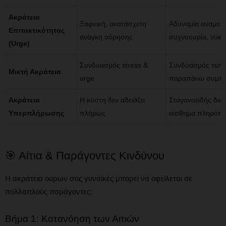
Ακράτεια
Ξαφνική, ακατάσχετη
Αδυναμία αναμον
Επιτακτικότητας
ανάγκη ούρησης
συχνοουρία, νυκτ
(Urge)
Συνδυασμός stress &
Συνδυασμός των
Μικτή Ακράτεια
urge
παραπάνω συμπ
Ακράτεια
Η κύστη δεν αδειάζει
Σταγονοειδής δια
Υπερπλήρωσης
πλήρως
αίσθημα πληρότη
🎯 Αίτια & Παράγοντες Κινδύνου
Η ακράτεια ούρων στις γυναίκες μπορεί να οφείλεται σε
πολλαπλούς παράγοντες:
Βήμα 1: Κατανόηση των Αιτιών