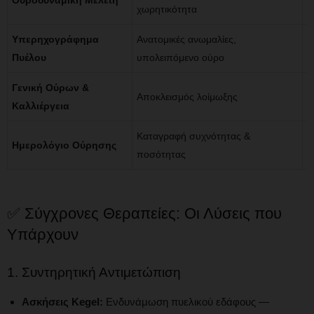
Ουροδυναμική Μελέτη
χωρητικότητα
λ
Υπερηχογράφημα
Ανατομικές ανωμαλίες,
1
Πυέλου
υπολειπόμενο ούρο
λ
Γενική Ούρων &
2
Αποκλεισμός λοίμωξης
Καλλιέργεια
η
Καταγραφή συχνότητας &
3
Ημερολόγιο Ούρησης
ποσότητας
η
✅ Σύγχρονες Θεραπείες: Οι Λύσεις που
Υπάρχουν
1. Συντηρητική Αντιμετώπιση
Ασκήσεις Kegel:
Ενδυνάμωση πυελικού εδάφους —