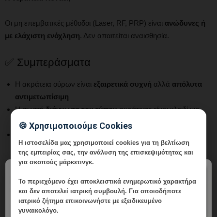
Οι μη επεμβατικές μέθοδοι (Laser, RF, PRP) είναι
ανώδυνες ή
με ελάχιστη ενόχληση
. Δεν απαιτείται αναισθησία.
✅ Συμπεράσματα
Η ακράτεια ούρων είναι
εξαιρετικά συχνή
αλλά
απόλυτα
αντιμετωπίσιμη
Η σωστή
διάγνωση του τύπου
ακράτειας είναι κλειδί για
αποτελεσματική θεραπεία
🍪 Χρησιμοποιούμε Cookies
Οι
σύγχρονες μη επεμβατικές θεραπείες
(Laser CO2, RF,
Η ιστοσελίδα μας χρησιμοποιεί cookies για τη βελτίωση
PRP) προσφέρουν εξαιρετικά αποτελέσματα χωρίς
της εμπειρίας σας, την ανάλυση της επισκεψιμότητας και
χειρουργείο
για σκοπούς μάρκετινγκ.
Η
έγκαιρη αντιμετώπιση
αποτρέπει την επιδείνωση
×
Το περιεχόμενο έχει
αποκλειστικά ενημερωτικό χαρακτήρα
Ο
συνδυασμός θεραπειών
δίνει τα καλύτερα αποτελέσματα
και δεν αποτελεί ιατρική συμβουλή. Για οποιοδήποτε
ιατρικό ζήτημα επικοινωνήστε με εξειδικευμένο
📞 Κλείστε Ραντεβού
γυναικολόγο.