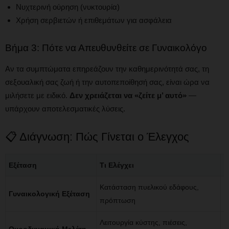
Νυχτερινή ούρηση (νυκτουρία)
Χρήση σερβιετών ή επιθεμάτων για ασφάλεια
Βήμα 3: Πότε να Απευθυνθείτε σε Γυναικολόγο
Αν τα συμπτώματα επηρεάζουν την καθημερινότητά σας, τη
σεξουαλική σας ζωή ή την αυτοπεποίθησή σας, είναι ώρα να
μιλήσετε με ειδικό.
Δεν χρειάζεται να «ζείτε μ’ αυτό»
—
υπάρχουν αποτελεσματικές λύσεις.
📋 Διάγνωση: Πώς Γίνεται ο Έλεγχος
Εξέταση
Τι Ελέγχει
Δ
Κατάσταση πυελικού εδάφους,
1
Γυναικολογική Εξέταση
πρόπτωση
λ
Λειτουργία κύστης, πιέσεις,
3