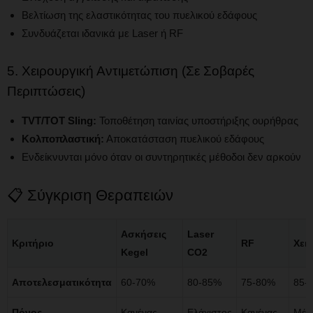
Βελτίωση της ελαστικότητας του πυελικού εδάφους
Συνδυάζεται ιδανικά με Laser ή RF
5. Χειρουργική Αντιμετώπιση (Σε Σοβαρές
Περιπτώσεις)
TVT/TOT Sling:
Τοποθέτηση ταινίας υποστήριξης ουρήθρας
Κολποπλαστική:
Αποκατάσταση πυελικού εδάφους
Ενδείκνυνται μόνο όταν οι συντηρητικές μέθοδοι δεν αρκούν
📋 Σύγκριση Θεραπειών
Ασκήσεις
Laser
Κριτήριο
RF
Χει
Kegel
CO2
Αποτελεσματικότητα
60-70%
80-85%
75-80%
85-
Πόνος
Κανένας
Ελάχιστος
Κανένας
Μέτ