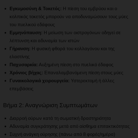
Εγκυμοσύνη & Τοκετός:
Η πίεση του εμβρύου και ο
κολπικός τοκετός μπορούν να αποδυναμώσουν τους μύες
του πυελικού εδάφους
Εμμηνόπαυση:
Η μείωση των οιστρογόνων οδηγεί σε
λέπτυνση και αδυναμία των ιστών
Γήρανση:
Η φυσική φθορά του κολλαγόνου και της
ελαστίνης
Παχυσαρκία:
Αυξημένη πίεση στο πυελικό έδαφος
Χρόνιος βήχας:
Επαναλαμβανόμενη πίεση στους μύες
Γυναικολογικά χειρουργεία:
Υστερεκτομή ή άλλες
επεμβάσεις
Βήμα 2: Αναγνώριση Συμπτωμάτων
Διαρροή ούρων κατά τη σωματική δραστηριότητα
Αδυναμία συγκράτησης μετά από αίσθημα επιτακτικότητας
Συχνή ανάγκη ούρησης (πάνω από 8 φορές/ημέρα)