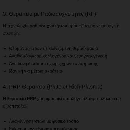
3. Θεραπεία με Ραδιοσυχνότητες (RF)
Η τεχνολογία
ραδιοσυχνοτήτων
προσφέρει μη χειρουργική
σύσφιξη:
Θέρμανση ιστών σε ελεγχόμενη θερμοκρασία
Αναδιαμόρφωση κολλαγόνου και νεοαγγειογένεση
Ανώδυνη διαδικασία χωρίς χρόνο ανάρρωσης
Ιδανική για μέτρια ακράτεια
4. PRP Θεραπεία (Platelet-Rich Plasma)
Η
θεραπεία PRP
χρησιμοποιεί αυτόλογο πλάσμα πλούσιο σε
αιμοπετάλια:
Αναγέννηση ιστών με φυσικό τρόπο
Ενίσχυση αγγείωσης και αιμάτωσης