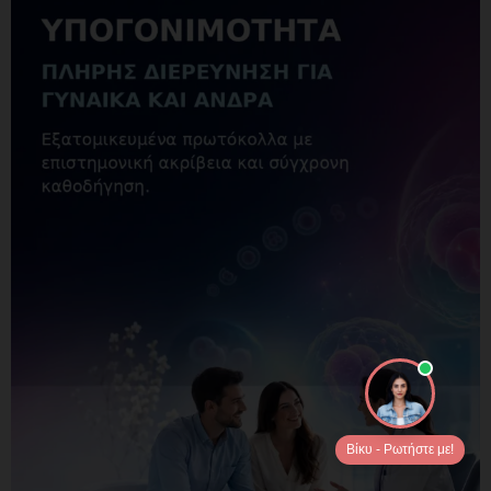
Βίκυ - Ρωτήστε με!