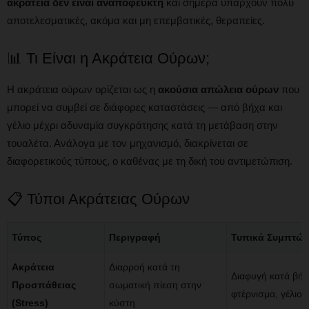
ακράτεια δεν είναι αναπόφευκτη
και σήμερα υπάρχουν πολύ
αποτελεσματικές, ακόμα και μη επεμβατικές, θεραπείες.
📊 Τι Είναι η Ακράτεια Ούρων;
Η ακράτεια ούρων ορίζεται ως η
ακούσια απώλεια ούρων
που
μπορεί να συμβεί σε διάφορες καταστάσεις — από βήχα και
γέλιο μέχρι αδυναμία συγκράτησης κατά τη μετάβαση στην
τουαλέτα. Ανάλογα με τον μηχανισμό, διακρίνεται σε
διαφορετικούς τύπους, ο καθένας με τη δική του αντιμετώπιση.
📋 Τύποι Ακράτειας Ούρων
Τύπος
Περιγραφή
Τυπικά Συμπτώ
Ακράτεια
Διαρροή κατά τη
Διαφυγή κατά βήχ
Προσπάθειας
σωματική πίεση στην
φτέρνισμα, γέλιο
(Stress)
κύστη