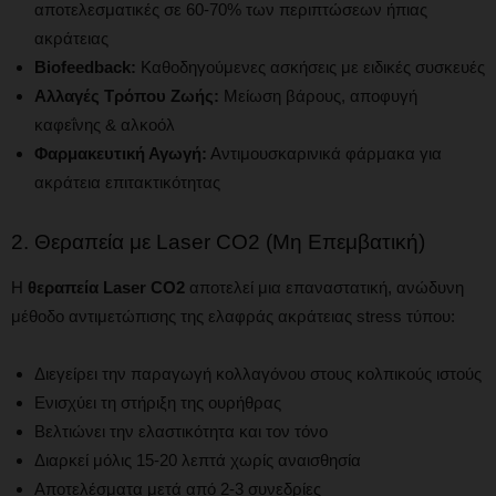
αποτελεσματικές σε 60-70% των περιπτώσεων ήπιας
ακράτειας
Biofeedback:
Καθοδηγούμενες ασκήσεις με ειδικές συσκευές
Αλλαγές Τρόπου Ζωής:
Μείωση βάρους, αποφυγή
καφεΐνης & αλκοόλ
Φαρμακευτική Αγωγή:
Αντιμουσκαρινικά φάρμακα για
ακράτεια επιτακτικότητας
2. Θεραπεία με Laser CO2 (Μη Επεμβατική)
Η
θεραπεία Laser CO2
αποτελεί μια επαναστατική, ανώδυνη
μέθοδο αντιμετώπισης της ελαφράς ακράτειας stress τύπου:
Διεγείρει την παραγωγή κολλαγόνου στους κολπικούς ιστούς
Ενισχύει τη στήριξη της ουρήθρας
Βελτιώνει την ελαστικότητα και τον τόνο
Διαρκεί μόλις 15-20 λεπτά χωρίς αναισθησία
Αποτελέσματα μετά από 2-3 συνεδρίες