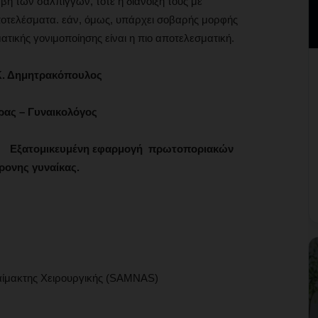
η των σαλπίγγων, τότε η διάνοιξη τους με
ποτελέσματα. εάν, όμως, υπάρχει σοβαρής μορφής
τικής γονιμοποίησης είναι η πιο αποτελεσματική.
Κ. Δημητρακόπουλος
ρας – Γυναικολόγος
Εξατομικευμένη εφαρμογή πρωτοποριακών
ρονης γυναίκας.
Αναίμακτης Χειρουργικής (SAMNAS)