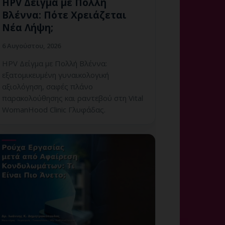
HPV Δείγμα με Πολλή
Βλέννα: Πότε Χρειάζεται
Νέα Λήψη;
6 Αυγούστου, 2026
HPV Δείγμα με Πολλή Βλέννα:
εξατομικευμένη γυναικολογική
αξιολόγηση, σαφές πλάνο
παρακολούθησης και ραντεβού στη Vital
WomanHood Clinic Γλυφάδας.