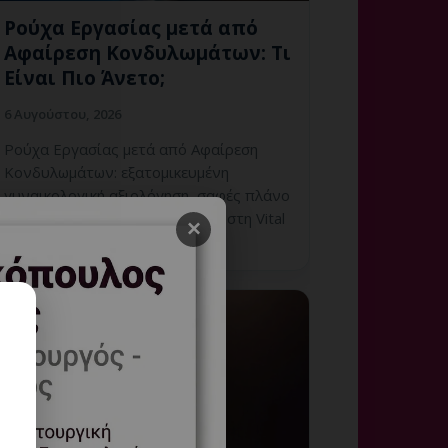
Ρούχα Εργασίας μετά από
Αφαίρεση Κονδυλωμάτων: Τι
Είναι Πιο Άνετο;
6 Αυγούστου, 2026
Ρούχα Εργασίας μετά από Αφαίρεση
Κονδυλωμάτων: εξατομικευμένη
γυναικολογική αξιολόγηση, σαφές πλάνο
παρακολούθησης και ραντεβού στη Vital
×
WomanHood Clinic