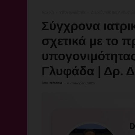
Αρχική
Υπογονιμότητα
Διερεύνηση και Αντιμετώ
Σύγχρονα ιατρι
σχετικά με το 
υπογονιμότητας
Γλυφάδα | Δρ.
Από
stefania
-
4 Ιανουαρίου, 2026