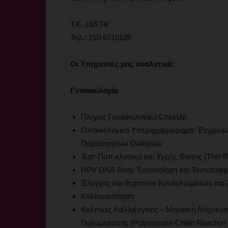
Τ.Κ. 166 74
Τηλ.: 210 6716126
Οι
Υπηρεσίες μας αναλυτικά:
Γυναικολογία
Πλήρες Γυναικολογικό ChekUp.
Γυναικολογικό Υπερηχογράφημα: Έγχρωμ
Παραμητρίων Ωοθηκών
Τεστ Παπ κλασικό και Υγρής Φάσης (Thin P
HPV DNA Tests Τυποποίηση και Ταυτοποίη
Έλεγχος και θεραπεία Κονδυλωμάτων και
Κολποσκόπηση
Κολπικές Καλλιέργειες – Μοριακή Ανίχνε
Πολυμεράσης (Polymerase Chain Reaction