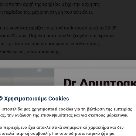
αι από την αρχή της εφηβείας μέχρι την αρχή της
 περίοδος της, μέχρι τη στιγμή που τελειώνει.
ι της γυναίκας αρχίζει να μετρά αντίστροφα μετά τα 38-39
ύ 25 και 30 ετών. Παρόλα αυτά, πολλά ζευγάρια περιμένουν
έπει, με αποτέλεσμα να μειώνονται οι πιθανότητες
ποβοηθούμενης αναπαραγωγής.
μβαίνουν: αφενός η ικανότητα της να συλλάβει
άλλει αυξάνεται. Ο κοινός παρανομαστής πίσω από όλα
κάτω των 30 ετών έχουν περίπου 20% πιθανότητα
0 ετών έχουν μόνο 5%-10% πιθανότητα. Αντιθέτως, στους
🍪 Χρησιμοποιούμε Cookies
νιμότητα, όπως παρατηρείται στις γυναίκες αντίστοιχης
 ιστοσελίδα μας χρησιμοποιεί cookies για τη βελτίωση της εμπειρίας
ας, την ανάλυση της επισκεψιμότητας και για σκοπούς μάρκετινγκ.
αι: διαταραχές της ωορρηξίας (30%), βλάβη των σαλπίγγων
ο περιεχόμενο έχει
αποκλειστικά ενημερωτικό χαρακτήρα
και δεν
σης, 15 στα 100 ζευγάρια εμφανίζουν αδυναμία σύλληψης
ποτελεί ιατρική συμβουλή. Για οποιοδήποτε ιατρικό ζήτημα