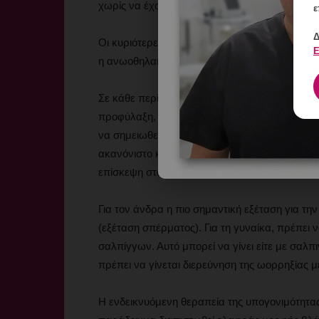
χωρίς να έχουν καμιά από τις ανωτέρω διαταρ
ε
Δ
Οι κυριότερες παθήσεις που προκαλούν υπογο
Ε
η ανωοθηλακιορρηξία και η κακή ποιότητα σπ
Σε κάθε περίπτωση, όταν δεν έχει επιτευχθε
προφύλαξη, συνίσταται επίσκεψη στον ειδικό γ
να σημειωθεί ότι το 90% των ζευγαριών θα συ
ακανόνιστο κύκλο ή ιστορικό σαλπιγγίτιδος και 
επίσκεψη στον ειδικό θα πρέπει να γίνεται από
Για τον άνδρα η πιο σημαντική εξέταση για τ
(εξέταση σπέρματος). Για τη γυναίκα, πρέπει 
σαλπίγγων. Αυτό μπορεί να γίνει είτε με σαλπ
πρέπει να γίνεται διερεύνηση της ωορρηξίας 
Η ενδεικνυόμενη θεραπεία της υπογονιμότητας