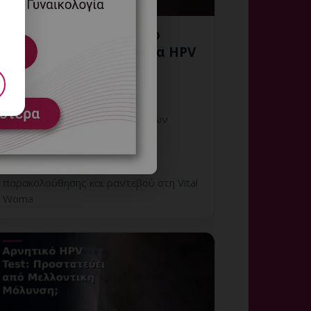
Εξατομικευμένο Πλάνο
Επόμενων Βημάτων για HPV
στη Γλυφάδα
6 Αυγούστου, 2026
Εξατομικευμένο Πλάνο Επόμενων
Βημάτων για HPV στη Γλυφάδα:
εξατομικευμένη γυναικολογική
αξιολόγηση, σαφές πλάνο
παρακολούθησης και ραντεβού στη Vital
Woma