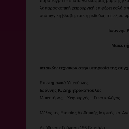
παράδειγμα διαπιστωθεί ελαφράς μορφής βλάβ
λαπαροσκοπική χειρουργική επιφέρει καλά α
σαλπιγγική βλάβη, τότε η μέθοδος της εξωσωμα
Ιωάννης 
Μαιευτή
ιατρικών τεχνικών στην υπηρεσία της σύγχ
Επιστημονικά Υπεύθυνος
Ιωάννης Κ. Δημητρακόπουλος
Μαιευτήρας – Χειρουργός – Γυναικολόγος
Μέλος της Εταιρίας Αισθητικής Ιατρικής και 
Διεύθυνση: Γούναρη 196 Γλυφάδα