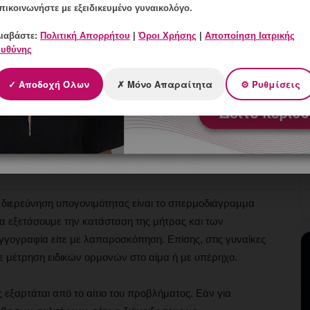
αχές (υπογονιμότητα ανεξήγητου αιτιολογίας).
πικοινωνήστε με εξειδικευμένο γυναικολόγο.
ιαβάστε:
Πολιτική Απορρήτου
|
Όροι Χρήσης
|
Αποποίηση Ιατρικής
νιμότητα είναι η απόφραξη σαλπίγγων, η ενδομητρίωση,
υθύνης
έρματος, ολιγοασθενοσπερμία ή αζωοσπερμία.
✓ Αποδοχή Όλων
✗ Μόνο Απαραίτητα
⚙ Ρυθμίσεις
ί σύλληψη υστέρα από δώδεκα μήνες προσπαθειών χωρίς
υναικολόγο προκειμένου να ξεκινήσει διερεύνηση. Αξίζει
λλαμβάνουν εντός 12 μηνών. Εάν, όμως, η γυναίκα έχει
ο άνδρας έχει ιστορικό ορχίτιδος ή επιδιδυμίτιδος, η
 την αρχή.
ην διερεύνηση υπογονιμότητας είναι το σπερμοδιάγραμμα
να εξετάσουμε την κατάσταση της μήτρας και των
ιγγογραφία είτε με λαπαροσκόπηση. Επίσης, στις γυναίκες
με μέτρηση ειδικών ορμονών στο αίμα ή με υπέρηχο.
 εξαρτάται από το αίτιο του προβλήματος. Εάν για