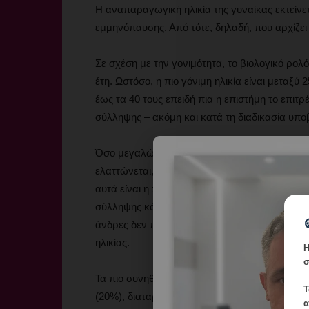
Η αναπαραγωγική ηλικία της γυναίκας εκτείνετ
εμμηνόπαυσης. Από τότε, δηλαδή, που αρχίζει η
Σε σχέση με την γονιμότητα, το βιολογικό ρολό
έτη. Ωστόσο, η πιο γόνιμη ηλικία είναι μεταξ
έως τα 40 τους επειδή πια η επιστήμη το επιτρ
σύλληψης – ακόμη και κατά τη διαδικασία υ
Όσο μεγαλώνει μια γυναίκα, δυο πράγματα συ
ελαττώνεται, αφετέρου η πιθανότητα να αποβ
αυτά είναι η ποιότητα των ωαρίων. Γυναίκες 
σύλληψης κάθε μήνα, ενώ γυναίκες άνω των 4
άνδρες δεν παρατηρείται η ίδια αλλαγή στη γο
ηλικίας.
Η
σ
Τα πιο συνηθισμένα αίτια υπογονιμότητας είν
Τ
(20%), διαταραχές του σπέρματος (35%). Επί
α