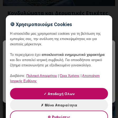
Κονδυλώματα και Δερματικές Ετικέτες
στα 40+: Πώς Ξεχωρίζουν;
🍪 Χρησιμοποιούμε Cookies
7 Αυγούστου, 2026
Η ιστοσελίδα μας χρησιμοποιεί cookies για τη βελτίωση της
Κονδυλώματα και Δερματικές Ετικέτες στα 40+:
εμπειρίας σας, την ανάλυση της επισκεψιμότητας και για
εξατομικευμένη γυναικολογική αξιολόγηση, σαφές
σκοπούς μάρκετινγκ.
×
πλάνο παρακολούθησης και ραντεβού στη Vital
Το περιεχόμενο έχει
αποκλειστικά ενημερωτικό χαρακτήρα
WomanHood Clinic Γ
και δεν αποτελεί ιατρική συμβουλή. Για οποιοδήποτε ιατρικό
ζήτημα επικοινωνήστε με εξειδικευμένο γυναικολόγο.
Διαβάστε:
Πολιτική Απορρήτου
|
Όροι Χρήσης
|
Αποποίηση
Ιατρικής Ευθύνης
✓ Αποδοχή Όλων
✗ Μόνο Απαραίτητα
⚙ Ρυθμίσεις