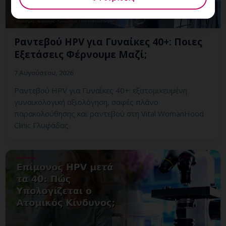
Ραντεβού HPV για Γυναίκες 40+: Ποιες
Εξετάσεις Φέρνουμε Μαζί;
7 Αυγούστου, 2026
Ραντεβού HPV για Γυναίκες 40+: εξατομικευμένη
γυναικολογική αξιολόγηση, σαφές πλάνο
παρακολούθησης και ραντεβού στη Vital WomanHood
Clinic Γλυφάδας.