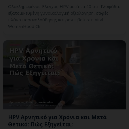
Ολοκληρωμένος Έλεγχος HPV μετά τα 40 στη Γλυφάδα:
εξατομικευμένη γυναικολογική αξιολόγηση, σαφές
πλάνο παρακολούθησης και ραντεβού στη Vital
WomanHood Cli
HPV Αρνητικό για Χρόνια και Μετά
Θετικό: Πώς Εξηγείται;