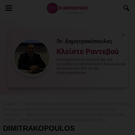
Αρχική
Υπογονιμότητα – Αντιμετωπίστε τα αίτια: Βελτιώστε την ποιότητα
των ωαρίων σας και αυξήστε τις πιθανότητες για εγκυμοσύνη χωρίς
επιπλοκές
DIMITRAKOPOULOS GYNAIKOLOGOS G LIFADA P O LIKI
STIKE S KONDILOMATA KOLPITIDES YPOGONIMOTITA 10 A
DIMITRAKOPOULOS