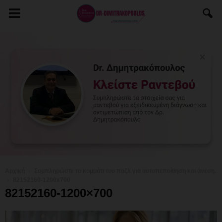
Αρχική
Συμπληρώστε το κομμάτι του παζλ για αυτοπεποίθηση και άνεση.
82152160-1200x700
82152160-1200×700