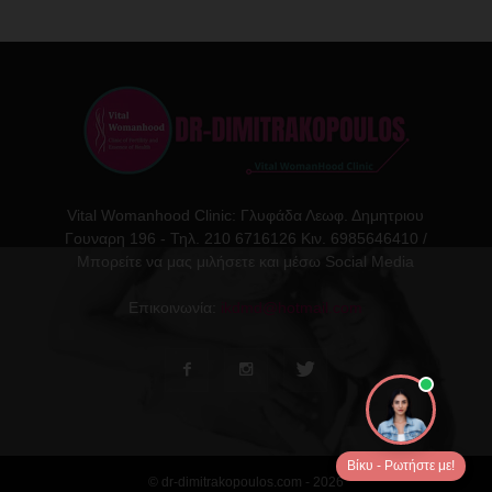
Vital Womanhood Clinic: Γλυφάδα Λεωφ. Δημητριου
Γουναρη 196 - Τηλ. 210 6716126 Κιν. 6985646410 /
Μπορείτε να μας μιλήσετε και μέσω Social Media
Επικοινωνία:
ikdmd@hotmail.com
Βίκυ - Ρωτήστε με!
© dr-dimitrakopoulos.com - 2026