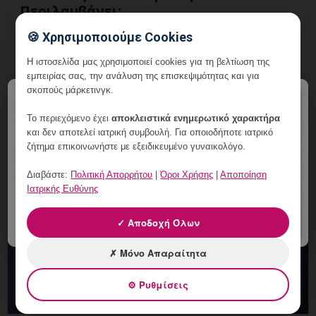
Περιλαμβάνει;
🍪 Χρησιμοποιούμε Cookies
8 Αυγούστου, 2026
Εξειδικευμένη Εκτίμηση Κονδυλωμάτων στη Γλυφάδα:
Η ιστοσελίδα μας χρησιμοποιεί cookies για τη βελτίωση της
εμπειρίας σας, την ανάλυση της επισκεψιμότητας και για
Τι Περιλαμβάνει; Εξειδικευμένη ενημέρωση, έλεγχος και
σκοπούς μάρκετινγκ.
εξατομικευμένη γυναικολογική καθοδήγηση στη
×
Γλυφάδα.
Το περιεχόμενο έχει
αποκλειστικά ενημερωτικό χαρακτήρα
και δεν αποτελεί ιατρική συμβουλή. Για οποιοδήποτε ιατρικό
ζήτημα επικοινωνήστε με εξειδικευμένο γυναικολόγο.
Διαβάστε:
Πολιτική Απορρήτου
|
Όροι Χρήσης
|
Αποποίηση
Ιατρικής Ευθύνης
✓ Αποδοχή Όλων
✗ Μόνο Απαραίτητα
⚙ Ρυθμίσεις