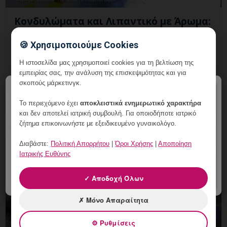
Κονδυλώματα και Λιπαντικό με Άρωμα:
Τι Προσέχουμε;
🍪 Χρησιμοποιούμε Cookies
6 Αυγούστου, 2026
Η ιστοσελίδα μας χρησιμοποιεί cookies για τη βελτίωση της
Κονδυλώματα και Λιπαντικό με Άρωμα: εξατομικευμένη
εμπειρίας σας, την ανάλυση της επισκεψιμότητας και για
γυναικολογική αξιολόγηση, σαφές πλάνο
σκοπούς μάρκετινγκ.
×
παρακολούθησης και ραντεβού στη Vital WomanHood
Το περιεχόμενο έχει
αποκλειστικά ενημερωτικό χαρακτήρα
Clinic Γλυφάδας.
και δεν αποτελεί ιατρική συμβουλή. Για οποιοδήποτε ιατρικό
ζήτημα επικοινωνήστε με εξειδικευμένο γυναικολόγο.
Διαβάστε:
Πολιτική Απορρήτου
|
Όροι Χρήσης
|
Αποποίηση
Ιατρικής Ευθύνης
✓ Αποδοχή Όλων
✗ Μόνο Απαραίτητα
⚙ Ρυθμίσεις