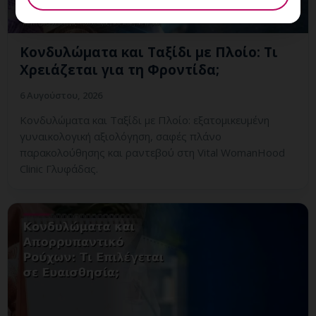
Κονδυλώματα και Ταξίδι με Πλοίο: Τι
Χρειάζεται για τη Φροντίδα;
6 Αυγούστου, 2026
Κονδυλώματα και Ταξίδι με Πλοίο: εξατομικευμένη
γυναικολογική αξιολόγηση, σαφές πλάνο
παρακολούθησης και ραντεβού στη Vital WomanHood
Clinic Γλυφάδας.