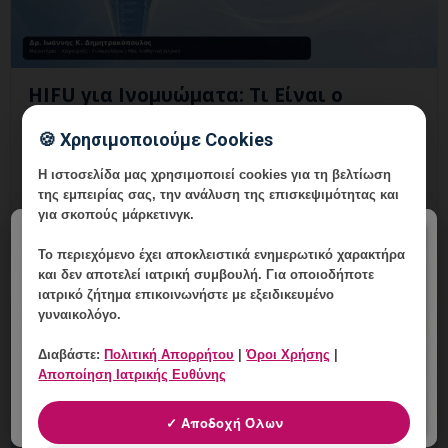
HIFU για Ινομυώματα: Τι Είναι ο
Εστιασμένος Υπέρηχος;
🍪 Χρησιμοποιούμε Cookies
9 Αυγούστου, 2026
Η ιστοσελίδα μας χρησιμοποιεί cookies για τη βελτίωση
HIFU για Ινομυώματα: Τι Είναι ο Εστιασμένος
της εμπειρίας σας, την ανάλυση της επισκεψιμότητας και
Υπέρηχος; Εξειδικευμένη γυναικολογική αξιολόγηση της
για σκοπούς μάρκετινγκ.
μήτρας και εξατομικευμένη καθοδήγηση στη Γλυφάδα.
×
Το περιεχόμενο έχει
αποκλειστικά ενημερωτικό χαρακτήρα
και δεν αποτελεί ιατρική συμβουλή. Για οποιοδήποτε
ιατρικό ζήτημα επικοινωνήστε με εξειδικευμένο
γυναικολόγο.
Διαβάστε:
Πολιτική Απορρήτου
|
Όροι Χρήσης
|
Αποποίηση Ιατρικής Ευθύνης
✓ Αποδοχή Όλων