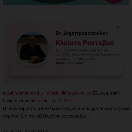
#vital_womanhood_clinic
#dr_dimitrakopoulos
Εξωσωματική
Γονιμοποίηση
https://buff.ly/2MtNTYs⠀
Η υπογονιμότητα αποτελεί ένα συχνό πρόβλημα που απασχολεί
περίπου ένα στα έξι ζευγάρια παγκοσμίως …⠀
⠀
Διαβάστε Περισσότερα ⠀