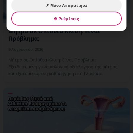
✗ Μόνο Απαραίτητα
⚙ Ρυθμίσεις
Μήτρα σε Οπίσθια Κλίση: Είναι
Πρόβλημα;
9 Αυγούστου, 2026
Μήτρα σε Οπίσθια Κλίση: Είναι Πρόβλημα;
Εξειδικευμένη γυναικολογική αξιολόγηση της μήτρας
και εξατομικευμένη καθοδήγηση στη Γλυφάδα.