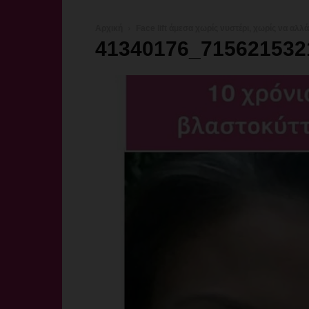
Αρχική
Face lift άμεσα χωρίς νυστέρι, χωρίς να αλλ
41340176_715621532