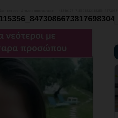
άξει η έκφραση & χωρίς παρενέργειες
41340176_715621532115356_8473086
115356_8473086673817698304