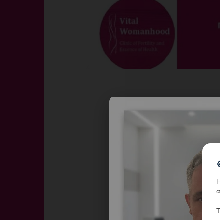
Η
α
Τ