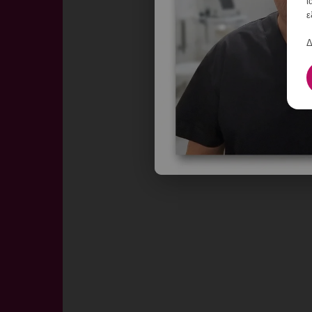
ι
ε
Δ