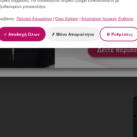
ατρική συμβουλή. Για οποιοδήποτε ιατρικό ζήτημα επικοινωνήστε με
ξειδικευμένο γυναικολόγο.
ιαβάστε:
Πολιτική Απορρήτου
|
Όροι Χρήσης
|
Αποποίηση Ιατρικής Ευθύνης
✓ Αποδοχή Όλων
✗ Μόνο Απαραίτητα
⚙ Ρυθμίσεις