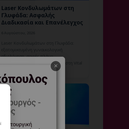
Laser Κονδυλωμάτων στη
Γλυφάδα: Ασφαλής
Διαδικασία και Επανέλεγχος
6 Αυγούστου, 2026
Laser Κονδυλωμάτων στη Γλυφάδα:
εξατομικευμένη γυναικολογική
αξιολόγηση, σαφές πλάνο
παρακολούθησης και ραντεβού στη Vital
×
WomanHood Clinic Γλυφάδας.
ί