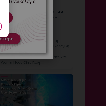
Έλεγχος Ζωτικών Σημείων
πριν τη Θεραπεία: Πότε
Είναι Απαραίτητος;
6 Αυγούστου, 2026
Έλεγχος Ζωτικών Σημείων πριν τη
Θεραπεία: εξατομικευμένη γυναικολογική
αξιολόγηση, σαφές πλάνο
παρακολούθησης και ραντεβού στη Vital
WomanHood Clinic Γλυφ