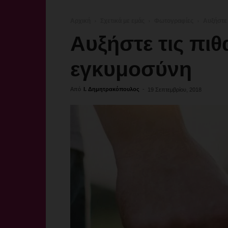
Αρχική
Σχετικά με εμάς
Φωτογραφίες
Aυξήστε 
Aυξήστε τις πιθ
εγκυμοσύνη
Από
Ι. Δημητρακόπουλος
-
19 Σεπτεμβρίου, 2018