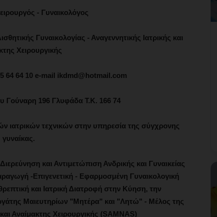
ειρουργός - Γυναικολόγος
ισθητικής Γυναικολογίας - Αναγεννητικής Ιατρικής και
κτης Χειρουργικής
985 64 64 10 e-mail ikdmd@hotmail.com
ου Γούναρη 196 Γλυφάδα Τ.Κ. 166 74
ν ιατρικών τεχνικών στην υπηρεσία της σύγχρονης
γυναίκας.
 Διερεύνηση και Αντιμετώπιση Ανδρικής και Γυναικείας
ραγωγή -Επιγενετική - Εφαρμοσμένη Γυναικολογική
θρεπτική και Ιατρική Διατροφή στην Κύηση, την
ργάτης Μαιευτηρίων "Μητέρα" και "Λητώ" - Μέλος της
ς και Αναίμακτης Χειρουργικής (SAMNAS)