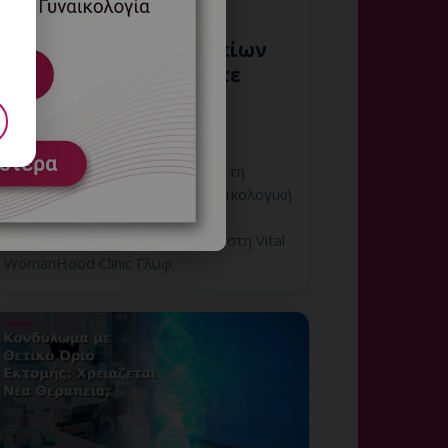
Έλεγχος Ζωτικών Σημείων
πριν τη Θεραπεία: Πότε
Είναι Απαραίτητος;
6 Αυγούστου, 2026
Έλεγχος Ζωτικών Σημείων πριν τη
Θεραπεία: εξατομικευμένη γυναικολογική
αξιολόγηση, σαφές πλάνο
παρακολούθησης και ραντεβού στη Vital
WomanHood Clinic Γλυφ