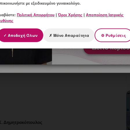
πικοινωνήστε με εξειδικευμένο γυναικολόγο.
ιαβάστε:
Πολιτική Απορρήτου
|
Όροι Χρήσης
|
Αποποίηση Ιατρικής
υθύνης
νται στις 250.000 έως 300.000.
✓ Αποδοχή Όλων
✗ Μόνο Απαραίτητα
⚙ Ρυθμίσεις
ιώστε την ποιότητα των ωαρίων σας και αυξήστε τις
https://buff.ly/2y6LXSd
Κ. Δημητρακόπουλος