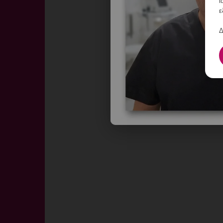
ι
ε
Δ