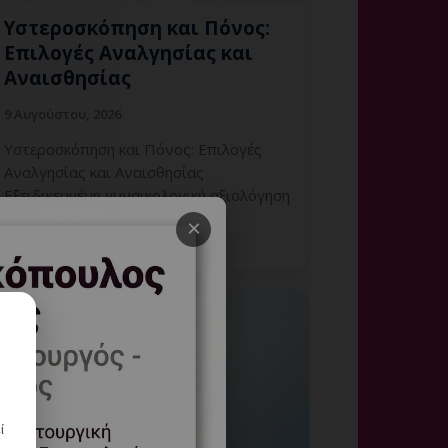
Υστεροσκόπηση και Πόνος:
Επιλογές Αναλγησίας και
Αναισθησίας
9 Αυγούστου, 2026
Υστεροσκόπηση και Πόνος: Επιλογές
Αναλγησίας και Αναισθησίας
Εξειδικευμένη γυναικολογική αξιολόγηση
της μήτρας και εξατομικευμένη
×
καθοδήγηση στη Γλυφάδα.
ί