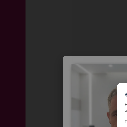
Η
α
Τ