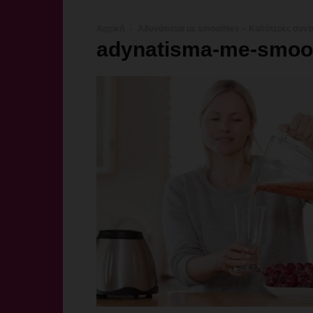
Αρχική
Αδυνάτισμα με smoothies – Καλύτερες συντ
adynatisma-me-smoot