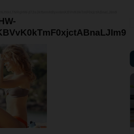
j5NJNkLTNRgHW-jl72eJkfbmt4t8yenImKBVvK0kTmF0xjctABnaLJIm9
gHW-
mKBVvK0kTmF0xjctABnaLJIm9