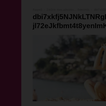
Αρχική
Στείλτε τους μύκητες… διακοπές
dbi7xkf
dbi7xkfj5NJNkLTNR
jl72eJkfbmt4t8yenI