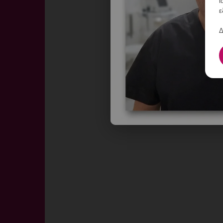
ι
ε
Δ