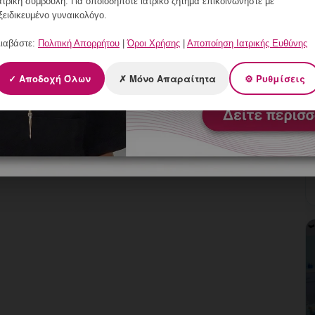
ατρική συμβουλή. Για οποιοδήποτε ιατρικό ζήτημα επικοινωνήστε με
ξειδικευμένο γυναικολόγο.
ιαβάστε:
Πολιτική Απορρήτου
|
Όροι Χρήσης
|
Αποποίηση Ιατρικής Ευθύνης
✓ Αποδοχή Όλων
✗ Μόνο Απαραίτητα
⚙ Ρυθμίσεις