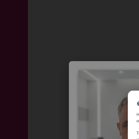
Η
α
Τ