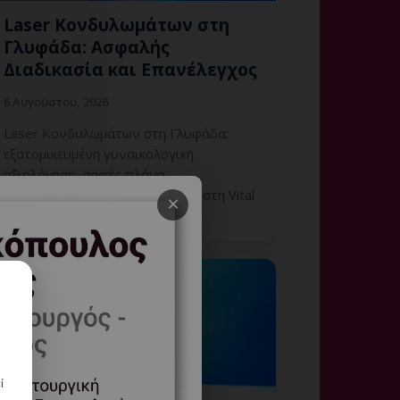
Laser Κονδυλωμάτων στη
Γλυφάδα: Ασφαλής
Διαδικασία και Επανέλεγχος
6 Αυγούστου, 2026
Laser Κονδυλωμάτων στη Γλυφάδα:
εξατομικευμένη γυναικολογική
αξιολόγηση, σαφές πλάνο
παρακολούθησης και ραντεβού στη Vital
×
WomanHood Clinic Γλυφάδας.
ί