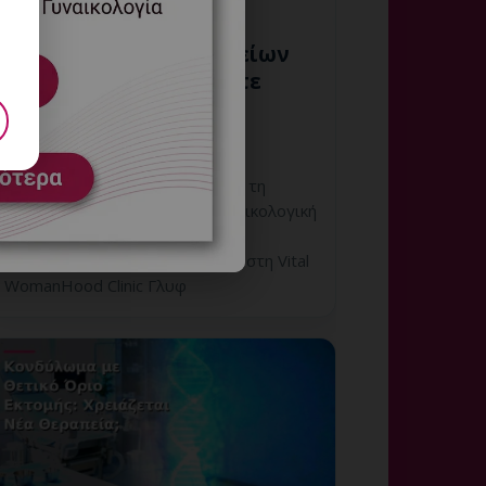
Έλεγχος Ζωτικών Σημείων
πριν τη Θεραπεία: Πότε
Είναι Απαραίτητος;
6 Αυγούστου, 2026
Έλεγχος Ζωτικών Σημείων πριν τη
Θεραπεία: εξατομικευμένη γυναικολογική
αξιολόγηση, σαφές πλάνο
παρακολούθησης και ραντεβού στη Vital
WomanHood Clinic Γλυφ