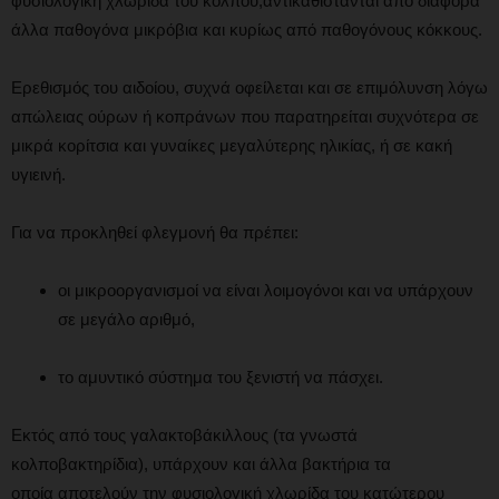
φυσιολογική χλωρίδα του κόλπου,αντικαθίστανται από διάφορα
άλλα παθογόνα μικρόβια και κυρίως από παθογόνους κόκκους.
Ερεθισμός του αιδοίου, συχνά οφείλεται και σε επιμόλυνση λόγω
απώλειας ούρων ή κοπράνων που παρατηρείται συχνότερα σε
μικρά κορίτσια και γυναίκες μεγαλύτερης ηλικίας, ή σε κακή
υγιεινή.
Για να προκληθεί φλεγμονή θα πρέπει:
οι μικροοργανισμοί να είναι λοιμογόνοι και να υπάρχουν
σε μεγάλο αριθμό,
το αμυντικό σύστημα του ξενιστή να πάσχει.
Εκτός από τους γαλακτοβάκιλλους (τα γνωστά
κολποβακτηρίδια), υπάρχουν και άλλα βακτήρια τα
οποία αποτελούν την φυσιολογική χλωρίδα του κατώτερου