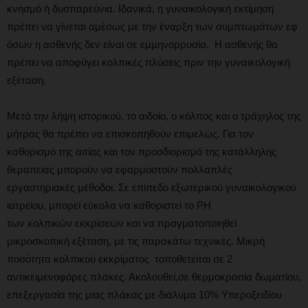
κνησμό ή δυσπαρεύνια. Ιδανικά, η γυναικολογική εκτίμηση
πρέπει να γίνεται αμέσως με την έναρξη των συμπτωμάτων εφ
όσων η ασθενής δεν είναι σε εμμηνορρυσία. Η ασθενής θα
πρέπει να αποφύγει κολπικές πλύσεις πριν την γυναικολογική
εξέταση.
Μετά την λήψη ιστορικού, το αιδοίο, ο κόλπος και ο τράχηλος της
μήτρας θα πρέπει να επισκοπηθούν επιμελώς. Για τον
καθορισμό της αιτίας και τον προσδιορισμό της κατάλληλης
θεραπείας μπορούν να εφαρμοστούν πολλαπλές
εργαστηριακές μέθοδοι. Σε επίπεδο εξωτερικού γυναικολογικού
ιατρείου, μπορεί εύκολα να καθοριστεί το PH
των κολπικών εκκρίσεων και να πραγματοποιηθεί
μικροσκοπική εξέταση, με τις παρακάτω τεχνικές. Μικρή
ποσότητα κολπικού εκκρίματος τοποθετείται σε 2
αντικειμενοφόρες πλάκες. Ακολουθεί,σε θερμοκρασία δωματίου,
επεξεργασία της μιας πλάκας με διάλυμα 10% Υπεροξειδίου