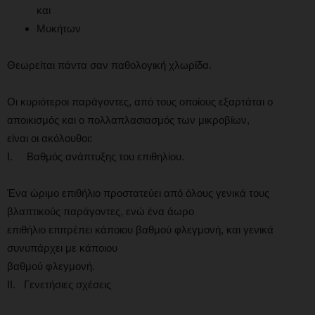
και
Μυκήτων
Θεωρείται πάντα σαν παθολογική χλωρίδα.
Οι κυριότεροι παράγοντες, από τους οποίους εξαρτάται ο
αποικισμός και ο πολλαπλασιασμός των μικροβίων,
είναι οι ακόλουθοι:
I. Βαθμός ανάπτυξης του επιθηλίου.
Ένα ώριμο επιθήλιο προστατεύει από όλους γενικά τους
βλαπτικούς παράγοντες, ενώ ένα άωρο
επιθήλιο επιτρέπει κάποιου βαθμού φλεγμονή, και γενικά
συνυπάρχει με κάποιου
βαθμού φλεγμονή.
II. Γενετήσιες σχέσεις