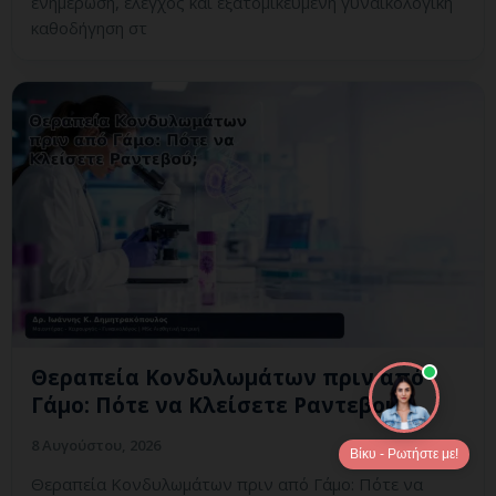
ενημέρωση, έλεγχος και εξατομικευμένη γυναικολογική
καθοδήγηση στ
Θεραπεία Κονδυλωμάτων πριν από
Γάμο: Πότε να Κλείσετε Ραντεβού;
8 Αυγούστου, 2026
Βίκυ - Ρωτήστε με!
Θεραπεία Κονδυλωμάτων πριν από Γάμο: Πότε να