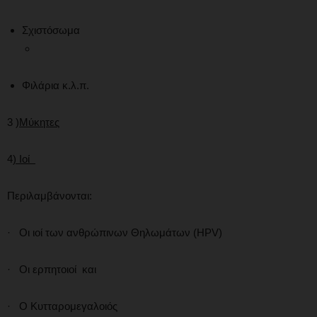
Σχιστόσωμα
Φιλάρια κ.λ.π.
3 )
Μύκητες
4
) Ιοί
Περιλαμβάνονται:
· Οι ιοί των ανθρώπινων Θηλωμάτων (HPV)
· Οι ερπητοιοί και
· Ο Κυτταρομεγαλοιός