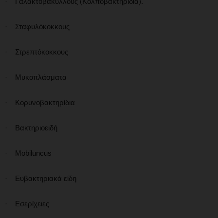
· Γαλακτοβάκυλλους (Κολποβακτηρίδια).
· Σταφυλόκοκκους
· Στρεπτόκοκκους
· Μυκοπλάσματα
· Κορυνοβακτηρίδια
· Βακτηριοειδή
· Mobiluncus
· Ευβακτηριακά είδη
· Εσερίχειες