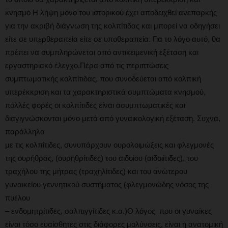
κνησμό Η λήψη μόνο του ιστορικού έχει αποδειχθεί ανεπαρκής
για την ακριβή διάγνωση της κολπίτιδας και μπορεί να οδηγήσει
είτε σε υπερθεραπεία είτε σε υποθεραπεία. Για το λόγο αυτό, θα
πρέπει να συμπληρώνεται από αντικειμενική εξέταση και
εργαστηριακό έλεγχο.Πέρα από τις περιπτώσεις
συμπτωματικής κολπίτιδας, που συνοδεύεται από κολπική
υπερέκκριση και τα χαρακτηριστικά συμπτώματα κνησμού,
πολλές φορές οι κολπίτιδες είναι ασυμπτωματικές και
διαγιγνώσκονται μόνο μετά από γυναικολογική εξέταση. Συχνά,
παράλληλα
με τις κολπίτιδες, συνυπάρχουν ουρολοιμώξεις και φλεγμονές
της ουρήθρας, (ουρηθρίτιδες) του αιδοίου (αιδοιίτιδες), του
τραχήλου της μήτρας (τραχηλίτιδες) και του ανώτερου
γυναικείου γεννητικού συστήματος (φλεγμονώδης νόσος της
πυέλου
– ενδομητρίτιδες, σαλπιγγίτιδες κ.α.)Ο λόγος που οι γυναίκες
είναι τόσο ευαίσθητες στις διάφορες μολύνσεις, είναι η ανατομική