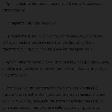
· Χρησιμοποιείτε πάντοτε πετσέτα ή ψάθα όταν ξαπλώνετε
στην παραλία
.
· Προτιμήστε βαμβακερά ρούχα
· Εμπλουτίστε το καθημερινό σας διαιτολόγιο με γιαούρτι και
γάλα, τα οποία αποτελούν καλές πηγές βιταμίνης Β που
προστατεύουν τη φυσιολογική χλωρίδα του οργανισμού.
· Χρησιμοποιείτε άνετα ρούχα από φυσικές ίνες (βαμβάκι, λινό,
μετάξι), η αποφεύγετε τα στενά παντελόνια, πλένετε τα ρούχα
με ζεστό νερό.
· Επίσης για να σταματήσετε την διάδοση μιας κολπίτιδας,
σταματήστε τις σεξουαλικές επαφές μέχρι να επισκεφτείτε τον
γυναικολόγο σας, ακολουθείστε πιστά τις οδηγίες του γιατρού,
χρησιμοποιείστε προφυλακτικό κάθε φορά που έρχεστε σε