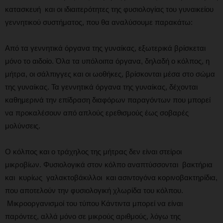
κατασκευή και οι ιδιαιτερότητες της φυσιολογίας του γυναικείου
γεννητικού συστήματος, που θα αναλύσουμε παρακάτω:
Από τα γεννητικά όργανα της γυναίκας, εξωτερικά βρίσκεται
μόνο το αιδοίο. Όλα τα υπόλοιπα όργανα, δηλαδή ο κόλπος, η
μήτρα, οι σάλπιγγες και οι ωοθήκες, βρίσκονται μέσα στο σώμα
της γυναίκας. Τα γεννητικά όργανα της γυναίκας, δέχονται
καθημερινά την επίδραση διαφόρων παραγόντων που μπορεί
να προκαλέσουν από απλούς ερεθισμούς έως σοβαρές
μολύνσεις.
Ο κόλπος και ο τράχηλος της μήτρας δεν είναι στείροι
μικροβίων. Φυσιολογικά στον κόλπο αναπτύσσονται βακτήρια
και κυρίως γαλακτοβάκιλλοι και ασιντογόνα κορινοβακτηρίδια,
που αποτελούν την φυσιολογική χλωρίδα του κόλπου.
Μικροοργανισμοί του τύπου Κάντιντα μπορεί να είναι
παρόντες, αλλά μόνο σε μικρούς αριθμούς, λόγω της