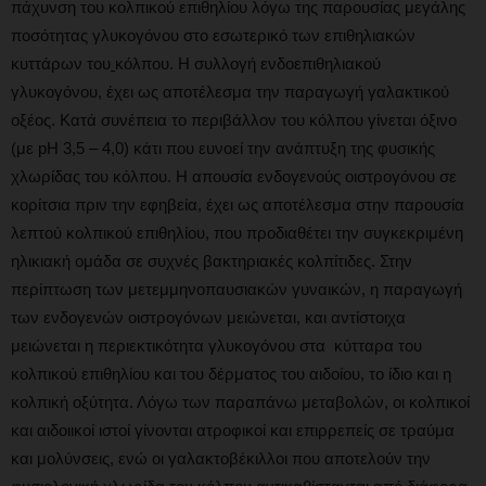
πάχυνση του κολπικού επιθηλίου λόγω της παρουσίας μεγάλης
ποσότητας γλυκογόνου στο εσωτερικό των επιθηλιακών
κυττάρων του
κόλπου. Η συλλογή ενδοεπιθηλιακού
γλυκογόνου, έχει ως αποτέλεσμα την παραγωγή γαλακτικού
οξέος. Κατά συνέπεια το περιβάλλον του κόλπου γίνεται όξινο
(με pH 3,5 – 4,0) κάτι που ευνοεί την ανάπτυξη της φυσικής
χλωρίδας του κόλπου. Η απουσία ενδογενούς οιστρογόνου σε
κορίτσια πριν την εφηβεία, έχει ως αποτέλεσμα στην παρουσία
λεπτού κολπικού επιθηλίου, που προδιαθέτει την συγκεκριμένη
ηλικιακή ομάδα σε συχνές βακτηριακές κολπίτιδες. Στην
περίπτωση των μετεμμηνοπαυσιακών γυναικών, η παραγωγή
των ενδογενών οιστρογόνων μειώνεται, και αντίστοιχα
μειώνεται η περιεκτικότητα γλυκογόνου στα κύτταρα του
κολπικού επιθηλίου και του δέρματος του αιδοίου, το ίδιο και η
κολπική οξύτητα. Λόγω των παραπάνω μεταβολών, οι κολπικοί
και αιδοιικοί ιστοί γίνονται ατροφικοί και επιρρεπείς σε τραύμα
και μολύνσεις, ενώ οι γαλακτοβέκιλλοι που αποτελούν την