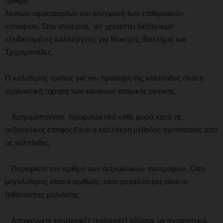
αριθμό
λευκών αιμοσφαιρίων και φλεγμονή των επιθηλιακών
κυττάρων. Στην συνέχεια, αν χρειαστεί διεξάγουμε
εξειδικευμένες καλλιέργειες για Μύκητες, Βακτήρια και
Τριχομονάδες.
Ο καλύτερος τρόπος για την πρόληψη της κολπίτιδας είναι η
σχολαστική τήρηση των κανόνων ατομικής υγιεινής.
· Χρησιμοποιήστε προφυλακτικό κάθε φορά κατά τις
σεξουαλικές επαφές.Είναι η καλλίτερη μέθοδος προστασίας από
τις κολπίτιδες.
· Περιορίστε τον αριθμό των σεξουαλικών συντρόφων. Όσο
μεγαλύτερος είναι ο αριθμός, τόσο μεγαλύτερες είναι οι
πιθανότητες μόλυνσης.
· Αποφεύγετε εσωτερικές (κολπικές) πλύσεις με αντισηπτικά.