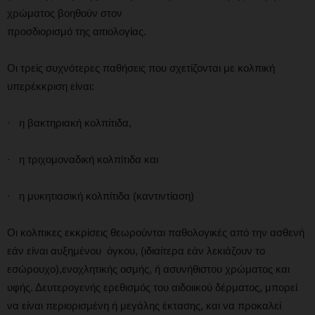
χρώματος βοηθούν στον
προσδιορισμό της αιτιολογίας.
Οι τρείς συχνότερες παθήσεις που σχετίζονται με κολπική
υπερέκκριση είναι:
· η βακτηριακή κολπίτιδα,
· η τριχομοναδική κολπίτιδα και
· η μυκητιασική κολπίτιδα (καντιντίαση)
Οι κολπικες εκκρίσεις θεωρούνται παθολογικές από την ασθενή
εάν είναι αυξημένου όγκου, (ιδιαίτερα εάν λεκιάζουν το
εσώρουχο),ενοχλητικής οσμής, ή ασυνήθιστου χρώματος και
υφής. Δευτερογενής ερεθισμός του αιδοιικού δέρματος, μπορεί
να είναι περιορισμένη ή μεγάλης έκτασης, και να προκαλεί