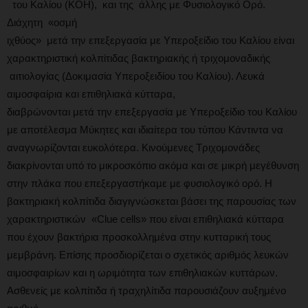
του Καλίου (KOH), και της άλλης με Φυσιολογικό Ορό.
Διάχητη «οσμή
ιχθύος» μετά την επεξεργασία με Υπεροξείδιο του Καλίου είναι
χαρακτηριστική κολπίτιδας βακτηριακής ή τριχομοναδικής
αιτιολογίας (Δοκιμασία Υπεροξειδίου του Καλίου). Λευκά
αιμοσφαίρια και επιθηλιακά κύτταρα,
διαβρώνονται μετά την επεξεργασία με Υπεροξείδιο του Καλίου
με αποτέλεσμα Μύκητες και ιδιαίτερα του τύπου Κάντιντα να
αναγνωρίζονται ευκολότερα. Κινούμενες Τριχομονάδες
διακρίνονται υπό το μικροσκόπιο ακόμα και σε μικρή μεγέθυνση
στην πλάκα που επεξεργαστήκαμε με φυσιολογικό ορό. Η
βακτηριακή κολπίτιδα διαγιγνώσκεται βάσει της παρουσίας των
χαρακτηριστικών «Clue cells» που είναι επιθηλιακά κύτταρα
που έχουν βακτήρια προσκολλημένα στην κυτταρική τους
μεμβράνη. Επίσης προσδιορίζεται ο σχετικός αριθμός λευκών
αιμοσφαιρίων και η ωριμότητα των επιθηλιακών κυττάρων.
Ασθενείς με κολπίτιδα ή τραχηλίτιδα παρουσιάζουν αυξημένο