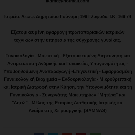
ikdmd@hotmail.com
Ιατρείο: Λεωφ. Δημητρίου Γούναρη 196 Γλυφάδα Τ.Κ. 166 74
Εξατομικευμένη εφαρμογή πρωτοποριακών ιατρικών
τεχνικών στην υπηρεσία της σύγχρονης γυναίκας.
Γυναικολογία - Μαιευτική - Εξατομικευμένη Διερεύνηση και
Αντιμετώπιση Ανδρικής και Γυναικείας Υπογονιμότητας -
Υποβοηθούμενη Αναπαραγωγή -Επιγενετική - Εφαρμοσμένη
Γυναικολογική Βιοχημεία – Ενδοκρινολογία - Μικροθρεπτική
και Ιατρική Διατροφή στην Κύηση, την Υπογονιμότητα και τη
Γυναικολογία - Συνεργάτης Μαιευτηρίων "Μητέρα" και
"Λητώ" - Μέλος της Εταιρίας Αισθητικής Ιατρικής και
Αναίμακτης Χειρουργικής (SAMNAS)