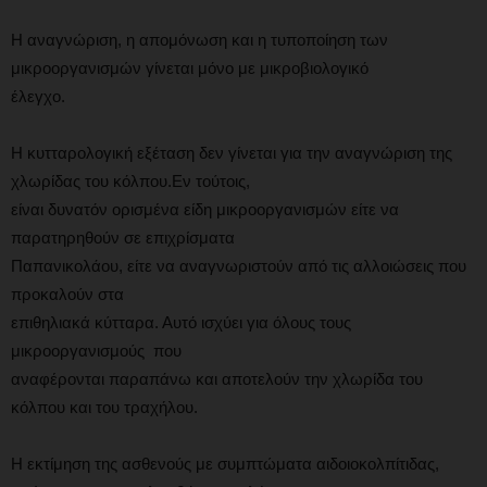
Η αναγνώριση, η απομόνωση και η τυποποίηση των
μικροοργανισμών γίνεται μόνο με μικροβιολογικό
έλεγχο.
Η κυτταρολογική εξέταση δεν γίνεται για την αναγνώριση της
χλωρίδας του κόλπου.Εν τούτοις,
είναι δυνατόν ορισμένα είδη μικροοργανισμών είτε να
παρατηρηθούν σε επιχρίσματα
Παπανικολάου, είτε να αναγνωριστούν από τις αλλοιώσεις που
προκαλούν στα
επιθηλιακά κύτταρα. Αυτό ισχύει για όλους τους
μικροοργανισμούς που
αναφέρονται παραπάνω και αποτελούν την χλωρίδα του
κόλπου και του τραχήλου.
Η εκτίμηση της ασθενούς με συμπτώματα αιδοιοκολπίτιδας,