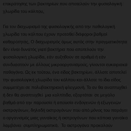
επικράτησης των βακτηρίων που αποτελούν την φυσιολογική
χλωρίδα του κόλπου
.
Για τον διαχωρισμό της φυσιολογικής από την παθολογική
χλωρίδα του κόλπου έχουν προταθεί διάφοροι βαθμοί
καθαρότητας. Ο διαχωρισμός όμως αυτός στην πραγματικότητα
δεν είναι δυνατός γιατί βακτήρια που αποτελούν την
φυσιολογική χλωρίδα, εάν αυξηθούν σε αριθμό ή εάν
συνδυαστούν με άλλους μικροοργανισμούς, γίνονται ευκαιριακά
παθογόνα. Ως εκ τούτου, ένα είδος βακτηρίων, άλλοτε αποτελεί
την φυσιολογική χλωρίδα του κόλπου και άλλοτε το ίδιο είδος
συμμετέχει σε πολυβακτηριακή φλεγμονή. Το αν θα αναπτυχθεί
ή δεν θα αναπτυχθεί μια κολπίτιδα, εξαρτάται σε μεγάλο
βαθμό από την παρουσία ή απουσία ενδογενών ή εξωγενών
οιστρογόνων, δηλαδή οιστρογόνων που από μόνος του παράγει
ο οργανισμός μιας γυναίκας ή οιστρογόνων που κάποια γυναίκα
λαμβάνει συμπληρωματικά. Τα οιστρογόνα προκαλούν