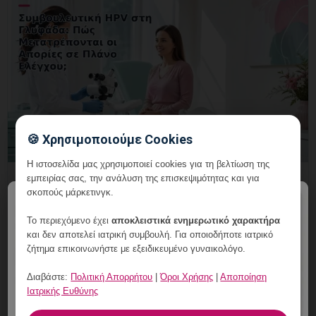
🍪 Χρησιμοποιούμε Cookies
Η ιστοσελίδα μας χρησιμοποιεί cookies για τη βελτίωση της
Συμβουλευτική HPV στη Γλυφάδα: Πώς
εμπειρίας σας, την ανάλυση της επισκεψιμότητας και για
σκοπούς μάρκετινγκ.
Μετατρέπονται οι Απορίες σε Πλάνο
×
Ελέγχου;
Το περιεχόμενο έχει
αποκλειστικά ενημερωτικό χαρακτήρα
και δεν αποτελεί ιατρική συμβουλή. Για οποιοδήποτε ιατρικό
8 Αυγούστου, 2026
ζήτημα επικοινωνήστε με εξειδικευμένο γυναικολόγο.
Συμβουλευτική HPV στη Γλυφάδα: Πώς Μετατρέπονται
Διαβάστε:
Πολιτική Απορρήτου
|
Όροι Χρήσης
|
Αποποίηση
οι Απορίες σε Πλάνο Ελέγχου; Εξειδικευμένη
Ιατρικής Ευθύνης
ενημέρωση, έλεγχος και εξατομικευμένη γυναικολογική
καθοδήγηση