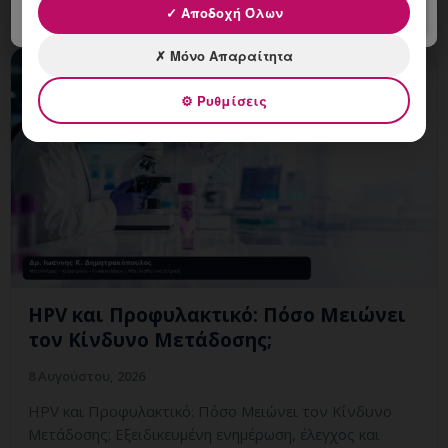
✓ Αποδοχή Όλων
✗ Μόνο Απαραίτητα
⚙ Ρυθμίσεις
HPV και Προφυλακτικό: Πόσο Μειώνει
τον Κίνδυνο Μετάδοσης;
8 Αυγούστου, 2026
HPV και Προφυλακτικό: Πόσο Μειώνει τον Κίνδυνο
Μετάδοσης; Εξειδικευμένη ενημέρωση, έλεγχος και