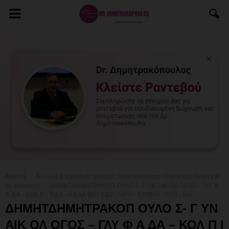
Αρχική
Αλκοόλ & καρκίνος μαστού: Ποια ποσότητα είναι επικίνδυνη για
τις γυναίκες
ΔΗΜΗΤΔΗΜΗΤΡΑΚΟΠ ΟΥΛΟ Σ- Γ ΥΝ ΑΙΚ ΟΛ ΟΓΟΣ - ΓΛΥ Φ
Α ΔΑ - ΚΟΛ Π Ι ΤΙΔΑ - ΚΑΛΛ ΙΕΡΓΕΙΕΣ - HPV - TYPING - PCR . jpg
ΔΗΜΗΤΔΗΜΗΤΡΑΚΟΠ ΟΥΛΟ Σ- Γ ΥΝ
ΑΙΚ ΟΛ ΟΓΟΣ – ΓΛΥ Φ Α ΔΑ – ΚΟΛ Π Ι