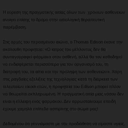
Η εύρεση της πραγματικής αιτίας όλων των χρόνιων ασθενειών
ανοίγει επίσης το δρόμο στην αιτιολογική θεραπευτική
παρέμβαση.
Στις αρχές του περασμένου αιώνα, ο Thomas Edison έκανε την
ακόλουθη προφητεία: «Ο ιατρός του μέλλοντος δεν θα
συνταγογραφεί φάρμακα στον ασθενή, αλλά θα τον καθοδηγεί
να ενδιαφέρεται περισσότερο για τον οργανισμό του, τη
διατροφή του, τα αίτια και την πρόληψη των ασθενειών». Χάρη
στις ραγδαίες εξελίξεις της τεχνολογίας κατά τη διάρκεια των
τελευταίων είκοσι ετών, η προφητεία του Edison μπορεί πλέον
να θεωρείται εκπληρωμένη. Η πραγματική αιτία μιας νόσου δεν
είναι η έλλειψη ενός φαρμάκου. Δεν αρρωσταίνουμε επειδή
έχουμε χαμηλά επίπεδα ασπιρίνης στο σώμα μας!
Δεδομένου ότι γεννιόμαστε με την προδιάθεση να είμαστε υγιείς,