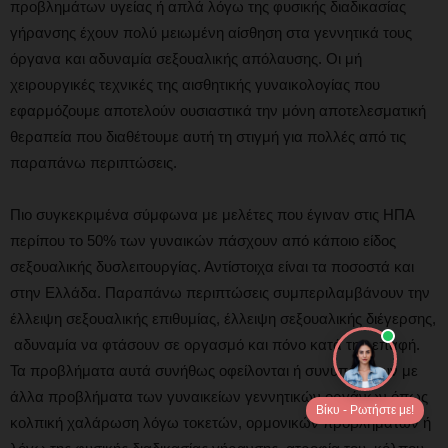
προβλημάτων υγείας ή απλά λόγω της φυσικής διαδικασίας
γήρανσης έχουν πολύ μειωμένη αίσθηση στα γεννητικά τους
όργανα και αδυναμία σεξουαλικής απόλαυσης. Οι μή
χειρουργικές τεχνικές της αισθητικής γυναικολογίας που
εφαρμόζουμε αποτελούν ουσιαστικά την μόνη αποτελεσματική
θεραπεία που διαθέτουμε αυτή τη στιγμή για πολλές από τις
παραπάνω περιπτώσεις.
Πιο συγκεκριμένα σύμφωνα με μελέτες που έγιναν στις ΗΠΑ
περίπου το 50% των γυναικών πάσχουν από κάποιο είδος
σεξουαλικής δυσλειτουργίας. Αντίστοιχα είναι τα ποσοστά και
στην Ελλάδα. Παραπάνω περιπτώσεις συμπεριλαμβάνουν την
έλλειψη σεξουαλικής επιθυμίας, έλλειψη σεξουαλικής διέγερσης,
αδυναμία να φτάσουν σε οργασμό και πόνο κατά την επαφή.
Τα προβλήματα αυτά συνήθως οφείλονται ή συνυπάρχουν με
άλλα προβλήματα των γυναικείων γεννητικών οργάνων όπως
Βίκυ - Ρωτήστε με!
κολπική χαλάρωση λόγω τοκετών, ορμονικών προβλημάτων ή