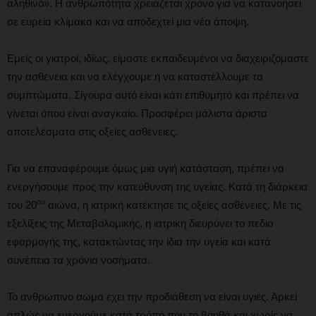
αληθινό». Η ανθρωπότητα χρειάζεται χρόνο για να κατανοήσει
σε ευρεία κλίμακα και να αποδεχτεί μια νέα άποψη.
Εμείς οι γιατροί, ιδίως, είμαστε εκπαιδευμένοι να διαχειριζόμαστε
την ασθένεια και να ελέγχουμε ή να καταστέλλουμε τα
συμπτώματα. Σίγουρα αυτό είναι κάτι επιθυμητό και πρέπει να
γίνεται όπου είναι αναγκαίο. Προσφέρει μάλιστα άριστα
αποτελέσματα στις οξείες ασθένειες.
Για να επαναφέρουμε όμως μια υγιή κατάσταση, πρέπει να
ενεργήσουμε προς την κατεύθυνση της υγείας. Κατά τη διάρκεια
ου
του 20
αιώνα, η ιατρική κατέκτησε τις οξείες ασθένειες. Με τις
εξελίξεις της Μεταβολομικής, η ιατρική διευρύνει το πεδίο
εφαρμογής της, κατακτώντας την ίδια την υγεία και κατά
συνέπεια τα χρόνια νοσήματα.
Το ανθρώπινο σώμα έχει την προδιάθεση να είναι υγιές. Αρκεί
απλώς να ενεργούμε κατά τρόπο που το βοηθά και χωρίς να