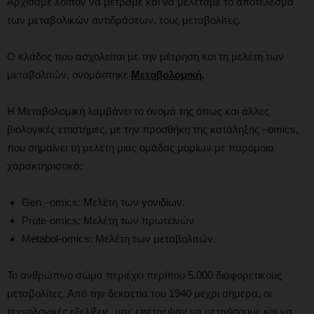
Αρχίσαμε λοιπόν να μετράμε και να μελετάμε το αποτέλεσμα
των μεταβολικών αντιδράσεων, τους μεταβολίτες.
Ο κλάδος που ασχολείται με την μέτρηση και τη μελέτη των
μεταβολιτών, ονομάστηκε
Μεταβολομική
.
Η Μεταβολομική λαμβάνει το όνομά της όπως και άλλες
βιολογικές επιστήμες, με την προσθήκη της κατάληξης –omics,
που σημαίνει τη μελέτη μιας ομάδας μορίων με παρόμοια
χαρακτηριστικά:
Gen –omics: Μελέτη των γονιδίων.
Prote-omics: Μελέτη των πρωτεϊνών
Metabol-omics: Μελέτη των μεταβολιτών.
Το ανθρώπινο σώμα περιέχει περίπου 5.000 διαφορετικούς
μεταβολίτες. Από την δεκαετία του 1940 μέχρι σήμερα, οι
τεχνολογικές εξελίξεις μας επέτρεψαν να μετρήσουμε και να