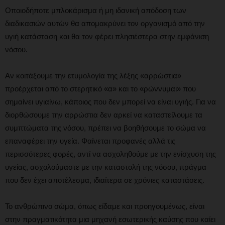
Οποιοδήποτε μπλοκάρισμα ή μη ιδανική απόδοση των
διαδικασιών αυτών θα απομακρύνει τον οργανισμό από την
υγιή κατάσταση και θα τον φέρει πλησιέστερα στην εμφάνιση
νόσου.
Αν κοιτάξουμε την ετυμολογία της λέξης «αρρώστια»
προέρχεται από το στερητικό «α» και το «ρώννυμαι» που
σημαίνει υγιαίνω, κάποιος που δεν μπορεί να είναι υγιής. Για να
διορθώσουμε την αρρώστια δεν αρκεί να καταστείλουμε τα
συμπτώματα της νόσου, πρέπει να βοηθήσουμε το σώμα να
επαναφέρει την υγεία. Φαίνεται προφανές αλλά τις
περισσότερες φορές, αντί να ασχοληθούμε με την ενίσχυση της
υγείας, ασχολούμαστε με την καταστολή της νόσου, πράγμα
που δεν έχει αποτέλεσμα, ιδιαίτερα σε χρόνιες καταστάσεις.
Το ανθρώπινο σώμα, όπως είδαμε και προηγουμένως, είναι
στην πραγματικότητα μια μηχανή εσωτερικής καύσης που καίει