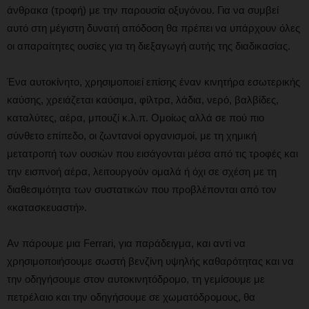
άνθρακα (τροφή) με την παρουσία οξυγόνου. Για να συμβεί
αυτό στη μέγιστη δυνατή απόδοση θα πρέπει να υπάρχουν όλες
οι απαραίτητες ουσίες για τη διεξαγωγή αυτής της διαδικασίας.
Ένα αυτοκίνητο, χρησιμοποιεί επίσης έναν κινητήρα εσωτερικής
καύσης, χρειάζεται καύσιμα, φίλτρα, λάδια, νερό, βαλβίδες,
καταλύτες, αέρα, μπουζί κ.λ.π. Ομοίως αλλά σε πού πιο
σύνθετο επίπεδο, οι ζωντανοί οργανισμοί, με τη χημική
μετατροπή των ουσιών που εισάγονται μέσα από τις τροφές και
την εισπνοή αέρα, λειτουργούν ομαλά ή όχι σε σχέση με τη
διαθεσιμότητα των συστατικών που προβλέπονται από τον
«κατασκευαστή».
Αν πάρουμε μια Ferrari, για παράδειγμα, και αντί να
χρησιμοποιήσουμε σωστή βενζίνη υψηλής καθαρότητας και να
την οδηγήσουμε στον αυτοκινητόδρομο, τη γεμίσουμε με
πετρέλαιο και την οδηγήσουμε σε χωματόδρομους, θα