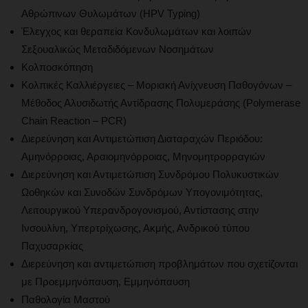
Αθρώπινων Θυλωμάτων (HPV Typing)
Έλεγχος και θεραπεία Κονδυλωμάτων και λοιπών
Σεξουαλικώς Μεταδιδόμενων Νοσημάτων
Κολποσκόπηση
Κολπικές Καλλιέργειες – Μοριακή Ανίχνευση Παθογόνων –
Μέθοδος Αλυσιδωτής Αντίδρασης Πολυμεράσης (Polymerase
Chain Reaction – PCR)
Διερεύνηση και Αντιμετώπιση Διαταραχών Περιόδου:
Αμηνόρροιας, Αραιομηνόρροιας, Μηνομητρορραγιών
Διερεύνηση και Αντιμετώπιση Συνδρόμου Πολυκυστικών
Ωοθηκών και Συνοδών Συνδρόμων Υπογονιμότητας,
Λειτουργικού Υπερανδρογονισμού, Αντίστασης στην
Ινσουλίνη, Υπερτρίχωσης, Ακμής, Ανδρικού τύπου
Παχυσαρκίας
Διερεύνηση και αντιμετώπιση προβλημάτων που σχετίζονται
με Προεμμηνόπαυση, Εμμηνόπαυση
Παθολογία Μαστού