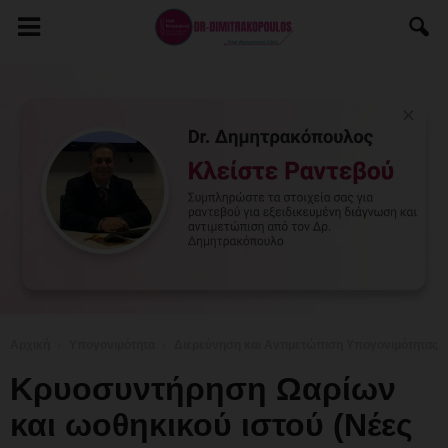
Αρχική
Υπογονιμότητα
Διερεύνηση και Αντιμετώπιση Υπογονιμότητας
Κρυοσυντήρηση Ωαρίων
και ωοθηκικού ιστού (Νέες