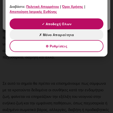
εμφάνιση μητρικών επιπλοκών, όπως υπέρταση, προεκλαμψία,
Διαβάστε:
Πολιτική Απορρήτου
|
Όροι Χρήσης
|
εκλαμψία, διαβήτη κύησης, θρομβώσεις, αιμορραγία μετά τον
Αποποίηση Ιατρικής Ευθύνης
τοκετό και αυξάνουν την πιθανότητα πρόωρου τοκετού
✓ Αποδοχή Όλων
αποβολών, καισαρικής τομής και γέννησης λιποβαρών ή
πρόωρων νεογνών, τα οποία στατιστικά εμφανίζουν συχνότερα
✗ Μόνο Απαραίτητα
προβλήματα στην ανάπτυξη και ψυχοσωματική εξέλιξη,
νευρολογικά προβλήματα, προβλήματα ακοής και όρασης,
⚙ Ρυθμίσεις
αλλά και χρόνιες παθήσεις όπως θυρεοειδοπάθειες,
παχυσαρκία, διαβήτη και άλλα.
Σε αυτό το σημείο θα πρέπει να επισημάνουμε πως σύμφωνα
με τα κρατούντα δεδομένα οι συνθήκες κατά την ενδομήτριο
ζωή, φαίνεται να επηρεάζουν την εξέλιξη του νεογνού στην
ενήλικο ζωή και την εμφάνιση παθήσεων, όπως παχυσαρκία ή
αυξημένο σωματικό βάρος, αλλεργίες, διαβήτη ή προδιαβητικές