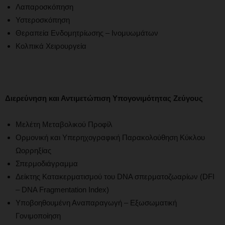
Λαπαροσκόπηση
Υστεροσκόπηση
Θεραπεία Ενδομητρίωσης – Ινομυωμάτων
Κολπικά Χειρουργεία
Διερεύνηση και Αντιμετώπιση Υπογονιμότητας Ζεύγους
Μελέτη Μεταβολικού Προφίλ
Ορμονική και Υπερηχογραφική Παρακολούθηση Κύκλου
Ωορρηξίας
Σπερμοδιάγραμμα
Δείκτης Κατακερματισμού του DNA σπερματοζωαρίων (DFI
– DNA Fragmentation Index)
Υποβοηθουμένη Αναπαραγωγή – Εξωσωματική
Γονιμοποίηση