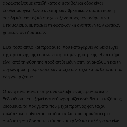
αρρωσταίνουμε επειδή κάποια μεταβολική οδός είναι
δυσλειτουργική λόγω ανεπαρκών θρεπτικών συστατικών ή
επειδή κάποιο τοξικό στοιχείο, ξένο προς τον ανθρώπινο
μεταβολισμό, εμποδίζει τη φυσιολογική ανάπτυξη των ζωτικών
χημικών αντιδράσεων.
Είναι τόσο απλό και προφανές, που καταφέρνει να διαφεύγει
της προσοχής της ευρέως εφαρμοσμένης ιατρικής. Η επιστήμη
είναι από τη φύση της προδιατεθειμένη στην ανακάλυψη και τη
συγκέντρωση περισσότερων στοιχείων σχετικά με θέματα που
ήδη γνωρίζουμε.
Όταν φτάνει κανείς στην ανακάλυψη ενός πραγματικού
δεδομένου που εξηγεί και ευθυγραμμίζει ασύνδετα μεταξύ τους
δεδομένα, τα πράγματα που μέχρι πρότινος φάνταζαν
πολύπλοκα φαίνονται πια τόσο απλά, που προκύπτει μια
αυτόματη αντίδραση του τύπου «υπερβολικά απλό για να είναι