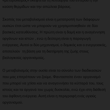
«μεταβολισμός» σκέφτεται τη λειτουργία του εντέρου ή την
καύση θερμίδων και την απώλεια βάρους.
Σκοπός του μεταβολισμού είναι η μετατροπή των διάφορων
ουσιών έτσι ώστε να μπορούν να χρησιμοποιηθούν σε δύο
βασικές κατευθύνσεις. Η πρώτη είναι η δομή και η αναγέννηση
οργάνων και ιστών , ενώ η δεύτερη είναι η παραγωγή
ενέργειας. Αυτοί οι δύο μηχανισμοί, ο δομικός και ο ενεργειακός,
αποτελούν τη βάση για τη διατήρηση της ζωής στους
βιολογικούς οργανισμούς.
Ο μεταβολισμός στην ουσία είναι το σύνολο των διαδικασιών
που μας επιτρέπουν να ζούμε. Φανταστείτε έναν οργανισμό
που μπορεί να χτίσει και να αναγεννήσει τα κύτταρά του, τους
ιστούς και τα όργανά του χωρίς δυσκολία, ενώ έχει στη διάθεσή
του άφθονη ενέργεια. Αυτή είναι η περιγραφή ενός υγιούς
οργανισμού.