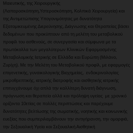
Μαιευτικής, της Χειρουργικής
(Λαπαροσκόπηση,Υστεροσκόπηση, Κολπικά Χειρουργεία) και
της Αντιμετώπισης Υπογονιμότητας με δυνατότητα
Εξατομικευμένης Διερεύνησης, Διάγνωσης και Θεραπείας βάσει
δεδομένων που προκύπτουν από τη μελέτη του μεταβολικού
προφίλ του ασθενούς, σε συνεργασία και σύμφωνα με τα
πρωτόκολλα των μεγαλύτερων Κλινικών Εφαρμοσμένης
Μεταβολομικής Ιατρικής σε Ελλάδα και Ευρώπη (Μιλάνο,
Ζυρίχη). Με την Μελέτη του Μεταβολικού προφίλ, με εφαρμογές
επιγενετικής, γυναικολογικής Βιοχημείας, ενδοκρινολογίας
μικροθρεπτικής, ιατρικής διατροφής και αισθητικής ιατρικής
επιτυγχάνουμε όχι απλά την καλλίτερη δυνατή διάγνωση,
πρόγνωση και θεραπεία αλλά και πρόληψη υγείας με χρονικό
ορίζοντα 10ετίας σε πολλές περιπτώσεις και παρέχουμε
δυνατότητες βελτίωσης της σωματικής, νοητικής και κοινωνικής
ευεξίας που συμπεριλαμβάνουν την αντιγήρανση, την ομορφιά,
την Σεξουαλική Υγεία και Σεξουαλική Αισθητική