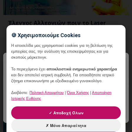
Έλεγχος Αλλεργιών πριν το Laser
Κονδυλωμάτων: Τι Πρέπει να Δηλωθεί;
🍪 Χρησιμοποιούμε Cookies
6 Αυγούστου, 2026
Η ιστοσελίδα μας χρησιμοποιεί cookies για τη βελτίωση της
Έλεγχος Αλλεργιών πριν το Laser Κονδυλωμάτων:
εμπειρίας σας, την ανάλυση της επισκεψιμότητας και για
σκοπούς μάρκετινγκ.
εξατομικευμένη γυναικολογική αξιολόγηση, σαφές
×
πλάνο παρακολούθησης και ραντεβού στη Vital
Το περιεχόμενο έχει
αποκλειστικά ενημερωτικό χαρακτήρα
WomanHood Clinic
και δεν αποτελεί ιατρική συμβουλή. Για οποιοδήποτε ιατρικό
ζήτημα επικοινωνήστε με εξειδικευμένο γυναικολόγο.
Διαβάστε:
Πολιτική Απορρήτου
|
Όροι Χρήσης
|
Αποποίηση
Ιατρικής Ευθύνης
✓ Αποδοχή Όλων
✗ Μόνο Απαραίτητα