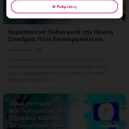
⚙ Ρυθμίσεις
Θεραπευτικό Πλάνο μετά την Πρώτη
Συνεδρία: Πότε Επικαιροποιείται;
6 Αυγούστου, 2026
Θεραπευτικό Πλάνο μετά την Πρώτη Συνεδρία:
εξατομικευμένη γυναικολογική αξιολόγηση, σαφές
πλάνο παρακολούθησης και ραντεβού στη Vital
WomanHood Clinic Γλυ