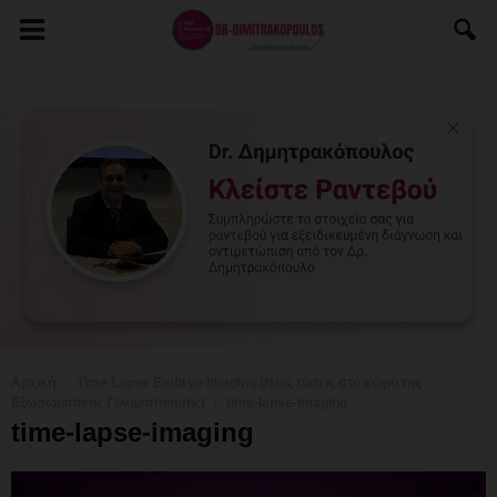
Αρχική
Time Lapse Embryo Imaging (Νέες τάσεις στο χώρο της
Εξωσωματικής Γονιμοποίησης)
time-lapse-imaging
time-lapse-imaging