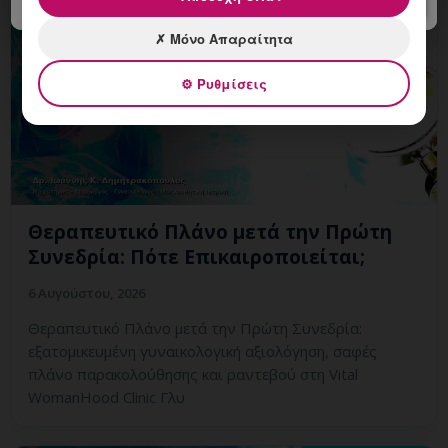
✗ Μόνο Απαραίτητα
⚙ Ρυθμίσεις
Θεραπευτικό Πλάνο μετά την Πρώτη
Συνεδρία: Πότε Επικαιροποιείται;
6 Αυγούστου, 2026
Θεραπευτικό Πλάνο μετά την Πρώτη Συνεδρία:
εξατομικευμένη γυναικολογική αξιολόγηση, σαφές
πλάνο παρακολούθησης και ραντεβού στη Vital
WomanHood Clinic Γλυ