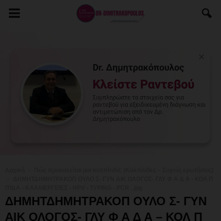
Αρχική
Πώς προκαλείται μια κολπίτιδα; (Κολπίτιδες – Συχνές ερωτήσεις)
ΔΗΜΗΤΔΗΜΗΤΡΑΚΟΠ ΟΥΛΟ Σ- ΓΥΝ ΑΙΚ ΟΛΟΓΟΣ- ΓΛΥ Φ Α Δ Α - ΚΟΛ Π
ΙΤΙΔΑ - ΚΑΛΛΙΕΡΓΕΙΕΣ - HPV - TYPING - PCR . jpg
ΔΗΜΗΤΔΗΜΗΤΡΑΚΟΠ ΟΥΛΟ Σ- ΓΥΝ
ΑΙΚ ΟΛΟΓΟΣ- ΓΛΥ Φ Α Δ Α – ΚΟΛ Π