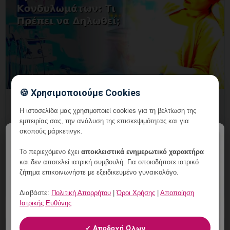
🍪 Χρησιμοποιούμε Cookies
Έλεγχος Αλλεργιών πριν το Laser
Η ιστοσελίδα μας χρησιμοποιεί cookies για τη βελτίωση της
Κονδυλωμάτων: Τι Πρέπει να Δηλωθεί;
εμπειρίας σας, την ανάλυση της επισκεψιμότητας και για
σκοπούς μάρκετινγκ.
6 Αυγούστου, 2026
×
Έλεγχος Αλλεργιών πριν το Laser Κονδυλωμάτων:
Το περιεχόμενο έχει
αποκλειστικά ενημερωτικό χαρακτήρα
και δεν αποτελεί ιατρική συμβουλή. Για οποιοδήποτε ιατρικό
εξατομικευμένη γυναικολογική αξιολόγηση, σαφές
ζήτημα επικοινωνήστε με εξειδικευμένο γυναικολόγο.
πλάνο παρακολούθησης και ραντεβού στη Vital
WomanHood Clinic
Διαβάστε:
Πολιτική Απορρήτου
|
Όροι Χρήσης
|
Αποποίηση
Ιατρικής Ευθύνης
✓ Αποδοχή Όλων