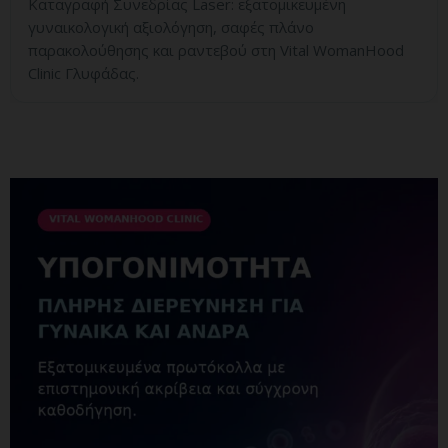
Καταγραφή Συνεδρίας Laser: εξατομικευμένη
γυναικολογική αξιολόγηση, σαφές πλάνο
παρακολούθησης και ραντεβού στη Vital WomanHood
Clinic Γλυφάδας.