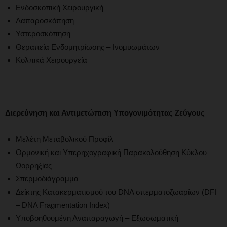
Ενδοσκοπική Χειρουργική
Λαπαροσκόπηση
Υστεροσκόπηση
Θεραπεία Ενδομητρίωσης – Ινομυωμάτων
Κολπικά Χειρουργεία
Διερεύνηση και Αντιμετώπιση Υπογονιμότητας Ζεύγους
Μελέτη Μεταβολικού Προφίλ
Ορμονική και Υπερηχογραφική Παρακολούθηση Κύκλου
Ωορρηξίας
Σπερμοδιάγραμμα
Δείκτης Κατακερματισμού του DNA σπερματοζωαρίων (DFI
– DNA Fragmentation Index)
Υποβοηθουμένη Αναπαραγωγή – Εξωσωματική