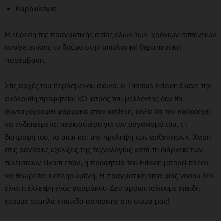
Καρδιολογία
Η εύρεση της πραγματικής αιτίας όλων των χρόνιων ασθενειών
ανοίγει επίσης το δρόμο στην αιτιολογική θεραπευτική
παρέμβαση.
Στις αρχές του περασμένου αιώνα, ο Thomas Edison έκανε την
ακόλουθη προφητεία: «Ο ιατρός του μέλλοντος δεν θα
συνταγογραφεί φάρμακα στον ασθενή, αλλά θα τον καθοδηγεί
να ενδιαφέρεται περισσότερο για τον οργανισμό του, τη
διατροφή του, τα αίτια και την πρόληψη των ασθενειών». Χάρη
στις ραγδαίες εξελίξεις της τεχνολογίας κατά τη διάρκεια των
τελευταίων είκοσι ετών, η προφητεία του Edison μπορεί πλέον
να θεωρείται εκπληρωμένη. Η πραγματική αιτία μιας νόσου δεν
είναι η έλλειψη ενός φαρμάκου. Δεν αρρωσταίνουμε επειδή
έχουμε χαμηλά επίπεδα ασπιρίνης στο σώμα μας!