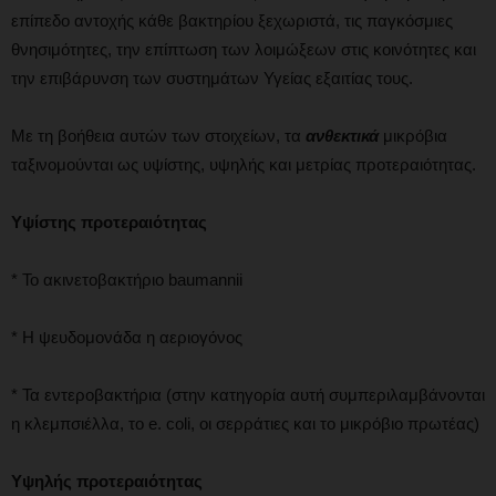
επίπεδο αντοχής κάθε βακτηρίου ξεχωριστά, τις παγκόσμιες
θνησιμότητες, την επίπτωση των λοιμώξεων στις κοινότητες και
την επιβάρυνση των συστημάτων Υγείας εξαιτίας τους.
Με τη βοήθεια αυτών των στοιχείων, τα
ανθεκτικά
μικρόβια
ταξινομούνται ως υψίστης, υψηλής και μετρίας προτεραιότητας.
Υψίστης προτεραιότητας
* Το ακινετοβακτήριο baumannii
* Η ψευδομονάδα η αεριογόνος
* Τα εντεροβακτήρια (στην κατηγορία αυτή συμπεριλαμβάνονται
η κλεμπσιέλλα, το e. coli, οι σερράτιες και το μικρόβιο πρωτέας)
Υψηλής προτεραιότητας