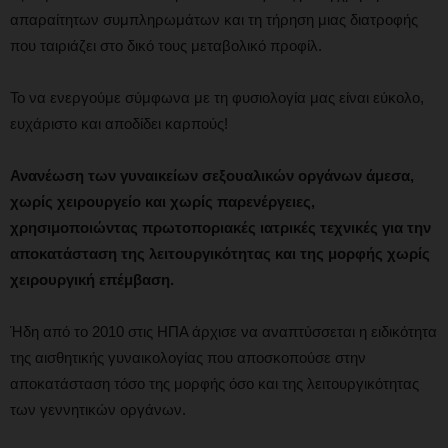
απαραίτητων συμπληρωμάτων και τη τήρηση μιας διατροφής
που ταιριάζει στο δικό τους μεταβολικό προφίλ.
Το να ενεργούμε σύμφωνα με τη φυσιολογία μας είναι εύκολο,
ευχάριστο και αποδίδει καρπούς!
Ανανέωση των γυναικείων σεξουαλικών οργάνων άμεσα,
χωρίς χειρουργείο και χωρίς παρενέργειες,
χρησιμοποιώντας πρωτοποριακές ιατρικές τεχνικές για την
αποκατάσταση της λειτουργικότητας και της μορφής χωρίς
χειρουργική επέμβαση.
Ήδη από το 2010 στις ΗΠΑ άρχισε να αναπτύσσεται η ειδικότητα
της αισθητικής γυναικολογίας που αποσκοπούσε στην
αποκατάσταση τόσο της μορφής όσο και της λειτουργικότητας
των γεννητικών οργάνων.