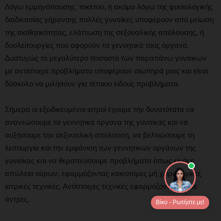
Λόγω εμμηνόπαυσης, τοκετού, ή ακόμα λόγω της φυσιολογικής
διαδικασίας γήρανσης πολλές γυναίκες υποφέρουν από μείωση
της αισθητικότητας, ελάττωση της σεξουαλικής απόλαυσης, ή
δυσλειτουργίες που αφορούν τα γεννητικά τους όργανα.
Δυστυχώς το μεγαλύτερο ποσοστό των παραπάνω γυναικών
με αντίστοιχα προβλήματα υποφέρουν σιωπηρά μιας και είναι
δύσκολο να μιλήσουν για τέτοιου είδους προβλήματα.
Σήμερα οι εξειδικευμένοι ιατροί έχουμε την δυνατότατα να
ανανεώσουμε τα γεννητικά όργανα της γυναίκας και να
αυξήσουμε την σεξουαλική απόλαυση, να βελτιώσουμε τη
λειτουργία και την εμφάνιση των γεννητικών οργάνων της
γυναίκας και να θεραπεύσουμε προβλήματα όπως είναι η
απώλεια ούρων, εφαρμόζοντας καινοτόμες μή χειρουργικές
ιατρικές τεχνικές. Αντίστοιχες τεχνικές εφαρμόζονται και σε
άντρες.
Βίκυ - Ρωτήστε με!