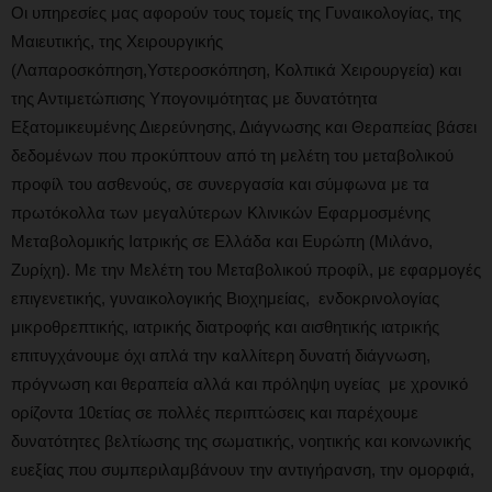
Οι υπηρεσίες μας αφορούν τους τομείς της Γυναικολογίας, της
Μαιευτικής, της Χειρουργικής
(Λαπαροσκόπηση,Υστεροσκόπηση, Κολπικά Χειρουργεία) και
της Αντιμετώπισης Υπογονιμότητας με δυνατότητα
Εξατομικευμένης Διερεύνησης, Διάγνωσης και Θεραπείας βάσει
δεδομένων που προκύπτουν από τη μελέτη του μεταβολικού
προφίλ του ασθενούς, σε συνεργασία και σύμφωνα με τα
πρωτόκολλα των μεγαλύτερων Κλινικών Εφαρμοσμένης
Μεταβολομικής Ιατρικής σε Ελλάδα και Ευρώπη (Μιλάνο,
Ζυρίχη). Με την Μελέτη του Μεταβολικού προφίλ, με εφαρμογές
επιγενετικής, γυναικολογικής Βιοχημείας, ενδοκρινολογίας
μικροθρεπτικής, ιατρικής διατροφής και αισθητικής ιατρικής
επιτυγχάνουμε όχι απλά την καλλίτερη δυνατή διάγνωση,
πρόγνωση και θεραπεία αλλά και πρόληψη υγείας με χρονικό
ορίζοντα 10ετίας σε πολλές περιπτώσεις και παρέχουμε
δυνατότητες βελτίωσης της σωματικής, νοητικής και κοινωνικής
ευεξίας που συμπεριλαμβάνουν την αντιγήρανση, την ομορφιά,