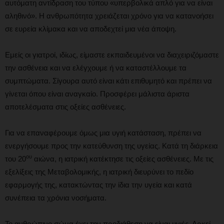
αυτόματη αντίδραση του τύπου «υπερβολικά απλό για να είναι
αληθινό». Η ανθρωπότητα χρειάζεται χρόνο για να κατανοήσει
σε ευρεία κλίμακα και να αποδεχτεί μια νέα άποψη.
Εμείς οι γιατροί, ιδίως, είμαστε εκπαιδευμένοι να διαχειριζόμαστε
την ασθένεια και να ελέγχουμε ή να καταστέλλουμε τα
συμπτώματα. Σίγουρα αυτό είναι κάτι επιθυμητό και πρέπει να
γίνεται όπου είναι αναγκαίο. Προσφέρει μάλιστα άριστα
αποτελέσματα στις οξείες ασθένειες.
Για να επαναφέρουμε όμως μια υγιή κατάσταση, πρέπει να
ενεργήσουμε προς την κατεύθυνση της υγείας. Κατά τη διάρκεια
ου
του 20
αιώνα, η ιατρική κατέκτησε τις οξείες ασθένειες. Με τις
εξελίξεις της Μεταβολομικής, η ιατρική διευρύνει το πεδίο
εφαρμογής της, κατακτώντας την ίδια την υγεία και κατά
συνέπεια τα χρόνια νοσήματα.
Το ανθρώπινο σώμα έχει την προδιάθεση να είναι υγιές. Αρκεί