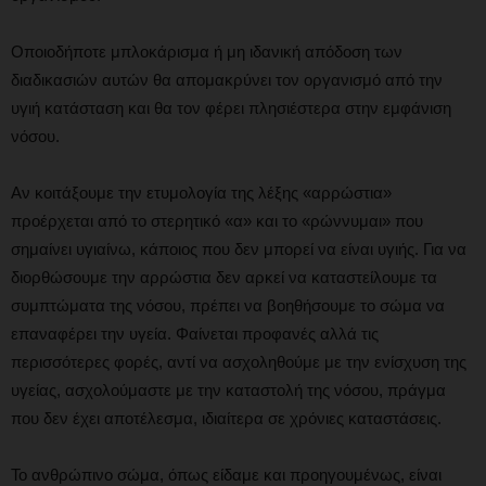
Οποιοδήποτε μπλοκάρισμα ή μη ιδανική απόδοση των
διαδικασιών αυτών θα απομακρύνει τον οργανισμό από την
υγιή κατάσταση και θα τον φέρει πλησιέστερα στην εμφάνιση
νόσου.
Αν κοιτάξουμε την ετυμολογία της λέξης «αρρώστια»
προέρχεται από το στερητικό «α» και το «ρώννυμαι» που
σημαίνει υγιαίνω, κάποιος που δεν μπορεί να είναι υγιής. Για να
διορθώσουμε την αρρώστια δεν αρκεί να καταστείλουμε τα
συμπτώματα της νόσου, πρέπει να βοηθήσουμε το σώμα να
επαναφέρει την υγεία. Φαίνεται προφανές αλλά τις
περισσότερες φορές, αντί να ασχοληθούμε με την ενίσχυση της
υγείας, ασχολούμαστε με την καταστολή της νόσου, πράγμα
που δεν έχει αποτέλεσμα, ιδιαίτερα σε χρόνιες καταστάσεις.
Το ανθρώπινο σώμα, όπως είδαμε και προηγουμένως, είναι