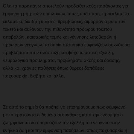
Όλα τα παραπάνω αποτελούν προδιαθετικούς παράγοντες για
εμφάνιση μητρικών επιπλοκών, όπως υπέρταση, προεκλαμψία,
εκλαμψία, διαβήτη κύησης, θρομβώσεις, αιμορραγία μετά τον
τοκετό και αυξάνουν την πιθανότητα πρόωρου τοκετού
αποβολών, καισαρικής τομής και γέννησης λιποβαρών ή
πρόωρων νεογνών, τα οποία στατιστικά εμφανίζουν συχνότερα
προβλήματα στην ανάπτυξη και ψυχοσωματική εξέλιξη,
νευρολογικά προβλήματα, προβλήματα ακοής και όρασης,
αλλά και χρόνιες παθήσεις όπως θυρεοειδοπάθειες,
παχυσαρκία, διαβήτη και άλλα.
Σε αυτό το σημείο θα πρέπει να επισημάνουμε πως σύμφωνα
με τα κρατούντα δεδομένα οι συνθήκες κατά την ενδομήτριο
ζωή, φαίνεται να επηρεάζουν την εξέλιξη του νεογνού στην
ενήλικο ζωή και την εμφάνιση παθήσεων, όπως παχυσαρκία ή