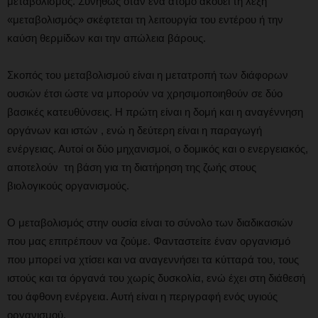
μεταβολισμός. Συνήθως όταν ένα άτομο ακούει τη λέξη
«μεταβολισμός» σκέφτεται τη λειτουργία του εντέρου ή την
καύση θερμίδων και την απώλεια βάρους.
Σκοπός του μεταβολισμού είναι η μετατροπή των διάφορων
ουσιών έτσι ώστε να μπορούν να χρησιμοποιηθούν σε δύο
βασικές κατευθύνσεις. Η πρώτη είναι η δομή και η αναγέννηση
οργάνων και ιστών , ενώ η δεύτερη είναι η παραγωγή
ενέργειας. Αυτοί οι δύο μηχανισμοί, ο δομικός και ο ενεργειακός,
αποτελούν τη βάση για τη διατήρηση της ζωής στους
βιολογικούς οργανισμούς.
Ο μεταβολισμός στην ουσία είναι το σύνολο των διαδικασιών
που μας επιτρέπουν να ζούμε. Φανταστείτε έναν οργανισμό
που μπορεί να χτίσει και να αναγεννήσει τα κύτταρά του, τους
ιστούς και τα όργανά του χωρίς δυσκολία, ενώ έχει στη διάθεσή
του άφθονη ενέργεια. Αυτή είναι η περιγραφή ενός υγιούς
οργανισμού.