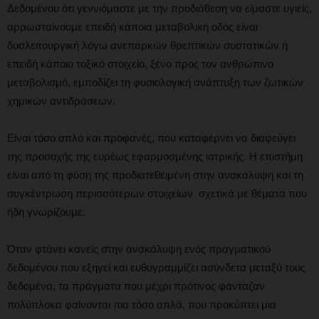
Δεδομένου ότι γεννιόμαστε με την προδιάθεση να είμαστε υγιείς,
αρρωσταίνουμε επειδή κάποια μεταβολική οδός είναι
δυσλειτουργική λόγω ανεπαρκών θρεπτικών συστατικών ή
επειδή κάποιο τοξικό στοιχείο, ξένο προς τον ανθρώπινο
μεταβολισμό, εμποδίζει τη φυσιολογική ανάπτυξη των ζωτικών
χημικών αντιδράσεων.
Είναι τόσο απλό και προφανές, που καταφέρνει να διαφεύγει
της προσοχής της ευρέως εφαρμοσμένης ιατρικής. Η επιστήμη
είναι από τη φύση της προδιατεθειμένη στην ανακάλυψη και τη
συγκέντρωση περισσότερων στοιχείων σχετικά με θέματα που
ήδη γνωρίζουμε.
Όταν φτάνει κανείς στην ανακάλυψη ενός πραγματικού
δεδομένου που εξηγεί και ευθυγραμμίζει ασύνδετα μεταξύ τους
δεδομένα, τα πράγματα που μέχρι πρότινος φάνταζαν
πολύπλοκα φαίνονται πια τόσο απλά, που προκύπτει μια