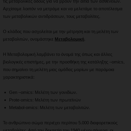
τις μεταβολικές οδούς για να βρουν την αιτία των ασθενειών.
Αρχίσαμε λοιπόν να μετράμε και να μελετάμε το αποτέλεσμα
των μεταβολικών αντιδράσεων, τους μεταβολίτες.
Ο κλάδος που ασχολείται με την μέτρηση και τη μελέτη των
μεταβολιτών, ονομάστηκε
Μεταβολομική
.
Η Μεταβολομική λαμβάνει το όνομά της όπως και άλλες
βιολογικές επιστήμες, με την προσθήκη της κατάληξης –omics,
που σημαίνει τη μελέτη μιας ομάδας μορίων με παρόμοια
χαρακτηριστικά:
Gen –omics: Μελέτη των γονιδίων.
Prote-omics: Μελέτη των πρωτεϊνών
Metabol-omics: Μελέτη των μεταβολιτών.
Το ανθρώπινο σώμα περιέχει περίπου 5.000 διαφορετικούς
μεταβολίτες. Από την δεκαετία του 1940 μέχρι σήμερα, οι