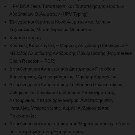
HPV DNA Tests Τυποποίηση και Ταυτοποίηση του Ιού των
Αθρώπινων Θυλωμάτων (HPV Typing)
Έλεγχος και θεραπεία Κονδυλωμάτων και λοιπών
Σεξουαλικώς Μεταδιδόμενων Νοσημάτων
Κολποσκόπηση
Κολπικές Καλλιέργειες – Μοριακή Ανίχνευση Παθογόνων –
Μέθοδος Αλυσιδωτής Αντίδρασης Πολυμεράσης (Polymerase
Chain Reaction – PCR)
Διερεύνηση και Αντιμετώπιση Διαταραχών Περιόδου:
Αμηνόρροιας, Αραιομηνόρροιας, Μηνομητρορραγιών
Διερεύνηση και Αντιμετώπιση Συνδρόμου Πολυκυστικών
Ωοθηκών και Συνοδών Συνδρόμων Υπογονιμότητας,
Λειτουργικού Υπερανδρογονισμού, Αντίστασης στην
Ινσουλίνη, Υπερτρίχωσης, Ακμής, Ανδρικού τύπου
Παχυσαρκίας
Διερεύνηση και αντιμετώπιση προβλημάτων που σχετίζονται
με Προεμμηνόπαυση, Εμμηνόπαυση