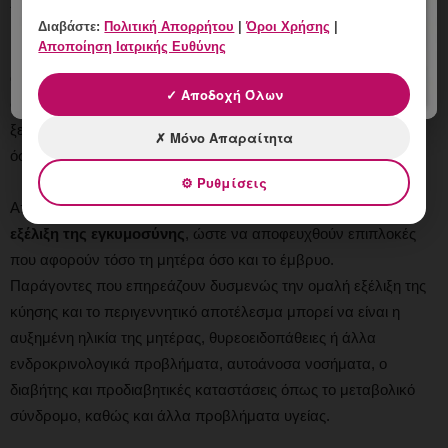
Διαβάστε:
Πολιτική Απορρήτου
|
Όροι Χρήσης
|
Αποποίηση Ιατρικής Ευθύνης
Η
γονιμότητα
αφορά το ζεύγος, συνεπώς η διερεύνηση και
αντιμετώπιση της υπογονιμότητας θα πρέπει να
✓ Αποδοχή Όλων
συμπεριλαμβάνει και τον άντρα και τη γυναίκα, προκειμένου να
ξεπεραστούν παράγοντες που εμποδίζουν τόσο τη σύλληψη,
✗ Μόνο Απαραίτητα
όσο και την ομαλή εξέλιξη της εγκυμοσύνης.
⚙ Ρυθμίσεις
Από τη στιγμή της επίτευξης κύησης, στόχος είναι η
ομαλή
εξέλιξη της εγκυμοσύνης
, ώστε να αποφευχθούν επιπλοκές
που αφορούν τόσο τη μητέρα όσο και το έμβρυο.
Παράγοντες που επηρεάζουν δυσμενώς την ομαλή εξέλιξη της
κύησης και το περιγεννητικό αποτέλεσμα μπορεί να είναι η
αυξημένη ηλικία της μητέρας, θυρεοειδοπάθειες ή άλλα
ενδροκρινολογικά προβλήματα, αυτοάνοσα νοσήματα, ο
διαβήτης και προδιαβητικές καταστάσεις όπως το μεταβολικό
σύνδρομο, καθώς και άλλα προβλήματα υγείας.