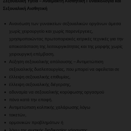
Σεξουαλική Υγεία – Αναίμακτη Αισθητική Γυναικολογία και
Σεξουαλική Αισθητική
Ανανέωση των γυναικείων σεξουαλικών οργάνων άμεσα
χωρίς χειρουργείο και χωρίς παρενέργειες,
χρησιμοποιώντας πρωτοποριακές ιατρικές τεχνικές για την
αποκατάσταση της λειτουργικότητας και της μορφής χωρίς
χειρουργική επέμβαση.
Αύξηση σεξουαλικής απόλαυσης – Αντιμετώπιση
σεξουαλικής δυσλειτουργίας, που μπορεί να οφείλεται σε
έλλειψη σεξουαλικής επιθυμίας,
έλλειψη σεξουαλικής διέγερσης,
αδυναμία να σεξουαλικής κορύφωσης οργασμού
πόνο κατά την επαφή.
Αντιμετώπιση κολπικής χαλάρωσης λόγω
τοκετών,
ορμονικών προβλημάτων ή
λόγω της φυσικής διαδικασίας γήρανσης,