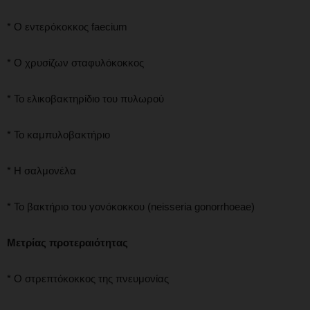
* Ο εντερόκοκκος faecium
* Ο χρυσίζων σταφυλόκοκκος
* Το ελικοβακτηρίδιο του πυλωρού
* Το καμπυλοβακτήριο
* Η σαλμονέλα
* Το βακτήριο του γονόκοκκου (neisseria gonorrhoeae)
Μετρίας προτεραιότητας
* Ο στρεπτόκοκκος της πνευμονίας