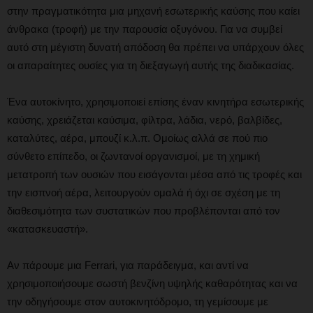
στην πραγματικότητα μια μηχανή εσωτερικής καύσης που καίει
άνθρακα (τροφή) με την παρουσία οξυγόνου. Για να συμβεί
αυτό στη μέγιστη δυνατή απόδοση θα πρέπει να υπάρχουν όλες
οι απαραίτητες ουσίες για τη διεξαγωγή αυτής της διαδικασίας.
Ένα αυτοκίνητο, χρησιμοποιεί επίσης έναν κινητήρα εσωτερικής
καύσης, χρειάζεται καύσιμα, φίλτρα, λάδια, νερό, βαλβίδες,
καταλύτες, αέρα, μπουζί κ.λ.π. Ομοίως αλλά σε πού πιο
σύνθετο επίπεδο, οι ζωντανοί οργανισμοί, με τη χημική
μετατροπή των ουσιών που εισάγονται μέσα από τις τροφές και
την εισπνοή αέρα, λειτουργούν ομαλά ή όχι σε σχέση με τη
διαθεσιμότητα των συστατικών που προβλέπονται από τον
«κατασκευαστή».
Αν πάρουμε μια Ferrari, για παράδειγμα, και αντί να
χρησιμοποιήσουμε σωστή βενζίνη υψηλής καθαρότητας και να
την οδηγήσουμε στον αυτοκινητόδρομο, τη γεμίσουμε με