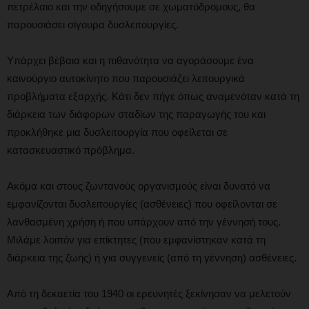
πετρέλαιο και την οδηγήσουμε σε χωματόδρομους, θα
παρουσιάσει σίγουρα δυσλειτουργίες.
Υπάρχει βέβαια και η πιθανότητα να αγοράσουμε ένα
καινούργιο αυτοκίνητο που παρουσιάζει λειτουργικά
προβλήματα εξαρχής. Κάτι δεν πήγε όπως αναμενόταν κατά τη
διάρκεια των διάφορων σταδίων της παραγωγής του και
προκλήθηκε μια δυσλειτουργία που οφείλεται σε
κατασκευαστικό πρόβλημα.
Ακόμα και στους ζωντανούς οργανισμούς είναι δυνατό να
εμφανίζονται δυσλειτουργίες (ασθένειες) που οφείλονται σε
λανθασμένη χρήση ή που υπάρχουν από την γέννησή τους.
Μιλάμε λοιπόν για επίκτητες (που εμφανίστηκαν κατά τη
διάρκεια της ζωής) ή για συγγενείς (από τη γέννηση) ασθένειες.
Από τη δεκαετία του 1940 οι ερευνητές ξεκίνησαν να μελετούν