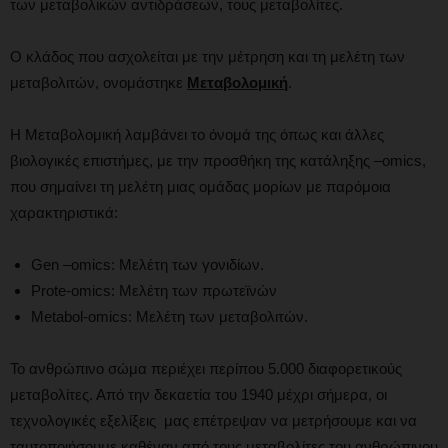
των μεταβολικών αντιδράσεων, τους μεταβολίτες.
Ο κλάδος που ασχολείται με την μέτρηση και τη μελέτη των
μεταβολιτών, ονομάστηκε
Μεταβολομική
.
Η Μεταβολομική λαμβάνει το όνομά της όπως και άλλες
βιολογικές επιστήμες, με την προσθήκη της κατάληξης –omics,
που σημαίνει τη μελέτη μιας ομάδας μορίων με παρόμοια
χαρακτηριστικά:
Gen –omics: Μελέτη των γονιδίων.
Prote-omics: Μελέτη των πρωτεϊνών
Metabol-omics: Μελέτη των μεταβολιτών.
Το ανθρώπινο σώμα περιέχει περίπου 5.000 διαφορετικούς
μεταβολίτες. Από την δεκαετία του 1940 μέχρι σήμερα, οι
τεχνολογικές εξελίξεις μας επέτρεψαν να μετρήσουμε και να
ταυτοποιήσουμε καθέναν από τους μεταβολίτες του ανθρώπινου