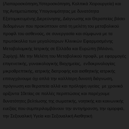
(Λαπαροσκόπηση,Υστεροσκόπηση, Κολπικά Χειρουργεία) και
της Αντιμετώπισης Υπογονιμότητας με δυνατότητα
Εξατομικευμένης Διερεύνησης, Διάγνωσης και Θεραπείας βάσει
δεδομένων που προκύπτουν από τη μελέτη του μεταβολικού
προφίλ του ασθενούς, σε συνεργασία και σύμφωνα με τα
πρωτόκολλα των μεγαλύτερων Κλινικών Εφαρμοσμένης
Μεταβολομικής Ιατρικής σε Ελλάδα και Ευρώπη (Μιλάνο,
Ζυρίχη). Με την Μελέτη του Μεταβολικού προφίλ, με εφαρμογές
επιγενετικής, γυναικολογικής Βιοχημείας, ενδοκρινολογίας
μικροθρεπτικής, ιατρικής διατροφής και αισθητικής ιατρικής
επιτυγχάνουμε όχι απλά την καλλίτερη δυνατή διάγνωση,
πρόγνωση και θεραπεία αλλά και πρόληψη υγείας με χρονικό
ορίζοντα 10ετίας σε πολλές περιπτώσεις και παρέχουμε
δυνατότητες βελτίωσης της σωματικής, νοητικής και κοινωνικής
ευεξίας που συμπεριλαμβάνουν την αντιγήρανση, την ομορφιά,
την Σεξουαλική Υγεία και Σεξουαλική Αισθητική