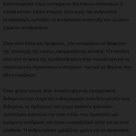
δυσλειτουργική λόγω ανεπαρκών θρεπτικών συστατικών ή
επειδή κάποιο τοξικό στοιχείο, ξένο προς τον ανθρώπινο
μεταβολισμό, εμποδίζει τη φυσιολογική ανάπτυξη των ζωτικών
χημικών αντιδράσεων.
Είναι τόσο απλό και προφανές, που καταφέρνει να διαφεύγει
της προσοχής της ευρέως εφαρμοσμένης ιατρικής. Η επιστήμη
είναι από τη φύση της προδιατεθειμένη στην ανακάλυψη και τη
συγκέντρωση περισσότερων στοιχείων σχετικά με θέματα που
ήδη γνωρίζουμε.
Όταν φτάνει κανείς στην ανακάλυψη ενός πραγματικού
δεδομένου που εξηγεί και ευθυγραμμίζει ασύνδετα μεταξύ τους
δεδομένα, τα πράγματα που μέχρι πρότινος φάνταζαν
πολύπλοκα φαίνονται πια τόσο απλά, που προκύπτει μια
αυτόματη αντίδραση του τύπου «υπερβολικά απλό για να είναι
αληθινό». Η ανθρωπότητα χρειάζεται χρόνο για να κατανοήσει