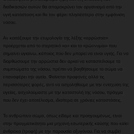
διαδικασιών αυτών θα απομακρύνει τον οργανισμό από την
υγιή κατάσταση και θα τον φέρει πλησιέστερα στην εμφάνιση
νόσου.
Αν κοιτάξουμε την ετυμολογία της λέξης «αρρώστια»
προέρχεται από το στερητικό «α» και το «ρώννυμαι» που
σημαίνει υγιαίνω, κάποιος που δεν μπορεί να είναι υγιής. Για να
διορθώσουμε την αρρώστια δεν αρκεί να καταστείλουμε τα
συμπτώματα της νόσου, πρέπει να βοηθήσουμε το σώμα να
επαναφέρει την υγεία. Φαίνεται προφανές αλλά τις
περισσότερες φορές, αντί να ασχοληθούμε με την ενίσχυση της
υγείας, ασχολούμαστε με την καταστολή της νόσου, πράγμα
που δεν έχει αποτέλεσμα, ιδιαίτερα σε χρόνιες καταστάσεις.
Το ανθρώπινο σώμα, όπως είδαμε και προηγουμένως, είναι
στην πραγματικότητα μια μηχανή εσωτερικής καύσης που καίει
άνθρακα (τροφή) με την παρουσία οξυγόνου. Για να συμβεί