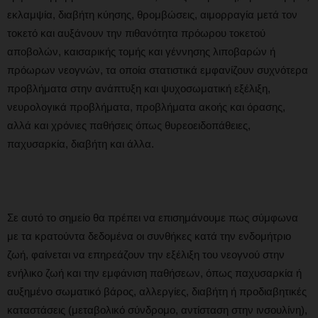
εκλαμψία, διαβήτη κύησης, θρομβώσεις, αιμορραγία μετά τον
τοκετό και αυξάνουν την πιθανότητα πρόωρου τοκετού
αποβολών, καισαρικής τομής και γέννησης λιποβαρών ή
πρόωρων νεογνών, τα οποία στατιστικά εμφανίζουν συχνότερα
προβλήματα στην ανάπτυξη και ψυχοσωματική εξέλιξη,
νευρολογικά προβλήματα, προβλήματα ακοής και όρασης,
αλλά και χρόνιες παθήσεις όπως θυρεοειδοπάθειες,
παχυσαρκία, διαβήτη και άλλα.
Σε αυτό το σημείο θα πρέπει να επισημάνουμε πως σύμφωνα
με τα κρατούντα δεδομένα οι συνθήκες κατά την ενδομήτριο
ζωή, φαίνεται να επηρεάζουν την εξέλιξη του νεογνού στην
ενήλικο ζωή και την εμφάνιση παθήσεων, όπως παχυσαρκία ή
αυξημένο σωματικό βάρος, αλλεργίες, διαβήτη ή προδιαβητικές
καταστάσεις (μεταβολικό σύνδρομο, αντίσταση στην ινσουλίνη),