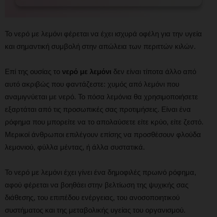
Το νερό με λεμόνι φέρεται να έχει ισχυρά οφέλη για την υγεία
και σημαντική συμβολή στην απώλεια των περιττών κιλών.
Επί της ουσίας το
νερό με λεμόνι
δεν είναι τίποτα άλλο από
αυτό ακριβώς που φαντάζεστε: χυμός από λεμόνι που
αναμιγνύεται με νερό. Το πόσα λεμόνια θα χρησιμοποιήσετε
εξαρτάται από τις προσωπικές σας προτιμήσεις. Είναι ένα
ρόφημα που μπορείτε να το απολαύσετε είτε κρύο, είτε ζεστό.
Μερικοί άνθρωποι επιλέγουν επίσης να προσθέσουν φλούδα
λεμονιού, φύλλα μέντας, ή άλλα συστατικά.
Το νερό με λεμόνι έχει γίνει ένα δημοφιλές πρωινό ρόφημα,
αφού φέρεται να βοηθάει στην βελτίωση της ψυχικής σας
διάθεσης, του επιπέδου ενέργειας, του ανοσοποιητικού
συστήματος και της μεταβολικής υγείας του οργανισμού.