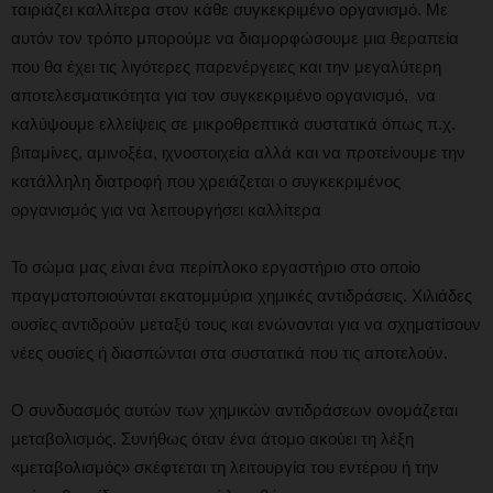
ταιριάζει καλλίτερα στον κάθε συγκεκριμένο οργανισμό. Με
αυτόν τον τρόπο μπορούμε να διαμορφώσουμε μια θεραπεία
που θα έχει τις λιγότερες παρενέργειες και την μεγαλύτερη
αποτελεσματικότητα για τον συγκεκριμένο οργανισμό, να
καλύψουμε ελλείψεις σε μικροθρεπτικά συστατικά όπως π.χ.
βιταμίνες, αμινοξέα, ιχνοστοιχεία αλλά και να προτείνουμε την
κατάλληλη διατροφή που χρειάζεται ο συγκεκριμένος
οργανισμός για να λειτουργήσει καλλίτερα
Το σώμα μας είναι ένα περίπλοκο εργαστήριο στο οποίο
πραγματοποιούνται εκατομμύρια χημικές αντιδράσεις. Χιλιάδες
ουσίες αντιδρούν μεταξύ τους και ενώνονται για να σχηματίσουν
νέες ουσίες ή διασπώνται στα συστατικά που τις αποτελούν.
Ο συνδυασμός αυτών των χημικών αντιδράσεων ονομάζεται
μεταβολισμός. Συνήθως όταν ένα άτομο ακούει τη λέξη
«μεταβολισμός» σκέφτεται τη λειτουργία του εντέρου ή την