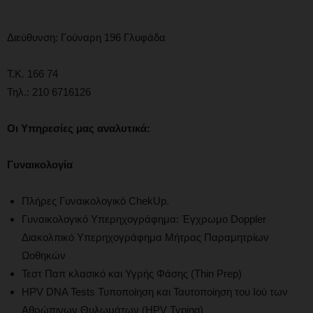
Διεύθυνση: Γούναρη 196 Γλυφάδα
Τ.Κ. 166 74
Τηλ.: 210 6716126
Οι
Υπηρεσίες μας αναλυτικά:
Γυναικολογία
Πλήρες Γυναικολογικό ChekUp.
Γυναικολογικό Υπερηχογράφημα: Έγχρωμο Doppler
Διακολπικό Υπερηχογράφημα Μήτρας Παραμητρίων
Ωοθηκών
Τεστ Παπ κλασικό και Υγρής Φάσης (Thin Prep)
HPV DNA Tests Τυποποίηση και Ταυτοποίηση του Ιού των
Αθρώπινων Θυλωμάτων (HPV Typing)