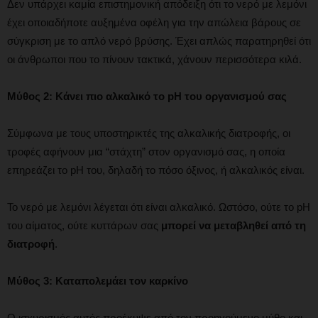
Δεν υπάρχει καμία επιστημονική απόδειξη ότι το νερό με λεμόνι
έχει οποιαδήποτε αυξημένα οφέλη για την απώλεια βάρους σε
σύγκριση με το απλό νερό βρύσης. Έχει απλώς παρατηρηθεί ότι
οι άνθρωποι που το πίνουν τακτικά, χάνουν περισσότερα κιλά.
Μύθος 2: Κάνει πιο αλκαλικό το pH του οργανισμού σας
Σύμφωνα με τους υποστηρικτές της αλκαλικής διατροφής, οι
τροφές αφήνουν μια “στάχτη” στον οργανισμό σας, η οποία
επηρεάζει το pH του, δηλαδή το πόσο όξινος, ή αλκαλικός είναι.
Το νερό με λεμόνι λέγεται ότι είναι αλκαλικό. Ωστόσο, ούτε το pH
του αίματος, ούτε κυττάρων σας
μπορεί να μεταβληθεί από τη
διατροφή
.
Μύθος 3: Καταπολεμάει τον καρκίνο
Ο ισχυρισμός αυτός προέκυψε από τον προηγούμενο μύθο και