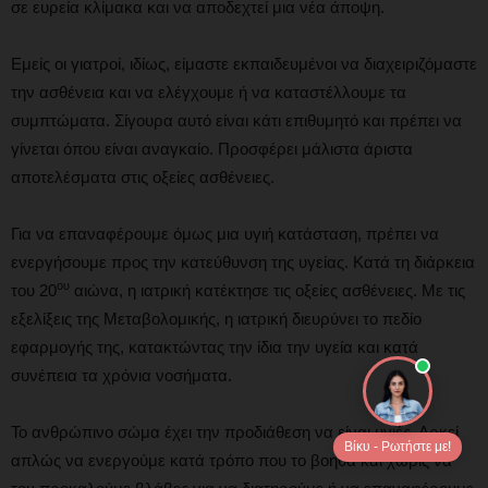
σε ευρεία κλίμακα και να αποδεχτεί μια νέα άποψη.
Εμείς οι γιατροί, ιδίως, είμαστε εκπαιδευμένοι να διαχειριζόμαστε
την ασθένεια και να ελέγχουμε ή να καταστέλλουμε τα
συμπτώματα. Σίγουρα αυτό είναι κάτι επιθυμητό και πρέπει να
γίνεται όπου είναι αναγκαίο. Προσφέρει μάλιστα άριστα
αποτελέσματα στις οξείες ασθένειες.
Για να επαναφέρουμε όμως μια υγιή κατάσταση, πρέπει να
ενεργήσουμε προς την κατεύθυνση της υγείας. Κατά τη διάρκεια
ου
του 20
αιώνα, η ιατρική κατέκτησε τις οξείες ασθένειες. Με τις
εξελίξεις της Μεταβολομικής, η ιατρική διευρύνει το πεδίο
εφαρμογής της, κατακτώντας την ίδια την υγεία και κατά
συνέπεια τα χρόνια νοσήματα.
Το ανθρώπινο σώμα έχει την προδιάθεση να είναι υγιές. Αρκεί
Βίκυ - Ρωτήστε με!
απλώς να ενεργούμε κατά τρόπο που το βοηθά και χωρίς να