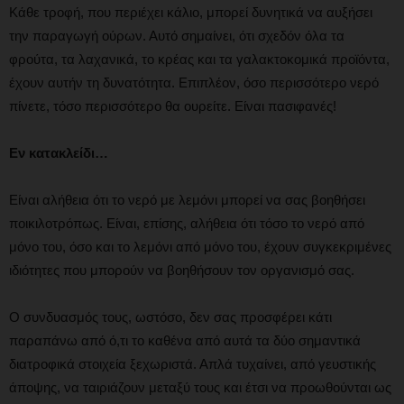
Κάθε τροφή, που περιέχει κάλιο, μπορεί δυνητικά να αυξήσει
την παραγωγή ούρων. Αυτό σημαίνει, ότι σχεδόν όλα τα
φρούτα, τα λαχανικά, το κρέας και τα γαλακτοκομικά προϊόντα,
έχουν αυτήν τη δυνατότητα. Επιπλέον, όσο περισσότερο νερό
πίνετε, τόσο περισσότερο θα ουρείτε. Είναι πασιφανές!
Εν κατακλείδι…
Είναι αλήθεια ότι το νερό με λεμόνι μπορεί να σας βοηθήσει
ποικιλοτρόπως. Είναι, επίσης, αλήθεια ότι τόσο το νερό από
μόνο του, όσο και το λεμόνι από μόνο του, έχουν συγκεκριμένες
ιδιότητες που μπορούν να βοηθήσουν τον οργανισμό σας.
Ο συνδυασμός τους, ωστόσο, δεν σας προσφέρει κάτι
παραπάνω από ό,τι το καθένα από αυτά τα δύο σημαντικά
διατροφικά στοιχεία ξεχωριστά. Απλά τυχαίνει, από γευστικής
άποψης, να ταιριάζουν μεταξύ τους και έτσι να προωθούνται ως