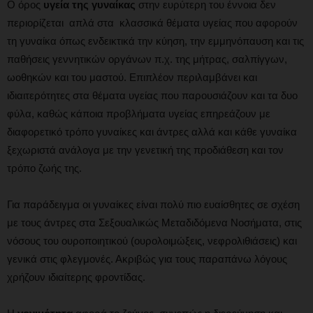
Ο όρος
υγεία της γυναίκας
στην ευρύτερη του έννοια δεν
περιορίζεται απλά στα κλασσικά θέματα υγείας που αφορούν
τη γυναίκα όπως ενδεικτικά την κύηση, την εμμηνόπαυση και τις
παθήσεις γεννητικών οργάνων π.χ. της μήτρας, σαλπίγγων,
ωοθηκών και του μαστού. Επιπλέον περιλαμβάνει και
ιδιαιτερότητες στα θέματα υγείας που παρουσιάζουν και τα δυο
φύλα, καθώς κάποια προβλήματα υγείας επηρεάζουν με
διαφορετικό τρόπο γυναίκες και άντρες αλλά και κάθε γυναίκα
ξεχωριστά ανάλογα με την γενετική της προδιάθεση και τον
τρόπο ζωής της.
Για παράδειγμα οι γυναίκες είναι πολύ πιο ευαίσθητες σε σχέση
με τους άντρες στα Σεξουαλικώς Μεταδιδόμενα Νοσήματα, στις
νόσους του ουροποιητικού (ουρολοιμώξεις, νεφρολιθιάσεις) και
γενικά στις φλεγμονές. Ακριβώς για τους παραπάνω λόγους
χρήζουν ιδιαίτερης φροντίδας.