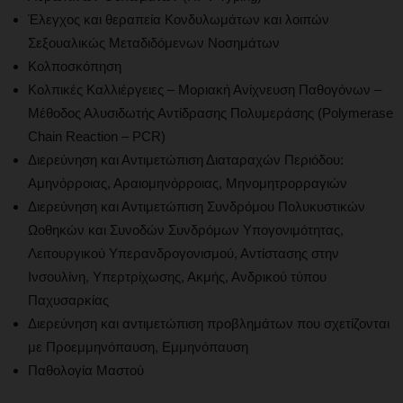
Έλεγχος και θεραπεία Κονδυλωμάτων και λοιπών
Σεξουαλικώς Μεταδιδόμενων Νοσημάτων
Κολποσκόπηση
Κολπικές Καλλιέργειες – Μοριακή Ανίχνευση Παθογόνων –
Μέθοδος Αλυσιδωτής Αντίδρασης Πολυμεράσης (Polymerase
Chain Reaction – PCR)
Διερεύνηση και Αντιμετώπιση Διαταραχών Περιόδου:
Αμηνόρροιας, Αραιομηνόρροιας, Μηνομητρορραγιών
Διερεύνηση και Αντιμετώπιση Συνδρόμου Πολυκυστικών
Ωοθηκών και Συνοδών Συνδρόμων Υπογονιμότητας,
Λειτουργικού Υπερανδρογονισμού, Αντίστασης στην
Ινσουλίνη, Υπερτρίχωσης, Ακμής, Ανδρικού τύπου
Παχυσαρκίας
Διερεύνηση και αντιμετώπιση προβλημάτων που σχετίζονται
με Προεμμηνόπαυση, Εμμηνόπαυση
Παθολογία Μαστού