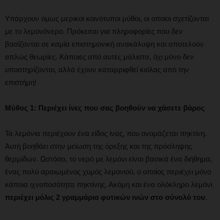
Υπάρχουν όμως μερικοί κοινότυποι μύθοι, οι οποίοι σχετίζονται
με το λεμονόνερο. Πρόκειται για πληροφορίες που δεν
βασίζονται σε καμία επιστημονική ανακάλυψη και αποτελούν
απλώς θεωρίες. Κάποιες από αυτές μάλιστα, όχι μόνο δεν
υποστηρίζονται, αλλά έχουν καταρριφθεί κιόλας από την
επιστήμη!
Μύθος 1: Περιέχει ίνες που σας βοηθούν να χάσετε βάρος
Τα λεμόνια περιέχουν ένα είδος ίνας, που ονομάζεται πηκτίνη.
Αυτή βοηθάει στην μείωση της όρεξης και της πρόσληψης
θερμίδων. Ωστόσο, το νερό με λεμόνι είναι βασικά ένα διήθημα,
ένας πολύ αραιωμένος χυμός λεμονιού, ο οποίος περιέχει μόνο
κάποια ιχνοποσότητα πηκτίνης. Ακόμη και ένα ολόκληρο λεμόνι
περιέχει μόλις 2 γραμμάρια φυτικών ινών στο σύνολό του
.