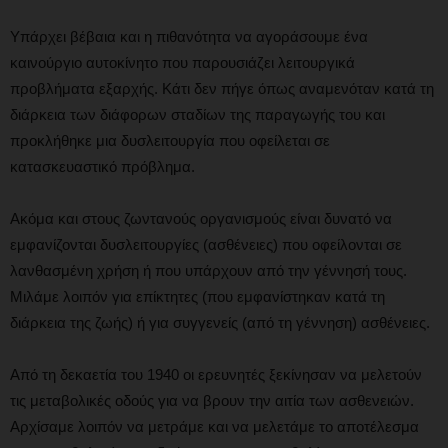
Υπάρχει βέβαια και η πιθανότητα να αγοράσουμε ένα
καινούργιο αυτοκίνητο που παρουσιάζει λειτουργικά
προβλήματα εξαρχής. Κάτι δεν πήγε όπως αναμενόταν κατά τη
διάρκεια των διάφορων σταδίων της παραγωγής του και
προκλήθηκε μια δυσλειτουργία που οφείλεται σε
κατασκευαστικό πρόβλημα.
Ακόμα και στους ζωντανούς οργανισμούς είναι δυνατό να
εμφανίζονται δυσλειτουργίες (ασθένειες) που οφείλονται σε
λανθασμένη χρήση ή που υπάρχουν από την γέννησή τους.
Μιλάμε λοιπόν για επίκτητες (που εμφανίστηκαν κατά τη
διάρκεια της ζωής) ή για συγγενείς (από τη γέννηση) ασθένειες.
Από τη δεκαετία του 1940 οι ερευνητές ξεκίνησαν να μελετούν
τις μεταβολικές οδούς για να βρουν την αιτία των ασθενειών.
Αρχίσαμε λοιπόν να μετράμε και να μελετάμε το αποτέλεσμα