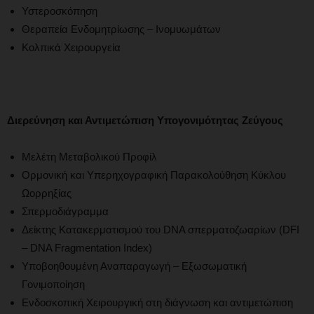
Υστεροσκόπηση
Θεραπεία Ενδομητρίωσης – Ινομυωμάτων
Κολπικά Χειρουργεία
Διερεύνηση και Αντιμετώπιση Υπογονιμότητας Ζεύγους
Μελέτη Μεταβολικού Προφίλ
Ορμονική και Υπερηχογραφική Παρακολούθηση Κύκλου
Ωορρηξίας
Σπερμοδιάγραμμα
Δείκτης Κατακερματισμού του DNA σπερματοζωαρίων (DFI
– DNA Fragmentation Index)
Υποβοηθουμένη Αναπαραγωγή – Εξωσωματική
Γονιμοποίηση
Ενδοσκοπική Χειρουργική στη διάγνωση και αντιμετώπιση