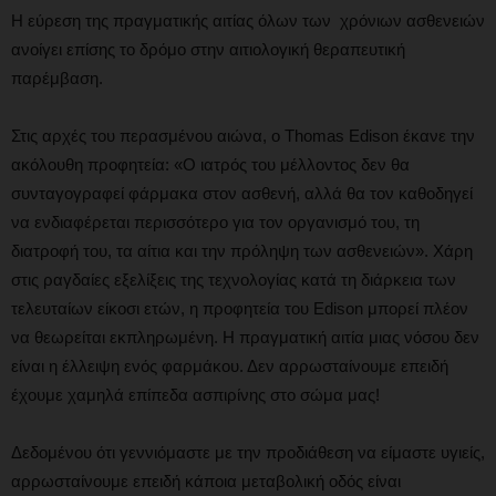
Η εύρεση της πραγματικής αιτίας όλων των χρόνιων ασθενειών
ανοίγει επίσης το δρόμο στην αιτιολογική θεραπευτική
παρέμβαση.
Στις αρχές του περασμένου αιώνα, ο Thomas Edison έκανε την
ακόλουθη προφητεία: «Ο ιατρός του μέλλοντος δεν θα
συνταγογραφεί φάρμακα στον ασθενή, αλλά θα τον καθοδηγεί
να ενδιαφέρεται περισσότερο για τον οργανισμό του, τη
διατροφή του, τα αίτια και την πρόληψη των ασθενειών». Χάρη
στις ραγδαίες εξελίξεις της τεχνολογίας κατά τη διάρκεια των
τελευταίων είκοσι ετών, η προφητεία του Edison μπορεί πλέον
να θεωρείται εκπληρωμένη. Η πραγματική αιτία μιας νόσου δεν
είναι η έλλειψη ενός φαρμάκου. Δεν αρρωσταίνουμε επειδή
έχουμε χαμηλά επίπεδα ασπιρίνης στο σώμα μας!
Δεδομένου ότι γεννιόμαστε με την προδιάθεση να είμαστε υγιείς,
αρρωσταίνουμε επειδή κάποια μεταβολική οδός είναι