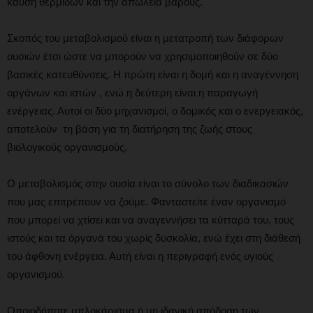
καύση θερμίδων και την απώλεια βάρους.
Σκοπός του μεταβολισμού είναι η μετατροπή των διάφορων
ουσιών έτσι ώστε να μπορούν να χρησιμοποιηθούν σε δύο
βασικές κατευθύνσεις. Η πρώτη είναι η δομή και η αναγέννηση
οργάνων και ιστών , ενώ η δεύτερη είναι η παραγωγή
ενέργειας. Αυτοί οι δύο μηχανισμοί, ο δομικός και ο ενεργειακός,
αποτελούν τη βάση για τη διατήρηση της ζωής στους
βιολογικούς οργανισμούς.
Ο μεταβολισμός στην ουσία είναι το σύνολο των διαδικασιών
που μας επιτρέπουν να ζούμε. Φανταστείτε έναν οργανισμό
που μπορεί να χτίσει και να αναγεννήσει τα κύτταρά του, τους
ιστούς και τα όργανά του χωρίς δυσκολία, ενώ έχει στη διάθεσή
του άφθονη ενέργεια. Αυτή είναι η περιγραφή ενός υγιούς
οργανισμού.
Οποιοδήποτε μπλοκάρισμα ή μη ιδανική απόδοση των