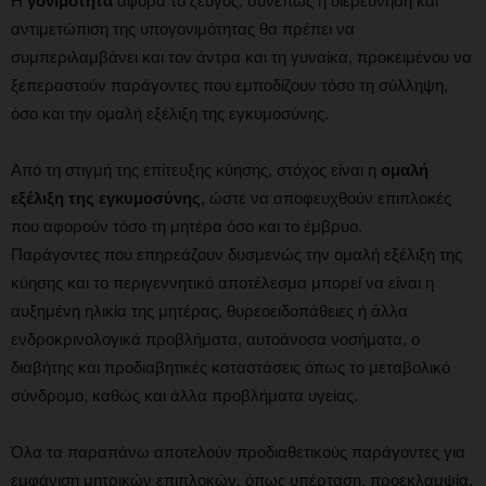
Η
γονιμότητα
αφορά το ζεύγος, συνεπώς η διερεύνηση και
αντιμετώπιση της υπογονιμότητας θα πρέπει να
συμπεριλαμβάνει και τον άντρα και τη γυναίκα, προκειμένου να
ξεπεραστούν παράγοντες που εμποδίζουν τόσο τη σύλληψη,
όσο και την ομαλή εξέλιξη της εγκυμοσύνης.
Από τη στιγμή της επίτευξης κύησης, στόχος είναι η
ομαλή
εξέλιξη της εγκυμοσύνης
, ώστε να αποφευχθούν επιπλοκές
που αφορούν τόσο τη μητέρα όσο και το έμβρυο.
Παράγοντες που επηρεάζουν δυσμενώς την ομαλή εξέλιξη της
κύησης και το περιγεννητικό αποτέλεσμα μπορεί να είναι η
αυξημένη ηλικία της μητέρας, θυρεοειδοπάθειες ή άλλα
ενδροκρινολογικά προβλήματα, αυτοάνοσα νοσήματα, ο
διαβήτης και προδιαβητικές καταστάσεις όπως το μεταβολικό
σύνδρομο, καθώς και άλλα προβλήματα υγείας.
Όλα τα παραπάνω αποτελούν προδιαθετικούς παράγοντες για
εμφάνιση μητρικών επιπλοκών, όπως υπέρταση, προεκλαμψία,