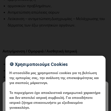
ορμονικών προβλημάτων,
Αντιμετώπιση απώλειας ούρων
Λεύκανση – αντιμετώπιση Δυσχρωμίας – Μελάχρωσης του
δέρματος των έξω γεννητικών οργάνων.
Αντιγήρανση / Ομορφιά / Αισθητική Ιατρική
🍪 Χρησιμοποιούμε Cookies
Αποκατάσταση της σφριγηλότητας του δέρματος .
Ανόρθωση (Lifting) δέρματος.
Η ιστοσελίδα μας χρησιμοποιεί cookies για τη βελτίωση
Αντιμετώπιση χαλάρωσης δέρματος.
της εμπειρίας σας, την ανάλυση της επισκεψιμότητας και
για σκοπούς μάρκετινγκ.
Αντιμετώπιση της γήρανσης / φωτογήρανσης.
×
Αναζωογόνηση δέρματος.
Το περιεχόμενο έχει
αποκλειστικά ενημερωτικό χαρακτήρα
Σύσφιξη του χαλαρωμένου δέρματος
και δεν αποτελεί ιατρική συμβουλή. Για οποιοδήποτε
Καταπολέμηση της κυτταρίτιδας και του τοπικού πάχους.
ιατρικό ζήτημα επικοινωνήστε με εξειδικευμένο
γυναικολόγο.
Θεραπεία ακμής, ουλών, ραγάδων