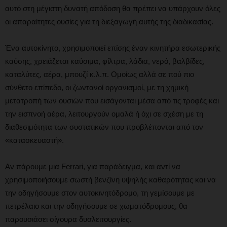
αυτό στη μέγιστη δυνατή απόδοση θα πρέπει να υπάρχουν όλες
οι απαραίτητες ουσίες για τη διεξαγωγή αυτής της διαδικασίας.
Ένα αυτοκίνητο, χρησιμοποιεί επίσης έναν κινητήρα εσωτερικής
καύσης, χρειάζεται καύσιμα, φίλτρα, λάδια, νερό, βαλβίδες,
καταλύτες, αέρα, μπουζί κ.λ.π. Ομοίως αλλά σε πού πιο
σύνθετο επίπεδο, οι ζωντανοί οργανισμοί, με τη χημική
μετατροπή των ουσιών που εισάγονται μέσα από τις τροφές και
την εισπνοή αέρα, λειτουργούν ομαλά ή όχι σε σχέση με τη
διαθεσιμότητα των συστατικών που προβλέπονται από τον
«κατασκευαστή».
Αν πάρουμε μια Ferrari, για παράδειγμα, και αντί να
χρησιμοποιήσουμε σωστή βενζίνη υψηλής καθαρότητας και να
την οδηγήσουμε στον αυτοκινητόδρομο, τη γεμίσουμε με
πετρέλαιο και την οδηγήσουμε σε χωματόδρομους, θα
παρουσιάσει σίγουρα δυσλειτουργίες.