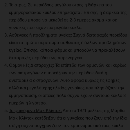
Το στρες.
Σε περιόδους μεγάλου στρες η διάρκεια του
εμμηνορυσιακού κύκλου επηρεάζεται. Επίσης, η διάρκεια της
περιόδου μπορεί να μειωθεί σε 2-3 ημέρες ακόμα και σε
γυναίκες που είχαν πιο μεγάλο κύκλο.
Ασθένειες ή προβλήματα υγείας:
Συχνά διαταραχές περιόδου
είναι το πρώτο σύμπτωμα ασθένειας ή άλλων προβλημάτων
υγείας. Επίσης, κάποια φάρμακα μπορούν να προκαλέσουν
διαταραχές περιόδου ως παρενέργεια.
Ορμονικές Διαταραχές:
Τα επίπεδα των ορμονών και κυρίως
των οιστρογόνων επηρεάζουν την περίοδο ειδικά η
ανεπάρκεια οιστρογόνων. Αυτό αφορά κυρίως τις έφηβες
αλλά και μεγαλύτερης ηλικίας γυναίκες που πλησιάζουν την
εμμηνόπαυση, οι οποίες πολύ συχνά έχουν σύντομο κύκλο 3
ημερών ή λιγότερο.
Το φαινόμενο Μακ Κλίντοκ:
Από το 1971 μελέτες της Μάρθα
Μακ Κλίντοκ κατέδειξαν ότι οι γυναίκες που ζουν υπό την ίδια
στέγη συχνά συγχρονίζουν τον εμμηνορυσιακό τους κύκλο