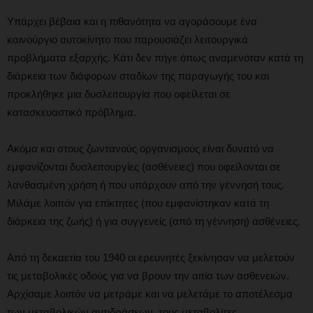
Υπάρχει βέβαια και η πιθανότητα να αγοράσουμε ένα
καινούργιο αυτοκίνητο που παρουσιάζει λειτουργικά
προβλήματα εξαρχής. Κάτι δεν πήγε όπως αναμενόταν κατά τη
διάρκεια των διάφορων σταδίων της παραγωγής του και
προκλήθηκε μια δυσλειτουργία που οφείλεται σε
κατασκευαστικό πρόβλημα.
Ακόμα και στους ζωντανούς οργανισμούς είναι δυνατό να
εμφανίζονται δυσλειτουργίες (ασθένειες) που οφείλονται σε
λανθασμένη χρήση ή που υπάρχουν από την γέννησή τους.
Μιλάμε λοιπόν για επίκτητες (που εμφανίστηκαν κατά τη
διάρκεια της ζωής) ή για συγγενείς (από τη γέννηση) ασθένειες.
Από τη δεκαετία του 1940 οι ερευνητές ξεκίνησαν να μελετούν
τις μεταβολικές οδούς για να βρουν την αιτία των ασθενειών.
Αρχίσαμε λοιπόν να μετράμε και να μελετάμε το αποτέλεσμα
των μεταβολικών αντιδράσεων, τους μεταβολίτες.