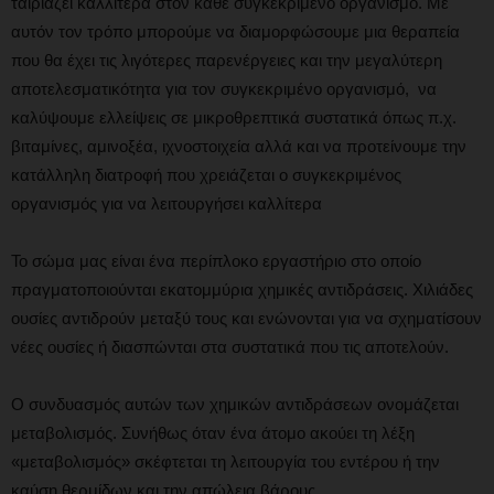
ταιριάζει καλλίτερα στον κάθε συγκεκριμένο οργανισμό. Με
αυτόν τον τρόπο μπορούμε να διαμορφώσουμε μια θεραπεία
που θα έχει τις λιγότερες παρενέργειες και την μεγαλύτερη
αποτελεσματικότητα για τον συγκεκριμένο οργανισμό, να
καλύψουμε ελλείψεις σε μικροθρεπτικά συστατικά όπως π.χ.
βιταμίνες, αμινοξέα, ιχνοστοιχεία αλλά και να προτείνουμε την
κατάλληλη διατροφή που χρειάζεται ο συγκεκριμένος
οργανισμός για να λειτουργήσει καλλίτερα
Το σώμα μας είναι ένα περίπλοκο εργαστήριο στο οποίο
πραγματοποιούνται εκατομμύρια χημικές αντιδράσεις. Χιλιάδες
ουσίες αντιδρούν μεταξύ τους και ενώνονται για να σχηματίσουν
νέες ουσίες ή διασπώνται στα συστατικά που τις αποτελούν.
Ο συνδυασμός αυτών των χημικών αντιδράσεων ονομάζεται
μεταβολισμός. Συνήθως όταν ένα άτομο ακούει τη λέξη
«μεταβολισμός» σκέφτεται τη λειτουργία του εντέρου ή την
καύση θερμίδων και την απώλεια βάρους.