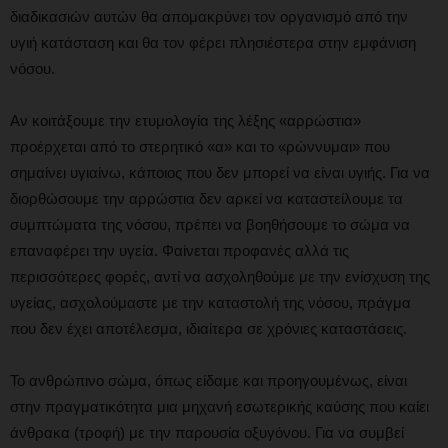
διαδικασιών αυτών θα απομακρύνει τον οργανισμό από την
υγιή κατάσταση και θα τον φέρει πλησιέστερα στην εμφάνιση
νόσου.
Αν κοιτάξουμε την ετυμολογία της λέξης «αρρώστια»
προέρχεται από το στερητικό «α» και το «ρώννυμαι» που
σημαίνει υγιαίνω, κάποιος που δεν μπορεί να είναι υγιής. Για να
διορθώσουμε την αρρώστια δεν αρκεί να καταστείλουμε τα
συμπτώματα της νόσου, πρέπει να βοηθήσουμε το σώμα να
επαναφέρει την υγεία. Φαίνεται προφανές αλλά τις
περισσότερες φορές, αντί να ασχοληθούμε με την ενίσχυση της
υγείας, ασχολούμαστε με την καταστολή της νόσου, πράγμα
που δεν έχει αποτέλεσμα, ιδιαίτερα σε χρόνιες καταστάσεις.
Το ανθρώπινο σώμα, όπως είδαμε και προηγουμένως, είναι
στην πραγματικότητα μια μηχανή εσωτερικής καύσης που καίει
άνθρακα (τροφή) με την παρουσία οξυγόνου. Για να συμβεί