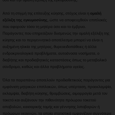
Από τη στιγμή της επίτευξης κύησης, στόχος είναι η
ομαλή
εξέλιξη της εγκυμοσύνης
, ώστε να αποφευχθούν επιπλοκές
που αφορούν τόσο τη μητέρα όσο και το έμβρυο.
Παράγοντες που επηρεάζουν δυσμενώς την ομαλή εξέλιξη της
κύησης και το περιγεννητικό αποτέλεσμα μπορεί να είναι η
αυξημένη ηλικία της μητέρας, θυρεοειδοπάθειες ή άλλα
ενδροκρινολογικά προβλήματα, αυτοάνοσα νοσήματα, ο
διαβήτης και προδιαβητικές καταστάσεις όπως το μεταβολικό
σύνδρομο, καθώς και άλλα προβλήματα υγείας.
Όλα τα παραπάνω αποτελούν προδιαθετικούς παράγοντες για
εμφάνιση μητρικών επιπλοκών, όπως υπέρταση, προεκλαμψία,
εκλαμψία, διαβήτη κύησης, θρομβώσεις, αιμορραγία μετά τον
τοκετό και αυξάνουν την πιθανότητα πρόωρου τοκετού
αποβολών, καισαρικής τομής και γέννησης λιποβαρών ή
πρόωρων νεογνών, τα οποία στατιστικά εμφανίζουν συχνότερα