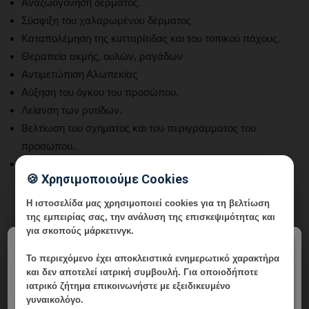
Αναζωογόνηση δέρματος.
Σύσφιξη του χαλαρωμένου δέρματος
Καταπολέμηση της κυτταρίτιδας και του τοπικού πάχους.
Θεραπεία ακμής, ουλών, ραγάδων
Αντιμετώπιση Αλωπεκίας
Αύξηση του όγκου του προσώπου.
Λείανση των ρυτίδων.
Βελτίωση του σχήματος και του περιγράμματος του
προσώπου.
Σμίλεμα των χειλιών.
🍪 Χρησιμοποιούμε Cookies
Η ιστοσελίδα μας χρησιμοποιεί cookies για τη βελτίωση
της εμπειρίας σας, την ανάλυση της επισκεψιμότητας και
για σκοπούς μάρκετινγκ.
×
Το περιεχόμενο έχει
αποκλειστικά ενημερωτικό χαρακτήρα
και δεν αποτελεί ιατρική συμβουλή. Για οποιοδήποτε
ιατρικό ζήτημα επικοινωνήστε με εξειδικευμένο
γυναικολόγο.