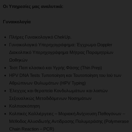
Οι
Υπηρεσίες μας αναλυτικά:
Γυναικολογία
Πλήρες Γυναικολογικό ChekUp.
Γυναικολογικό Υπερηχογράφημα: Έγχρωμο Doppler
Διακολπικό Υπερηχογράφημα Μήτρας Παραμητρίων
Ωοθηκών
Τεστ Παπ κλασικό και Υγρής Φάσης (Thin Prep)
HPV DNA Tests Τυποποίηση και Ταυτοποίηση του Ιού των
Αθρώπινων Θυλωμάτων (HPV Typing)
Έλεγχος και θεραπεία Κονδυλωμάτων και λοιπών
Σεξουαλικώς Μεταδιδόμενων Νοσημάτων
Κολποσκόπηση
Κολπικές Καλλιέργειες – Μοριακή Ανίχνευση Παθογόνων –
Μέθοδος Αλυσιδωτής Αντίδρασης Πολυμεράσης (Polymerase
Chain Reaction – PCR)