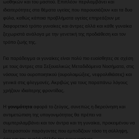
ωοθηκών και του μαστού. Επιπλέον περιλαμβάνει και
ιδιαιτερότητες στα θέματα υγείας που παρουσιάζουν και τα δυο
φύλα, καθώς κάποια προβλήματα υγείας επηρεάζουν με
διαφορετικό τρόπο γυναίκες και άντρες αλλά και κάθε γυναίκα
ξεχωριστά ανάλογα με την γενετική της προδιάθεση και τον
τρόπο ζωής της.
Για παράδειγμα οι γυναίκες είναι πολύ πιο ευαίσθητες σε σχέση
με τους άντρες στα Σεξουαλικώς Μεταδιδόμενα Νοσήματα, στις
νόσους του ουροποιητικού (ουρολοιμώξεις, νεφρολιθιάσεις) και
γενικά στις φλεγμονές. Ακριβώς για τους παραπάνω λόγους
χρήζουν ιδιαίτερης φροντίδας.
Η
γονιμότητα
αφορά το ζεύγος, συνεπώς η διερεύνηση και
αντιμετώπιση της υπογονιμότητας θα πρέπει να
συμπεριλαμβάνει και τον άντρα και τη γυναίκα, προκειμένου να
ξεπεραστούν παράγοντες που εμποδίζουν τόσο τη σύλληψη,
όσο και την ομαλή εξέλιξη της εγκυμοσύνης.