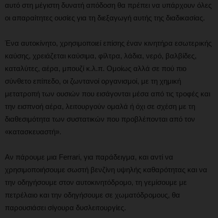
αυτό στη μέγιστη δυνατή απόδοση θα πρέπει να υπάρχουν όλες
οι απαραίτητες ουσίες για τη διεξαγωγή αυτής της διαδικασίας.
Ένα αυτοκίνητο, χρησιμοποιεί επίσης έναν κινητήρα εσωτερικής
καύσης, χρειάζεται καύσιμα, φίλτρα, λάδια, νερό, βαλβίδες,
καταλύτες, αέρα, μπουζί κ.λ.π. Ομοίως αλλά σε πού πιο
σύνθετο επίπεδο, οι ζωντανοί οργανισμοί, με τη χημική
μετατροπή των ουσιών που εισάγονται μέσα από τις τροφές και
την εισπνοή αέρα, λειτουργούν ομαλά ή όχι σε σχέση με τη
διαθεσιμότητα των συστατικών που προβλέπονται από τον
«κατασκευαστή».
Αν πάρουμε μια Ferrari, για παράδειγμα, και αντί να
χρησιμοποιήσουμε σωστή βενζίνη υψηλής καθαρότητας και να
την οδηγήσουμε στον αυτοκινητόδρομο, τη γεμίσουμε με
πετρέλαιο και την οδηγήσουμε σε χωματόδρομους, θα
παρουσιάσει σίγουρα δυσλειτουργίες.