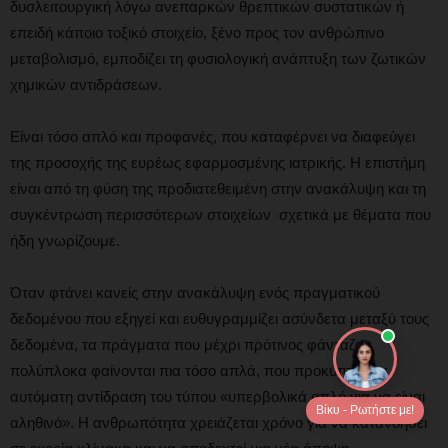
δυσλειτουργική λόγω ανεπαρκών θρεπτικών συστατικών ή
επειδή κάποιο τοξικό στοιχείο, ξένο προς τον ανθρώπινο
μεταβολισμό, εμποδίζει τη φυσιολογική ανάπτυξη των ζωτικών
χημικών αντιδράσεων.
Είναι τόσο απλό και προφανές, που καταφέρνει να διαφεύγει
της προσοχής της ευρέως εφαρμοσμένης ιατρικής. Η επιστήμη
είναι από τη φύση της προδιατεθειμένη στην ανακάλυψη και τη
συγκέντρωση περισσότερων στοιχείων σχετικά με θέματα που
ήδη γνωρίζουμε.
Όταν φτάνει κανείς στην ανακάλυψη ενός πραγματικού
δεδομένου που εξηγεί και ευθυγραμμίζει ασύνδετα μεταξύ τους
δεδομένα, τα πράγματα που μέχρι πρότινος φάνταζαν
πολύπλοκα φαίνονται πια τόσο απλά, που προκύπτει μια
αυτόματη αντίδραση του τύπου «υπερβολικά απλό για να είναι
Βίκυ - Ρωτήστε με!
αληθινό». Η ανθρωπότητα χρειάζεται χρόνο για να κατανοήσει