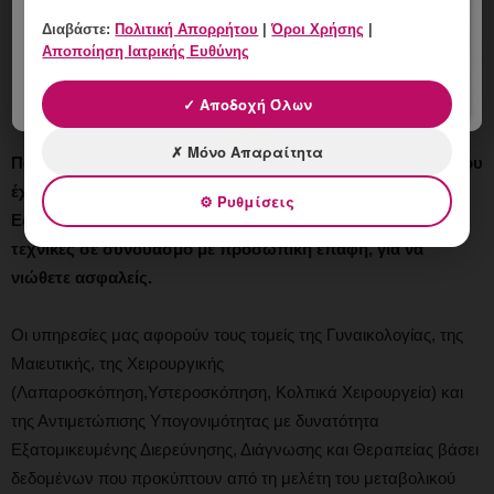
Διαβάστε:
Πολιτική Απορρήτου
|
Όροι Χρήσης
|
Αποποίηση Ιατρικής Ευθύνης
✓ Αποδοχή Όλων
✗ Μόνο Απαραίτητα
Παρέχουμε ένα ευρύ φάσμα εξειδικευμένων υπηρεσιών, που
έχουν στόχο την ολοκληρωμένη φροντίδα της γυναίκας.
⚙ Ρυθμίσεις
Εφαρμόζουμε εξατομικευμένα
πρωτοποριακές ιατρικές
τεχνικές
σε συνδυασμό με προσωπική επαφή, για να
νιώθετε ασφαλείς.
Οι υπηρεσίες μας αφορούν τους τομείς της Γυναικολογίας, της
Μαιευτικής, της Χειρουργικής
(Λαπαροσκόπηση,Υστεροσκόπηση, Κολπικά Χειρουργεία) και
της Αντιμετώπισης Υπογονιμότητας με δυνατότητα
Εξατομικευμένης Διερεύνησης, Διάγνωσης και Θεραπείας βάσει
δεδομένων που προκύπτουν από τη μελέτη του μεταβολικού