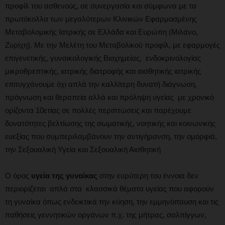
προφίλ του ασθενούς, σε συνεργασία και σύμφωνα με τα
πρωτόκολλα των μεγαλύτερων Κλινικών Εφαρμοσμένης
Μεταβολομικής Ιατρικής σε Ελλάδα και Ευρώπη (Μιλάνο,
Ζυρίχη). Με την Μελέτη του Μεταβολικού προφίλ, με εφαρμογές
επιγενετικής, γυναικολογικής Βιοχημείας, ενδοκρινολογίας
μικροθρεπτικής, ιατρικής διατροφής και αισθητικής ιατρικής
επιτυγχάνουμε όχι απλά την καλλίτερη δυνατή διάγνωση,
πρόγνωση και θεραπεία αλλά και πρόληψη υγείας με χρονικό
ορίζοντα 10ετίας σε πολλές περιπτώσεις και παρέχουμε
δυνατότητες βελτίωσης της σωματικής, νοητικής και κοινωνικής
ευεξίας που συμπεριλαμβάνουν την αντιγήρανση, την ομορφιά,
την Σεξουαλική Υγεία και Σεξουαλική Αισθητική
Ο όρος
υγεία της γυναίκας
στην ευρύτερη του έννοια δεν
περιορίζεται απλά στα κλασσικά θέματα υγείας που αφορούν
τη γυναίκα όπως ενδεικτικά την κύηση, την εμμηνόπαυση και τις
παθήσεις γεννητικών οργάνων π.χ. της μήτρας, σαλπίγγων,