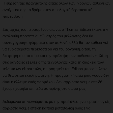
Η εύρεση της πραγματικής αιτίας όλων των χρόνιων ασθενειών
ανοίγει επίσης το δρόμο στην αιτιολογική θεραπευτική
παρέμβαση.
Στις αρχές του περασμένου αιώνα, ο Thomas Edison έκανε την
ακόλουθη προφητεία: «Ο ιατρός του μέλλοντος δεν θα
συνταγογραφεί φάρμακα στον ασθενή, αλλά θα τον καθοδηγεί
να ενδιαφέρεται περισσότερο για τον οργανισμό του, τη
διατροφή του, τα αίτια και την πρόληψη των ασθενειών». Χάρη
στις ραγδαίες εξελίξεις της τεχνολογίας κατά τη διάρκεια των
τελευταίων είκοσι ετών, η προφητεία του Edison μπορεί πλέον
να θεωρείται εκπληρωμένη. Η πραγματική αιτία μιας νόσου δεν
είναι η έλλειψη ενός φαρμάκου. Δεν αρρωσταίνουμε επειδή
έχουμε χαμηλά επίπεδα ασπιρίνης στο σώμα μας!
Δεδομένου ότι γεννιόμαστε με την προδιάθεση να είμαστε υγιείς,
αρρωσταίνουμε επειδή κάποια μεταβολική οδός είναι