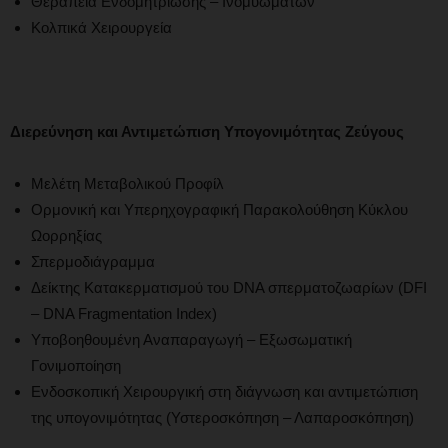
Θεραπεία Ενδομητρίωσης – Ινομυωμάτων
Κολπικά Χειρουργεία
Διερεύνηση και Αντιμετώπιση Υπογονιμότητας Ζεύγους
Μελέτη Μεταβολικού Προφίλ
Ορμονική και Υπερηχογραφική Παρακολούθηση Κύκλου
Ωορρηξίας
Σπερμοδιάγραμμα
Δείκτης Κατακερματισμού του DNA σπερματοζωαρίων (DFI
– DNA Fragmentation Index)
Υποβοηθουμένη Αναπαραγωγή – Εξωσωματική
Γονιμοποίηση
Ενδοσκοπική Χειρουργική στη διάγνωση και αντιμετώπιση
της υπογονιμότητας (Υστεροσκόπηση – Λαπαροσκόπηση)