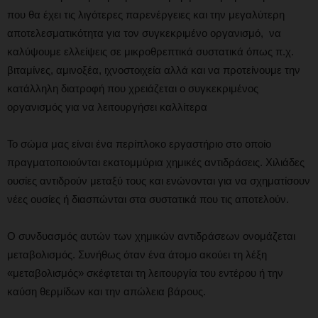
που θα έχει τις λιγότερες παρενέργειες και την μεγαλύτερη
αποτελεσματικότητα για τον συγκεκριμένο οργανισμό, να
καλύψουμε ελλείψεις σε μικροθρεπτικά συστατικά όπως π.χ.
βιταμίνες, αμινοξέα, ιχνοστοιχεία αλλά και να προτείνουμε την
κατάλληλη διατροφή που χρειάζεται ο συγκεκριμένος
οργανισμός για να λειτουργήσει καλλίτερα
Το σώμα μας είναι ένα περίπλοκο εργαστήριο στο οποίο
πραγματοποιούνται εκατομμύρια χημικές αντιδράσεις. Χιλιάδες
ουσίες αντιδρούν μεταξύ τους και ενώνονται για να σχηματίσουν
νέες ουσίες ή διασπώνται στα συστατικά που τις αποτελούν.
Ο συνδυασμός αυτών των χημικών αντιδράσεων ονομάζεται
μεταβολισμός. Συνήθως όταν ένα άτομο ακούει τη λέξη
«μεταβολισμός» σκέφτεται τη λειτουργία του εντέρου ή την
καύση θερμίδων και την απώλεια βάρους.