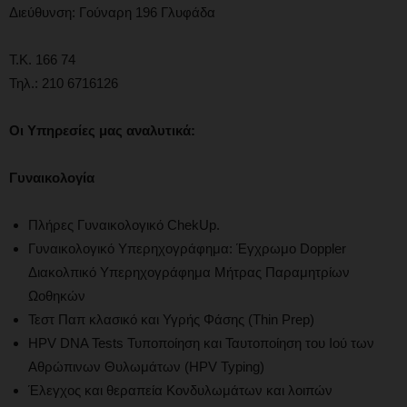
Διεύθυνση: Γούναρη 196 Γλυφάδα
Τ.Κ. 166 74
Τηλ.: 210 6716126
Οι
Υπηρεσίες μας αναλυτικά:
Γυναικολογία
Πλήρες Γυναικολογικό ChekUp.
Γυναικολογικό Υπερηχογράφημα: Έγχρωμο Doppler
Διακολπικό Υπερηχογράφημα Μήτρας Παραμητρίων
Ωοθηκών
Τεστ Παπ κλασικό και Υγρής Φάσης (Thin Prep)
HPV DNA Tests Τυποποίηση και Ταυτοποίηση του Ιού των
Αθρώπινων Θυλωμάτων (HPV Typing)
Έλεγχος και θεραπεία Κονδυλωμάτων και λοιπών