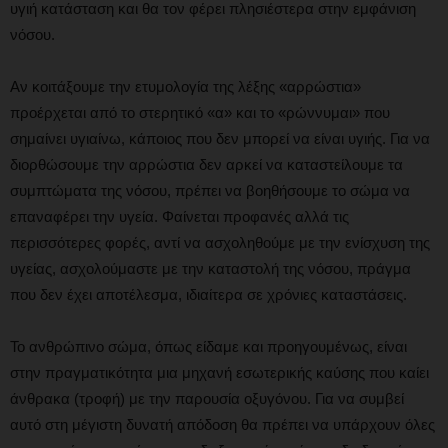
υγιή κατάσταση και θα τον φέρει πλησιέστερα στην εμφάνιση
νόσου.
Αν κοιτάξουμε την ετυμολογία της λέξης «αρρώστια»
προέρχεται από το στερητικό «α» και το «ρώννυμαι» που
σημαίνει υγιαίνω, κάποιος που δεν μπορεί να είναι υγιής. Για να
διορθώσουμε την αρρώστια δεν αρκεί να καταστείλουμε τα
συμπτώματα της νόσου, πρέπει να βοηθήσουμε το σώμα να
επαναφέρει την υγεία. Φαίνεται προφανές αλλά τις
περισσότερες φορές, αντί να ασχοληθούμε με την ενίσχυση της
υγείας, ασχολούμαστε με την καταστολή της νόσου, πράγμα
που δεν έχει αποτέλεσμα, ιδιαίτερα σε χρόνιες καταστάσεις.
Το ανθρώπινο σώμα, όπως είδαμε και προηγουμένως, είναι
στην πραγματικότητα μια μηχανή εσωτερικής καύσης που καίει
άνθρακα (τροφή) με την παρουσία οξυγόνου. Για να συμβεί
αυτό στη μέγιστη δυνατή απόδοση θα πρέπει να υπάρχουν όλες