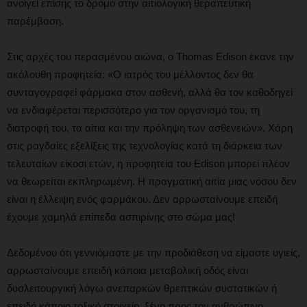
ανοίγει επίσης το δρόμο στην αιτιολογική θεραπευτική
παρέμβαση.
Στις αρχές του περασμένου αιώνα, ο Thomas Edison έκανε την
ακόλουθη προφητεία: «Ο ιατρός του μέλλοντος δεν θα
συνταγογραφεί φάρμακα στον ασθενή, αλλά θα τον καθοδηγεί
να ενδιαφέρεται περισσότερο για τον οργανισμό του, τη
διατροφή του, τα αίτια και την πρόληψη των ασθενειών». Χάρη
στις ραγδαίες εξελίξεις της τεχνολογίας κατά τη διάρκεια των
τελευταίων είκοσι ετών, η προφητεία του Edison μπορεί πλέον
να θεωρείται εκπληρωμένη. Η πραγματική αιτία μιας νόσου δεν
είναι η έλλειψη ενός φαρμάκου. Δεν αρρωσταίνουμε επειδή
έχουμε χαμηλά επίπεδα ασπιρίνης στο σώμα μας!
Δεδομένου ότι γεννιόμαστε με την προδιάθεση να είμαστε υγιείς,
αρρωσταίνουμε επειδή κάποια μεταβολική οδός είναι
δυσλειτουργική λόγω ανεπαρκών θρεπτικών συστατικών ή
επειδή κάποιο τοξικό στοιχείο, ξένο προς τον ανθρώπινο