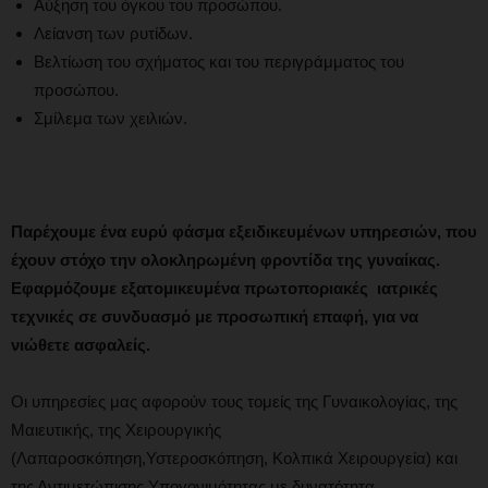
Αύξηση του όγκου του προσώπου.
Λείανση των ρυτίδων.
Βελτίωση του σχήματος και του περιγράμματος του
προσώπου.
Σμίλεμα των χειλιών.
Παρέχουμε ένα ευρύ φάσμα εξειδικευμένων υπηρεσιών, που
έχουν στόχο την ολοκληρωμένη φροντίδα της γυναίκας.
Εφαρμόζουμε εξατομικευμένα
πρωτοποριακές ιατρικές
τεχνικές
σε συνδυασμό με προσωπική επαφή, για να
νιώθετε ασφαλείς.
Οι υπηρεσίες μας αφορούν τους τομείς της Γυναικολογίας, της
Μαιευτικής, της Χειρουργικής
(Λαπαροσκόπηση,Υστεροσκόπηση, Κολπικά Χειρουργεία) και
της Αντιμετώπισης Υπογονιμότητας με δυνατότητα