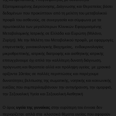
Εξατομικευμένης Διερεύνησης, Διάγνωσης και Θεραπείας βάσει
δεδομένων που προκύπτουν από τη μελέτη του μεταβολικού
προφίλ του ασθενούς, σε συνεργασία και σύμφωνα με τα
πρωτόκολλα των μεγαλύτερων Κλινικών Εφαρμοσμένης
Μεταβολομικής Ιατρικής σε Ελλάδα και Ευρώπη (Μιλάνο,
Ζυρίχη). Με την Μελέτη του Μεταβολικού προφίλ, με εφαρμογές
επιγενετικής, γυναικολογικής Βιοχημείας, ενδοκρινολογίας
μικροθρεπτικής, ιατρικής διατροφής και αισθητικής ιατρικής
επιτυγχάνουμε όχι απλά την καλλίτερη δυνατή διάγνωση,
πρόγνωση και θεραπεία αλλά και πρόληψη υγείας με χρονικό
ορίζοντα 10ετίας σε πολλές περιπτώσεις και παρέχουμε
δυνατότητες βελτίωσης της σωματικής, νοητικής και κοινωνικής
ευεξίας που συμπεριλαμβάνουν την αντιγήρανση, την ομορφιά,
την Σεξουαλική Υγεία και Σεξουαλική Αισθητική
Ο όρος
υγεία της γυναίκας
στην ευρύτερη του έννοια δεν
περιορίζεται απλά στα κλασσικά θέματα υγείας που αφορούν