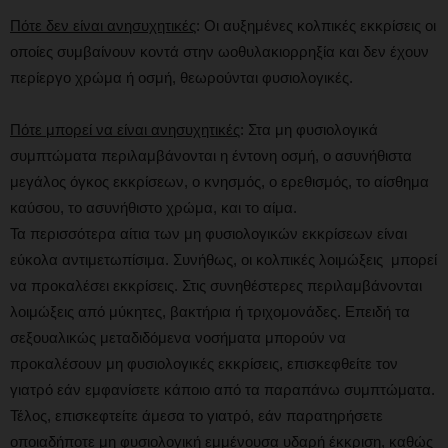
Πότε δεν είναι ανησυχητικές
: Οι αυξημένες κολπικές εκκρίσεις οι
οποίες συμβαίνουν κοντά στην ωοθυλακιορρηξία και δεν έχουν
περίεργο χρώμα ή οσμή, θεωρούνται φυσιολογικές.
Πότε μπορεί να είναι ανησυχητικές
: Στα μη φυσιολογικά
συμπτώματα περιλαμβάνονται η έντονη οσμή, ο ασυνήθιστα
μεγάλος όγκος εκκρίσεων, ο κνησμός, ο ερεθισμός, το αίσθημα
καύσου, το ασυνήθιστο χρώμα, και το αίμα.
Τα περισσότερα αίτια των μη φυσιολογικών εκκρίσεων είναι
εύκολα αντιμετωπίσιμα. Συνήθως, οι κολπικές λοιμώξεις μπορεί
να προκαλέσει εκκρίσεις. Στις συνηθέστερες περιλαμβάνονται
λοιμώξεις από μύκητες, βακτήρια ή τριχομονάδες. Επειδή τα
σεξουαλικώς μεταδιδόμενα νοσήματα μπορούν να
προκαλέσουν μη φυσιολογικές εκκρίσεις, επισκεφθείτε τον
γιατρό εάν εμφανίσετε κάποιο από τα παραπάνω συμπτώματα.
Τέλος, επισκεφτείτε άμεσα το γιατρό, εάν παρατηρήσετε
οποιαδήποτε μη φυσιολογική εμμένουσα υδαρή έκκριση, καθώς