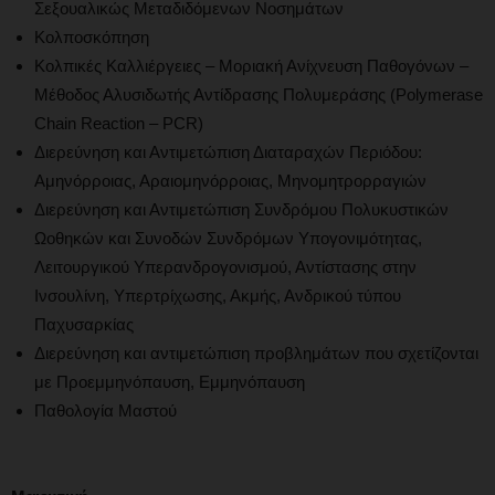
Σεξουαλικώς Μεταδιδόμενων Νοσημάτων
Κολποσκόπηση
Κολπικές Καλλιέργειες – Μοριακή Ανίχνευση Παθογόνων –
Μέθοδος Αλυσιδωτής Αντίδρασης Πολυμεράσης (Polymerase
Chain Reaction – PCR)
Διερεύνηση και Αντιμετώπιση Διαταραχών Περιόδου:
Αμηνόρροιας, Αραιομηνόρροιας, Μηνομητρορραγιών
Διερεύνηση και Αντιμετώπιση Συνδρόμου Πολυκυστικών
Ωοθηκών και Συνοδών Συνδρόμων Υπογονιμότητας,
Λειτουργικού Υπερανδρογονισμού, Αντίστασης στην
Ινσουλίνη, Υπερτρίχωσης, Ακμής, Ανδρικού τύπου
Παχυσαρκίας
Διερεύνηση και αντιμετώπιση προβλημάτων που σχετίζονται
με Προεμμηνόπαυση, Εμμηνόπαυση
Παθολογία Μαστού