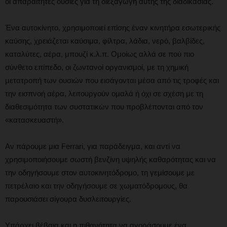
οι απαραίτητες ουσίες για τη διεξαγωγή αυτής της διαδικασίας.
Ένα αυτοκίνητο, χρησιμοποιεί επίσης έναν κινητήρα εσωτερικής
καύσης, χρειάζεται καύσιμα, φίλτρα, λάδια, νερό, βαλβίδες,
καταλύτες, αέρα, μπουζί κ.λ.π. Ομοίως αλλά σε πού πιο
σύνθετο επίπεδο, οι ζωντανοί οργανισμοί, με τη χημική
μετατροπή των ουσιών που εισάγονται μέσα από τις τροφές και
την εισπνοή αέρα, λειτουργούν ομαλά ή όχι σε σχέση με τη
διαθεσιμότητα των συστατικών που προβλέπονται από τον
«κατασκευαστή».
Αν πάρουμε μια Ferrari, για παράδειγμα, και αντί να
χρησιμοποιήσουμε σωστή βενζίνη υψηλής καθαρότητας και να
την οδηγήσουμε στον αυτοκινητόδρομο, τη γεμίσουμε με
πετρέλαιο και την οδηγήσουμε σε χωματόδρομους, θα
παρουσιάσει σίγουρα δυσλειτουργίες.
Υπάρχει βέβαια και η πιθανότητα να αγοράσουμε ένα