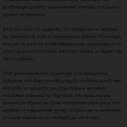
μεταβολισμό, εμποδίζει τη φυσιολογική ανάπτυξη των ζωτικών
χημικών αντιδράσεων.
Είναι τόσο απλό και προφανές, που καταφέρνει να διαφεύγει
της προσοχής της ευρέως εφαρμοσμένης ιατρικής. Η επιστήμη
είναι από τη φύση της προδιατεθειμένη στην ανακάλυψη και τη
συγκέντρωση περισσότερων στοιχείων σχετικά με θέματα που
ήδη γνωρίζουμε.
Όταν φτάνει κανείς στην ανακάλυψη ενός πραγματικού
δεδομένου που εξηγεί και ευθυγραμμίζει ασύνδετα μεταξύ τους
δεδομένα, τα πράγματα που μέχρι πρότινος φάνταζαν
πολύπλοκα φαίνονται πια τόσο απλά, που προκύπτει μια
αυτόματη αντίδραση του τύπου «υπερβολικά απλό για να είναι
αληθινό». Η ανθρωπότητα χρειάζεται χρόνο για να κατανοήσει
σε ευρεία κλίμακα και να αποδεχτεί μια νέα άποψη.