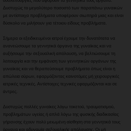
δυσλειτουργίες που αφορούν τα γεννητικά τους όργανα.
Δυστυχώς το μεγαλύτερο ποσοστό των παραπάνω γυναικών
με αντίστοιχα προβλήματα υποφέρουν σιωπηρά μιας και είναι
δύσκολο να μιλήσουν για τέτοιου είδους προβλήματα.
Σήμερα οι εξειδικευμένοι ιατροί έχουμε την δυνατότατα να
ανανεώσουμε τα γεννητικά όργανα της γυναίκας και να
αυξήσουμε την σεξουαλική απόλαυση, να βελτιώσουμε τη
λειτουργία και την εμφάνιση των γεννητικών οργάνων της
γυναίκας και να θεραπεύσουμε προβλήματα όπως είναι η
απώλεια ούρων, εφαρμόζοντας καινοτόμες μή χειρουργικές
ιατρικές τεχνικές. Αντίστοιχες τεχνικές εφαρμόζονται και σε
άντρες.
Δυστυχώς πολλές γυναίκες λόγω τοκετού, τραυματισμού,
προβλημάτων υγείας ή απλά λόγω της φυσικής διαδικασίας
γήρανσης έχουν πολύ μειωμένη αίσθηση στα γεννητικά τους
όργανα και αδυναμία σεξουαλικής απόλαυσης. Οι μή