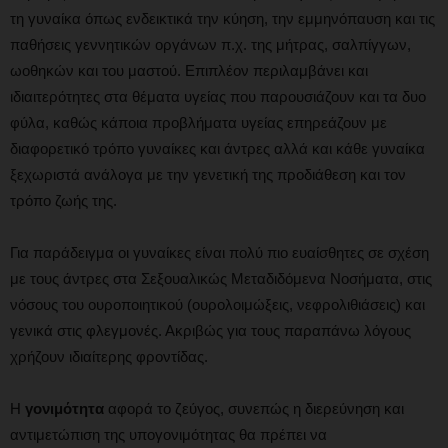
τη γυναίκα όπως ενδεικτικά την κύηση, την εμμηνόπαυση και τις
παθήσεις γεννητικών οργάνων π.χ. της μήτρας, σαλπίγγων,
ωοθηκών και του μαστού. Επιπλέον περιλαμβάνει και
ιδιαιτερότητες στα θέματα υγείας που παρουσιάζουν και τα δυο
φύλα, καθώς κάποια προβλήματα υγείας επηρεάζουν με
διαφορετικό τρόπο γυναίκες και άντρες αλλά και κάθε γυναίκα
ξεχωριστά ανάλογα με την γενετική της προδιάθεση και τον
τρόπο ζωής της.
Για παράδειγμα οι γυναίκες είναι πολύ πιο ευαίσθητες σε σχέση
με τους άντρες στα Σεξουαλικώς Μεταδιδόμενα Νοσήματα, στις
νόσους του ουροποιητικού (ουρολοιμώξεις, νεφρολιθιάσεις) και
γενικά στις φλεγμονές. Ακριβώς για τους παραπάνω λόγους
χρήζουν ιδιαίτερης φροντίδας.
Η
γονιμότητα
αφορά το ζεύγος, συνεπώς η διερεύνηση και
αντιμετώπιση της υπογονιμότητας θα πρέπει να