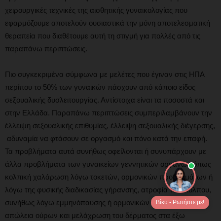
χειρουργικές τεχνικές της αισθητικής γυναικολογίας που
εφαρμόζουμε αποτελούν ουσιαστικά την μόνη αποτελεσματική
θεραπεία που διαθέτουμε αυτή τη στιγμή για πολλές από τις
παραπάνω περιπτώσεις.
Πιο συγκεκριμένα σύμφωνα με μελέτες που έγιναν στις ΗΠΑ
περίπου το 50% των γυναικών πάσχουν από κάποιο είδος
σεξουαλικής δυσλειτουργίας. Αντίστοιχα είναι τα ποσοστά και
στην Ελλάδα. Παραπάνω περιπτώσεις συμπεριλαμβάνουν την
έλλειψη σεξουαλικής επιθυμίας, έλλειψη σεξουαλικής διέγερσης,
αδυναμία να φτάσουν σε οργασμό και πόνο κατά την επαφή.
Τα προβλήματα αυτά συνήθως οφείλονται ή συνυπάρχουν με
άλλα προβλήματα των γυναικείων γεννητικών οργάνων όπως
κολπική χαλάρωση λόγω τοκετών, ορμονικών προβλημάτων ή
λόγω της φυσικής διαδικασίας γήρανσης, ατροφία του κόλπου,
συνήθως λόγω εμμηνόπαυσης ή ορμονικών προβλημάτων,
Βίκυ - Ρωτήστε με!
απώλεια ούρων και μελάχρωση του δέρματος στα έξω