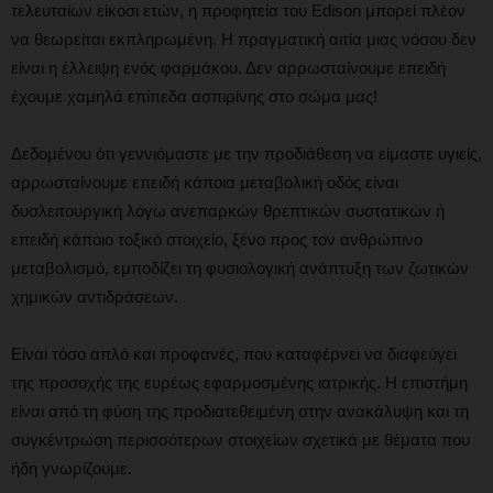
τελευταίων είκοσι ετών, η προφητεία του Edison μπορεί πλέον
να θεωρείται εκπληρωμένη. Η πραγματική αιτία μιας νόσου δεν
είναι η έλλειψη ενός φαρμάκου. Δεν αρρωσταίνουμε επειδή
έχουμε χαμηλά επίπεδα ασπιρίνης στο σώμα μας!
Δεδομένου ότι γεννιόμαστε με την προδιάθεση να είμαστε υγιείς,
αρρωσταίνουμε επειδή κάποια μεταβολική οδός είναι
δυσλειτουργική λόγω ανεπαρκών θρεπτικών συστατικών ή
επειδή κάποιο τοξικό στοιχείο, ξένο προς τον ανθρώπινο
μεταβολισμό, εμποδίζει τη φυσιολογική ανάπτυξη των ζωτικών
χημικών αντιδράσεων.
Είναι τόσο απλό και προφανές, που καταφέρνει να διαφεύγει
της προσοχής της ευρέως εφαρμοσμένης ιατρικής. Η επιστήμη
είναι από τη φύση της προδιατεθειμένη στην ανακάλυψη και τη
συγκέντρωση περισσότερων στοιχείων σχετικά με θέματα που
ήδη γνωρίζουμε.