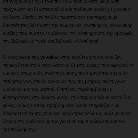
επιτυγχάνουμε όχι απλά την καλλίτερη δυνατή διάγνωση,
πρόγνωση και θεραπεία αλλά και πρόληψη υγείας με χρονικό
ορίζοντα 10ετίας σε πολλές περιπτώσεις και παρέχουμε
δυνατότητες βελτίωσης της σωματικής, νοητικής και κοινωνικής
ευεξίας που συμπεριλαμβάνουν την αντιγήρανση, την ομορφιά,
την Σεξουαλική Υγεία και Σεξουαλική Αισθητική
Ο όρος
υγεία της γυναίκας
στην ευρύτερη του έννοια δεν
περιορίζεται απλά στα κλασσικά θέματα υγείας που αφορούν τη
γυναίκα όπως ενδεικτικά την κύηση, την εμμηνόπαυση και τις
παθήσεις γεννητικών οργάνων π.χ. της μήτρας, σαλπίγγων,
ωοθηκών και του μαστού. Επιπλέον περιλαμβάνει και
ιδιαιτερότητες στα θέματα υγείας που παρουσιάζουν και τα δυο
φύλα, καθώς κάποια προβλήματα υγείας επηρεάζουν με
διαφορετικό τρόπο γυναίκες και άντρες αλλά και κάθε γυναίκα
ξεχωριστά ανάλογα με την γενετική της προδιάθεση και τον
τρόπο ζωής της.