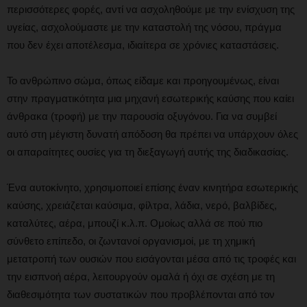
περισσότερες φορές, αντί να ασχοληθούμε με την ενίσχυση της
υγείας, ασχολούμαστε με την καταστολή της νόσου, πράγμα
που δεν έχει αποτέλεσμα, ιδιαίτερα σε χρόνιες καταστάσεις.
Το ανθρώπινο σώμα, όπως είδαμε και προηγουμένως, είναι
στην πραγματικότητα μια μηχανή εσωτερικής καύσης που καίει
άνθρακα (τροφή) με την παρουσία οξυγόνου. Για να συμβεί
αυτό στη μέγιστη δυνατή απόδοση θα πρέπει να υπάρχουν όλες
οι απαραίτητες ουσίες για τη διεξαγωγή αυτής της διαδικασίας.
Ένα αυτοκίνητο, χρησιμοποιεί επίσης έναν κινητήρα εσωτερικής
καύσης, χρειάζεται καύσιμα, φίλτρα, λάδια, νερό, βαλβίδες,
καταλύτες, αέρα, μπουζί κ.λ.π. Ομοίως αλλά σε πού πιο
σύνθετο επίπεδο, οι ζωντανοί οργανισμοί, με τη χημική
μετατροπή των ουσιών που εισάγονται μέσα από τις τροφές και
την εισπνοή αέρα, λειτουργούν ομαλά ή όχι σε σχέση με τη
διαθεσιμότητα των συστατικών που προβλέπονται από τον