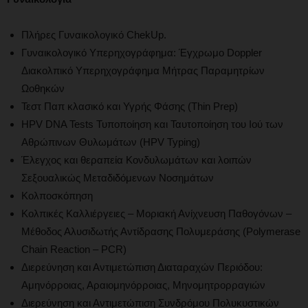
Πλήρες Γυναικολογικό ChekUp.
Γυναικολογικό Υπερηχογράφημα: Έγχρωμο Doppler
Διακολπικό Υπερηχογράφημα Μήτρας Παραμητρίων
Ωοθηκών
Τεστ Παπ κλασικό και Υγρής Φάσης (Thin Prep)
HPV DNA Tests Τυποποίηση και Ταυτοποίηση του Ιού των
Αθρώπινων Θυλωμάτων (HPV Typing)
Έλεγχος και θεραπεία Κονδυλωμάτων και λοιπών
Σεξουαλικώς Μεταδιδόμενων Νοσημάτων
Κολποσκόπηση
Κολπικές Καλλιέργειες – Μοριακή Ανίχνευση Παθογόνων –
Μέθοδος Αλυσιδωτής Αντίδρασης Πολυμεράσης (Polymerase
Chain Reaction – PCR)
Διερεύνηση και Αντιμετώπιση Διαταραχών Περιόδου:
Αμηνόρροιας, Αραιομηνόρροιας, Μηνομητρορραγιών
Διερεύνηση και Αντιμετώπιση Συνδρόμου Πολυκυστικών