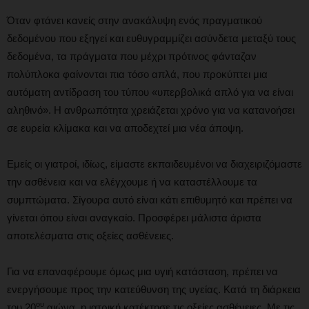
Όταν φτάνει κανείς στην ανακάλυψη ενός πραγματικού
δεδομένου που εξηγεί και ευθυγραμμίζει ασύνδετα μεταξύ τους
δεδομένα, τα πράγματα που μέχρι πρότινος φάνταζαν
πολύπλοκα φαίνονται πια τόσο απλά, που προκύπτει μια
αυτόματη αντίδραση του τύπου «υπερβολικά απλό για να είναι
αληθινό». Η ανθρωπότητα χρειάζεται χρόνο για να κατανοήσει
σε ευρεία κλίμακα και να αποδεχτεί μια νέα άποψη.
Εμείς οι γιατροί, ιδίως, είμαστε εκπαιδευμένοι να διαχειριζόμαστε
την ασθένεια και να ελέγχουμε ή να καταστέλλουμε τα
συμπτώματα. Σίγουρα αυτό είναι κάτι επιθυμητό και πρέπει να
γίνεται όπου είναι αναγκαίο. Προσφέρει μάλιστα άριστα
αποτελέσματα στις οξείες ασθένειες.
Για να επαναφέρουμε όμως μια υγιή κατάσταση, πρέπει να
ενεργήσουμε προς την κατεύθυνση της υγείας. Κατά τη διάρκεια
ου
του 20
αιώνα, η ιατρική κατέκτησε τις οξείες ασθένειες. Με τις