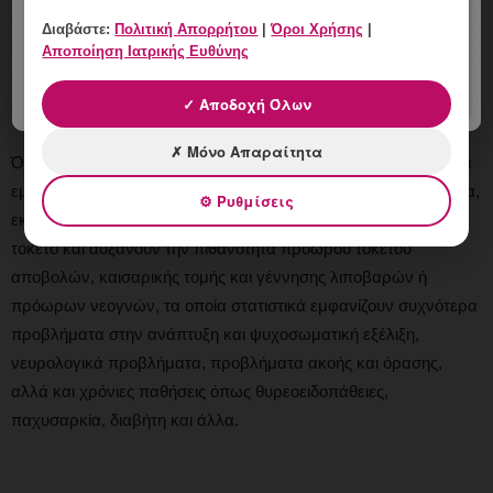
αυξημένη ηλικία της μητέρας, θυρεοειδοπάθειες ή άλλα
Διαβάστε:
Πολιτική Απορρήτου
|
Όροι Χρήσης
|
ενδροκρινολογικά προβλήματα, αυτοάνοσα νοσήματα, ο
Αποποίηση Ιατρικής Ευθύνης
διαβήτης και προδιαβητικές καταστάσεις όπως το μεταβολικό
✓ Αποδοχή Όλων
σύνδρομο, καθώς και άλλα προβλήματα υγείας.
✗ Μόνο Απαραίτητα
Όλα τα παραπάνω αποτελούν προδιαθετικούς παράγοντες για
εμφάνιση μητρικών επιπλοκών, όπως υπέρταση, προεκλαμψία,
⚙ Ρυθμίσεις
εκλαμψία, διαβήτη κύησης, θρομβώσεις, αιμορραγία μετά τον
τοκετό και αυξάνουν την πιθανότητα πρόωρου τοκετού
αποβολών, καισαρικής τομής και γέννησης λιποβαρών ή
πρόωρων νεογνών, τα οποία στατιστικά εμφανίζουν συχνότερα
προβλήματα στην ανάπτυξη και ψυχοσωματική εξέλιξη,
νευρολογικά προβλήματα, προβλήματα ακοής και όρασης,
αλλά και χρόνιες παθήσεις όπως θυρεοειδοπάθειες,
παχυσαρκία, διαβήτη και άλλα.