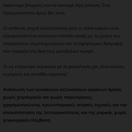
παίρνουμε βιταμίνες και να κάνουμε λίγη άσκηση. Στην
πραγματικότητα όμως δεν είναι.
Οι ασθενείς συχνά εκπλήσσονται από το πόσο εύκολο είναι
εξασφαλιστεί ένα καλύτερο επίπεδο υγείας με τη χρήση των
απαραίτητων συμπληρωμάτων και τη τήρηση μιας διατροφής
που ταιριάζει στο δικό τους μεταβολικό προφίλ.
Το να ενεργούμε σύμφωνα με τη φυσιολογία μας είναι εύκολο,
ευχάριστο και αποδίδει καρπούς!
Ανανέωση των γυναικείων σεξουαλικών οργάνων άμεσα,
χωρίς χειρουργείο και χωρίς παρενέργειες,
χρησιμοποιώντας πρωτοποριακές ιατρικές τεχνικές για την
αποκατάσταση της λειτουργικότητας και της μορφής χωρίς
χειρουργική επέμβαση.