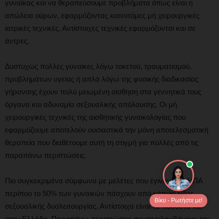
γυναίκας και να θεραπεύσουμε προβλήματα όπως είναι η
απώλεια ούρων, εφαρμόζοντας καινοτόμες μή χειρουργικές
ιατρικές τεχνικές. Αντίστοιχες τεχνικές εφαρμόζονται και σε
άντρες.
Δυστυχώς πολλές γυναίκες λόγω τοκετού, τραυματισμού,
προβλημάτων υγείας ή απλά λόγω της φυσικής διαδικασίας
γήρανσης έχουν πολύ μειωμένη αίσθηση στα γεννητικά τους
όργανα και αδυναμία σεξουαλικής απόλαυσης. Οι μή
χειρουργικές τεχνικές της αισθητικής γυναικολογίας που
εφαρμόζουμε αποτελούν ουσιαστικά την μόνη αποτελεσματική
θεραπεία που διαθέτουμε αυτή τη στιγμή για πολλές από τις
παραπάνω περιπτώσεις.
Πιο συγκεκριμένα σύμφωνα με μελέτες που έγιναν στις ΗΠΑ
περίπου το 50% των γυναικών πάσχουν από κάποιο είδος
Βίκυ - Ρωτήστε με!
σεξουαλικής δυσλειτουργίας. Αντίστοιχα είναι τα ποσοστά και
στην Ελλάδα. Παραπάνω περιπτώσεις συμπεριλαμβάνουν την