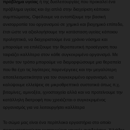
πρόβλημα υγείας
ή της δυσλειτουργίας που προκαλεί ένα
πρόβλημα υγείας και όχι απλά στην διαχείριση κάποιου
συμπτώματος. Οφείλουμε να εντοπίζουμε την βασική
ανισορροπία του οργανισμού σε χημικό και βιοχημικό επίπεδο,
έτσι ώστε να αξιολογήσουμε την κατάσταση υγείας κάποιου
προληπτικά, να διαχειριστούμε ένα χρόνιο νόσημα και
μπορούμε να επιλέξουμε την θεραπευτική προσέγγιση που
ταιριάζει καλλίτερα στον κάθε συγκεκριμένο οργανισμό. Με
αυτόν τον τρόπο μπορούμε να διαμορφώσουμε μια θεραπεία
που θα έχει τις λιγότερες παρενέργειες και την μεγαλύτερη
αποτελεσματικότητα για τον συγκεκριμένο οργανισμό, να
καλύψουμε ελλείψεις σε μικροθρεπτικά συστατικά όπως π.χ.
βιταμίνες, αμινοξέα, ιχνοστοιχεία αλλά και να προτείνουμε την
κατάλληλη διατροφή που χρειάζεται ο συγκεκριμένος
οργανισμός για να λειτουργήσει καλλίτερα
Το σώμα μας είναι ένα περίπλοκο εργαστήριο στο οποίο
πραγματοποιούνται εκατομμύρια χημικές αντιδράσεις. Χιλιάδες