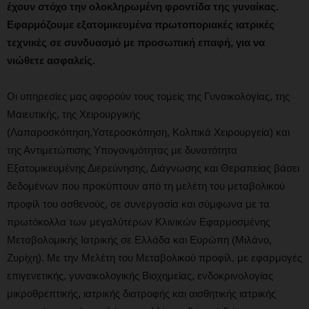
έχουν στόχο την ολοκληρωμένη φροντίδα της γυναίκας.
Εφαρμόζουμε εξατομικευμένα
πρωτοποριακές ιατρικές
τεχνικές
σε συνδυασμό με προσωπική επαφή, για να
νιώθετε ασφαλείς.
Οι υπηρεσίες μας αφορούν τους τομείς της Γυναικολογίας, της
Μαιευτικής, της Χειρουργικής
(Λαπαροσκόπηση,Υστεροσκόπηση, Κολπικά Χειρουργεία) και
της Αντιμετώπισης Υπογονιμότητας με δυνατότητα
Εξατομικευμένης Διερεύνησης, Διάγνωσης και Θεραπείας βάσει
δεδομένων που προκύπτουν από τη μελέτη του μεταβολικού
προφίλ του ασθενούς, σε συνεργασία και σύμφωνα με τα
πρωτόκολλα των μεγαλύτερων Κλινικών Εφαρμοσμένης
Μεταβολομικής Ιατρικής σε Ελλάδα και Ευρώπη (Μιλάνο,
Ζυρίχη). Με την Μελέτη του Μεταβολικού προφίλ, με εφαρμογές
επιγενετικής, γυναικολογικής Βιοχημείας, ενδοκρινολογίας
μικροθρεπτικής, ιατρικής διατροφής και αισθητικής ιατρικής