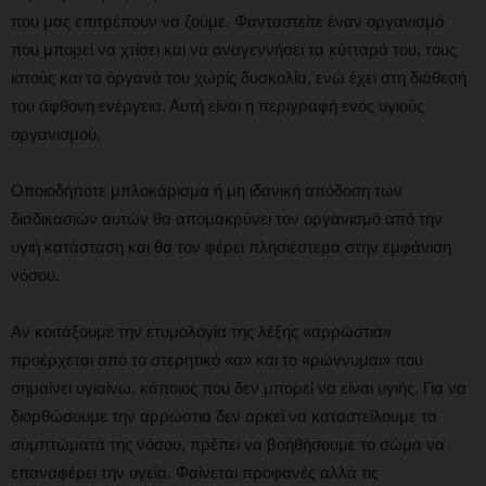
που μας επιτρέπουν να ζούμε. Φανταστείτε έναν οργανισμό
που μπορεί να χτίσει και να αναγεννήσει τα κύτταρά του, τους
ιστούς και τα όργανά του χωρίς δυσκολία, ενώ έχει στη διάθεσή
του άφθονη ενέργεια. Αυτή είναι η περιγραφή ενός υγιούς
οργανισμού.
Οποιοδήποτε μπλοκάρισμα ή μη ιδανική απόδοση των
διαδικασιών αυτών θα απομακρύνει τον οργανισμό από την
υγιή κατάσταση και θα τον φέρει πλησιέστερα στην εμφάνιση
νόσου.
Αν κοιτάξουμε την ετυμολογία της λέξης «αρρώστια»
προέρχεται από το στερητικό «α» και το «ρώννυμαι» που
σημαίνει υγιαίνω, κάποιος που δεν μπορεί να είναι υγιής. Για να
διορθώσουμε την αρρώστια δεν αρκεί να καταστείλουμε τα
συμπτώματα της νόσου, πρέπει να βοηθήσουμε το σώμα να
επαναφέρει την υγεία. Φαίνεται προφανές αλλά τις