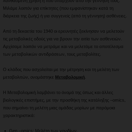
λανθασμένη χρήση ή που υπάρχουν από την γέννησή τους.
Μιλάμε λοιπόν για επίκτητες (που εμφανίστηκαν κατά τη
διάρκεια της ζωής) ή για συγγενείς (από τη γέννηση) ασθένειες.
Από τη δεκαετία του 1940 οι ερευνητές ξεκίνησαν να μελετούν
τις μεταβολικές οδούς για να βρουν την αιτία των ασθενειών.
Αρχίσαμε λοιπόν να μετράμε και να μελετάμε το αποτέλεσμα
των μεταβολικών αντιδράσεων, τους μεταβολίτες.
Ο κλάδος που ασχολείται με την μέτρηση και τη μελέτη των
μεταβολιτών, ονομάστηκε
Μεταβολομική
.
Η Μεταβολομική λαμβάνει το όνομά της όπως και άλλες
βιολογικές επιστήμες, με την προσθήκη της κατάληξης –omics,
που σημαίνει τη μελέτη μιας ομάδας μορίων με παρόμοια
χαρακτηριστικά:
Gen –omics: Μελέτη των γονιδίων.