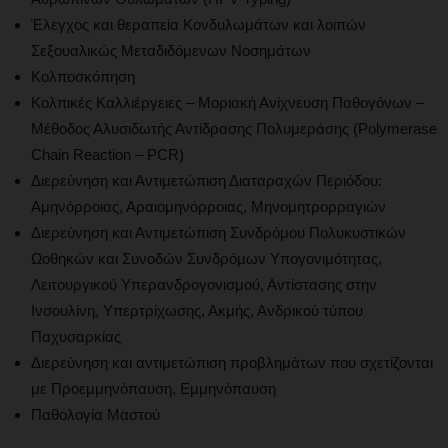
Έλεγχος και θεραπεία Κονδυλωμάτων και λοιπών
Σεξουαλικώς Μεταδιδόμενων Νοσημάτων
Κολποσκόπηση
Κολπικές Καλλιέργειες – Μοριακή Ανίχνευση Παθογόνων –
Μέθοδος Αλυσιδωτής Αντίδρασης Πολυμεράσης (Polymerase
Chain Reaction – PCR)
Διερεύνηση και Αντιμετώπιση Διαταραχών Περιόδου:
Αμηνόρροιας, Αραιομηνόρροιας, Μηνομητρορραγιών
Διερεύνηση και Αντιμετώπιση Συνδρόμου Πολυκυστικών
Ωοθηκών και Συνοδών Συνδρόμων Υπογονιμότητας,
Λειτουργικού Υπερανδρογονισμού, Αντίστασης στην
Ινσουλίνη, Υπερτρίχωσης, Ακμής, Ανδρικού τύπου
Παχυσαρκίας
Διερεύνηση και αντιμετώπιση προβλημάτων που σχετίζονται
με Προεμμηνόπαυση, Εμμηνόπαυση
Παθολογία Μαστού