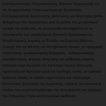
(Λαπαροσκόπηση,Υστεροσκόπηση, Κολπικά Χειρουργεία) και
της Αντιμετώπισης Υπογονιμότητας με δυνατότητα
Εξατομικευμένης Διερεύνησης, Διάγνωσης και Θεραπείας βάσει
δεδομένων που προκύπτουν από τη μελέτη του μεταβολικού
προφίλ του ασθενούς, σε συνεργασία και σύμφωνα με τα
πρωτόκολλα των μεγαλύτερων Κλινικών Εφαρμοσμένης
Μεταβολομικής Ιατρικής σε Ελλάδα και Ευρώπη (Μιλάνο,
Ζυρίχη). Με την Μελέτη του Μεταβολικού προφίλ, με εφαρμογές
επιγενετικής, γυναικολογικής Βιοχημείας, ενδοκρινολογίας
μικροθρεπτικής, ιατρικής διατροφής και αισθητικής ιατρικής
επιτυγχάνουμε όχι απλά την καλλίτερη δυνατή διάγνωση,
πρόγνωση και θεραπεία αλλά και πρόληψη υγείας με χρονικό
ορίζοντα 10ετίας σε πολλές περιπτώσεις και παρέχουμε
δυνατότητες βελτίωσης της σωματικής, νοητικής και κοινωνικής
ευεξίας που συμπεριλαμβάνουν την αντιγήρανση, την ομορφιά,
την Σεξουαλική Υγεία και Σεξουαλική Αισθητική