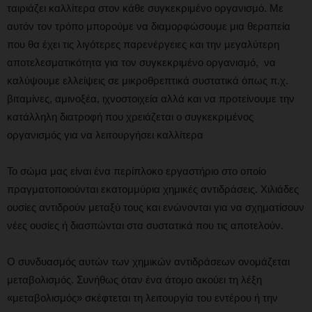
ταιριάζει καλλίτερα στον κάθε συγκεκριμένο οργανισμό. Με
αυτόν τον τρόπο μπορούμε να διαμορφώσουμε μια θεραπεία
που θα έχει τις λιγότερες παρενέργειες και την μεγαλύτερη
αποτελεσματικότητα για τον συγκεκριμένο οργανισμό, να
καλύψουμε ελλείψεις σε μικροθρεπτικά συστατικά όπως π.χ.
βιταμίνες, αμινοξέα, ιχνοστοιχεία αλλά και να προτείνουμε την
κατάλληλη διατροφή που χρειάζεται ο συγκεκριμένος
οργανισμός για να λειτουργήσει καλλίτερα
Το σώμα μας είναι ένα περίπλοκο εργαστήριο στο οποίο
πραγματοποιούνται εκατομμύρια χημικές αντιδράσεις. Χιλιάδες
ουσίες αντιδρούν μεταξύ τους και ενώνονται για να σχηματίσουν
νέες ουσίες ή διασπώνται στα συστατικά που τις αποτελούν.
Ο συνδυασμός αυτών των χημικών αντιδράσεων ονομάζεται
μεταβολισμός. Συνήθως όταν ένα άτομο ακούει τη λέξη
«μεταβολισμός» σκέφτεται τη λειτουργία του εντέρου ή την