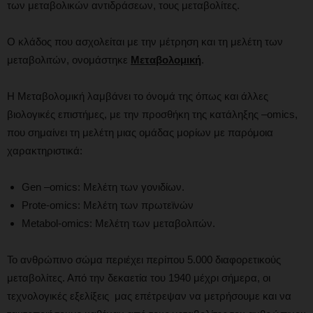
των μεταβολικών αντιδράσεων, τους μεταβολίτες.
Ο κλάδος που ασχολείται με την μέτρηση και τη μελέτη των
μεταβολιτών, ονομάστηκε
Μεταβολομική
.
Η Μεταβολομική λαμβάνει το όνομά της όπως και άλλες
βιολογικές επιστήμες, με την προσθήκη της κατάληξης –omics,
που σημαίνει τη μελέτη μιας ομάδας μορίων με παρόμοια
χαρακτηριστικά:
Gen –omics: Μελέτη των γονιδίων.
Prote-omics: Μελέτη των πρωτεϊνών
Metabol-omics: Μελέτη των μεταβολιτών.
Το ανθρώπινο σώμα περιέχει περίπου 5.000 διαφορετικούς
μεταβολίτες. Από την δεκαετία του 1940 μέχρι σήμερα, οι
τεχνολογικές εξελίξεις μας επέτρεψαν να μετρήσουμε και να