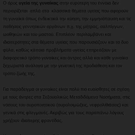
Ο όρος
υγεία της γυναίκας
στην ευρύτερη του έννοια δεν
περιορίζεται απλά στα κλασσικά θέματα υγείας που αφορούν
τη γυναίκα όπως ενδεικτικά την κύηση, την εμμηνόπαυση και τις
παθήσεις γεννητικών οργάνων π.χ. της μήτρας, σαλπίγγων,
ωοθηκών και του μαστού. Επιπλέον περιλαμβάνει και
ιδιαιτερότητες στα θέματα υγείας που παρουσιάζουν και τα δυο
φύλα, καθώς κάποια προβλήματα υγείας επηρεάζουν με
διαφορετικό τρόπο γυναίκες και άντρες αλλά και κάθε γυναίκα
ξεχωριστά ανάλογα με την γενετική της προδιάθεση και τον
τρόπο ζωής της.
Για παράδειγμα οι γυναίκες είναι πολύ πιο ευαίσθητες σε σχέση
με τους άντρες στα Σεξουαλικώς Μεταδιδόμενα Νοσήματα, στις
νόσους του ουροποιητικού (ουρολοιμώξεις, νεφρολιθιάσεις) και
γενικά στις φλεγμονές. Ακριβώς για τους παραπάνω λόγους
χρήζουν ιδιαίτερης φροντίδας.