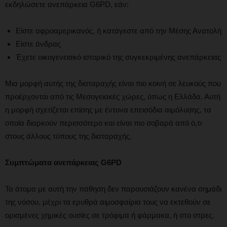
εκδηλώσετε ανεπάρκεια G6PD, εάν:
Είστε αφροαμερικανός, ή κατάγεστε από την Μέσης Ανατολή
Είστε άνδρας
Έχετε οικογενειακό ιστορικό της συγκεκριμένης ανεπάρκειας
Μια μορφή αυτής της διαταραχής είναι πιο κοινή σε λευκούς που
προέρχονται από τις Μεσογειακές χώρες, όπως η Ελλάδα. Αυτή
η μορφή σχετίζεται επίσης με έντονα επεισόδια αιμόλυσης, τα
οποία διαρκούν περισσότερο και είναι πιο σοβαρά από ό,τι
στους άλλους τύπους της διαταραχής.
Συμπτώματα ανεπάρκειας G6PD
Τα άτομα με αυτή την πάθηση δεν παρουσιάζουν κανένα σημάδι
της νόσου, μέχρι τα ερυθρά αιμοσφαίρια τους να εκτεθούν σε
ορισμένες χημικές ουσίες σε τρόφιμα ή φάρμακα, ή στο στρες.