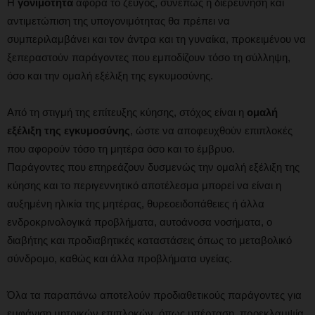
Η
γονιμότητα
αφορά το ζεύγος, συνεπώς η διερεύνηση και
αντιμετώπιση της υπογονιμότητας θα πρέπει να
συμπεριλαμβάνει και τον άντρα και τη γυναίκα, προκειμένου να
ξεπεραστούν παράγοντες που εμποδίζουν τόσο τη σύλληψη,
όσο και την ομαλή εξέλιξη της εγκυμοσύνης.
Από τη στιγμή της επίτευξης κύησης, στόχος είναι η
ομαλή
εξέλιξη της εγκυμοσύνης
, ώστε να αποφευχθούν επιπλοκές
που αφορούν τόσο τη μητέρα όσο και το έμβρυο.
Παράγοντες που επηρεάζουν δυσμενώς την ομαλή εξέλιξη της
κύησης και το περιγεννητικό αποτέλεσμα μπορεί να είναι η
αυξημένη ηλικία της μητέρας, θυρεοειδοπάθειες ή άλλα
ενδροκρινολογικά προβλήματα, αυτοάνοσα νοσήματα, ο
διαβήτης και προδιαβητικές καταστάσεις όπως το μεταβολικό
σύνδρομο, καθώς και άλλα προβλήματα υγείας.
Όλα τα παραπάνω αποτελούν προδιαθετικούς παράγοντες για
εμφάνιση μητρικών επιπλοκών, όπως υπέρταση, προεκλαμψία,