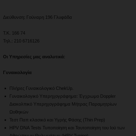
Διεύθυνση: Γούναρη 196 Γλυφάδα
Τ.Κ. 166 74
Τηλ.: 210 6716126
Οι
Υπηρεσίες μας αναλυτικά:
Γυναικολογία
Πλήρες Γυναικολογικό ChekUp.
Γυναικολογικό Υπερηχογράφημα: Έγχρωμο Doppler
Διακολπικό Υπερηχογράφημα Μήτρας Παραμητρίων
Ωοθηκών
Τεστ Παπ κλασικό και Υγρής Φάσης (Thin Prep)
HPV DNA Tests Τυποποίηση και Ταυτοποίηση του Ιού των
Αθρώπινων Θυλωμάτων (HPV Typing)