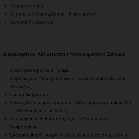
Υστεροσκόπηση
Θεραπεία Ενδομητρίωσης – Ινομυωμάτων
Κολπικά Χειρουργεία
Διερεύνηση και Αντιμετώπιση Υπογονιμότητας Ζεύγους
Μελέτη Μεταβολικού Προφίλ
Ορμονική και Υπερηχογραφική Παρακολούθηση Κύκλου
Ωορρηξίας
Σπερμοδιάγραμμα
Δείκτης Κατακερματισμού του DNA σπερματοζωαρίων (DFI
– DNA Fragmentation Index)
Υποβοηθουμένη Αναπαραγωγή – Εξωσωματική
Γονιμοποίηση
Ενδοσκοπική Χειρουργική στη διάγνωση και αντιμετώπιση