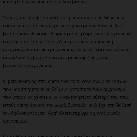
καύση θερμίδων και την απώλεια βάρους.
Σκοπός του μεταβολισμού είναι η μετατροπή των διάφορων
ουσιών έτσι ώστε να μπορούν να χρησιμοποιηθούν σε δύο
βασικές κατευθύνσεις. Η πρώτη είναι η δομή και η αναγέννηση
οργάνων και ιστών , ενώ η δεύτερη είναι η παραγωγή
ενέργειας. Αυτοί οι δύο μηχανισμοί, ο δομικός και ο ενεργειακός,
αποτελούν τη βάση για τη διατήρηση της ζωής στους
βιολογικούς οργανισμούς.
Ο μεταβολισμός στην ουσία είναι το σύνολο των διαδικασιών
που μας επιτρέπουν να ζούμε. Φανταστείτε έναν οργανισμό
που μπορεί να χτίσει και να αναγεννήσει τα κύτταρά του, τους
ιστούς και τα όργανά του χωρίς δυσκολία, ενώ έχει στη διάθεσή
του άφθονη ενέργεια. Αυτή είναι η περιγραφή ενός υγιούς
οργανισμού.
Οποιοδήποτε μπλοκάρισμα ή μη ιδανική απόδοση των