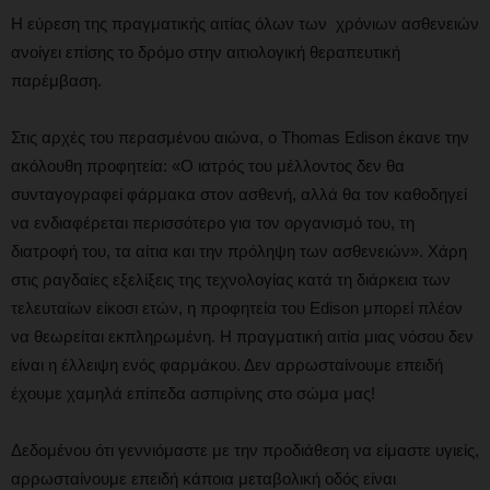
Η εύρεση της πραγματικής αιτίας όλων των χρόνιων ασθενειών
ανοίγει επίσης το δρόμο στην αιτιολογική θεραπευτική
παρέμβαση.
Στις αρχές του περασμένου αιώνα, ο Thomas Edison έκανε την
ακόλουθη προφητεία: «Ο ιατρός του μέλλοντος δεν θα
συνταγογραφεί φάρμακα στον ασθενή, αλλά θα τον καθοδηγεί
να ενδιαφέρεται περισσότερο για τον οργανισμό του, τη
διατροφή του, τα αίτια και την πρόληψη των ασθενειών». Χάρη
στις ραγδαίες εξελίξεις της τεχνολογίας κατά τη διάρκεια των
τελευταίων είκοσι ετών, η προφητεία του Edison μπορεί πλέον
να θεωρείται εκπληρωμένη. Η πραγματική αιτία μιας νόσου δεν
είναι η έλλειψη ενός φαρμάκου. Δεν αρρωσταίνουμε επειδή
έχουμε χαμηλά επίπεδα ασπιρίνης στο σώμα μας!
Δεδομένου ότι γεννιόμαστε με την προδιάθεση να είμαστε υγιείς,
αρρωσταίνουμε επειδή κάποια μεταβολική οδός είναι