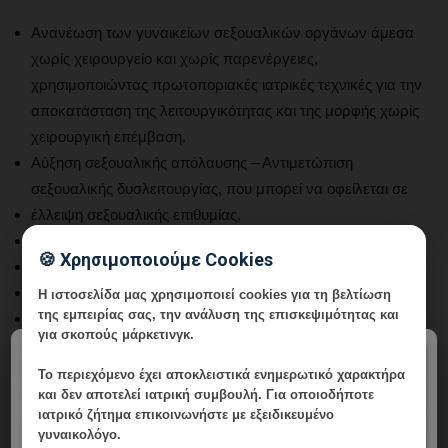
Ανανέωση των γυναικείων σεξουαλικών οργάνων άμεσα
χωρίς χειρουργείο και χωρίς παρενέργειες,
χρησιμοποιώντας πρωτοποριακές ιατρικές τεχνικές για την
αποκατάσταση της λειτουργικότητας και της μορφής χωρίς
χειρουργική επέμβαση.
Αύξηση σεξουαλικής απόλαυσης – Αντιμετώπιση
σεξουαλικής δυσλειτουργίας, που μπορεί να οφείλεται σε
έλλειψη σεξουαλικής επιθυμίας,
έλλειψη σεξουαλικής διέγερσης,
🍪 Χρησιμοποιούμε Cookies
αδυναμία να σεξουαλικής κορύφωσης οργασμού
πόνο κατά την επαφή.
Η ιστοσελίδα μας χρησιμοποιεί cookies για τη βελτίωση
της εμπειρίας σας, την ανάλυση της επισκεψιμότητας και
Αντιμετώπιση κολπικής χαλάρωσης λόγω
για σκοπούς μάρκετινγκ.
τοκετών,
×
ορμονικών προβλημάτων ή
Το περιεχόμενο έχει
αποκλειστικά ενημερωτικό χαρακτήρα
και δεν αποτελεί ιατρική συμβουλή. Για οποιοδήποτε
λόγω της φυσικής διαδικασίας γήρανσης,
ιατρικό ζήτημα επικοινωνήστε με εξειδικευμένο
Αντιμετώπιση ατροφίας του κόλπου, συνήθως λόγω
γυναικολόγο.