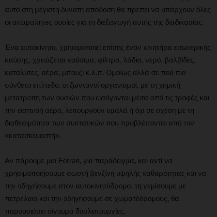
αυτό στη μέγιστη δυνατή απόδοση θα πρέπει να υπάρχουν όλες
οι απαραίτητες ουσίες για τη διεξαγωγή αυτής της διαδικασίας.
Ένα αυτοκίνητο, χρησιμοποιεί επίσης έναν κινητήρα εσωτερικής
καύσης, χρειάζεται καύσιμα, φίλτρα, λάδια, νερό, βαλβίδες,
καταλύτες, αέρα, μπουζί κ.λ.π. Ομοίως αλλά σε πού πιο
σύνθετο επίπεδο, οι ζωντανοί οργανισμοί, με τη χημική
μετατροπή των ουσιών που εισάγονται μέσα από τις τροφές και
την εισπνοή αέρα, λειτουργούν ομαλά ή όχι σε σχέση με τη
διαθεσιμότητα των συστατικών που προβλέπονται από τον
«κατασκευαστή».
Αν πάρουμε μια Ferrari, για παράδειγμα, και αντί να
χρησιμοποιήσουμε σωστή βενζίνη υψηλής καθαρότητας και να
την οδηγήσουμε στον αυτοκινητόδρομο, τη γεμίσουμε με
πετρέλαιο και την οδηγήσουμε σε χωματόδρομους, θα
παρουσιάσει σίγουρα δυσλειτουργίες.