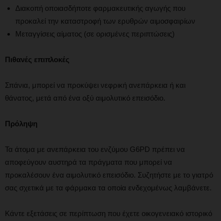
Διακοπή οποιασδήποτε φαρμακευτικής αγωγής που
προκαλεί την καταστροφή των ερυθρών αιμοσφαιρίων
Μεταγγίσεις αίματος (σε ορισμένες περιπτώσεις)
Πιθανές επιπλοκές
Σπάνια, μπορεί να προκύψει νεφρική ανεπάρκεια ή και
θάνατος, μετά από ένα οξύ αιμολυτικό επεισόδιο.
Πρόληψη
Τα άτομα με ανεπάρκεια του ενζύμου G6PD πρέπει να
αποφεύγουν αυστηρά τα πράγματα που μπορεί να
προκαλέσουν ένα αιμολυτικό επεισόδιο. Συζητήστε με το γιατρό
σας σχετικά με τα φάρμακα τα οποία ενδεχομένως λαμβάνετε.
Κάντε εξετάσεις σε περίπτωση που έχετε οικογενειακό ιστορικό