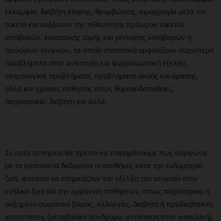
εκλαμψία, διαβήτη κύησης, θρομβώσεις, αιμορραγία μετά τον
τοκετό και αυξάνουν την πιθανότητα πρόωρου τοκετού
αποβολών, καισαρικής τομής και γέννησης λιποβαρών ή
πρόωρων νεογνών, τα οποία στατιστικά εμφανίζουν συχνότερα
προβλήματα στην ανάπτυξη και ψυχοσωματική εξέλιξη,
νευρολογικά προβλήματα, προβλήματα ακοής και όρασης,
αλλά και χρόνιες παθήσεις όπως θυρεοειδοπάθειες,
παχυσαρκία, διαβήτη και άλλα.
Σε αυτό το σημείο θα πρέπει να επισημάνουμε πως σύμφωνα
με τα κρατούντα δεδομένα οι συνθήκες κατά την ενδομήτριο
ζωή, φαίνεται να επηρεάζουν την εξέλιξη του νεογνού στην
ενήλικο ζωή και την εμφάνιση παθήσεων, όπως παχυσαρκία ή
αυξημένο σωματικό βάρος, αλλεργίες, διαβήτη ή προδιαβητικές
καταστάσεις (μεταβολικό σύνδρομο, αντίσταση στην ινσουλίνη),