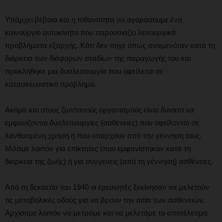
Υπάρχει βέβαια και η πιθανότητα να αγοράσουμε ένα
καινούργιο αυτοκίνητο που παρουσιάζει λειτουργικά
προβλήματα εξαρχής. Κάτι δεν πήγε όπως αναμενόταν κατά τη
διάρκεια των διάφορων σταδίων της παραγωγής του και
προκλήθηκε μια δυσλειτουργία που οφείλεται σε
κατασκευαστικό πρόβλημα.
Ακόμα και στους ζωντανούς οργανισμούς είναι δυνατό να
εμφανίζονται δυσλειτουργίες (ασθένειες) που οφείλονται σε
λανθασμένη χρήση ή που υπάρχουν από την γέννησή τους.
Μιλάμε λοιπόν για επίκτητες (που εμφανίστηκαν κατά τη
διάρκεια της ζωής) ή για συγγενείς (από τη γέννηση) ασθένειες.
Από τη δεκαετία του 1940 οι ερευνητές ξεκίνησαν να μελετούν
τις μεταβολικές οδούς για να βρουν την αιτία των ασθενειών.
Αρχίσαμε λοιπόν να μετράμε και να μελετάμε το αποτέλεσμα