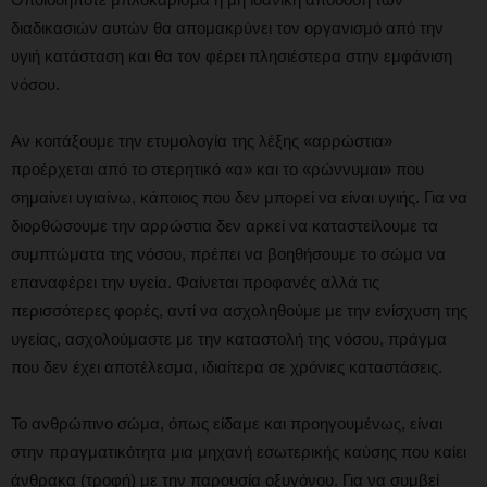
διαδικασιών αυτών θα απομακρύνει τον οργανισμό από την
υγιή κατάσταση και θα τον φέρει πλησιέστερα στην εμφάνιση
νόσου.
Αν κοιτάξουμε την ετυμολογία της λέξης «αρρώστια»
προέρχεται από το στερητικό «α» και το «ρώννυμαι» που
σημαίνει υγιαίνω, κάποιος που δεν μπορεί να είναι υγιής. Για να
διορθώσουμε την αρρώστια δεν αρκεί να καταστείλουμε τα
συμπτώματα της νόσου, πρέπει να βοηθήσουμε το σώμα να
επαναφέρει την υγεία. Φαίνεται προφανές αλλά τις
περισσότερες φορές, αντί να ασχοληθούμε με την ενίσχυση της
υγείας, ασχολούμαστε με την καταστολή της νόσου, πράγμα
που δεν έχει αποτέλεσμα, ιδιαίτερα σε χρόνιες καταστάσεις.
Το ανθρώπινο σώμα, όπως είδαμε και προηγουμένως, είναι
στην πραγματικότητα μια μηχανή εσωτερικής καύσης που καίει
άνθρακα (τροφή) με την παρουσία οξυγόνου. Για να συμβεί