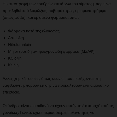
Η καταστροφή των ερυθρών κυττάρων του αίματος μπορεί να
προκληθεί από λοιμώξεις, σοβαρό στρες, ορισμένα τρόφιμα
(όπως φάβα), και ορισμένα φάρμακα, όπως:
Φάρμακα κατά της ελονοσίας
Ασπιρίνη
Nitrofurantoin
Μη στεροειδή αντιφλεγμονώδη φάρμακα (ΜΣΑΦ)
Κινιδίνη
Κινίνη
Άλλες χημικές ουσίες, όπως εκείνες που περιέχονται στη
ναφθαλίνη, μπορούν επίσης να προκαλέσουν ένα αιμολυτικό
επεισόδιο.
Οι άνδρες είναι πιο πιθανό να έχουν αυτήν τη διαταραχή από τις
γυναίκες. Γενικά, έχετε περισσότερες πιθανότητες να