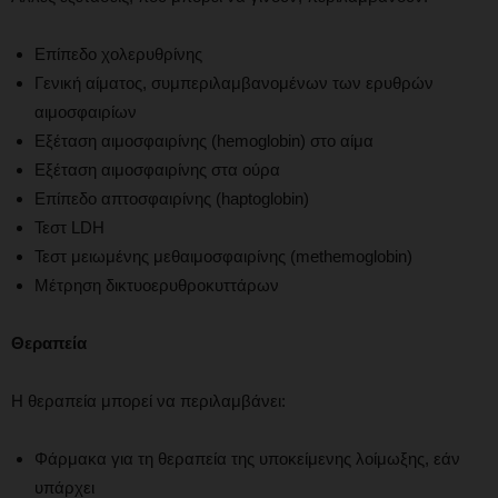
Επίπεδο χολερυθρίνης
Γενική αίματος, συμπεριλαμβανομένων των ερυθρών
αιμοσφαιρίων
Εξέταση αιμοσφαιρίνης (hemoglobin) στο αίμα
Εξέταση αιμοσφαιρίνης στα ούρα
Επίπεδο απτοσφαιρίνης (haptoglobin)
Τεστ LDH
Τεστ μειωμένης μεθαιμοσφαιρίνης (methemoglobin)
Μέτρηση δικτυοερυθροκυττάρων
Θεραπεία
Η θεραπεία μπορεί να περιλαμβάνει:
Φάρμακα για τη θεραπεία της υποκείμενης λοίμωξης, εάν
υπάρχει