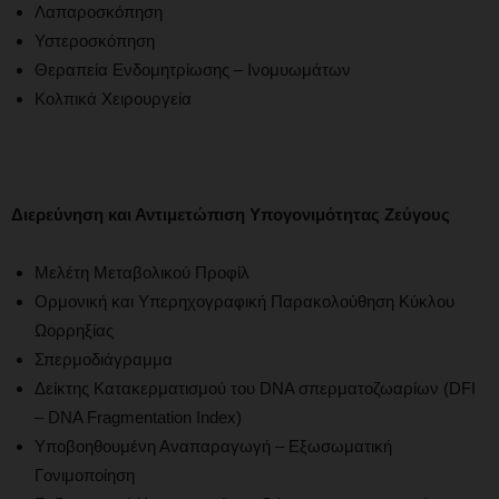
Λαπαροσκόπηση
Υστεροσκόπηση
Θεραπεία Ενδομητρίωσης – Ινομυωμάτων
Κολπικά Χειρουργεία
Διερεύνηση και Αντιμετώπιση Υπογονιμότητας Ζεύγους
Μελέτη Μεταβολικού Προφίλ
Ορμονική και Υπερηχογραφική Παρακολούθηση Κύκλου
Ωορρηξίας
Σπερμοδιάγραμμα
Δείκτης Κατακερματισμού του DNA σπερματοζωαρίων (DFI
– DNA Fragmentation Index)
Υποβοηθουμένη Αναπαραγωγή – Εξωσωματική
Γονιμοποίηση