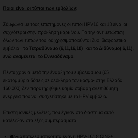
Ποιοι είναι οι τύποι των εμβολίων;
Σύμφωνα με τους επιστήμονες οι τύποι HPV16 και 18 είναι οι
συχνότεροι στην πρόκληση καρκίνου. Για την αντιμετώπιση
όλων των τύπων του ιού χρησιμοποιούνται δυο διαφορετικά
εμβόλια,
το Τετραδύναμο (6,11,16,18) και το Διδύναμο( 6,11),
ενώ αναμένεται το Εννεαδύναμο.
Πέντε χρόνια μετά την έναρξη του εμβολιασμού (65
εκατομμύρια δόσεις σε ολόκληρο τον κόσμο- στην Ελλάδα
160.000) δεν παρατηρήθηκε καμία σοβαρή ανεπιθύμητη
ενέργεια που να συσχετίστηκε με το HPV εμβόλιο.
Επιστημονικές μελέτες, που έγιναν στο διάστημα αυτό
κατέληξαν στα εξής συμπεράσματα:
98%
αποτελεσματικότητα έναντι HPV-16/18 CIN2+