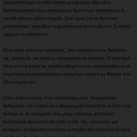
αρρωσταίνουμε επειδή κάποια μεταβολική οδός είναι
δυσλειτουργική λόγω ανεπαρκών θρεπτικών συστατικών ή
επειδή κάποιο τοξικό στοιχείο, ξένο προς τον ανθρώπινο
μεταβολισμό, εμποδίζει τη φυσιολογική ανάπτυξη των ζωτικών
χημικών αντιδράσεων.
Είναι τόσο απλό και προφανές, που καταφέρνει να διαφεύγει
της προσοχής της ευρέως εφαρμοσμένης ιατρικής. Η επιστήμη
είναι από τη φύση της προδιατεθειμένη στην ανακάλυψη και τη
συγκέντρωση περισσότερων στοιχείων σχετικά με θέματα που
ήδη γνωρίζουμε.
Όταν φτάνει κανείς στην ανακάλυψη ενός πραγματικού
δεδομένου που εξηγεί και ευθυγραμμίζει ασύνδετα μεταξύ τους
δεδομένα, τα πράγματα που μέχρι πρότινος φάνταζαν
πολύπλοκα φαίνονται πια τόσο απλά, που προκύπτει μια
αυτόματη αντίδραση του τύπου «υπερβολικά απλό για να είναι