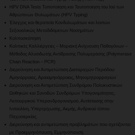
HPV DNA Tests Τυποποίηση και Ταυτοποίηση του Ιού των
Αθρώπινων Θυλωμάτων (HPV Typing)
Έλεγχος και θεραπεία Κονδυλωμάτων και λοιπών
Σεξουαλικώς Μεταδιδόμενων Νοσημάτων
Κολποσκόπηση
Κολπικές Καλλιέργειες – Μοριακή Ανίχνευση Παθογόνων –
Μέθοδος Αλυσιδωτής Αντίδρασης Πολυμεράσης (Polymerase
Chain Reaction – PCR)
Διερεύνηση και Αντιμετώπιση Διαταραχών Περιόδου:
Αμηνόρροιας, Αραιομηνόρροιας, Μηνομητρορραγιών
Διερεύνηση και Αντιμετώπιση Συνδρόμου Πολυκυστικών
Ωοθηκών και Συνοδών Συνδρόμων Υπογονιμότητας,
Λειτουργικού Υπερανδρογονισμού, Αντίστασης στην
Ινσουλίνη, Υπερτρίχωσης, Ακμής, Ανδρικού τύπου
Παχυσαρκίας
Διερεύνηση και αντιμετώπιση προβλημάτων που σχετίζονται
με Προεμμηνόπαυση, Εμμηνόπαυση