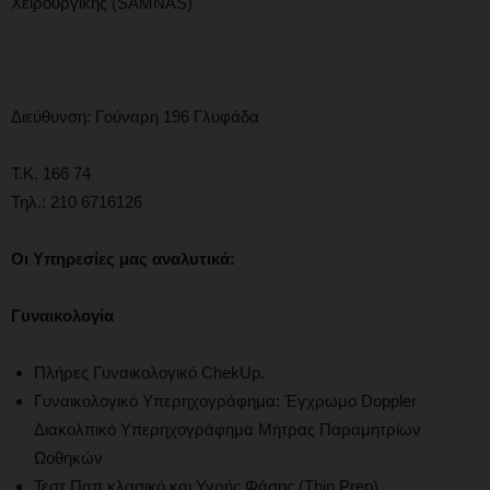
Χειρουργικής (SAMNAS)
Διεύθυνση: Γούναρη 196 Γλυφάδα
Τ.Κ. 166 74
Τηλ.: 210 6716126
Οι
Υπηρεσίες μας αναλυτικά:
Γυναικολογία
Πλήρες Γυναικολογικό ChekUp.
Γυναικολογικό Υπερηχογράφημα: Έγχρωμο Doppler
Διακολπικό Υπερηχογράφημα Μήτρας Παραμητρίων
Ωοθηκών
Τεστ Παπ κλασικό και Υγρής Φάσης (Thin Prep)