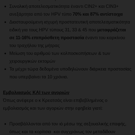
Συνολική αποτελεσματικότητα έναντι CIN2+ και CIN3+
ανεξάρτητα από τον HPV τύπο
70% και 87% αντίστοιχα
Διασταυρούμενη ισχυρή προστατευτική αποτελεσματικότητα
ειδική για τους HPV τύπους 31, 33 & 45 που
μεταφράζεται
σε 11-16% επιπρόσθετη προστασία
έναντι του καρκίνου
του τραχήλου της μήτρας
Μείωση του αριθμού των κολποσκοπήσεων & των
χειρουργικών εκτομών
Τα μέχρι τώρα δεδομένα υποδηλώνουν διάρκεια προστασίας
που υπερβαίνει τα 10 χρόνια.
Εμβολιασμός ΚΑΙ των αγοριών
Όπως ανέφερε ο κ Κρεατσάς είναι επιβεβλημένος ο
εμβολιασμός και των αγοριών στην εφηβεία γιατί:
Προσβάλλονται από τον ιό μέσω της σεξουαλικής επαφής,
όπως και τα κορίτσια και συγχρόνως τον μεταδίδουν