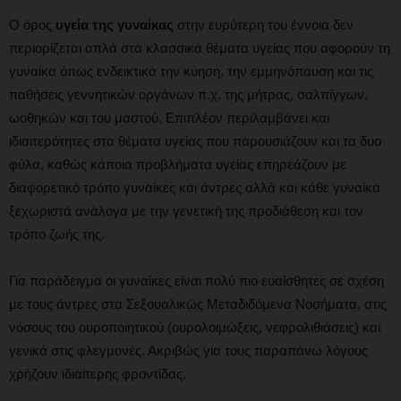
Ο όρος
υγεία της γυναίκας
στην ευρύτερη του έννοια δεν
περιορίζεται απλά στα κλασσικά θέματα υγείας που αφορούν τη
γυναίκα όπως ενδεικτικά την κύηση, την εμμηνόπαυση και τις
παθήσεις γεννητικών οργάνων π.χ. της μήτρας, σαλπίγγων,
ωοθηκών και του μαστού. Επιπλέον περιλαμβάνει και
ιδιαιτερότητες στα θέματα υγείας που παρουσιάζουν και τα δυο
φύλα, καθώς κάποια προβλήματα υγείας επηρεάζουν με
διαφορετικό τρόπο γυναίκες και άντρες αλλά και κάθε γυναίκα
ξεχωριστά ανάλογα με την γενετική της προδιάθεση και τον
τρόπο ζωής της.
Για παράδειγμα οι γυναίκες είναι πολύ πιο ευαίσθητες σε σχέση
με τους άντρες στα Σεξουαλικώς Μεταδιδόμενα Νοσήματα, στις
νόσους του ουροποιητικού (ουρολοιμώξεις, νεφρολιθιάσεις) και
γενικά στις φλεγμονές. Ακριβώς για τους παραπάνω λόγους
χρήζουν ιδιαίτερης φροντίδας.