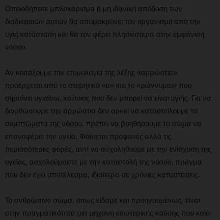
Οποιοδήποτε μπλοκάρισμα ή μη ιδανική απόδοση των
διαδικασιών αυτών θα απομακρύνει τον οργανισμό από την
υγιή κατάσταση και θα τον φέρει πλησιέστερα στην εμφάνιση
νόσου.
Αν κοιτάξουμε την ετυμολογία της λέξης «αρρώστια»
προέρχεται από το στερητικό «α» και το «ρώννυμαι» που
σημαίνει υγιαίνω, κάποιος που δεν μπορεί να είναι υγιής. Για να
διορθώσουμε την αρρώστια δεν αρκεί να καταστείλουμε τα
συμπτώματα της νόσου, πρέπει να βοηθήσουμε το σώμα να
επαναφέρει την υγεία. Φαίνεται προφανές αλλά τις
περισσότερες φορές, αντί να ασχοληθούμε με την ενίσχυση της
υγείας, ασχολούμαστε με την καταστολή της νόσου, πράγμα
που δεν έχει αποτέλεσμα, ιδιαίτερα σε χρόνιες καταστάσεις.
Το ανθρώπινο σώμα, όπως είδαμε και προηγουμένως, είναι
στην πραγματικότητα μια μηχανή εσωτερικής καύσης που καίει