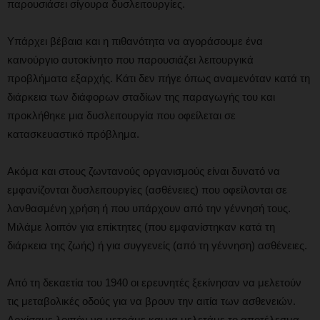
παρουσιάσει σίγουρα δυσλειτουργίες.
Υπάρχει βέβαια και η πιθανότητα να αγοράσουμε ένα
καινούργιο αυτοκίνητο που παρουσιάζει λειτουργικά
προβλήματα εξαρχής. Κάτι δεν πήγε όπως αναμενόταν κατά τη
διάρκεια των διάφορων σταδίων της παραγωγής του και
προκλήθηκε μια δυσλειτουργία που οφείλεται σε
κατασκευαστικό πρόβλημα.
Ακόμα και στους ζωντανούς οργανισμούς είναι δυνατό να
εμφανίζονται δυσλειτουργίες (ασθένειες) που οφείλονται σε
λανθασμένη χρήση ή που υπάρχουν από την γέννησή τους.
Μιλάμε λοιπόν για επίκτητες (που εμφανίστηκαν κατά τη
διάρκεια της ζωής) ή για συγγενείς (από τη γέννηση) ασθένειες.
Από τη δεκαετία του 1940 οι ερευνητές ξεκίνησαν να μελετούν
τις μεταβολικές οδούς για να βρουν την αιτία των ασθενειών.
Αρχίσαμε λοιπόν να μετράμε και να μελετάμε το αποτέλεσμα