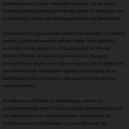
άνθρακα (τροφή) με την παρουσία οξυγόνου. Για να συμβεί
αυτό στη μέγιστη δυνατή απόδοση θα πρέπει να υπάρχουν όλες
οι απαραίτητες ουσίες για τη διεξαγωγή αυτής της διαδικασίας.
Ένα αυτοκίνητο, χρησιμοποιεί επίσης έναν κινητήρα εσωτερικής
καύσης, χρειάζεται καύσιμα, φίλτρα, λάδια, νερό, βαλβίδες,
καταλύτες, αέρα, μπουζί κ.λ.π. Ομοίως αλλά σε πού πιο
σύνθετο επίπεδο, οι ζωντανοί οργανισμοί, με τη χημική
μετατροπή των ουσιών που εισάγονται μέσα από τις τροφές και
την εισπνοή αέρα, λειτουργούν ομαλά ή όχι σε σχέση με τη
διαθεσιμότητα των συστατικών που προβλέπονται από τον
«κατασκευαστή».
Αν πάρουμε μια Ferrari, για παράδειγμα, και αντί να
χρησιμοποιήσουμε σωστή βενζίνη υψηλής καθαρότητας και να
την οδηγήσουμε στον αυτοκινητόδρομο, τη γεμίσουμε με
πετρέλαιο και την οδηγήσουμε σε χωματόδρομους, θα