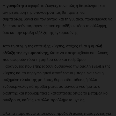
Η
γονιμότητα
αφορά το ζεύγος, συνεπώς η διερεύνηση και
αντιμετώπιση της υπογονιμότητας θα πρέπει να
συμπεριλαμβάνει και τον άντρα και τη γυναίκα, προκειμένου να
ξεπεραστούν παράγοντες που εμποδίζουν τόσο τη σύλληψη,
όσο και την ομαλή εξέλιξη της εγκυμοσύνης.
Από τη στιγμή της επίτευξης κύησης, στόχος είναι η
ομαλή
εξέλιξη της εγκυμοσύνης
, ώστε να αποφευχθούν επιπλοκές
που αφορούν τόσο τη μητέρα όσο και το έμβρυο.
Παράγοντες που επηρεάζουν δυσμενώς την ομαλή εξέλιξη της
κύησης και το περιγεννητικό αποτέλεσμα μπορεί να είναι η
αυξημένη ηλικία της μητέρας, θυρεοειδοπάθειες ή άλλα
ενδροκρινολογικά προβλήματα, αυτοάνοσα νοσήματα, ο
διαβήτης και προδιαβητικές καταστάσεις όπως το μεταβολικό
σύνδρομο, καθώς και άλλα προβλήματα υγείας.
Όλα τα παραπάνω αποτελούν προδιαθετικούς παράγοντες για