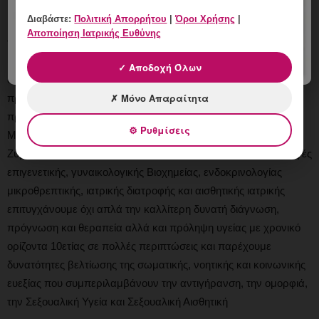
Μαιευτικής, της Χειρουργικής
Διαβάστε:
Πολιτική Απορρήτου
|
Όροι Χρήσης
|
(Λαπαροσκόπηση,Υστεροσκόπηση, Κολπικά Χειρουργεία) και
Αποποίηση Ιατρικής Ευθύνης
της Αντιμετώπισης Υπογονιμότητας με δυνατότητα
Εξατομικευμένης Διερεύνησης, Διάγνωσης και Θεραπείας βάσει
✓ Αποδοχή Όλων
δεδομένων που προκύπτουν από τη μελέτη του μεταβολικού
✗ Μόνο Απαραίτητα
προφίλ του ασθενούς, σε συνεργασία και σύμφωνα με τα
πρωτόκολλα των μεγαλύτερων Κλινικών Εφαρμοσμένης
⚙ Ρυθμίσεις
Μεταβολομικής Ιατρικής σε Ελλάδα και Ευρώπη (Μιλάνο,
Ζυρίχη). Με την Μελέτη του Μεταβολικού προφίλ, με εφαρμογές
επιγενετικής, γυναικολογικής Βιοχημείας, ενδοκρινολογίας
μικροθρεπτικής, ιατρικής διατροφής και αισθητικής ιατρικής
επιτυγχάνουμε όχι απλά την καλλίτερη δυνατή διάγνωση,
πρόγνωση και θεραπεία αλλά και πρόληψη υγείας με χρονικό
ορίζοντα 10ετίας σε πολλές περιπτώσεις και παρέχουμε
δυνατότητες βελτίωσης της σωματικής, νοητικής και κοινωνικής
ευεξίας που συμπεριλαμβάνουν την αντιγήρανση, την ομορφιά,
την Σεξουαλική Υγεία και Σεξουαλική Αισθητική