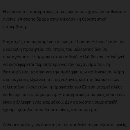
Η εύρεση της πραγματικής αιτίας όλων των χρόνιων ασθενειών
ανοίγει επίσης το δρόμο στην αιτιολογική θεραπευτική
παρέμβαση.
Στις αρχές του περασμένου αιώνα, ο Thomas Edison έκανε την
ακόλουθη προφητεία: «Ο ιατρός του μέλλοντος δεν θα
συνταγογραφεί φάρμακα στον ασθενή, αλλά θα τον καθοδηγεί
να ενδιαφέρεται περισσότερο για τον οργανισμό του, τη
διατροφή του, τα αίτια και την πρόληψη των ασθενειών». Χάρη
στις ραγδαίες εξελίξεις της τεχνολογίας κατά τη διάρκεια των
τελευταίων είκοσι ετών, η προφητεία του Edison μπορεί πλέον
να θεωρείται εκπληρωμένη. Η πραγματική αιτία μιας νόσου δεν
είναι η έλλειψη ενός φαρμάκου. Δεν αρρωσταίνουμε επειδή
έχουμε χαμηλά επίπεδα ασπιρίνης στο σώμα μας!
Δεδομένου ότι γεννιόμαστε με την προδιάθεση να είμαστε υγιείς,