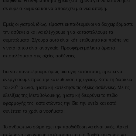
αληθινό». Η ανθρωπότητα χρειάζεται χρόνο για να κατανοήσει
σε ευρεία κλίμακα και να αποδεχτεί μια νέα άποψη.
Εμείς οι γιατροί, ιδίως, είμαστε εκπαιδευμένοι να διαχειριζόμαστε
την ασθένεια και να ελέγχουμε ή να καταστέλλουμε τα
συμπτώματα. Σίγουρα αυτό είναι κάτι επιθυμητό και πρέπει να
γίνεται όπου είναι αναγκαίο. Προσφέρει μάλιστα άριστα
αποτελέσματα στις οξείες ασθένειες.
Για να επαναφέρουμε όμως μια υγιή κατάσταση, πρέπει να
ενεργήσουμε προς την κατεύθυνση της υγείας. Κατά τη διάρκεια
ου
του 20
αιώνα, η ιατρική κατέκτησε τις οξείες ασθένειες. Με τις
εξελίξεις της Μεταβολομικής, η ιατρική διευρύνει το πεδίο
εφαρμογής της, κατακτώντας την ίδια την υγεία και κατά
συνέπεια τα χρόνια νοσήματα.
Το ανθρώπινο σώμα έχει την προδιάθεση να είναι υγιές. Αρκεί
απλώς να ενεργούμε κατά τρόπο που το βοηθά και χωρίς να