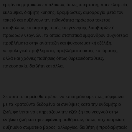
εμφάνιση μητρικών επιπλοκών, όπως υπέρταση, προεκλαμψία,
εκλαμψία, διαβήτη κύησης, θρομβώσεις, αιμορραγία μετά τον
τοκετό και αυξάνουν την πιθανότητα πρόωρου τοκετού
αποβολών, καισαρικής τομής και γέννησης λιποβαρών ή
πρόωρων νεογνών, τα οποία στατιστικά εμφανίζουν συχνότερα
προβλήματα στην ανάπτυξη και ψυχοσωματική εξέλιξη,
νευρολογικά προβλήματα, προβλήματα ακοής και όρασης,
αλλά και χρόνιες παθήσεις όπως θυρεοειδοπάθειες,
παχυσαρκία, διαβήτη και άλλα.
Σε αυτό το σημείο θα πρέπει να επισημάνουμε πως σύμφωνα
με τα κρατούντα δεδομένα οι συνθήκες κατά την ενδομήτριο
ζωή, φαίνεται να επηρεάζουν την εξέλιξη του νεογνού στην
ενήλικο ζωή και την εμφάνιση παθήσεων, όπως παχυσαρκία ή
αυξημένο σωματικό βάρος, αλλεργίες, διαβήτη ή προδιαβητικές