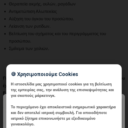
Θεραπεία ακμής, ουλών, ραγάδων
Αντιμετώπιση Αλωπεκίας
Αύξηση του όγκου του προσώπου.
Λείανση των ρυτίδων.
Βελτίωση του σχήματος και του περιγράμματος του
προσώπου.
Σμίλεμα των χειλιών.
🍪 Χρησιμοποιούμε Cookies
Παρέχουμε ένα ευρύ φάσμα εξειδικευμένων υπηρεσιών, που
Η ιστοσελίδα μας χρησιμοποιεί cookies για τη βελτίωση
έχουν στόχο την ολοκληρωμένη φροντίδα της γυναίκας.
της εμπειρίας σας, την ανάλυση της επισκεψιμότητας και
Εφαρμόζουμε εξατομικευμένα
πρωτοποριακές ιατρικές
για σκοπούς μάρκετινγκ.
τεχνικές
σε συνδυασμό με προσωπική επαφή, για να
×
Το περιεχόμενο έχει
αποκλειστικά ενημερωτικό χαρακτήρα
νιώθετε ασφαλείς.
και δεν αποτελεί ιατρική συμβουλή. Για οποιοδήποτε
ιατρικό ζήτημα επικοινωνήστε με εξειδικευμένο
Οι υπηρεσίες μας αφορούν τους τομείς της Γυναικολογίας, της
γυναικολόγο.