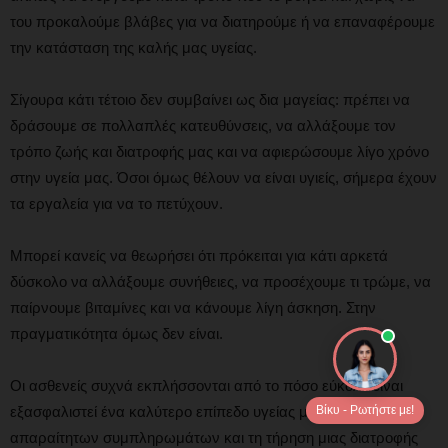
του προκαλούμε βλάβες για να διατηρούμε ή να επαναφέρουμε
την κατάσταση της καλής μας υγείας.
Σίγουρα κάτι τέτοιο δεν συμβαίνει ως δια μαγείας: πρέπει να
δράσουμε σε πολλαπλές κατευθύνσεις, να αλλάξουμε τον
τρόπο ζωής και διατροφής μας και να αφιερώσουμε λίγο χρόνο
στην υγεία μας. Όσοι όμως θέλουν να είναι υγιείς, σήμερα έχουν
τα εργαλεία για να το πετύχουν.
Μπορεί κανείς να θεωρήσει ότι πρόκειται για κάτι αρκετά
δύσκολο να αλλάξουμε συνήθειες, να προσέχουμε τι τρώμε, να
παίρνουμε βιταμίνες και να κάνουμε λίγη άσκηση. Στην
πραγματικότητα όμως δεν είναι.
Οι ασθενείς συχνά εκπλήσσονται από το πόσο εύκολο είναι
εξασφαλιστεί ένα καλύτερο επίπεδο υγείας με τη χρήση των
Βίκυ - Ρωτήστε με!
απαραίτητων συμπληρωμάτων και τη τήρηση μιας διατροφής