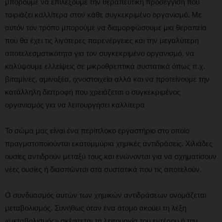
μπορούμε να επιλέξουμε την θεραπευτική προσέγγιση που
ταιριάζει καλλίτερα στον κάθε συγκεκριμένο οργανισμό. Με
αυτόν τον τρόπο μπορούμε να διαμορφώσουμε μια θεραπεία
που θα έχει τις λιγότερες παρενέργειες και την μεγαλύτερη
αποτελεσματικότητα για τον συγκεκριμένο οργανισμό, να
καλύψουμε ελλείψεις σε μικροθρεπτικά συστατικά όπως π.χ.
βιταμίνες, αμινοξέα, ιχνοστοιχεία αλλά και να προτείνουμε την
κατάλληλη διατροφή που χρειάζεται ο συγκεκριμένος
οργανισμός για να λειτουργήσει καλλίτερα
Το σώμα μας είναι ένα περίπλοκο εργαστήριο στο οποίο
πραγματοποιούνται εκατομμύρια χημικές αντιδράσεις. Χιλιάδες
ουσίες αντιδρούν μεταξύ τους και ενώνονται για να σχηματίσουν
νέες ουσίες ή διασπώνται στα συστατικά που τις αποτελούν.
Ο συνδυασμός αυτών των χημικών αντιδράσεων ονομάζεται
μεταβολισμός. Συνήθως όταν ένα άτομο ακούει τη λέξη
«μεταβολισμός» σκέφτεται τη λειτουργία του εντέρου ή την