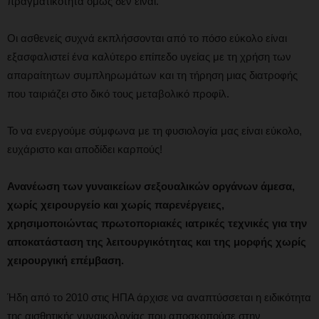
πραγματικότητα όμως δεν είναι.
Οι ασθενείς συχνά εκπλήσσονται από το πόσο εύκολο είναι
εξασφαλιστεί ένα καλύτερο επίπεδο υγείας με τη χρήση των
απαραίτητων συμπληρωμάτων και τη τήρηση μιας διατροφής
που ταιριάζει στο δικό τους μεταβολικό προφίλ.
Το να ενεργούμε σύμφωνα με τη φυσιολογία μας είναι εύκολο,
ευχάριστο και αποδίδει καρπούς!
Ανανέωση των γυναικείων σεξουαλικών οργάνων άμεσα,
χωρίς χειρουργείο και χωρίς παρενέργειες,
χρησιμοποιώντας πρωτοποριακές ιατρικές τεχνικές για την
αποκατάσταση της λειτουργικότητας και της μορφής χωρίς
χειρουργική επέμβαση.
Ήδη από το 2010 στις ΗΠΑ άρχισε να αναπτύσσεται η ειδικότητα
της αισθητικής γυναικολογίας που αποσκοπούσε στην