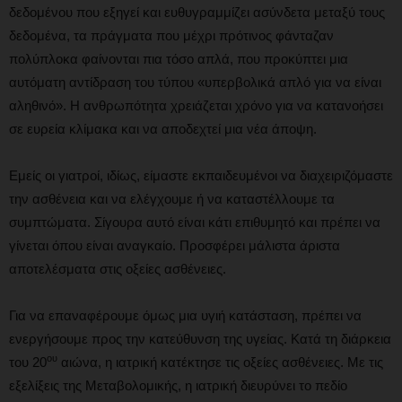
δεδομένου που εξηγεί και ευθυγραμμίζει ασύνδετα μεταξύ τους
δεδομένα, τα πράγματα που μέχρι πρότινος φάνταζαν
πολύπλοκα φαίνονται πια τόσο απλά, που προκύπτει μια
αυτόματη αντίδραση του τύπου «υπερβολικά απλό για να είναι
αληθινό». Η ανθρωπότητα χρειάζεται χρόνο για να κατανοήσει
σε ευρεία κλίμακα και να αποδεχτεί μια νέα άποψη.
Εμείς οι γιατροί, ιδίως, είμαστε εκπαιδευμένοι να διαχειριζόμαστε
την ασθένεια και να ελέγχουμε ή να καταστέλλουμε τα
συμπτώματα. Σίγουρα αυτό είναι κάτι επιθυμητό και πρέπει να
γίνεται όπου είναι αναγκαίο. Προσφέρει μάλιστα άριστα
αποτελέσματα στις οξείες ασθένειες.
Για να επαναφέρουμε όμως μια υγιή κατάσταση, πρέπει να
ενεργήσουμε προς την κατεύθυνση της υγείας. Κατά τη διάρκεια
ου
του 20
αιώνα, η ιατρική κατέκτησε τις οξείες ασθένειες. Με τις
εξελίξεις της Μεταβολομικής, η ιατρική διευρύνει το πεδίο