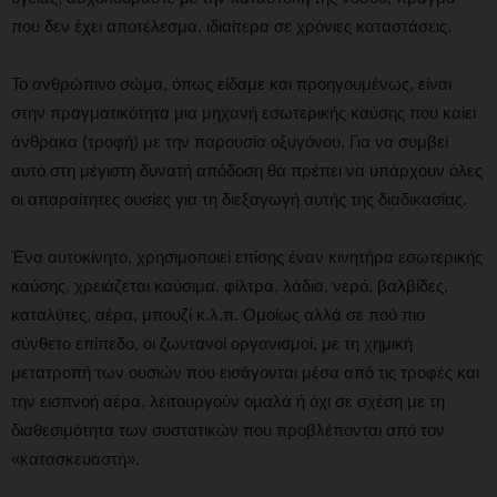
που δεν έχει αποτέλεσμα, ιδιαίτερα σε χρόνιες καταστάσεις.
Το ανθρώπινο σώμα, όπως είδαμε και προηγουμένως, είναι
στην πραγματικότητα μια μηχανή εσωτερικής καύσης που καίει
άνθρακα (τροφή) με την παρουσία οξυγόνου. Για να συμβεί
αυτό στη μέγιστη δυνατή απόδοση θα πρέπει να υπάρχουν όλες
οι απαραίτητες ουσίες για τη διεξαγωγή αυτής της διαδικασίας.
Ένα αυτοκίνητο, χρησιμοποιεί επίσης έναν κινητήρα εσωτερικής
καύσης, χρειάζεται καύσιμα, φίλτρα, λάδια, νερό, βαλβίδες,
καταλύτες, αέρα, μπουζί κ.λ.π. Ομοίως αλλά σε πού πιο
σύνθετο επίπεδο, οι ζωντανοί οργανισμοί, με τη χημική
μετατροπή των ουσιών που εισάγονται μέσα από τις τροφές και
την εισπνοή αέρα, λειτουργούν ομαλά ή όχι σε σχέση με τη
διαθεσιμότητα των συστατικών που προβλέπονται από τον
«κατασκευαστή».