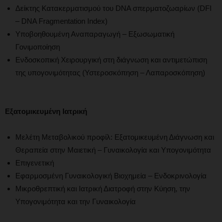
Δείκτης Κατακερματισμού του DNA σπερματοζωαρίων (DFI
– DNA Fragmentation Index)
Υποβοηθουμένη Αναπαραγωγή – Εξωσωματική
Γονιμοποίηση
Ενδοσκοπική Χειρουργική στη διάγνωση και αντιμετώπιση
της υπογονιμότητας (Υστεροσκόπηση – Λαπαροσκόπηση)
Εξατομικευμένη Ιατρική
Μελέτη Μεταβολικού προφίλ: Εξατομικευμένη Διάγνωση και
Θεραπεία στην Μαιετική – Γυναικολογία και Υπογονιμότητα
Επιγενετική
Εφαρμοσμένη Γυναικολογική Βιοχημεία – Ενδοκρινολογία
Μικροθρεπτική και Ιατρική Διατροφή στην Κύηση, την
Υπογονιμότητα και την Γυναικολογία