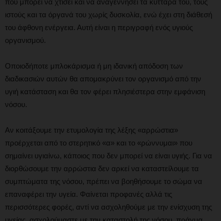
που μπορεί να χτίσει και να αναγεννήσει τα κύτταρά του, τους
ιστούς και τα όργανά του χωρίς δυσκολία, ενώ έχει στη διάθεσή
του άφθονη ενέργεια. Αυτή είναι η περιγραφή ενός υγιούς
οργανισμού.
Οποιοδήποτε μπλοκάρισμα ή μη ιδανική απόδοση των
διαδικασιών αυτών θα απομακρύνει τον οργανισμό από την
υγιή κατάσταση και θα τον φέρει πλησιέστερα στην εμφάνιση
νόσου.
Αν κοιτάξουμε την ετυμολογία της λέξης «αρρώστια»
προέρχεται από το στερητικό «α» και το «ρώννυμαι» που
σημαίνει υγιαίνω, κάποιος που δεν μπορεί να είναι υγιής. Για να
διορθώσουμε την αρρώστια δεν αρκεί να καταστείλουμε τα
συμπτώματα της νόσου, πρέπει να βοηθήσουμε το σώμα να
επαναφέρει την υγεία. Φαίνεται προφανές αλλά τις
περισσότερες φορές, αντί να ασχοληθούμε με την ενίσχυση της
υγείας, ασχολούμαστε με την καταστολή της νόσου, πράγμα