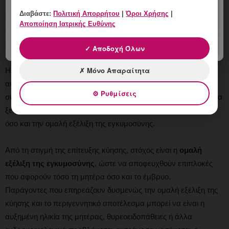
με τους άντρες στα Σεξουαλικώς Μεταδιδόμενα Νοσήματα, στις
Διαβάστε:
Πολιτική Απορρήτου
|
Όροι Χρήσης
|
νόσους του ουροποιητικού (ουρολοιμώξεις, νεφρολιθιάσεις) και
Αποποίηση Ιατρικής Ευθύνης
γενικά στις φλεγμονές. Ακριβώς για τους παραπάνω λόγους
χρήζουν ιδιαίτερης φροντίδας.
✓ Αποδοχή Όλων
✗ Μόνο Απαραίτητα
Η
γονιμότητα
αφορά το ζεύγος, συνεπώς η διερεύνηση και
αντιμετώπιση της υπογονιμότητας θα πρέπει να
⚙ Ρυθμίσεις
συμπεριλαμβάνει και τον άντρα και τη γυναίκα, προκειμένου να
ξεπεραστούν παράγοντες που εμποδίζουν τόσο τη σύλληψη,
όσο και την ομαλή εξέλιξη της εγκυμοσύνης.
Από τη στιγμή της επίτευξης κύησης, στόχος είναι η
ομαλή
εξέλιξη της εγκυμοσύνης
, ώστε να αποφευχθούν επιπλοκές
που αφορούν τόσο τη μητέρα όσο και το έμβρυο.
Παράγοντες που επηρεάζουν δυσμενώς την ομαλή εξέλιξη της
κύησης και το περιγεννητικό αποτέλεσμα μπορεί να είναι η
αυξημένη ηλικία της μητέρας, θυρεοειδοπάθειες ή άλλα