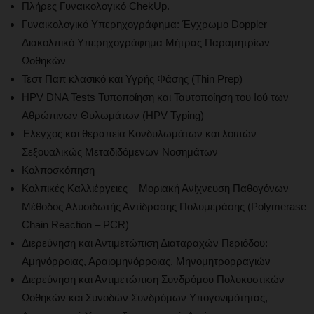
Πλήρες Γυναικολογικό ChekUp.
Γυναικολογικό Υπερηχογράφημα: Έγχρωμο Doppler
Διακολπικό Υπερηχογράφημα Μήτρας Παραμητρίων
Ωοθηκών
Τεστ Παπ κλασικό και Υγρής Φάσης (Thin Prep)
HPV DNA Tests Τυποποίηση και Ταυτοποίηση του Ιού των
Αθρώπινων Θυλωμάτων (HPV Typing)
Έλεγχος και θεραπεία Κονδυλωμάτων και λοιπών
Σεξουαλικώς Μεταδιδόμενων Νοσημάτων
Κολποσκόπηση
Κολπικές Καλλιέργειες – Μοριακή Ανίχνευση Παθογόνων –
Μέθοδος Αλυσιδωτής Αντίδρασης Πολυμεράσης (Polymerase
Chain Reaction – PCR)
Διερεύνηση και Αντιμετώπιση Διαταραχών Περιόδου:
Αμηνόρροιας, Αραιομηνόρροιας, Μηνομητρορραγιών
Διερεύνηση και Αντιμετώπιση Συνδρόμου Πολυκυστικών
Ωοθηκών και Συνοδών Συνδρόμων Υπογονιμότητας,