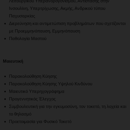
Λειτουργικού Υπερανδρογονισμού, Αντίστασης στην
Ινσουλίνη, Υπερτρίχωσης, Ακμής, Ανδρικού τύπου
Παχυσαρκίας
Διερεύνηση και αντιμετώπιση προβλημάτων που σχετίζονται
με Προεμμηνόπαυση, Εμμηνόπαυση
Παθολογία Μαστού
Μαιευτική
Παρακολούθηση Κύησης
Παρακολούθηση Κύησης Υψηλού Κινδύνου
Μαιευτικό Υπερηχογράφημα
Προγεννητικός Έλεγχος
Συμβουλευτική για την εγκυμοσύνη, τον τοκετό, τη λοχεία και
το θηλασμό
Προετοιμασία για Φυσικό Τοκετό