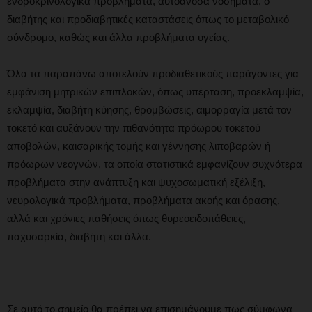
ενδροκρινολογικά προβλήματα, αυτοάνοσα νοσήματα, ο
διαβήτης και προδιαβητικές καταστάσεις όπως το μεταβολικό
σύνδρομο, καθώς και άλλα προβλήματα υγείας.
Όλα τα παραπάνω αποτελούν προδιαθετικούς παράγοντες για
εμφάνιση μητρικών επιπλοκών, όπως υπέρταση, προεκλαμψία,
εκλαμψία, διαβήτη κύησης, θρομβώσεις, αιμορραγία μετά τον
τοκετό και αυξάνουν την πιθανότητα πρόωρου τοκετού
αποβολών, καισαρικής τομής και γέννησης λιποβαρών ή
πρόωρων νεογνών, τα οποία στατιστικά εμφανίζουν συχνότερα
προβλήματα στην ανάπτυξη και ψυχοσωματική εξέλιξη,
νευρολογικά προβλήματα, προβλήματα ακοής και όρασης,
αλλά και χρόνιες παθήσεις όπως θυρεοειδοπάθειες,
παχυσαρκία, διαβήτη και άλλα.
Σε αυτό το σημείο θα πρέπει να επισημάνουμε πως σύμφωνα