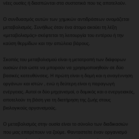
νέες ουσίες ή διασπώνται στα συστατικά που τις αποτελούν.
Ο συνδυασμός αυτών των χημικών αντιδράσεων ονομάζεται
μεταβολισμός. Συνήθως όταν ένα άτομο ακούει τη λέξη
«μεταβολισμός» σκέφτεται τη λειτουργία του εντέρου ή την
καύση θερμίδων και την απώλεια βάρους.
Σκοπός του μεταβολισμού είναι η μετατροπή των διάφορων
ουσιών έτσι ώστε να μπορούν να χρησιμοποιηθούν σε δύο
βασικές κατευθύνσεις. Η πρώτη είναι η δομή και η αναγέννηση
οργάνων και ιστών , ενώ η δεύτερη είναι η παραγωγή
ενέργειας. Αυτοί οι δύο μηχανισμοί, ο δομικός και ο ενεργειακός,
αποτελούν τη βάση για τη διατήρηση της ζωής στους
βιολογικούς οργανισμούς.
Ο μεταβολισμός στην ουσία είναι το σύνολο των διαδικασιών
που μας επιτρέπουν να ζούμε. Φανταστείτε έναν οργανισμό