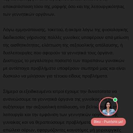
αποκατάσταση τόσο της μορφής όσο και της λειτουργικότητας
των γεννητικών οργάνων.
Λόγω εμμηνόπαυσης, τοκετού, ή ακόμα λόγω της φυσιολογικής
διαδικασίας γήρανσης πολλές γυναίκες υποφέρουν από μείωση
της αισθητικότητας, ελάττωση της σεξουαλικής απόλαυσης, ή
δυσλειτουργίες που αφορούν τα γεννητικά τους όργανα.
Δυστυχώς το μεγαλύτερο ποσοστό των παραπάνω γυναικών
με αντίστοιχα προβλήματα υποφέρουν σιωπηρά μιας και είναι
δύσκολο να μιλήσουν για τέτοιου είδους προβλήματα.
Σήμερα οι εξειδικευμένοι ιατροί έχουμε την δυνατότατα να
ανανεώσουμε τα γεννητικά όργανα της γυναίκας και να
αυξήσουμε την σεξουαλική απόλαυση, να βελτιώσουμε τη
λειτουργία και την εμφάνιση των γεννητικών οργάνων της
γυναίκας και να θεραπεύσουμε προβλήματα όπως είναι η
Βίκυ - Ρωτήστε με!
απώλεια ούρων, εφαρμόζοντας καινοτόμες μή χειρουργικές