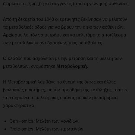
διάρκεια της ζωής) ή για συγγενείς (από τη γέννηση) ασθένειες.
Από τη δεκαετία του 1940 οι ερευνητές ξεκίνησαν να μελετούν
τις μεταβολικές οδούς για να βρουν την αιτία των ασθενειών.
Αρχίσαμε λοιπόν να μετράμε και να μελετάμε το αποτέλεσμα
των μεταβολικών αντιδράσεων, τους μεταβολίτες.
Ο κλάδος που ασχολείται με την μέτρηση και τη μελέτη των
μεταβολιτών, ονομάστηκε
Μεταβολομική
.
Η Μεταβολομική λαμβάνει το όνομά της όπως και άλλες
βιολογικές επιστήμες, με την προσθήκη της κατάληξης –omics,
που σημαίνει τη μελέτη μιας ομάδας μορίων με παρόμοια
χαρακτηριστικά:
Gen –omics: Μελέτη των γονιδίων.
Prote-omics: Μελέτη των πρωτεϊνών