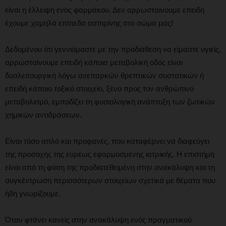
είναι η έλλειψη ενός φαρμάκου. Δεν αρρωσταίνουμε επειδή
έχουμε χαμηλά επίπεδα ασπιρίνης στο σώμα μας!
Δεδομένου ότι γεννιόμαστε με την προδιάθεση να είμαστε υγιείς,
αρρωσταίνουμε επειδή κάποια μεταβολική οδός είναι
δυσλειτουργική λόγω ανεπαρκών θρεπτικών συστατικών ή
επειδή κάποιο τοξικό στοιχείο, ξένο προς τον ανθρώπινο
μεταβολισμό, εμποδίζει τη φυσιολογική ανάπτυξη των ζωτικών
χημικών αντιδράσεων.
Είναι τόσο απλό και προφανές, που καταφέρνει να διαφεύγει
της προσοχής της ευρέως εφαρμοσμένης ιατρικής. Η επιστήμη
είναι από τη φύση της προδιατεθειμένη στην ανακάλυψη και τη
συγκέντρωση περισσότερων στοιχείων σχετικά με θέματα που
ήδη γνωρίζουμε.
Όταν φτάνει κανείς στην ανακάλυψη ενός πραγματικού