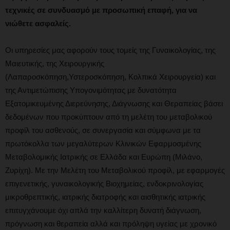
τεχνικές
σε συνδυασμό με προσωπική επαφή, για να
νιώθετε ασφαλείς.
Οι υπηρεσίες μας αφορούν τους τομείς της Γυναικολογίας, της
Μαιευτικής, της Χειρουργικής
(Λαπαροσκόπηση,Υστεροσκόπηση, Κολπικά Χειρουργεία) και
της Αντιμετώπισης Υπογονιμότητας με δυνατότητα
Εξατομικευμένης Διερεύνησης, Διάγνωσης και Θεραπείας βάσει
δεδομένων που προκύπτουν από τη μελέτη του μεταβολικού
προφίλ του ασθενούς, σε συνεργασία και σύμφωνα με τα
πρωτόκολλα των μεγαλύτερων Κλινικών Εφαρμοσμένης
Μεταβολομικής Ιατρικής σε Ελλάδα και Ευρώπη (Μιλάνο,
Ζυρίχη). Με την Μελέτη του Μεταβολικού προφίλ, με εφαρμογές
επιγενετικής, γυναικολογικής Βιοχημείας, ενδοκρινολογίας
μικροθρεπτικής, ιατρικής διατροφής και αισθητικής ιατρικής
επιτυγχάνουμε όχι απλά την καλλίτερη δυνατή διάγνωση,
πρόγνωση και θεραπεία αλλά και πρόληψη υγείας με χρονικό