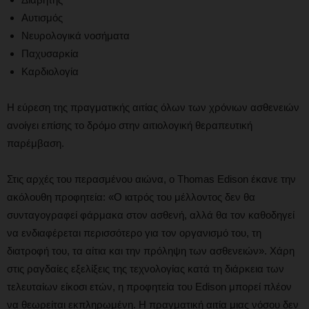
Αυτισμός
Νευρολογικά νοσήματα
Παχυσαρκία
Καρδιολογία
Η εύρεση της πραγματικής αιτίας όλων των χρόνιων ασθενειών
ανοίγει επίσης το δρόμο στην αιτιολογική θεραπευτική
παρέμβαση.
Στις αρχές του περασμένου αιώνα, ο Thomas Edison έκανε την
ακόλουθη προφητεία: «Ο ιατρός του μέλλοντος δεν θα
συνταγογραφεί φάρμακα στον ασθενή, αλλά θα τον καθοδηγεί
να ενδιαφέρεται περισσότερο για τον οργανισμό του, τη
διατροφή του, τα αίτια και την πρόληψη των ασθενειών». Χάρη
στις ραγδαίες εξελίξεις της τεχνολογίας κατά τη διάρκεια των
τελευταίων είκοσι ετών, η προφητεία του Edison μπορεί πλέον
να θεωρείται εκπληρωμένη. Η πραγματική αιτία μιας νόσου δεν