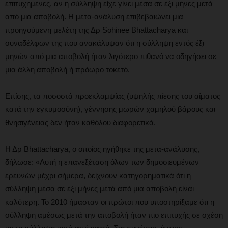
επιτυχημένες, αν η σύλληψη είχε γίνει μέσα σε έξι μήνες μετά
από μια αποβολή. Η μετα-ανάλυση επιβεβαιώνει μια
προηγούμενη μελέτη της Δρ Sohinee Bhattacharya και
συναδέλφων της που ανακάλυψαν ότι η σύλληψη εντός έξι
μηνών από μια αποβολή ήταν λιγότερο πιθανό να οδηγήσει σε
μια άλλη αποβολή ή πρόωρο τοκετό.
Επίσης, τα ποσοστά προεκλαμψίας (υψηλής πίεσης του αίματος
κατά την εγκυμοσύνη), γέννησης μωρών χαμηλού βάρους και
θνησιγένειας δεν ήταν καθόλου διαφορετικά.
Η Δρ Bhattacharya, ο οποίος ηγήθηκε της μετα-ανάλυσης,
δήλωσε: «Αυτή η επανεξέταση όλων των δημοσιευμένων
ερευνών μέχρι σήμερα, δείχνουν κατηγορηματικά ότι η
σύλληψη μέσα σε έξι μήνες μετά από μια αποβολή είναι
καλύτερη. Το 2010 ήμασταν οι πρώτοι που υποστηρίξαμε ότι η
σύλληψη αμέσως μετά την αποβολή ήταν πιο επιτυχής σε σχέση