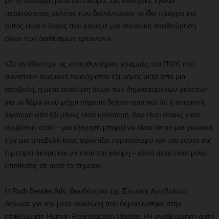
με τη σύλληψη μετά από καιρό. Στη συνέχεια, έγιναν
περισσότερες μελέτες που διαπίστωσαν το ίδιο πράγμα και
αυτός είναι ο λόγος που κάναμε μια συνολική αναθεώρηση
όλων των διαθέσιμων ερευνών».
«Σε αντίθεση με τις κατευθυντήριες γραμμές του ΠΟΥ, που
συνιστούν αναμονή τουλάχιστον έξι μήνες μετά από μια
αποβολή, η μετα-ανάλυση όλων των δημοσιευμένων μελετών
για το θέμα αυτό μέχρι σήμερα δείχνει οριστικά ότι η αναμονή
λιγότερο από έξι μήνες είναι καλύτερη. Δεν είναι σαφές γιατί
συμβαίνει αυτό – μια εξήγηση μπορεί να είναι ότι αν μια γυναίκα
είχε μια αποβολή ίσως φροντίζει περισσότερο τον του εαυτό της
ή μπορεί ακόμη και να είναι πιο γόνιμη – αλλά αυτά είναι μόνο
υποθέσεις σε αυτό το σημείο».
Η Ruth Bender Atik, διευθύντρια της Ένωσης Αποβολών,
δήλωσε για την μετα-ανάλυση που δημοσιεύθηκε στην
επιθεώρηση Human Reproduction Update: «Η αναθεώρηση αυτή