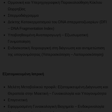
Ορμονική και Υπερηχογραφική Παρακολούθηση Κύκλου
Ωορρηξίας
Σπερμοδιάγραμμα
Δείκτης Κατακερματισμού του DNA σπερματοζωαρίων (DFI
– DNA Fragmentation Index)
Υποβοηθουμένη Αναπαραγωγή – Εξωσωματική
Γονιμοποίηση
Ενδοσκοπική Χειρουργική στη διάγνωση και αντιμετώπιση
της υπογονιμότητας (Υστεροσκόπηση – Λαπαροσκόπηση)
Εξατομικευμένη Ιατρική
Μελέτη Μεταβολικού προφίλ: Εξατομικευμένη Διάγνωση και
Θεραπεία στην Μαιετική – Γυναικολογία και Υπογονιμότητα
Επιγενετική
Εφαρμοσμένη Γυναικολογική Βιοχημεία – Ενδοκρινολογία