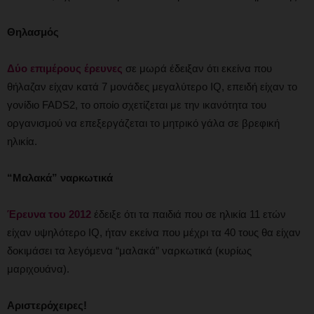
Θηλασμός
Δύο επιμέρους έρευνες
σε μωρά έδειξαν ότι εκείνα που
θήλαζαν είχαν κατά 7 μονάδες μεγαλύτερο IQ, επειδή είχαν το
γονίδιο FADS2, το οποίο σχετίζεται με την ικανότητα του
οργανισμού να επεξεργάζεται το μητρικό γάλα σε βρεφική
ηλικία.
“Μαλακά” ναρκωτικά
Έρευνα του 2012
έδειξε ότι τα παιδιά που σε ηλικία 11 ετών
είχαν υψηλότερο IQ, ήταν εκείνα που μέχρι τα 40 τους θα είχαν
δοκιμάσει τα λεγόμενα “μαλακά” ναρκωτικά (κυρίως
μαριχουάνα).
Αριστερόχειρες!