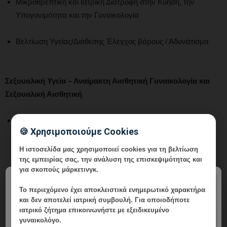
Μικροθρεπτική και Ιατρική Διατροφή στην Κύηση, την
Υπογονιμότητα και την Γυναικολογία
Βελτίωση Υγείας/Διάθεσης Έλεγχος βάρους / Αδυνάτισμα
Σεξουαλική Υγεία – Αναίμακτη Αισθητική Γυναικολογία και
Σεξουαλική Αισθητική
Ανανέωση των γυναικείων σεξουαλικών οργάνων άμεσα
🍪 Χρησιμοποιούμε Cookies
χωρίς χειρουργείο και χωρίς παρενέργειες,
χρησιμοποιώντας πρωτοποριακές ιατρικές τεχνικές για την
Η ιστοσελίδα μας χρησιμοποιεί cookies για τη βελτίωση
της εμπειρίας σας, την ανάλυση της επισκεψιμότητας και
αποκατάσταση της λειτουργικότητας και της μορφής χωρίς
για σκοπούς μάρκετινγκ.
χειρουργική επέμβαση.
×
Αύξηση σεξουαλικής απόλαυσης – Αντιμετώπιση
Το περιεχόμενο έχει
αποκλειστικά ενημερωτικό χαρακτήρα
σεξουαλικής δυσλειτουργίας, που μπορεί να οφείλεται σε
και δεν αποτελεί ιατρική συμβουλή. Για οποιοδήποτε
ιατρικό ζήτημα επικοινωνήστε με εξειδικευμένο
έλλειψη σεξουαλικής επιθυμίας,
γυναικολόγο.
έλλειψη σεξουαλικής διέγερσης,