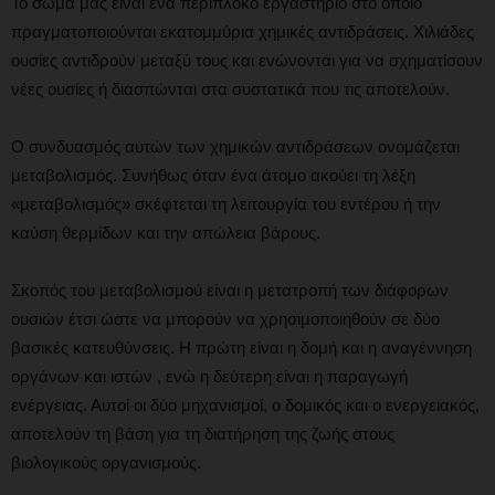
Το σώμα μας είναι ένα περίπλοκο εργαστήριο στο οποίο
πραγματοποιούνται εκατομμύρια χημικές αντιδράσεις. Χιλιάδες
ουσίες αντιδρούν μεταξύ τους και ενώνονται για να σχηματίσουν
νέες ουσίες ή διασπώνται στα συστατικά που τις αποτελούν.
Ο συνδυασμός αυτών των χημικών αντιδράσεων ονομάζεται
μεταβολισμός. Συνήθως όταν ένα άτομο ακούει τη λέξη
«μεταβολισμός» σκέφτεται τη λειτουργία του εντέρου ή την
καύση θερμίδων και την απώλεια βάρους.
Σκοπός του μεταβολισμού είναι η μετατροπή των διάφορων
ουσιών έτσι ώστε να μπορούν να χρησιμοποιηθούν σε δύο
βασικές κατευθύνσεις. Η πρώτη είναι η δομή και η αναγέννηση
οργάνων και ιστών , ενώ η δεύτερη είναι η παραγωγή
ενέργειας. Αυτοί οι δύο μηχανισμοί, ο δομικός και ο ενεργειακός,
αποτελούν τη βάση για τη διατήρηση της ζωής στους
βιολογικούς οργανισμούς.