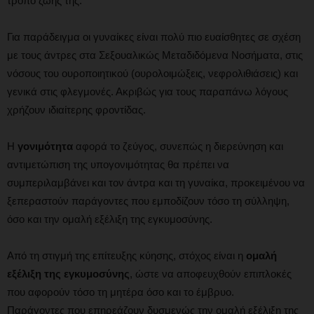
τρόπο ζωής της.
Για παράδειγμα οι γυναίκες είναι πολύ πιο ευαίσθητες σε σχέση
με τους άντρες στα Σεξουαλικώς Μεταδιδόμενα Νοσήματα, στις
νόσους του ουροποιητικού (ουρολοιμώξεις, νεφρολιθιάσεις) και
γενικά στις φλεγμονές. Ακριβώς για τους παραπάνω λόγους
χρήζουν ιδιαίτερης φροντίδας.
Η
γονιμότητα
αφορά το ζεύγος, συνεπώς η διερεύνηση και
αντιμετώπιση της υπογονιμότητας θα πρέπει να
συμπεριλαμβάνει και τον άντρα και τη γυναίκα, προκειμένου να
ξεπεραστούν παράγοντες που εμποδίζουν τόσο τη σύλληψη,
όσο και την ομαλή εξέλιξη της εγκυμοσύνης.
Από τη στιγμή της επίτευξης κύησης, στόχος είναι η
ομαλή
εξέλιξη της εγκυμοσύνης
, ώστε να αποφευχθούν επιπλοκές
που αφορούν τόσο τη μητέρα όσο και το έμβρυο.
Παράγοντες που επηρεάζουν δυσμενώς την ομαλή εξέλιξη της