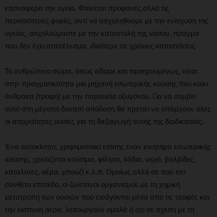
επαναφέρει την υγεία. Φαίνεται προφανές αλλά τις
περισσότερες φορές, αντί να ασχοληθούμε με την ενίσχυση της
υγείας, ασχολούμαστε με την καταστολή της νόσου, πράγμα
που δεν έχει αποτέλεσμα, ιδιαίτερα σε χρόνιες καταστάσεις.
Το ανθρώπινο σώμα, όπως είδαμε και προηγουμένως, είναι
στην πραγματικότητα μια μηχανή εσωτερικής καύσης που καίει
άνθρακα (τροφή) με την παρουσία οξυγόνου. Για να συμβεί
αυτό στη μέγιστη δυνατή απόδοση θα πρέπει να υπάρχουν όλες
οι απαραίτητες ουσίες για τη διεξαγωγή αυτής της διαδικασίας.
Ένα αυτοκίνητο, χρησιμοποιεί επίσης έναν κινητήρα εσωτερικής
καύσης, χρειάζεται καύσιμα, φίλτρα, λάδια, νερό, βαλβίδες,
καταλύτες, αέρα, μπουζί κ.λ.π. Ομοίως αλλά σε πού πιο
σύνθετο επίπεδο, οι ζωντανοί οργανισμοί, με τη χημική
μετατροπή των ουσιών που εισάγονται μέσα από τις τροφές και
την εισπνοή αέρα, λειτουργούν ομαλά ή όχι σε σχέση με τη