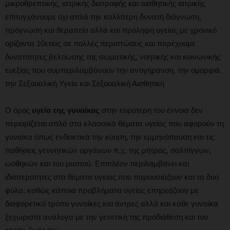
μικροθρεπτικής, ιατρικής διατροφής και αισθητικής ιατρικής
επιτυγχάνουμε όχι απλά την καλλίτερη δυνατή διάγνωση,
πρόγνωση και θεραπεία αλλά και πρόληψη υγείας με χρονικό
ορίζοντα 10ετίας σε πολλές περιπτώσεις και παρέχουμε
δυνατότητες βελτίωσης της σωματικής, νοητικής και κοινωνικής
ευεξίας που συμπεριλαμβάνουν την αντιγήρανση, την ομορφιά,
την Σεξουαλική Υγεία και Σεξουαλική Αισθητική
Ο όρος
υγεία της γυναίκας
στην ευρύτερη του έννοια δεν
περιορίζεται απλά στα κλασσικά θέματα υγείας που αφορούν τη
γυναίκα όπως ενδεικτικά την κύηση, την εμμηνόπαυση και τις
παθήσεις γεννητικών οργάνων π.χ. της μήτρας, σαλπίγγων,
ωοθηκών και του μαστού. Επιπλέον περιλαμβάνει και
ιδιαιτερότητες στα θέματα υγείας που παρουσιάζουν και τα δυο
φύλα, καθώς κάποια προβλήματα υγείας επηρεάζουν με
διαφορετικό τρόπο γυναίκες και άντρες αλλά και κάθε γυναίκα
ξεχωριστά ανάλογα με την γενετική της προδιάθεση και τον