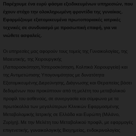
Παρέχουμε ένα ευρύ φάσμα εξειδικευμένων υπηρεσιών, που
έχουν στόχο την ολοκληρωμένη φροντίδα της γυναίκας.
Εφαρμόζουμε εξατομικευμένα
πρωτοποριακές ιατρικές
τεχνικές
σε συνδυασμό με προσωπική επαφή, για να
νιώθετε ασφαλείς.
Οι υπηρεσίες μας αφορούν τους τομείς της Γυναικολογίας, της
Μαιευτικής, της Χειρουργικής
(Λαπαροσκόπηση,Υστεροσκόπηση, Κολπικά Χειρουργεία) και
της Αντιμετώπισης Υπογονιμότητας με δυνατότητα
Εξατομικευμένης Διερεύνησης, Διάγνωσης και Θεραπείας βάσει
δεδομένων που προκύπτουν από τη μελέτη του μεταβολικού
προφίλ του ασθενούς, σε συνεργασία και σύμφωνα με τα
πρωτόκολλα των μεγαλύτερων Κλινικών Εφαρμοσμένης
Μεταβολομικής Ιατρικής σε Ελλάδα και Ευρώπη (Μιλάνο,
Ζυρίχη). Με την Μελέτη του Μεταβολικού προφίλ, με εφαρμογές
επιγενετικής, γυναικολογικής Βιοχημείας, ενδοκρινολογίας