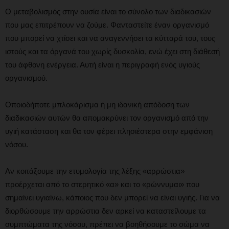
Ο μεταβολισμός στην ουσία είναι το σύνολο των διαδικασιών
που μας επιτρέπουν να ζούμε. Φανταστείτε έναν οργανισμό
που μπορεί να χτίσει και να αναγεννήσει τα κύτταρά του, τους
ιστούς και τα όργανά του χωρίς δυσκολία, ενώ έχει στη διάθεσή
του άφθονη ενέργεια. Αυτή είναι η περιγραφή ενός υγιούς
οργανισμού.
Οποιοδήποτε μπλοκάρισμα ή μη ιδανική απόδοση των
διαδικασιών αυτών θα απομακρύνει τον οργανισμό από την
υγιή κατάσταση και θα τον φέρει πλησιέστερα στην εμφάνιση
νόσου.
Αν κοιτάξουμε την ετυμολογία της λέξης «αρρώστια»
προέρχεται από το στερητικό «α» και το «ρώννυμαι» που
σημαίνει υγιαίνω, κάποιος που δεν μπορεί να είναι υγιής. Για να
διορθώσουμε την αρρώστια δεν αρκεί να καταστείλουμε τα
συμπτώματα της νόσου, πρέπει να βοηθήσουμε το σώμα να