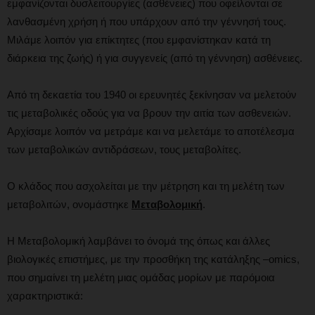
εμφανίζονται δυσλειτουργίες (ασθένειες) που οφείλονται σε
λανθασμένη χρήση ή που υπάρχουν από την γέννησή τους.
Μιλάμε λοιπόν για επίκτητες (που εμφανίστηκαν κατά τη
διάρκεια της ζωής) ή για συγγενείς (από τη γέννηση) ασθένειες.
Από τη δεκαετία του 1940 οι ερευνητές ξεκίνησαν να μελετούν
τις μεταβολικές οδούς για να βρουν την αιτία των ασθενειών.
Αρχίσαμε λοιπόν να μετράμε και να μελετάμε το αποτέλεσμα
των μεταβολικών αντιδράσεων, τους μεταβολίτες.
Ο κλάδος που ασχολείται με την μέτρηση και τη μελέτη των
μεταβολιτών, ονομάστηκε
Μεταβολομική
.
Η Μεταβολομική λαμβάνει το όνομά της όπως και άλλες
βιολογικές επιστήμες, με την προσθήκη της κατάληξης –omics,
που σημαίνει τη μελέτη μιας ομάδας μορίων με παρόμοια
χαρακτηριστικά: