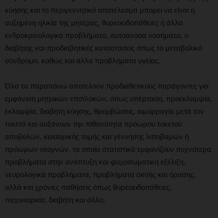
κύησης και το περιγεννητικό αποτέλεσμα μπορεί να είναι η
αυξημένη ηλικία της μητέρας, θυρεοειδοπάθειες ή άλλα
ενδροκρινολογικά προβλήματα, αυτοάνοσα νοσήματα, ο
διαβήτης και προδιαβητικές καταστάσεις όπως το μεταβολικό
σύνδρομο, καθώς και άλλα προβλήματα υγείας.
Όλα τα παραπάνω αποτελούν προδιαθετικούς παράγοντες για
εμφάνιση μητρικών επιπλοκών, όπως υπέρταση, προεκλαμψία,
εκλαμψία, διαβήτη κύησης, θρομβώσεις, αιμορραγία μετά τον
τοκετό και αυξάνουν την πιθανότητα πρόωρου τοκετού
αποβολών, καισαρικής τομής και γέννησης λιποβαρών ή
πρόωρων νεογνών, τα οποία στατιστικά εμφανίζουν συχνότερα
προβλήματα στην ανάπτυξη και ψυχοσωματική εξέλιξη,
νευρολογικά προβλήματα, προβλήματα ακοής και όρασης,
αλλά και χρόνιες παθήσεις όπως θυρεοειδοπάθειες,
παχυσαρκία, διαβήτη και άλλα.