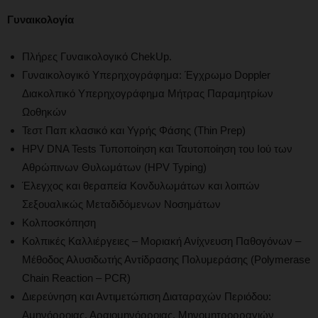
Γυναικολογία
Πλήρες Γυναικολογικό ChekUp.
Γυναικολογικό Υπερηχογράφημα: Έγχρωμο Doppler
Διακολπικό Υπερηχογράφημα Μήτρας Παραμητρίων
Ωοθηκών
Τεστ Παπ κλασικό και Υγρής Φάσης (Thin Prep)
HPV DNA Tests Τυποποίηση και Ταυτοποίηση του Ιού των
Αθρώπινων Θυλωμάτων (HPV Typing)
Έλεγχος και θεραπεία Κονδυλωμάτων και λοιπών
Σεξουαλικώς Μεταδιδόμενων Νοσημάτων
Κολποσκόπηση
Κολπικές Καλλιέργειες – Μοριακή Ανίχνευση Παθογόνων –
Μέθοδος Αλυσιδωτής Αντίδρασης Πολυμεράσης (Polymerase
Chain Reaction – PCR)
Διερεύνηση και Αντιμετώπιση Διαταραχών Περιόδου:
Αμηνόρροιας, Αραιομηνόρροιας, Μηνομητρορραγιών