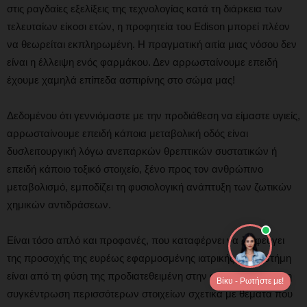
στις ραγδαίες εξελίξεις της τεχνολογίας κατά τη διάρκεια των
τελευταίων είκοσι ετών, η προφητεία του Edison μπορεί πλέον
να θεωρείται εκπληρωμένη. Η πραγματική αιτία μιας νόσου δεν
είναι η έλλειψη ενός φαρμάκου. Δεν αρρωσταίνουμε επειδή
έχουμε χαμηλά επίπεδα ασπιρίνης στο σώμα μας!
Δεδομένου ότι γεννιόμαστε με την προδιάθεση να είμαστε υγιείς,
αρρωσταίνουμε επειδή κάποια μεταβολική οδός είναι
δυσλειτουργική λόγω ανεπαρκών θρεπτικών συστατικών ή
επειδή κάποιο τοξικό στοιχείο, ξένο προς τον ανθρώπινο
μεταβολισμό, εμποδίζει τη φυσιολογική ανάπτυξη των ζωτικών
χημικών αντιδράσεων.
Είναι τόσο απλό και προφανές, που καταφέρνει να διαφεύγει
της προσοχής της ευρέως εφαρμοσμένης ιατρικής. Η επιστήμη
είναι από τη φύση της προδιατεθειμένη στην ανακάλυψη και τη
Βίκυ - Ρωτήστε με!
συγκέντρωση περισσότερων στοιχείων σχετικά με θέματα που