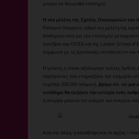
μπορεί να θεωρηθεί επιστήμη).
H νέα μελέτη της Σχολής Οικονομικών του 
Ρίτσαρντ Λαγιάρντ, ειδικό στη μελέτη της σχέση
Μαθήματα από μια νέα επιστήμη» μεταφράστηκ
συνέδριο του ΟΟΣΑ και της London School of E
σύμφωνα με τις βρετανικές «Ιντιπέντεντ» και
Η μελέτη, η οποία αξιολόγησε πολλές διεθνές 
παράγοντες που επηρεάζουν την ευημερία εν
περίπου 200.000 ατόμων),
βρήκε ότι -σε μια
εισόδημα θα αυξήσει την ευτυχία ενός ανθ
η ανεργία μειώνει την ευτυχία του ανέργου κα
Από την άλλη, η κατάθλιψη και το άγχος – που 