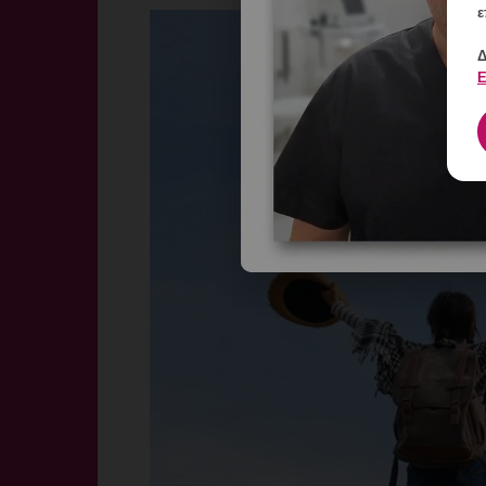
ε
Δ
Ε