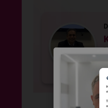
Η
σ
Τ
α