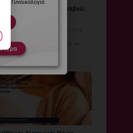
Αιμορραγούν: Πότε
Χρειάζεται Άμεσο Ραντεβού;
8 Αυγούστου, 2026
Κονδυλώματα που Αιμορραγούν: Πότε
Χρειάζεται Άμεσο Ραντεβού;
Εξειδικευμένη ενημέρωση, έλεγχος και
εξατομικευμένη γυναικολογική
καθοδήγηση στη Γλυφάδα.