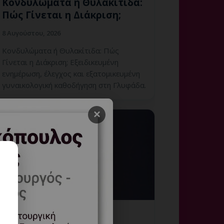
Κονδυλώματα ή Θυλακίτιδα:
Πώς Γίνεται η Διάκριση;
8 Αυγούστου, 2026
Κονδυλώματα ή Θυλακίτιδα: Πώς
Γίνεται η Διάκριση; Εξειδικευμένη
ενημέρωση, έλεγχος και εξατομικευμένη
γυναικολογική καθοδήγηση στη Γλυφάδα.
×
Κονδυλώματα που