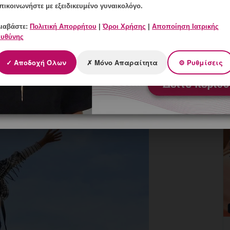
πικοινωνήστε με εξειδικευμένο γυναικολόγο.
ιαβάστε:
Πολιτική Απορρήτου
|
Όροι Χρήσης
|
Αποποίηση Ιατρικής
υθύνης
✓ Αποδοχή Όλων
✗ Μόνο Απαραίτητα
⚙ Ρυθμίσεις