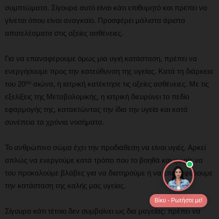
συμπτώματα. Σίγουρα αυτό είναι κάτι επιθυμητό και πρέπει να
γίνεται όπου είναι αναγκαίο. Προσφέρει μάλιστα άριστα
αποτελέσματα στις οξείες ασθένειες.
Για να επαναφέρουμε όμως μια υγιή κατάσταση, πρέπει να
ενεργήσουμε προς την κατεύθυνση της υγείας. Κατά τη διάρκεια
ου
του 20
αιώνα, η ιατρική κατέκτησε τις οξείες ασθένειες. Με τις
εξελίξεις της Μεταβολομικής, η ιατρική διευρύνει το πεδίο
εφαρμογής της, κατακτώντας την ίδια την υγεία και κατά
συνέπεια τα χρόνια νοσήματα.
Το ανθρώπινο σώμα έχει την προδιάθεση να είναι υγιές. Αρκεί
απλώς να ενεργούμε κατά τρόπο που το βοηθά και χωρίς να
του προκαλούμε βλάβες για να διατηρούμε ή να επαναφέρουμε
την κατάσταση της καλής μας υγείας.
Βίκυ - Ρωτήστε με!
Σίγουρα κάτι τέτοιο δεν συμβαίνει ως δια μαγείας: πρέπει να