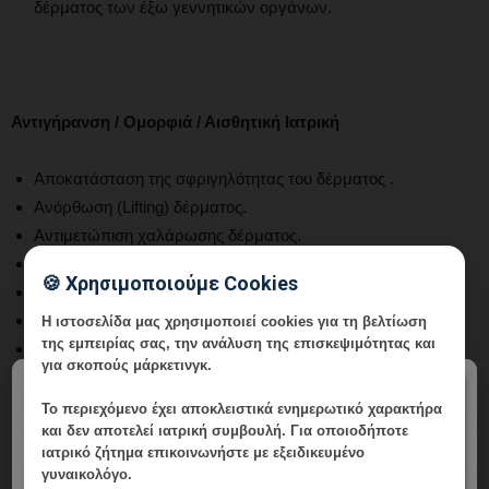
δέρματος των έξω γεννητικών οργάνων.
Αντιγήρανση / Ομορφιά / Αισθητική Ιατρική
Αποκατάσταση της σφριγηλότητας του δέρματος .
Ανόρθωση (Lifting) δέρματος.
Αντιμετώπιση χαλάρωσης δέρματος.
Αντιμετώπιση της γήρανσης / φωτογήρανσης.
🍪 Χρησιμοποιούμε Cookies
Αναζωογόνηση δέρματος.
Σύσφιξη του χαλαρωμένου δέρματος
Η ιστοσελίδα μας χρησιμοποιεί cookies για τη βελτίωση
της εμπειρίας σας, την ανάλυση της επισκεψιμότητας και
Καταπολέμηση της κυτταρίτιδας και του τοπικού πάχους.
για σκοπούς μάρκετινγκ.
Θεραπεία ακμής, ουλών, ραγάδων
×
Αντιμετώπιση Αλωπεκίας
Το περιεχόμενο έχει
αποκλειστικά ενημερωτικό χαρακτήρα
και δεν αποτελεί ιατρική συμβουλή. Για οποιοδήποτε
Αύξηση του όγκου του προσώπου.
ιατρικό ζήτημα επικοινωνήστε με εξειδικευμένο
Λείανση των ρυτίδων.
γυναικολόγο.