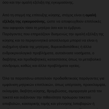
όσο και την ομαλή εξέλιξη της εγκυμοσύνης.
Από τη στιγμή της επίτευξης κύησης, στόχος είναι η
ομαλή
εξέλιξη της εγκυμοσύνης
, ώστε να αποφευχθούν επιπλοκές
που αφορούν τόσο τη μητέρα όσο και το έμβρυο.
Παράγοντες που επηρεάζουν δυσμενώς την ομαλή εξέλιξη της
κύησης και το περιγεννητικό αποτέλεσμα μπορεί να είναι η
αυξημένη ηλικία της μητέρας, θυρεοειδοπάθειες ή άλλα
ενδροκρινολογικά προβλήματα, αυτοάνοσα νοσήματα, ο
διαβήτης και προδιαβητικές καταστάσεις όπως το μεταβολικό
σύνδρομο, καθώς και άλλα προβλήματα υγείας.
Όλα τα παραπάνω αποτελούν προδιαθετικούς παράγοντες για
εμφάνιση μητρικών επιπλοκών, όπως υπέρταση, προεκλαμψία,
εκλαμψία, διαβήτη κύησης, θρομβώσεις, αιμορραγία μετά τον
τοκετό και αυξάνουν την πιθανότητα πρόωρου τοκετού
αποβολών, καισαρικής τομής και γέννησης λιποβαρών ή