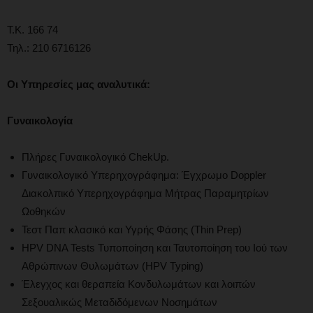
Τ.Κ. 166 74
Τηλ.: 210 6716126
Οι
Υπηρεσίες μας αναλυτικά:
Γυναικολογία
Πλήρες Γυναικολογικό ChekUp.
Γυναικολογικό Υπερηχογράφημα: Έγχρωμο Doppler
Διακολπικό Υπερηχογράφημα Μήτρας Παραμητρίων
Ωοθηκών
Τεστ Παπ κλασικό και Υγρής Φάσης (Thin Prep)
HPV DNA Tests Τυποποίηση και Ταυτοποίηση του Ιού των
Αθρώπινων Θυλωμάτων (HPV Typing)
Έλεγχος και θεραπεία Κονδυλωμάτων και λοιπών
Σεξουαλικώς Μεταδιδόμενων Νοσημάτων