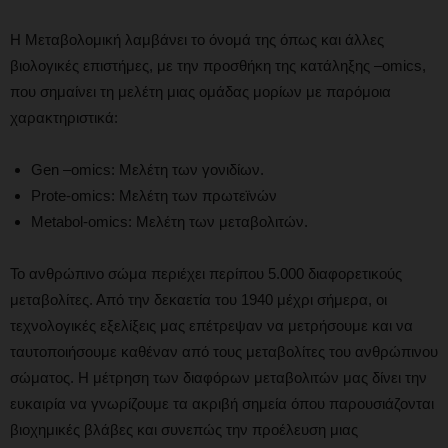
Η Μεταβολομική λαμβάνει το όνομά της όπως και άλλες
βιολογικές επιστήμες, με την προσθήκη της κατάληξης –omics,
που σημαίνει τη μελέτη μιας ομάδας μορίων με παρόμοια
χαρακτηριστικά:
Gen –omics: Μελέτη των γονιδίων.
Prote-omics: Μελέτη των πρωτεϊνών
Metabol-omics: Μελέτη των μεταβολιτών.
Το ανθρώπινο σώμα περιέχει περίπου 5.000 διαφορετικούς
μεταβολίτες. Από την δεκαετία του 1940 μέχρι σήμερα, οι
τεχνολογικές εξελίξεις μας επέτρεψαν να μετρήσουμε και να
ταυτοποιήσουμε καθέναν από τους μεταβολίτες του ανθρώπινου
σώματος. Η μέτρηση των διαφόρων μεταβολιτών μας δίνει την
ευκαιρία να γνωρίζουμε τα ακριβή σημεία όπου παρουσιάζονται
βιοχημικές βλάβες και συνεπώς την προέλευση μιας