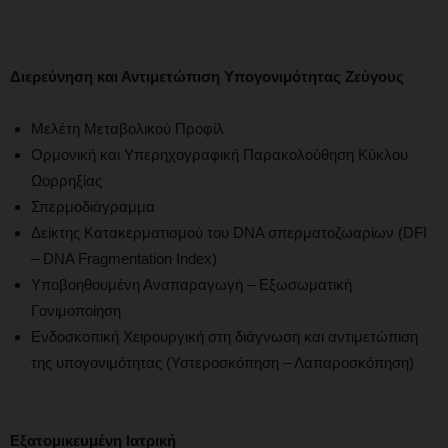
Διερεύνηση και Αντιμετώπιση Υπογονιμότητας Ζεύγους
Μελέτη Μεταβολικού Προφίλ
Ορμονική και Υπερηχογραφική Παρακολούθηση Κύκλου
Ωορρηξίας
Σπερμοδιάγραμμα
Δείκτης Κατακερματισμού του DNA σπερματοζωαρίων (DFI
– DNA Fragmentation Index)
Υποβοηθουμένη Αναπαραγωγή – Εξωσωματική
Γονιμοποίηση
Ενδοσκοπική Χειρουργική στη διάγνωση και αντιμετώπιση
της υπογονιμότητας (Υστεροσκόπηση – Λαπαροσκόπηση)
Εξατομικευμένη Ιατρική