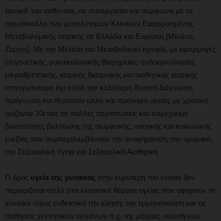
προφίλ του ασθενούς, σε συνεργασία και σύμφωνα με τα
πρωτόκολλα των μεγαλύτερων Κλινικών Εφαρμοσμένης
Μεταβολομικής Ιατρικής σε Ελλάδα και Ευρώπη (Μιλάνο,
Ζυρίχη). Με την Μελέτη του Μεταβολικού προφίλ, με εφαρμογές
επιγενετικής, γυναικολογικής Βιοχημείας, ενδοκρινολογίας
μικροθρεπτικής, ιατρικής διατροφής και αισθητικής ιατρικής
επιτυγχάνουμε όχι απλά την καλλίτερη δυνατή διάγνωση,
πρόγνωση και θεραπεία αλλά και πρόληψη υγείας με χρονικό
ορίζοντα 10ετίας σε πολλές περιπτώσεις και παρέχουμε
δυνατότητες βελτίωσης της σωματικής, νοητικής και κοινωνικής
ευεξίας που συμπεριλαμβάνουν την αντιγήρανση, την ομορφιά,
την Σεξουαλική Υγεία και Σεξουαλική Αισθητική
Ο όρος
υγεία της γυναίκας
στην ευρύτερη του έννοια δεν
περιορίζεται απλά στα κλασσικά θέματα υγείας που αφορούν τη
γυναίκα όπως ενδεικτικά την κύηση, την εμμηνόπαυση και τις
παθήσεις γεννητικών οργάνων π.χ. της μήτρας, σαλπίγγων,