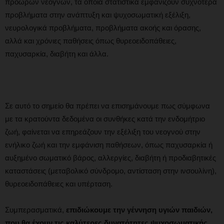
πρόωρων νεογνών, τα οποία στατιστικά εμφανίζουν συχνότερα
προβλήματα στην ανάπτυξη και ψυχοσωματική εξέλιξη,
νευρολογικά προβλήματα, προβλήματα ακοής και όρασης,
αλλά και χρόνιες παθήσεις όπως θυρεοειδοπάθειες,
παχυσαρκία, διαβήτη και άλλα.
Σε αυτό το σημείο θα πρέπει να επισημάνουμε πως σύμφωνα
με τα κρατούντα δεδομένα οι συνθήκες κατά την ενδομήτριο
ζωή, φαίνεται να επηρεάζουν την εξέλιξη του νεογνού στην
ενήλικο ζωή και την εμφάνιση παθήσεων, όπως παχυσαρκία ή
αυξημένο σωματικό βάρος, αλλεργίες, διαβήτη ή προδιαβητικές
καταστάσεις (μεταβολικό σύνδρομο, αντίσταση στην ινσουλίνη),
θυρεοειδοπάθειες και υπέρταση.
Συμπερασματικά,
επιδιώκουμε την γέννηση υγιών παιδιών,
που θα έχουν τις καλύτερες δυνατότητες ψυχοσωματικής