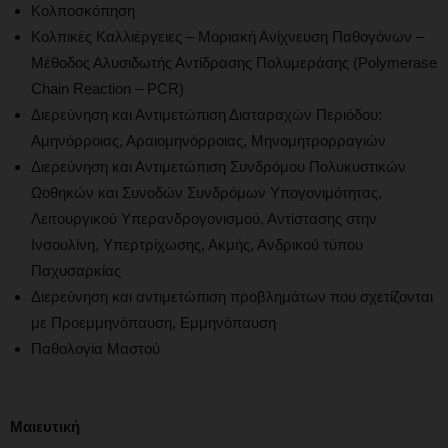
Κολποσκόπηση
Κολπικές Καλλιέργειες – Μοριακή Ανίχνευση Παθογόνων –
Μέθοδος Αλυσιδωτής Αντίδρασης Πολυμεράσης (Polymerase
Chain Reaction – PCR)
Διερεύνηση και Αντιμετώπιση Διαταραχών Περιόδου:
Αμηνόρροιας, Αραιομηνόρροιας, Μηνομητρορραγιών
Διερεύνηση και Αντιμετώπιση Συνδρόμου Πολυκυστικών
Ωοθηκών και Συνοδών Συνδρόμων Υπογονιμότητας,
Λειτουργικού Υπερανδρογονισμού, Αντίστασης στην
Ινσουλίνη, Υπερτρίχωσης, Ακμής, Ανδρικού τύπου
Παχυσαρκίας
Διερεύνηση και αντιμετώπιση προβλημάτων που σχετίζονται
με Προεμμηνόπαυση, Εμμηνόπαυση
Παθολογία Μαστού
Μαιευτική