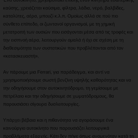
καύσης, χρειάζεται καύσιμα, φίλτρα, λάδια, νερό, βαλβίδες,
καταλύτες, αέρα, μπουζί κ.λ.π. Ομοίως αλλά σε πού πιο
σύνθετο επίπεδο, οι ζωντανοί οργανισμοί, με τη χημική
μετατροπή των ουσιών που εισάγονται μέσα από τις τροφές και
την εισπνοή αέρα, λειτουργούν ομαλά ή όχι σε σχέση με τη
διαθεσιμότητα των συστατικών που προβλέπονται από τον
«κατασκευαστή».
Αν πάρουμε μια Ferrari, για παράδειγμα, και αντί να
χρησιμοποιήσουμε σωστή βενζίνη υψηλής καθαρότητας και να
την οδηγήσουμε στον αυτοκινητόδρομο, τη γεμίσουμε με
πετρέλαιο και την οδηγήσουμε σε χωματόδρομους, θα
παρουσιάσει σίγουρα δυσλειτουργίες.
Υπάρχει βέβαια και η πιθανότητα να αγοράσουμε ένα
καινούργιο αυτοκίνητο που παρουσιάζει λειτουργικά
προβλήματα εξαρχής. Κάτι δεν πήγε όπως αναμενόταν κατά τη