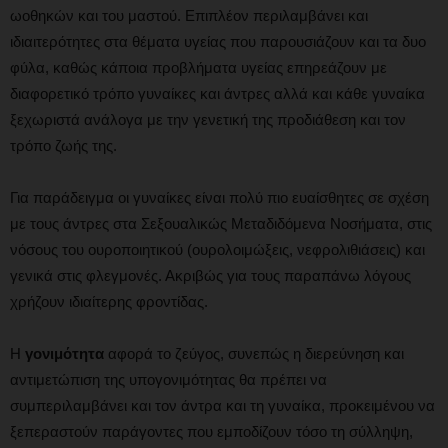
ωοθηκών και του μαστού. Επιπλέον περιλαμβάνει και
ιδιαιτερότητες στα θέματα υγείας που παρουσιάζουν και τα δυο
φύλα, καθώς κάποια προβλήματα υγείας επηρεάζουν με
διαφορετικό τρόπο γυναίκες και άντρες αλλά και κάθε γυναίκα
ξεχωριστά ανάλογα με την γενετική της προδιάθεση και τον
τρόπο ζωής της.
Για παράδειγμα οι γυναίκες είναι πολύ πιο ευαίσθητες σε σχέση
με τους άντρες στα Σεξουαλικώς Μεταδιδόμενα Νοσήματα, στις
νόσους του ουροποιητικού (ουρολοιμώξεις, νεφρολιθιάσεις) και
γενικά στις φλεγμονές. Ακριβώς για τους παραπάνω λόγους
χρήζουν ιδιαίτερης φροντίδας.
Η
γονιμότητα
αφορά το ζεύγος, συνεπώς η διερεύνηση και
αντιμετώπιση της υπογονιμότητας θα πρέπει να
συμπεριλαμβάνει και τον άντρα και τη γυναίκα, προκειμένου να
ξεπεραστούν παράγοντες που εμποδίζουν τόσο τη σύλληψη,