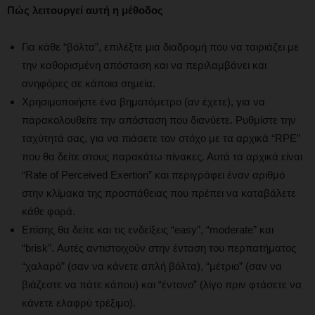
Πώς λειτουργεί αυτή η μέθοδος
Για κάθε “βόλτα”, επιλέξτε μια διαδρομή που να ταιριάζει με
την καθορισμένη απόσταση και να περιλαμβάνει και
ανηφόρες σε κάποια σημεία.
Χρησιμοποιήστε ένα βηματόμετρο (αν έχετε), για να
παρακολουθείτε την απόσταση που διανύετε. Ρυθμίστε την
ταχύτητά σας, για να πιάσετε τον στόχο με τα αρχικά “RPE”
που θα δείτε στους παρακάτω πίνακες. Αυτά τα αρχικά είναι
“Rate of Perceived Exertion” και περιγράφει έναν αριθμό
στην κλίμακα της προσπάθειας που πρέπει να καταβάλετε
κάθε φορά.
Επίσης θα δείτε και τις ενδείξεις “easy”, “moderate” και
“brisk”. Αυτές αντιστοιχούν στην ένταση του περπατήματος
“χαλαρό” (σαν να κάνετε απλή βόλτα), “μέτριο” (σαν να
βιάζεστε να πάτε κάπου) και “έντονο” (λίγο πριν φτάσετε να
κάνετε ελαφρύ τρέξιμο).