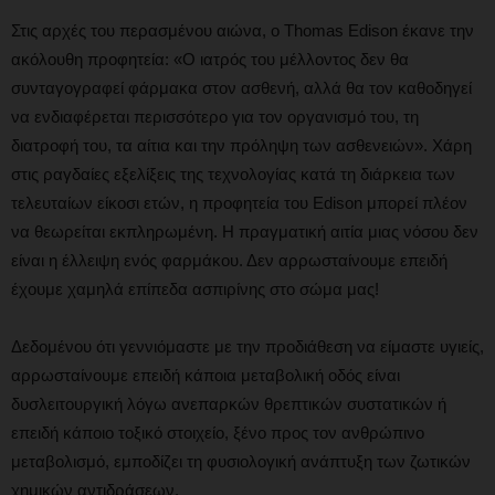
Στις αρχές του περασμένου αιώνα, ο Thomas Edison έκανε την
ακόλουθη προφητεία: «Ο ιατρός του μέλλοντος δεν θα
συνταγογραφεί φάρμακα στον ασθενή, αλλά θα τον καθοδηγεί
να ενδιαφέρεται περισσότερο για τον οργανισμό του, τη
διατροφή του, τα αίτια και την πρόληψη των ασθενειών». Χάρη
στις ραγδαίες εξελίξεις της τεχνολογίας κατά τη διάρκεια των
τελευταίων είκοσι ετών, η προφητεία του Edison μπορεί πλέον
να θεωρείται εκπληρωμένη. Η πραγματική αιτία μιας νόσου δεν
είναι η έλλειψη ενός φαρμάκου. Δεν αρρωσταίνουμε επειδή
έχουμε χαμηλά επίπεδα ασπιρίνης στο σώμα μας!
Δεδομένου ότι γεννιόμαστε με την προδιάθεση να είμαστε υγιείς,
αρρωσταίνουμε επειδή κάποια μεταβολική οδός είναι
δυσλειτουργική λόγω ανεπαρκών θρεπτικών συστατικών ή
επειδή κάποιο τοξικό στοιχείο, ξένο προς τον ανθρώπινο
μεταβολισμό, εμποδίζει τη φυσιολογική ανάπτυξη των ζωτικών
χημικών αντιδράσεων.