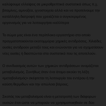
καλύψουμε ελλείψεις σε μικροθρεπτικά συστατικά όπως π.χ.
βιταμίνες, αμινοξέα, ιχνοστοιχεία αλλά και να προτείνουμε την
κατάλληλη διατροφή που χρειάζεται ο συγκεκριμένος
οργανισμός για να λειτουργήσει καλλίτερα
Το σώμα μας είναι ένα περίπλοκο εργαστήριο στο οποίο
πραγματοποιούνται εκατομμύρια χημικές αντιδράσεις. Χιλιάδες
ουσίες αντιδρούν μεταξύ τους και ενώνονται για να σχηματίσουν
νέες ουσίες ή διασπώνται στα συστατικά που τις αποτελούν.
Ο συνδυασμός αυτών των χημικών αντιδράσεων ονομάζεται
μεταβολισμός. Συνήθως όταν ένα άτομο ακούει τη λέξη
«μεταβολισμός» σκέφτεται τη λειτουργία του εντέρου ή την
καύση θερμίδων και την απώλεια βάρους.
Σκοπός του μεταβολισμού είναι η μετατροπή των διάφορων
ουσιών έτσι ώστε να μπορούν να χρησιμοποιηθούν σε δύο