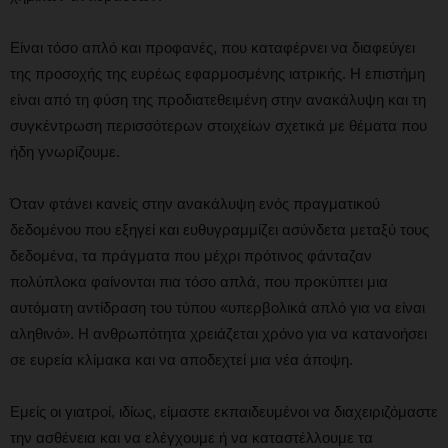
Είναι τόσο απλό και προφανές, που καταφέρνει να διαφεύγει
της προσοχής της ευρέως εφαρμοσμένης ιατρικής. Η επιστήμη
είναι από τη φύση της προδιατεθειμένη στην ανακάλυψη και τη
συγκέντρωση περισσότερων στοιχείων σχετικά με θέματα που
ήδη γνωρίζουμε.
Όταν φτάνει κανείς στην ανακάλυψη ενός πραγματικού
δεδομένου που εξηγεί και ευθυγραμμίζει ασύνδετα μεταξύ τους
δεδομένα, τα πράγματα που μέχρι πρότινος φάνταζαν
πολύπλοκα φαίνονται πια τόσο απλά, που προκύπτει μια
αυτόματη αντίδραση του τύπου «υπερβολικά απλό για να είναι
αληθινό». Η ανθρωπότητα χρειάζεται χρόνο για να κατανοήσει
σε ευρεία κλίμακα και να αποδεχτεί μια νέα άποψη.
Εμείς οι γιατροί, ιδίως, είμαστε εκπαιδευμένοι να διαχειριζόμαστε
την ασθένεια και να ελέγχουμε ή να καταστέλλουμε τα