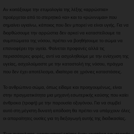
Αν κοιτάξουμε την ετυμολογία της λέξης «αρρώστια»
προέρχεται από το στερητικό «α» και το «ρώννυμαι» που
σημαίνει υγιαίνω, κάποιος που δεν μπορεί να είναι υγιής. Για να
διορθώσουμε την αρρώστια δεν αρκεί να καταστείλουμε τα
συμπτώματα της νόσου, πρέπει να βοηθήσουμε το σώμα να
επαναφέρει την υγεία. Φαίνεται προφανές αλλά τις
περισσότερες φορές, αντί να ασχοληθούμε με την ενίσχυση της
υγείας, ασχολούμαστε με την καταστολή της νόσου, πράγμα
που δεν έχει αποτέλεσμα, ιδιαίτερα σε χρόνιες καταστάσεις.
Το ανθρώπινο σώμα, όπως είδαμε και προηγουμένως, είναι
στην πραγματικότητα μια μηχανή εσωτερικής καύσης που καίει
άνθρακα (τροφή) με την παρουσία οξυγόνου. Για να συμβεί
αυτό στη μέγιστη δυνατή απόδοση θα πρέπει να υπάρχουν όλες
οι απαραίτητες ουσίες για τη διεξαγωγή αυτής της διαδικασίας.
Ένα αυτοκίνητο, χρησιμοποιεί επίσης έναν κινητήρα εσωτερικής