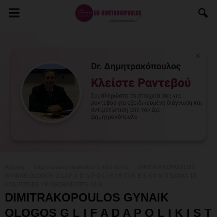
Αρχική
Συμπτώματα περιόδου ή κάτι άλλο;
DIMITRAKOPOULOS
GYNAIK OLOGOS G L I F A D A P O L I K I S T I K E S KO N D ILOMA TA
KOLPITIDES YPOGONIMOTITA 10 A
DIMITRAKOPOULOS GYNAIK
OLOGOS G L I F A D A P O L I K I S T