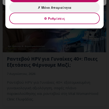
✗ Μόνο Απαραίτητα
⚙ Ρυθμίσεις
Ραντεβού HPV για Γυναίκες 40+: Ποιες
Εξετάσεις Φέρνουμε Μαζί;
7 Αυγούστου, 2026
Ραντεβού HPV για Γυναίκες 40+: εξατομικευμένη
γυναικολογική αξιολόγηση, σαφές πλάνο
παρακολούθησης και ραντεβού στη Vital WomanHood
Clinic Γλυφάδας.