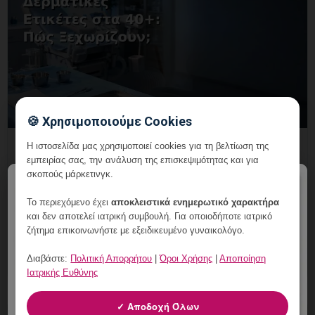
🍪 Χρησιμοποιούμε Cookies
Κονδυλώματα και Δερματικές Ετικέτες
Η ιστοσελίδα μας χρησιμοποιεί cookies για τη βελτίωση της
εμπειρίας σας, την ανάλυση της επισκεψιμότητας και για
στα 40+: Πώς Ξεχωρίζουν;
σκοπούς μάρκετινγκ.
×
7 Αυγούστου, 2026
Το περιεχόμενο έχει
αποκλειστικά ενημερωτικό χαρακτήρα
Κονδυλώματα και Δερματικές Ετικέτες στα 40+:
και δεν αποτελεί ιατρική συμβουλή. Για οποιοδήποτε ιατρικό
εξατομικευμένη γυναικολογική αξιολόγηση, σαφές
ζήτημα επικοινωνήστε με εξειδικευμένο γυναικολόγο.
πλάνο παρακολούθησης και ραντεβού στη Vital
Διαβάστε:
Πολιτική Απορρήτου
|
Όροι Χρήσης
|
Αποποίηση
WomanHood Clinic Γ
Ιατρικής Ευθύνης
✓ Αποδοχή Όλων