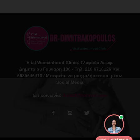
Vital Womanhood Clinic: Γλυφάδα Λεωφ.
Δημητριου Γουναρη 196 - Τηλ. 210 6716126 Κιν.
6985646410 / Μπορείτε να μας μιλήσετε και μέσω
Social Media
Επικοινωνία:
ikdmd@hotmail.com