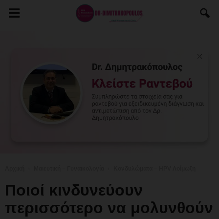
Αρχική
Μαιευτική – Γυναικολογία
Κονδυλώματα – HPV Λοίμωξη
Πoιοί κινδυνεύουν
περισσότερο να μολυνθούν