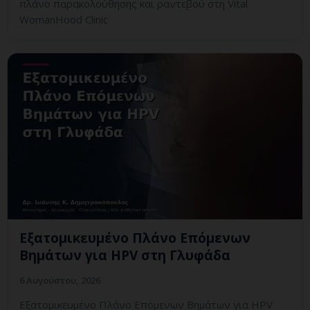
πλάνο παρακολούθησης και ραντεβού στη Vital
WomanHood Clinic
Εξατομικευμένο Πλάνο Επόμενων
Βημάτων για HPV στη Γλυφάδα
6 Αυγούστου, 2026
Εξατομικευμένο Πλάνο Επόμενων Βημάτων για HPV