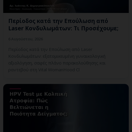
Περίοδος κατά την Επούλωση από
Laser Κονδυλωμάτων: Τι Προσέχουμε;
6 Αυγούστου, 2026
Περίοδος κατά την Επούλωση από Laser
Κονδυλωμάτων: εξατομικευμένη γυναικολογική
αξιολόγηση, σαφές πλάνο παρακολούθησης και
ραντεβού στη Vital WomanHood Cl