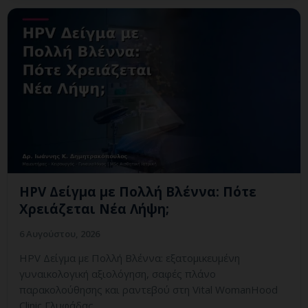
HPV Δείγμα με Πολλή Βλέννα: Πότε
Χρειάζεται Νέα Λήψη;
6 Αυγούστου, 2026
HPV Δείγμα με Πολλή Βλέννα: εξατομικευμένη
γυναικολογική αξιολόγηση, σαφές πλάνο
παρακολούθησης και ραντεβού στη Vital WomanHood
Clinic Γλυφάδας.