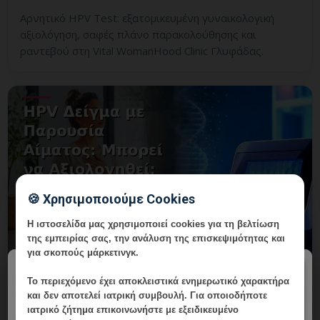
Αρνητικό HPV Test: εξατομικευμένη γυναικολογική
αξιολόγηση, σαφές πλάνο παρακολούθησης και
ραντεβού στη Vital WomanHood Clinic Γλυφάδας.
🍪 Χρησιμοποιούμε Cookies
Η ιστοσελίδα μας χρησιμοποιεί cookies για τη βελτίωση
της εμπειρίας σας, την ανάλυση της επισκεψιμότητας και
για σκοπούς μάρκετινγκ.
×
HPV Δείγμα με Παρουσία Αίματος:
Το περιεχόμενο έχει
αποκλειστικά ενημερωτικό χαρακτήρα
Μπορεί να Αξιολογηθεί;
και δεν αποτελεί ιατρική συμβουλή. Για οποιοδήποτε
ιατρικό ζήτημα επικοινωνήστε με εξειδικευμένο