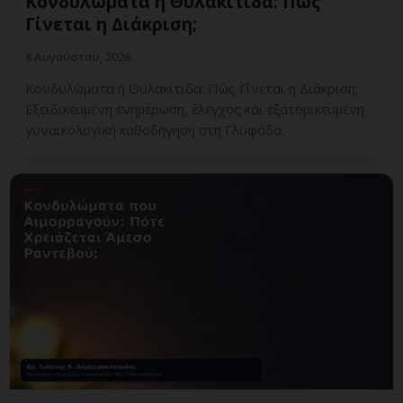
Κονδυλώματα ή Θυλακίτιδα: Πώς
Γίνεται η Διάκριση;
8 Αυγούστου, 2026
Κονδυλώματα ή Θυλακίτιδα: Πώς Γίνεται η Διάκριση;
Εξειδικευμένη ενημέρωση, έλεγχος και εξατομικευμένη
γυναικολογική καθοδήγηση στη Γλυφάδα.