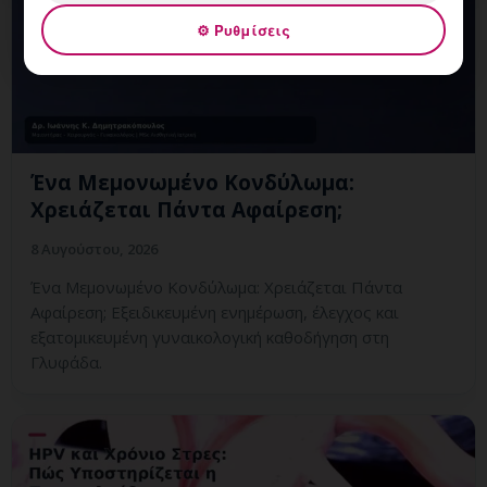
⚙ Ρυθμίσεις
Ένα Μεμονωμένο Κονδύλωμα:
Χρειάζεται Πάντα Αφαίρεση;
8 Αυγούστου, 2026
Ένα Μεμονωμένο Κονδύλωμα: Χρειάζεται Πάντα
Αφαίρεση; Εξειδικευμένη ενημέρωση, έλεγχος και
εξατομικευμένη γυναικολογική καθοδήγηση στη
Γλυφάδα.