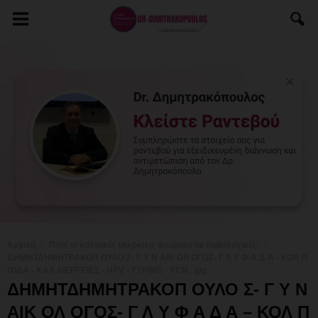
Αρχική
Πότε οι κολπικές εκκρίσεις θεωρούνται παθολογικές;
ΔΗΜΗΤΔΗΜΗΤΡΑΚΟΠ ΟΥΛΟ Σ- Γ Υ Ν ΑΙΚ ΟΛ ΟΓΟΣ- Γ Λ Υ Φ Α Δ Α - ΚΟΛ Π
ΙΤΙΔΑ - ΚΑΛ ΛΙΕΡΓΕΙΕΣ - HPV - TYPING - PCR . jpg
ΔΗΜΗΤΔΗΜΗΤΡΑΚΟΠ ΟΥΛΟ Σ- Γ Υ Ν
ΑΙΚ ΟΛ ΟΓΟΣ- Γ Λ Υ Φ Α Δ Α – ΚΟΛ Π