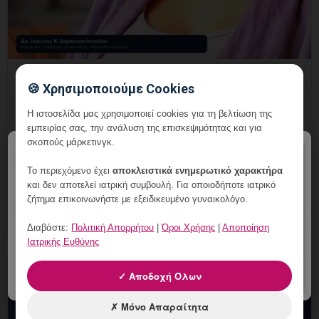
Εξειδικευμένη Εκτίμηση
🍪 Χρησιμοποιούμε Cookies
Κονδυλωμάτων στη Γλυφάδα: Τι
Περιλαμβάνει;
Η ιστοσελίδα μας χρησιμοποιεί cookies για τη βελτίωση της
εμπειρίας σας, την ανάλυση της επισκεψιμότητας και για
8 Αυγούστου, 2026
σκοπούς μάρκετινγκ.
×
Εξειδικευμένη Εκτίμηση Κονδυλωμάτων στη Γλυφάδα:
Το περιεχόμενο έχει
αποκλειστικά ενημερωτικό χαρακτήρα
Τι Περιλαμβάνει; Εξειδικευμένη ενημέρωση, έλεγχος και
και δεν αποτελεί ιατρική συμβουλή. Για οποιοδήποτε ιατρικό
εξατομικευμένη γυναικολογική καθοδήγηση στη
ζήτημα επικοινωνήστε με εξειδικευμένο γυναικολόγο.
Γλυφάδα.
Διαβάστε:
Πολιτική Απορρήτου
|
Όροι Χρήσης
|
Αποποίηση
Ιατρικής Ευθύνης
✓ Αποδοχή Όλων
✗ Μόνο Απαραίτητα